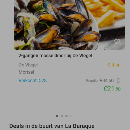
favorite_border
2-gangen mosseldiner bij De Vlegel
De Vlegel
9.4
star
Mortsel
Verkocht: 528
€34
,50
Regulier
€21
,50
Deals in de buurt van La Baraque