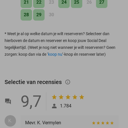
21
22
23
24
25
26
27
28
29
30
*
Weet je al op welke datum je wilt reserveren? Selecteer dan
hierboven de datum en reserveer en koop jouw Social Deal
tegelijkertijd. (Weet je nog niet wanneer je wilt reserveren? Geen
zorgen: koop dan via de ‘
koop nu
’-knop én reserveer later)
Selectie van recensies
info_outlined
9,7
1.784
K.
Mevr. K. Vermylen