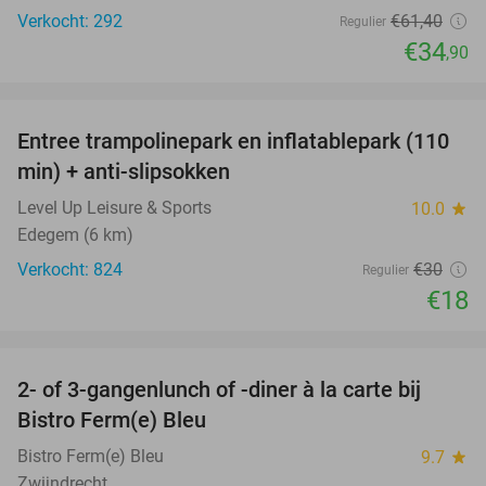
Verkocht: 292
€61
,40
Regulier
€34
,90
favorite_border
Entree trampolinepark en inflatablepark (110
40%
min) + anti-slipsokken
Level Up Leisure & Sports
10.0
star
Edegem (6 km)
Verkocht: 824
€30
Regulier
€18
favorite_border
2- of 3-gangenlunch of -diner à la carte bij
37%
Bistro Ferm(e) Bleu
Bistro Ferm(e) Bleu
9.7
star
Zwijndrecht