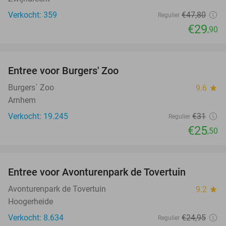
Verkocht: 359
€47
,80
Regulier
€29
,90
favorite_border
Entree voor Burgers' Zoo
18%
Burgers´ Zoo
9.6
star
Arnhem
Verkocht: 19.245
€31
Regulier
€25
,50
favorite_border
Entree voor Avonturenpark de Tovertuin
34%
Avonturenpark de Tovertuin
9.2
star
Hoogerheide
Verkocht: 8.634
€24
,95
Regulier