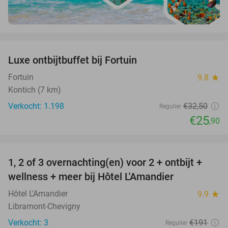
favorite_border
Luxe ontbijtbuffet bij Fortuin
20%
Fortuin
9.8
star
Kontich (7 km)
Verkocht: 1.198
€32
,50
Regulier
€25
,90
favorite_border
1, 2 of 3 overnachting(en) voor 2 + ontbijt +
32%
NEW
wellness + meer bij Hôtel L'Amandier
TODAY
Hôtel L'Amandier
9.9
star
Libramont-Chevigny
Verkocht: 3
€191
Regulier