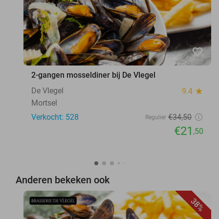
favorite_border
2-gangen mosseldiner bij De Vlegel
De Vlegel
9.4
star
Mortsel
Verkocht: 528
€34
,50
Regulier
€21
,50
Anderen bekeken ook
38%