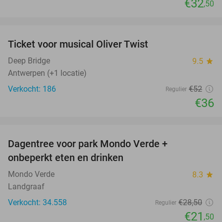
€32
,50
favorite_border
Ticket voor musical Oliver Twist
31%
Deep Bridge
9.5
star
Antwerpen (+1 locatie)
Verkocht: 186
€52
Regulier
€36
favorite_border
Dagentree voor park Mondo Verde +
25%
onbeperkt eten en drinken
Mondo Verde
8.3
star
Landgraaf
Verkocht: 34.558
€28
,50
Regulier
€21
,50