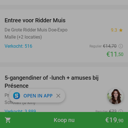
favorite_border
Entree voor Ridder Muis
22%
De Grote Ridder Muis Doe-Expo
9.3
star
Malle (+2 locaties)
Verkocht: 516
€14
,70
Regulier
€11
,50
favorite_border
5-gangendiner of -lunch + amuses bij
46%
Présence
close
OPEN IN APP
Présence
9.8
star
Schoten (8 km)
Verkocht: 3.889
€72
Regulier
€38
€19
shopping_cart
Koop nu
,90
,90