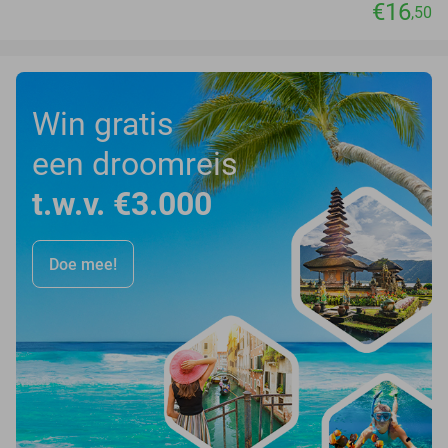
€16
,50
Win gratis
een droomreis
t.w.v. €3.000
Doe mee!