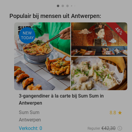
Populair bij mensen uit Antwerpen:
46%
NEW
TODAY
favorite_border
3-gangendiner à la carte bij Sum Sum in
Antwerpen
Sum Sum
8.8
star
Antwerpen
Verkocht: 0
€42
,30
Regulier