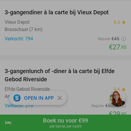
3-gangendiner à la carte bij Vieux Depot
38%
Vieux Depot
9.3
star
Brasschaat (7 km)
Verkocht: 794
€45
Regulier
€27
,95
favorite_border
3-gangenlunch of -diner à la carte bij Elfde
41%
Gebod Riverside
Elfde Gebod Riverside
9.6
star
Antwerpen
close
OPEN IN APP
Verkocht: 279
€50
,30
Regulier
€29
,90
Boek nu voor €99
hotel
shopping_cart
Boek nu
navigate_next
favorite_border
per kamer, per nacht