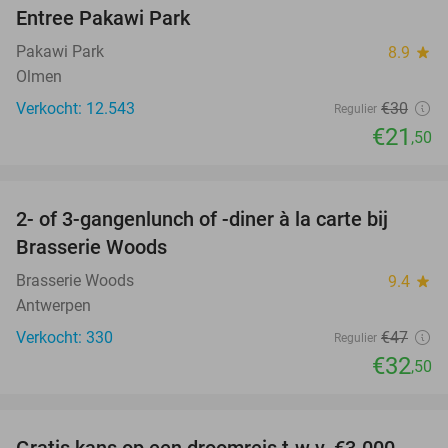
Entree Pakawi Park
28%
Pakawi Park
8.9
star
Olmen
Verkocht: 12.543
€30
Regulier
€21
,50
favorite_border
2- of 3-gangenlunch of -diner à la carte bij
31%
Brasserie Woods
Brasserie Woods
9.4
star
Antwerpen
Verkocht: 330
€47
Regulier
€32
,50
favorite_border
Gratis kans op een droomreis t.w.v. €3.000