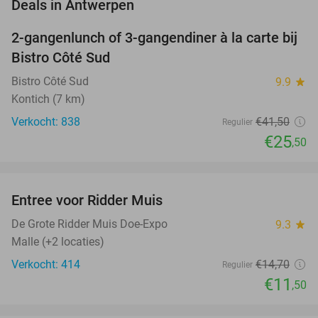
favorite_border
Deals in Antwerpen
2-gangenlunch of 3-gangendiner à la carte bij
39%
Bistro Côté Sud
Bistro Côté Sud
9.9
star
Kontich (7 km)
Verkocht: 838
€41
,50
Regulier
€25
,50
favorite_border
Entree voor Ridder Muis
22%
De Grote Ridder Muis Doe-Expo
9.3
star
Malle (+2 locaties)
Verkocht: 414
€14
,70
Regulier
€11
,50