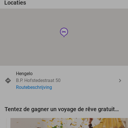
Locaties
hotel
Hengelo
B.P. Hofstedestraat 50
Routebeschrijving
Tentez de gagner un voyage de rêve gratuit d'une valeur de 3.000 € !