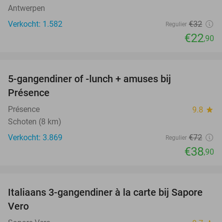
Antwerpen
Verkocht: 1.582
€32
Regulier
€22
,90
favorite_border
5-gangendiner of -lunch + amuses bij
46%
Présence
Présence
9.8
star
Schoten (8 km)
Verkocht: 3.869
€72
Regulier
€38
,90
favorite_border
Italiaans 3-gangendiner à la carte bij Sapore
46%
Vero