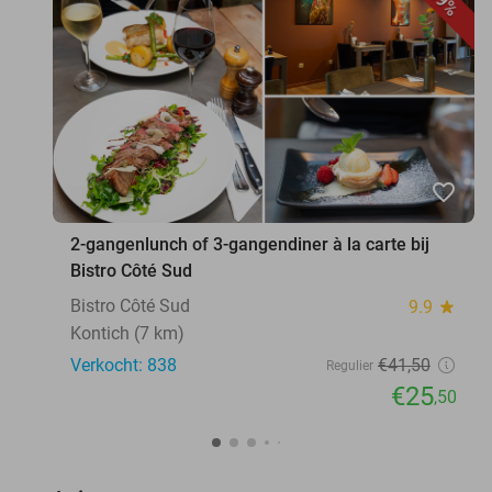
39%
favorite_border
2-gangenlunch of 3-gangendiner à la carte bij
Bistro Côté Sud
Bistro Côté Sud
9.9
star
Kontich (7 km)
Verkocht: 838
€41
,50
Regulier
€25
,50