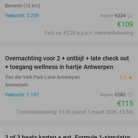
Beveren (10 km)
Verkocht: 3.259
€224
Regulier
€109
Excl. ca. €2,20 p.p.p.n. toeristenbelasting
favorite_border
Overnachting voor 2 + ontbijt + late check out
59%
+ toegang wellness in hartje Antwerpen
Van der Valk Park Lane Antwerpen
9.9
star
Antwerpen
Verkocht: 1.197
€282
Regulier
€115
Toeristenbelasting: €3,39 (vanaf 1 maart 2026: €3,58)
favorite_border
2 of 3 heats karten + evt. Formule 1-simulator