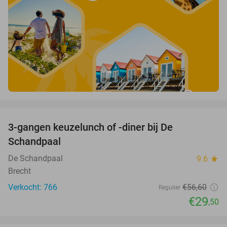
favorite_border
3-gangen keuzelunch of -diner bij De
48%
Schandpaal
De Schandpaal
9.6
star
Brecht
Verkocht: 766
€56
,60
Regulier
€29
,50
favorite_border