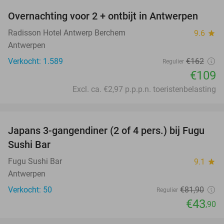
Overnachting voor 2 + ontbijt in Antwerpen
33%
Radisson Hotel Antwerp Berchem
9.6
star
Antwerpen
Verkocht: 1.589
€162
Regulier
€109
Excl. ca. €2,97 p.p.p.n. toeristenbelasting
favorite_border
Japans 3-gangendiner (2 of 4 pers.) bij Fugu
46%
Sushi Bar
Fugu Sushi Bar
9.1
star
Antwerpen
Verkocht: 50
€81
,90
Regulier
€43
,90
favorite_border