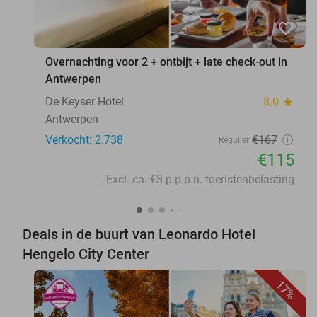
favorite_border
Overnachting voor 2 + ontbijt + late check-out in
Antwerpen
De Keyser Hotel
8.0
star
Antwerpen
Verkocht: 2.738
€167
Regulier
€115
Excl. ca. €3 p.p.p.n. toeristenbelasting
Deals in de buurt van Leonardo Hotel
Hengelo City Center
17%