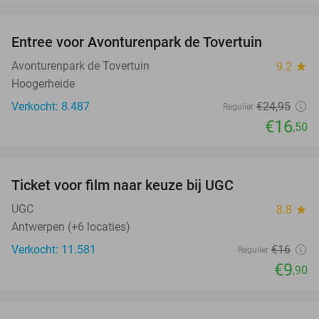
favorite_border
Entree voor Avonturenpark de Tovertuin
34%
Avonturenpark de Tovertuin
9.2
star
Hoogerheide
Verkocht: 8.487
€24
,95
Regulier
€16
,50
favorite_border
Ticket voor film naar keuze bij UGC
38%
UGC
8.8
star
Antwerpen (+6 locaties)
Verkocht: 11.581
€16
Regulier
€9
,90
favorite_border