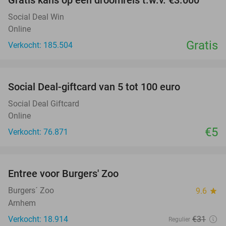
Social Deal Win
Online
Gratis
Verkocht: 185.504
favorite_border
Social Deal-giftcard van 5 tot 100 euro
Social Deal Giftcard
Online
€5
Verkocht: 76.871
favorite_border
Entree voor Burgers' Zoo
18%
Burgers´ Zoo
9.6
star
Arnhem
Verkocht: 18.914
€31
Regulier