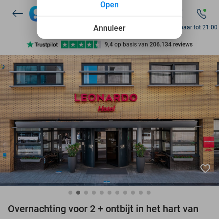
Open
7 dagen per week beschikbaar
10+ miljoen leden
Annuleer
Bereikbaar tot 21:00
9,4
op basis van
206.134 reviews
Ontdek 15.000+ deals
7 dagen per week beschikbaar
10+ miljoen leden
favorite_border
Overnachting voor 2 + ontbijt in het hart van