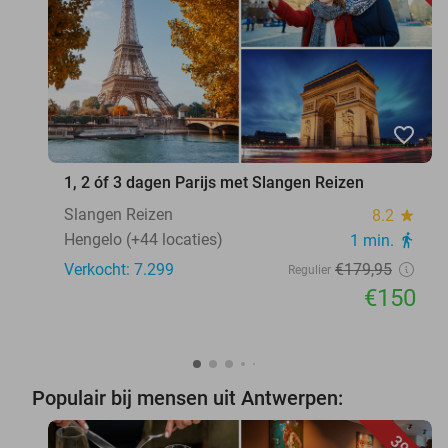
favorite_border
1, 2 óf 3 dagen Parijs met Slangen Reizen
Slangen Reizen
8.2
star
Hengelo (+44 locaties)
1 min.
directions_walk
Verkocht: 7.299
€179
,95
Regulier
€150
Populair bij mensen uit Antwerpen: