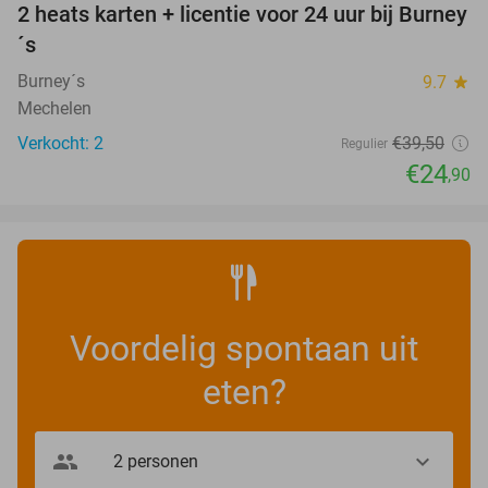
2 heats karten + licentie voor 24 uur bij Burney
37%
NEW
´s
TODAY
Burney´s
9.7
star
Mechelen
Verkocht: 2
€39
,50
Regulier
€24
,90
Voordelig spontaan uit
eten?