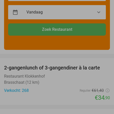
Zoek Restaurant
favorite_border
2-gangenlunch of 3-gangendiner à la carte
43%
Restaurant Klokkenhof
Brasschaat (12 km)
Verkocht: 268
€61
,40
Regulier
€34
,90
favorite_border