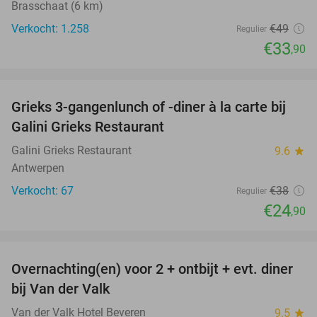
Brasschaat (6 km)
Verkocht: 1.258
€49
Regulier
€33
,90
favorite_border
Grieks 3-gangenlunch of -diner à la carte bij
34%
Galini Grieks Restaurant
Galini Grieks Restaurant
9.6
star
Antwerpen
Verkocht: 67
€38
Regulier
€24
,90
favorite_border
Overnachting(en) voor 2 + ontbijt + evt. diner
51%
bij Van der Valk
Van der Valk Hotel Beveren
9.5
star