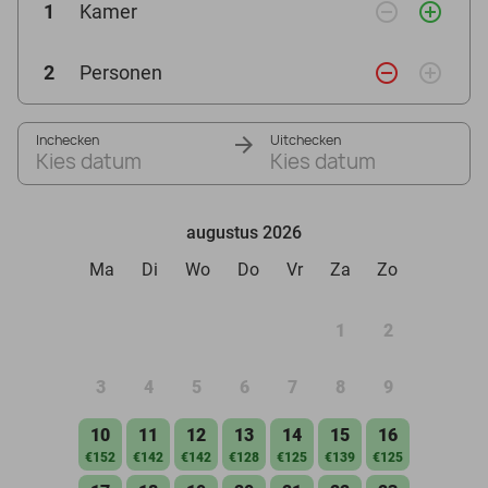
remove_circle_outline
add_circle_outline
1
Kamer
remove_circle_outline
add_circle_outline
2
Personen
Inchecken
Uitchecken
Kies datum
Kies datum
augustus 2026
Ma
Di
Wo
Do
Vr
Za
Zo
1
2
3
4
5
6
7
8
9
10
11
12
13
14
15
16
€152
€142
€142
€128
€125
€139
€125