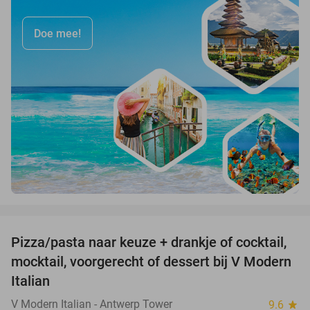
Doe mee!
favorite_border
Pizza/pasta naar keuze + drankje of cocktail,
28%
mocktail, voorgerecht of dessert bij V Modern
Italian
V Modern Italian - Antwerp Tower
9.6
star