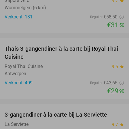
Sapore Vero
9.7
star
Wommelgem (6 km)
Verkocht: 181
€58
,50
Regulier
€31
,50
favorite_border
Thais 3-gangendiner à la carte bij Royal Thai
32%
Cuisine
Royal Thai Cuisine
9.5
star
Antwerpen
Verkocht: 409
€43
,65
Regulier
€29
,90
favorite_border
3-gangendiner à la carte bij La Serviette
31%
La Serviette
9.7
star