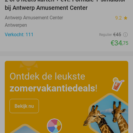
23%
bij Antwerp Amusement Center
Antwerp Amusement Center
9.2
star
Antwerpen
Verkocht: 111
€45
Regulier
€34
,75
Ontdek de leukste
zomervakantiedeals
!
Bekijk nu