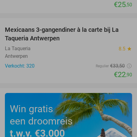
€25
,50
favorite_border
Mexicaans 3-gangendiner à la carte bij La
32%
Taqueria Antwerpen
La Taqueria
8.5
star
Antwerpen
Verkocht: 320
€33
,50
Regulier
€22
,90
Win gratis
een droomreis
t.w.v. €3.000