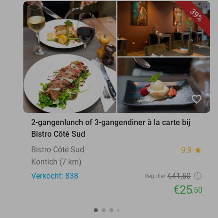
39%
favorite_border
2-gangenlunch of 3-gangendiner à la carte bij
Bistro Côté Sud
Bistro Côté Sud
9.9
star
Kontich (7 km)
Verkocht: 838
€41
,50
Regulier
€25
,50