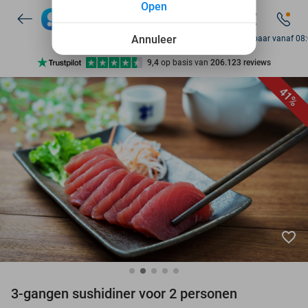
Open
7 dagen per week beschikbaar
10+ miljoen leden
Annuleer
Bereikbaar vanaf 08
9,4
op basis van
206.123 reviews
Ontdek 15.000+ deals
41%
7 dagen per week beschikbaar
10+ miljoen leden
favorite_border
3-gangen sushidiner voor 2 personen