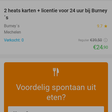
2 heats karten + licentie voor 24 uur bij Burney
37%
NEW
´s
TODAY
Burney´s
9.7
star
Mechelen
Verkocht: 0
€39
,50
Regulier
€24
,90
Voordelig spontaan uit
eten?