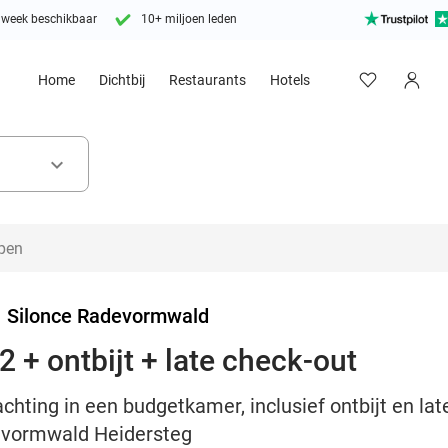
 week beschikbaar
10+ miljoen leden
Home
Dichtbij
Restaurants
Hotels
keyboard_arrow_down
>
Silonce Radevormwald
 + ontbijt + late check-out
chting in een budgetkamer, inclusief ontbijt en lat
evormwald Heidersteg