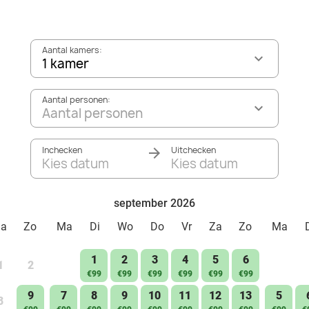
Aantal kamers:
1 kamer
Aantal personen:
Aantal personen
Inchecken
Uitchecken
Kies datum
Kies datum
september 2026
Za
Zo
Ma
Di
Wo
Do
Vr
Za
Zo
Ma
1
2
3
4
5
6
1
2
€99
€99
€99
€99
€99
€99
9
7
8
9
10
11
12
13
5
8