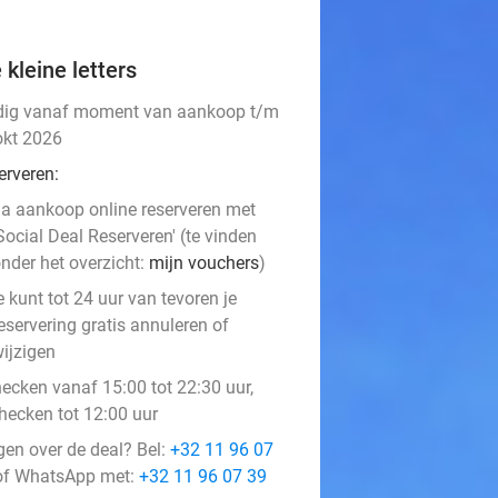
 kleine letters
dig vanaf moment van aankoop t/m
okt 2026
erveren:
a aankoop online reserveren met
Social Deal Reserveren' (te vinden
nder het overzicht:
mijn vouchers
)
e kunt tot 24 uur van tevoren je
eservering gratis annuleren of
ijzigen
hecken vanaf 15:00 tot 22:30 uur,
checken tot 12:00 uur
gen over de deal? Bel:
+32 11 96 07
f WhatsApp met:
+32 11 96 07 39