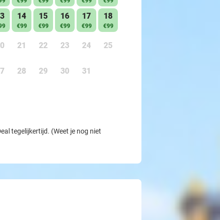
99
€99
€99
€99
€99
€99
3
14
15
16
17
18
99
€99
€99
€99
€99
€99
0
21
22
23
24
25
7
28
29
30
31
l tegelijkertijd. (Weet je nog niet