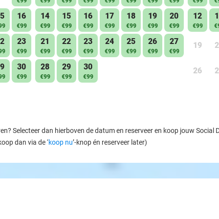
€99
€99
€99
€99
€99
€99
€99
€99
€99
€
5
16
14
15
16
17
18
19
20
12
1
99
€99
€99
€99
€99
€99
€99
€99
€99
€99
€
2
23
21
22
23
24
25
26
27
19
2
99
€99
€99
€99
€99
€99
€99
€99
€99
9
30
28
29
30
26
2
99
€99
€99
€99
€99
ren? Selecteer dan hierboven de datum en reserveer en koop jouw Social Dea
koop dan via de ‘
koop nu
’-knop én reserveer later)