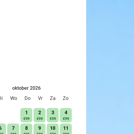
oktober 2026
Di
Wo
Do
Vr
Za
Zo
1
2
3
4
€99
€99
€99
€99
6
7
8
9
10
11