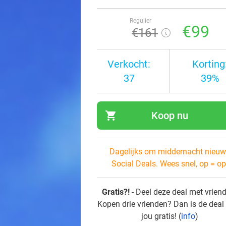
Regulier
€99
€161
Verkocht:
Korting
37
39%
shopping_cart
Koop nu
navi
Dagelijks om middernacht nieuw
Social Deals. Wees snel, op = op
Gratis?!
- Deel deze deal met vrien
Kopen drie vrienden? Dan is de deal
jou gratis! (
info
)