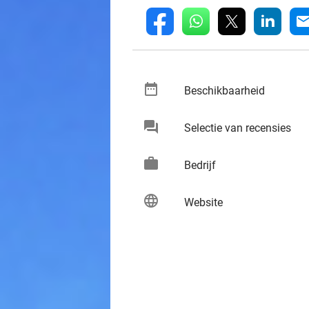
whatsapp
linkedin
fb
mai
date_range
keybo
Beschikbaarheid
chat
keybo
Selectie van recensies
work
keybo
Bedrijf
language
keybo
Website