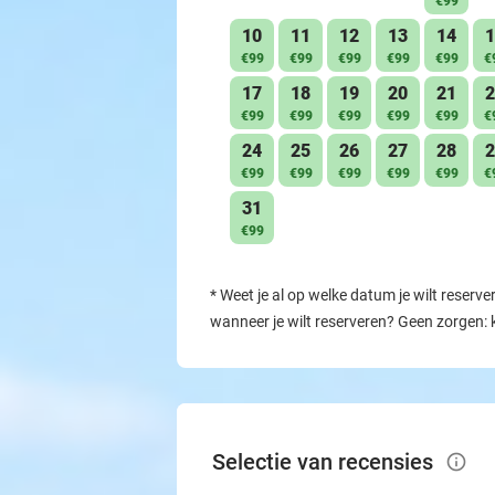
€99
10
11
12
13
14
1
€99
€99
€99
€99
€99
€
17
18
19
20
21
2
€99
€99
€99
€99
€99
€
24
25
26
27
28
2
€99
€99
€99
€99
€99
€
31
€99
*
Weet je al op welke datum je wilt reserve
wanneer je wilt reserveren? Geen zorgen: 
Selectie van recensies
info_outlined