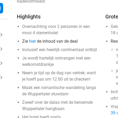
Radevormwald
l
Highlights
Grote
Overnachting voor 2 personen in een
Gel
mooi 4 sterrenhotel
18 
ard_arrow_right
Zie
hier
de inhoud van de deal
Res
ard_arrow_right
Inclusief een heerlijk continentaal ontbijt
n
'
Je wordt hartelijk ontvangen met een
o
ard_arrow_right
welkomstdrankje
j
Neem je tijd op de dag van vertrek, want
ard_arrow_right
r
je hoeft pas om 12.00 uit te checken!
w
Maak een romantische wandeling langs
Inc
de Wuppertaler stuwdam
uit
Zweef over de dalas met de beroemde
Vra
Wuppertaler hangbaan
39
o
Het hotel heeft gratis