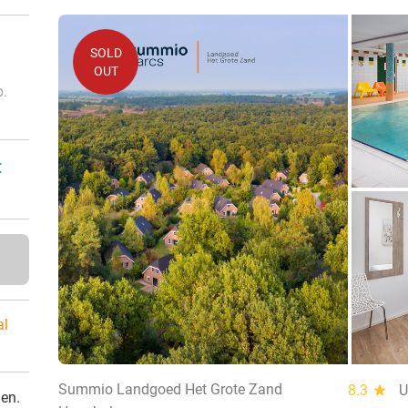
SOLD
OUT
p.
:
al
Summio Landgoed Het Grote Zand
8.3
star
U
den.