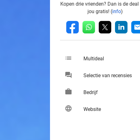
Kopen drie vrienden? Dan is de deal
jou gratis! (
info
)
whatsapp
linkedin
fb
mai
list
keybo
Multideal
chat
keybo
Selectie van recensies
work
keybo
Bedrijf
language
keybo
Website