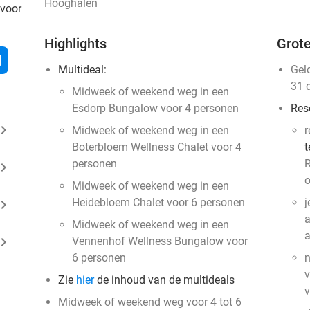
Hooghalen
 voor
Highlights
Grote
l
Multideal:
Gel
31 
Midweek of weekend weg in een
Esdorp Bungalow voor 4 personen
Res
ard_arrow_right
Midweek of weekend weg in een
r
Boterbloem Wellness Chalet voor 4
t
personen
R
ard_arrow_right
o
Midweek of weekend weg in een
Heidebloem Chalet voor 6 personen
j
ard_arrow_right
a
Midweek of weekend weg in een
ard_arrow_right
Vennenhof Wellness Bungalow voor
6 personen
n
v
Zie
hier
de inhoud van de multideals
Midweek of weekend weg voor 4 tot 6