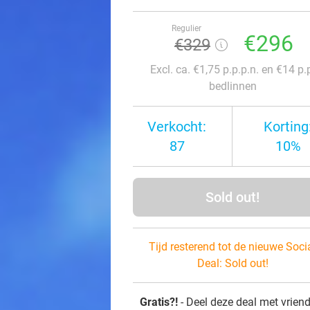
Regulier
€296
€329
Excl. ca. €1,75 p.p.p.n. en €14 p.
bedlinnen
Verkocht:
Korting
87
10%
Sold out!
Tijd resterend tot de nieuwe Soci
Deal:
Sold out!
Gratis?!
- Deel deze deal met vrien