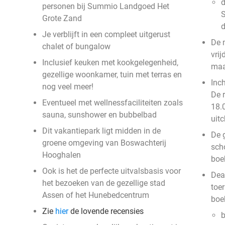
d
personen bij Summio Landgoed Het
S
Grote Zand
Je verblijft in een compleet uitgerust
De 
chalet of bungalow
vri
Inclusief keuken met kookgelegenheid,
ma
gezellige woonkamer, tuin met terras en
Inc
nog veel meer!
De 
Eventueel met wellnessfaciliteiten zoals
18.0
sauna, sunshower en bubbelbad
uit
Dit vakantiepark ligt midden in de
De g
groene omgeving van Boswachterij
sch
Hooghalen
boe
Ook is het de perfecte uitvalsbasis voor
Deal
het bezoeken van de gezellige stad
toer
Assen of het Hunebedcentrum
boe
Zie
hier
de lovende recensies
b