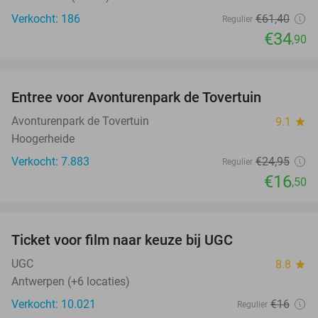
Verkocht: 186
€61
,40
Regulier
€34
,90
favorite_border
Entree voor Avonturenpark de Tovertuin
34%
Avonturenpark de Tovertuin
9.1
star
Hoogerheide
Verkocht: 7.883
€24
,95
Regulier
€16
,50
favorite_border
Ticket voor film naar keuze bij UGC
38%
UGC
8.8
star
Antwerpen (+6 locaties)
Verkocht: 10.021
€16
Regulier