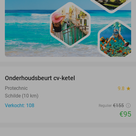
favorite_border
Onderhoudsbeurt cv-ketel
39%
Protechnic
9.8
star
Schilde (10 km)
Verkocht: 108
€155
Regulier
€95
favorite_border