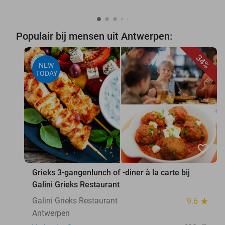
Populair bij mensen uit Antwerpen:
34%
NEW
TODAY
favorite_border
Grieks 3-gangenlunch of -diner à la carte bij
Galini Grieks Restaurant
Galini Grieks Restaurant
9.6
star
Antwerpen