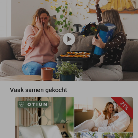
play_circle
Vaak samen gekocht
21%