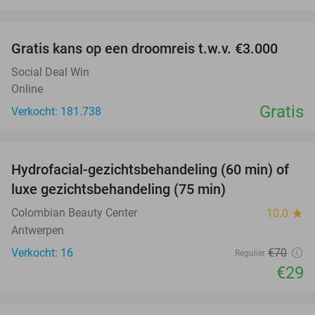
favorite_border
Gratis kans op een droomreis t.w.v. €3.000
Social Deal Win
Online
Gratis
Verkocht: 181.738
favorite_border
Hydrofacial-gezichtsbehandeling (60 min) of
59%
luxe gezichtsbehandeling (75 min)
Colombian Beauty Center
10.0
star
Antwerpen
Verkocht: 16
€70
Regulier
€29
favorite_border