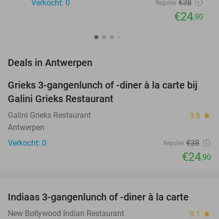
Verkocht: 0
€38
Regulier
€24
,90
favorite_border
Deals in Antwerpen
Grieks 3-gangenlunch of -diner à la carte bij
34%
NEW
Galini Grieks Restaurant
TODAY
Galini Grieks Restaurant
9.6
star
Antwerpen
Verkocht: 0
€38
Regulier
€24
,90
favorite_border
Indiaas 3-gangenlunch of -diner à la carte
34%
NEW
TODAY
New Bollywood Indian Restaurant
9.1
star