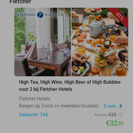
Fletcher
41%
favorite_border
High Tea, High Wine, High Beer of High Bubbles
voor 2 bij Fletcher Hotels
Fletcher Hotels
Bergen op Zoom (+ meerdere locaties)
0 min.
directions_walk
Verkocht: 744
€55
Regulier
€32
,50