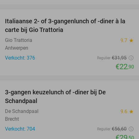
favorite_border
Italiaanse 2- of 3-gangenlunch of -diner à la
28%
carte bij Gio Trattoria
Gio Trattoria
9.7
star
Antwerpen
Verkocht: 376
€31
,95
Regulier
€22
,90
favorite_border
3-gangen keuzelunch of -diner bij De
48%
Schandpaal
De Schandpaal
9.6
star
Brecht
Verkocht: 704
€56
,60
Regulier
€29
,50