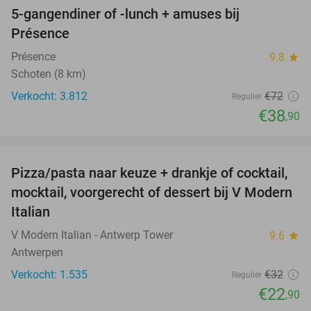
5-gangendiner of -lunch + amuses bij
46%
Présence
Présence
9.8
star
Schoten (8 km)
Verkocht: 3.812
€72
Regulier
€38
,90
favorite_border
Pizza/pasta naar keuze + drankje of cocktail,
28%
mocktail, voorgerecht of dessert bij V Modern
Italian
V Modern Italian - Antwerp Tower
9.6
star
Antwerpen
Verkocht: 1.535
€32
Regulier
€22
,90