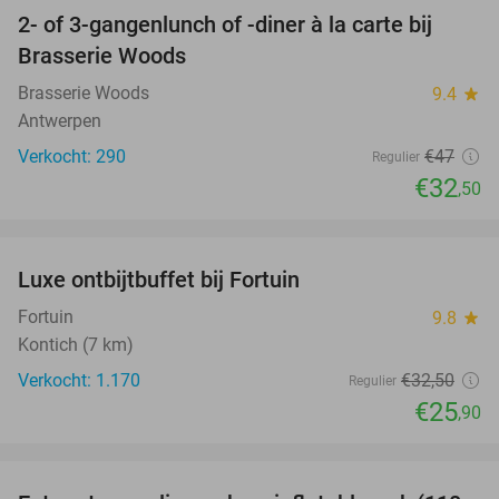
2- of 3-gangenlunch of -diner à la carte bij
31%
Brasserie Woods
Brasserie Woods
9.4
star
Antwerpen
Verkocht: 290
€47
Regulier
€32
,50
favorite_border
Luxe ontbijtbuffet bij Fortuin
20%
Fortuin
9.8
star
Kontich (7 km)
Verkocht: 1.170
€32
,50
Regulier
€25
,90
favorite_border