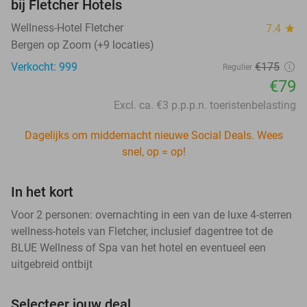
bij Fletcher Hotels
Wellness-Hotel Fletcher
7.4
star
Bergen op Zoom (+9 locaties)
Verkocht: 999
€175
Regulier
€79
Excl. ca. €3 p.p.p.n. toeristenbelasting
Dagelijks om middernacht nieuwe Social Deals. Wees
snel, op = op!
In het kort
Voor 2 personen: overnachting in een van de luxe 4-sterren
wellness-hotels van Fletcher, inclusief dagentree tot de
BLUE Wellness of Spa van het hotel en eventueel een
uitgebreid ontbijt
Selecteer jouw deal