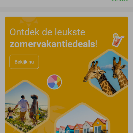
Ontdek de leukste
zomervakantiedeals
!
Bekijk nu