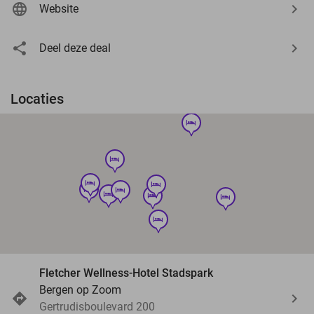
Website
Deel deze deal
Locaties
hotel
hotel
hotel
hotel
hotel
hotel
hotel
hotel
hotel
hotel
Fletcher Wellness-Hotel Stadspark
Bergen op Zoom
Gertrudisboulevard 200