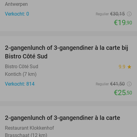
Antwerpen
Verkocht: 0
€30
,15
Regulier
€19
,90
favorite_border
2-gangenlunch of 3-gangendiner à la carte bij
39%
Bistro Côté Sud
Bistro Côté Sud
9.9
star
Kontich (7 km)
Verkocht: 814
€41
,50
Regulier
€25
,50
favorite_border
2-gangenlunch of 3-gangendiner à la carte
43%
Restaurant Klokkenhof
Brasschaat (12 km)