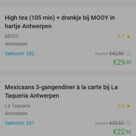
favorite_border
High tea (105 min) + drankje bij MOOY in
31%
hartje Antwerpen
MOOY
9.7
star
Antwerpen
Verkocht: 282
€42
,50
Regulier
€29
,50
favorite_border
Mexicaans 3-gangendiner à la carte bij La
32%
Taqueria Antwerpen
La Taqueria
8.5
star
Antwerpen
Verkocht: 267
€33
,50
Regulier
€22
,90