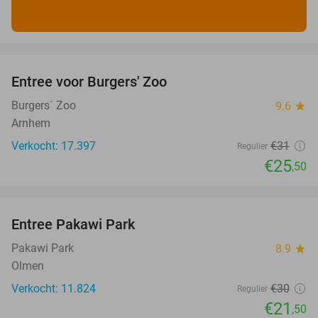
favorite_border
Entree voor Burgers' Zoo
18%
Burgers´ Zoo
9.6
star
Arnhem
Verkocht: 17.397
€31
Regulier
€25
,50
favorite_border
Entree Pakawi Park
28%
Pakawi Park
8.9
star
Olmen
Verkocht: 11.824
€30
Regulier
€21
,50