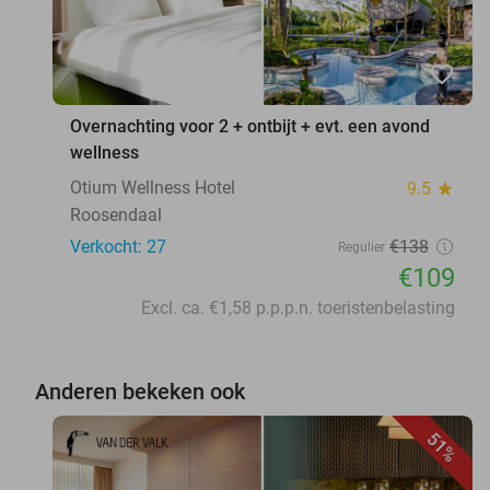
favorite_border
Overnachting voor 2 + ontbijt + evt. een avond
wellness
Otium Wellness Hotel
9.5
star
Roosendaal
Verkocht: 27
€138
Regulier
€109
Excl. ca. €1,58 p.p.p.n. toeristenbelasting
Anderen bekeken ook
51%