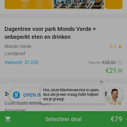
favorite_border
Dagentree voor park Mondo Verde +
25%
onbeperkt eten en drinken
Mondo Verde
8.3
star
Landgraaf
Verkocht: 31.233
€28
,50
Regulier
€21
,50
favorite_border
3-gangendiner incl. sushiboot voor 2 bij Esaki
49%
close
OPEN IN APP
Esaki Sushi Antwerpen
9.2
star
Antwerpen
€79
shopping_cart
Selecteer deal
Verkocht: 329
€88
Regulier