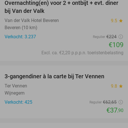
Overnachting(en) voor 2 + ontbijt + evt. diner
51%
bij Van der Valk
Van der Valk Hotel Beveren
9.5
star
Beveren (10 km)
Verkocht: 3.237
€224
Regulier
€109
Excl. ca. €2,20 p.p.p.n. toeristenbelasting
favorite_border
3-gangendiner à la carte bij Ter Vennen
40%
Ter Vennen
9.8
star
Wijnegem
Verkocht: 425
€62
,65
Regulier
€37
,90
favorite_border