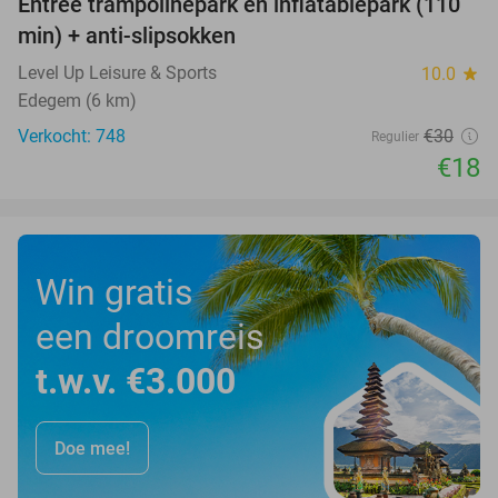
Entree trampolinepark en inflatablepark (110
40%
min) + anti-slipsokken
Level Up Leisure & Sports
10.0
star
Edegem (6 km)
Verkocht: 748
€30
Regulier
€18
Win gratis
een droomreis
t.w.v. €3.000
Doe mee!