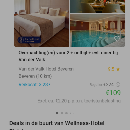
favorite_border
Overnachting(en) voor 2 + ontbijt + evt. diner bij
Van der Valk
Van der Valk Hotel Beveren
9.5
star
Beveren (10 km)
Verkocht: 3.237
€224
Regulier
€109
Excl. ca. €2,20 p.p.p.n. toeristenbelasting
Deals in de buurt van Wellness-Hotel