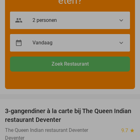
eten?
Zoek Restaurant
favorite_border
3-gangendiner à la carte bij The Queen Indian
20%
restaurant Deventer
The Queen Indian restaurant Deventer
9.7
star
Deventer