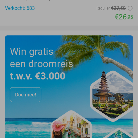
Verkocht: 683
€37
,50
Regulier
€26
,95
Win gratis
een droomreis
t.w.v. €3.000
Doe mee!