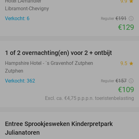
Hôtel L'Amandier
9.9
star
Libramont-Chevigny
Verkocht: 6
€191
Regulier
€129
favorite_border
1 of 2 overnachting(en) voor 2 + ontbijt
31%
Hampshire Hotel - ´s Gravenhof Zutphen
9.5
star
Zutphen
Verkocht: 362
€157
Regulier
€109
Excl. ca. €4,75 p.p.p.n. toeristenbelasting
favorite_border
Entree Sprookjesweken Kinderpretpark
39%
Julianatoren