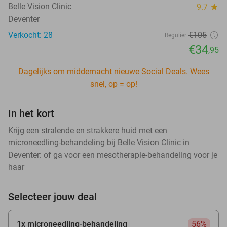
Belle Vision Clinic
9.7
star
Deventer
Verkocht: 28
€105
Regulier
€34
,95
Dagelijks om middernacht nieuwe Social Deals. Wees
snel, op = op!
In het kort
Krijg een stralende en strakkere huid met een
microneedling-behandeling bij Belle Vision Clinic in
Deventer: of ga voor een mesotherapie-behandeling voor je
haar
Selecteer jouw deal
1x microneedling-behandeling
56%