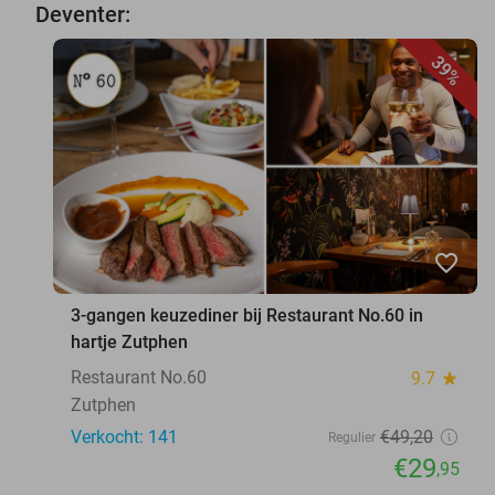
Deventer:
39%
favorite_border
3-gangen keuzediner bij Restaurant No.60 in
hartje Zutphen
Restaurant No.60
9.7
star
Zutphen
Verkocht: 141
€49
,20
Regulier
€29
,95