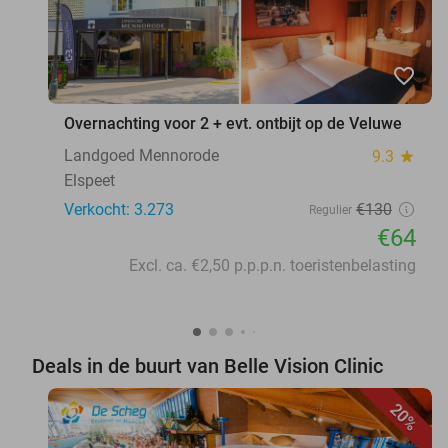
favorite_border
Overnachting voor 2 + evt. ontbijt op de Veluwe
Landgoed Mennorode
9.3
star
Elspeet
Verkocht: 3.273
€130
Regulier
€64
Excl. ca. €2,50 p.p.p.n. toeristenbelasting
Deals in de buurt van Belle Vision Clinic
20%