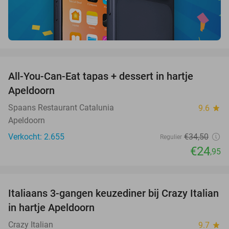
favorite_border
All-You-Can-Eat tapas + dessert in hartje
28%
Apeldoorn
Spaans Restaurant Catalunia
9.6
star
Apeldoorn
Verkocht: 2.655
€34
,50
Regulier
€24
,95
favorite_border
Italiaans 3-gangen keuzediner bij Crazy Italian
27%
in hartje Apeldoorn
Crazy Italian
9.7
star