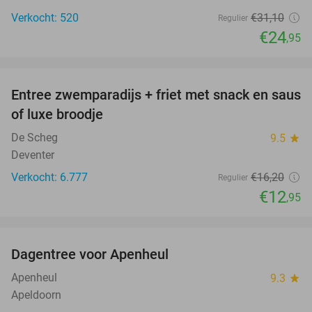
Verkocht: 520
€31
,10
Regulier
€24
,95
favorite_border
Entree zwemparadijs + friet met snack en saus
20%
of luxe broodje
De Scheg
9.5
star
Deventer
Verkocht: 6.777
€16
,20
Regulier
€12
,95
favorite_border
Dagentree voor Apenheul
36%
Apenheul
9.3
star
Apeldoorn