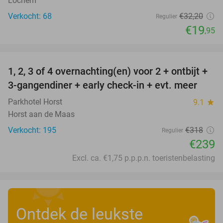
Lochem
Verkocht: 68
€32
,20
Regulier
€19
,95
favorite_border
1, 2, 3 of 4 overnachting(en) voor 2 + ontbijt +
25%
3-gangendiner + early check-in + evt. meer
Parkhotel Horst
9.1
star
Horst aan de Maas
Verkocht: 195
€318
Regulier
€239
Excl. ca. €1,75 p.p.p.n. toeristenbelasting
Ontdek de leukste