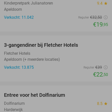
Kinderpretpark Julianatoren
9.4
star
Apeldoorn
Verkocht: 11.042
€32
,50
Regulier
€19
,95
favorite_border
3-gangendiner bij Fletcher Hotels
42%
Fletcher Hotels
Apeldoorn (+ meerdere locaties)
Verkocht: 13.875
€39
Regulier
€22
,50
favorite_border
Entree voor het Dolfinarium
36%
Dolfinarium
8.5
star
Harderwijk