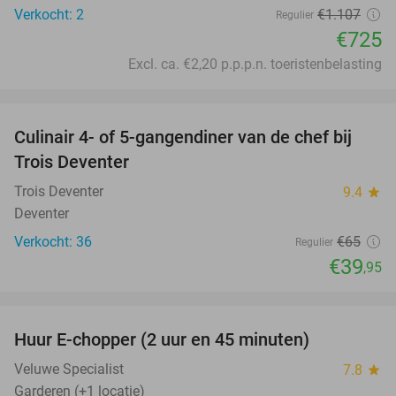
Verkocht: 2
€1.107
Regulier
€725
Excl. ca. €2,20 p.p.p.n. toeristenbelasting
favorite_border
Culinair 4- of 5-gangendiner van de chef bij
39%
Trois Deventer
Trois Deventer
9.4
star
Deventer
Verkocht: 36
€65
Regulier
€39
,95
favorite_border
Huur E-chopper (2 uur en 45 minuten)
28%
Veluwe Specialist
7.8
star
Garderen (+1 locatie)