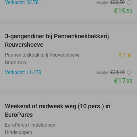
Verkocht: 33.781
€30
,50
Regulier
€19
,50
favorite_border
3-gangendiner bij Pannenkoekbakkerij
47%
Reuvershoeve
Pannenkoekbakkerij Reuvershoeve
9.7
star
Brummen
Verkocht: 11.470
€34
,10
Regulier
€17
,95
favorite_border
Weekend of midweek weg (10 pers.) in
35%
EuroParcs
EuroParcs Hindeloopen
Hindeloopen