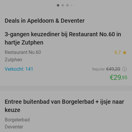
favorite_border
Deals in Apeldoorn & Deventer
3-gangen keuzediner bij Restaurant No.60 in
39%
hartje Zutphen
Restaurant No.60
9.7
star
Zutphen
Verkocht: 141
€49
,20
Regulier
€29
,95
favorite_border
Entree buitenbad van Borgelerbad + ijsje naar
21%
NEW
keuze
TODAY
Borgelerbad
Deventer