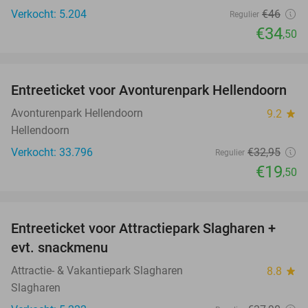
Verkocht: 5.204
€46
Regulier
€34
,50
favorite_border
Entreeticket voor Avonturenpark Hellendoorn
41%
Avonturenpark Hellendoorn
9.2
star
Hellendoorn
Verkocht: 33.796
€32
,95
Regulier
€19
,50
favorite_border
Entreeticket voor Attractiepark Slagharen +
41%
evt. snackmenu
Attractie- & Vakantiepark Slagharen
8.8
star
Slagharen