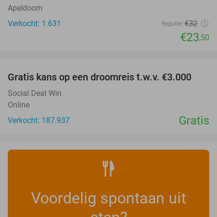
Apeldoorn
Verkocht: 1.631
€32
Regulier
€23
,50
favorite_border
Gratis kans op een droomreis t.w.v. €3.000
Social Deal Win
Online
Gratis
Verkocht: 187.937
Voordelig spontaan uit