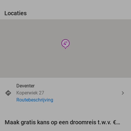
Locaties
wellness
Deventer
Koperwiek 27
Routebeschrijving
Maak gratis kans op een droomreis t.w.v. €3.000!