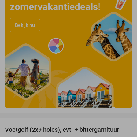
zomervakantiedeals
!
Bekijk nu
favorite_border
Voetgolf (2x9 holes), evt. + bittergarnituur
40%