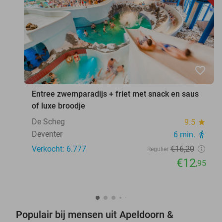
favorite_border
Entree zwemparadijs + friet met snack en saus
of luxe broodje
De Scheg
9.5
star
Deventer
6 min.
directions_walk
Verkocht: 6.777
€16
,20
Regulier
€12
,95
Populair bij mensen uit Apeldoorn &