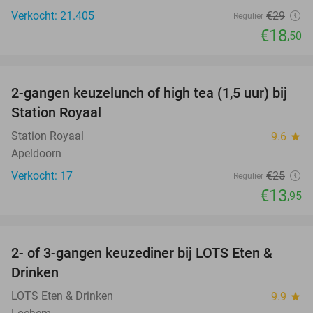
Verkocht: 21.405
€29
Regulier
€18
,50
favorite_border
2-gangen keuzelunch of high tea (1,5 uur) bij
44%
Station Royaal
Station Royaal
9.6
star
Apeldoorn
Verkocht: 17
€25
Regulier
€13
,95
favorite_border
2- of 3-gangen keuzediner bij LOTS Eten &
38%
Drinken
LOTS Eten & Drinken
9.9
star