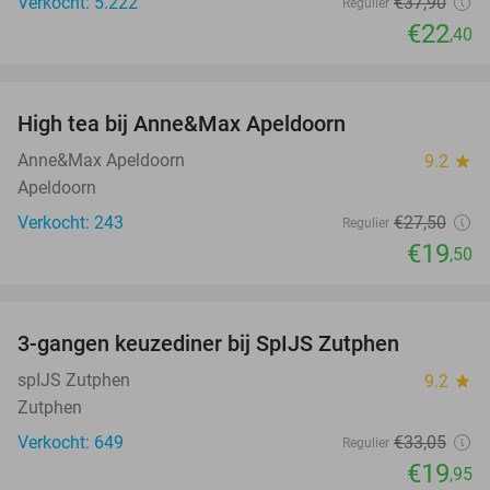
Verkocht: 5.222
€37
,90
Regulier
€22
,40
favorite_border
High tea bij Anne&Max Apeldoorn
29%
Anne&Max Apeldoorn
9.2
star
Apeldoorn
Verkocht: 243
€27
,50
Regulier
€19
,50
favorite_border
3-gangen keuzediner bij SpIJS Zutphen
40%
spIJS Zutphen
9.2
star
Zutphen
Verkocht: 649
€33
,05
Regulier
€19
,95