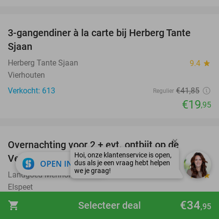
favorite_border
3-gangendiner à la carte bij Herberg Tante
52%
Sjaan
Herberg Tante Sjaan
9.4
star
Vierhouten
Verkocht: 613
€41
,85
Regulier
€19
,95
favorite_border
Overnachting voor 2 + evt. ontbijt op de
51%
Veluwe
close
OPEN IN APP
Landgoed Mennorode
9.3
star
Elspeet
Verkocht: 3.273
€130
€34
Regulier
shopping_cart
Selecteer deal
,95
€64