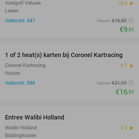
Voetgolf Veluwe
10.0
star
Lieren
Verkocht: 447
€16
,50
Regulier
€9
,95
favorite_border
1 of 2 heat(s) karten bij Coronel Kartracing
23%
Coronel Kartracing
9.7
star
Huizen
Verkocht: 588
€21
,95
Regulier
€16
,95
favorite_border
Entree Walibi Holland
25%
Walibi Holland
9.3
star
Biddinghuizen