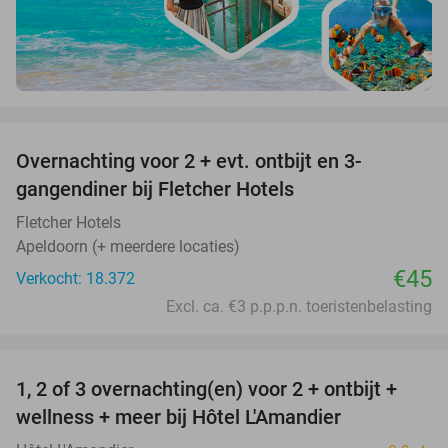
favorite_border
Overnachting voor 2 + evt. ontbijt en 3-
gangendiner bij Fletcher Hotels
Fletcher Hotels
Apeldoorn (+ meerdere locaties)
€45
Verkocht: 18.372
Excl. ca. €3 p.p.p.n. toeristenbelasting
favorite_border
1, 2 of 3 overnachting(en) voor 2 + ontbijt +
32%
NEW
wellness + meer bij Hôtel L'Amandier
TODAY