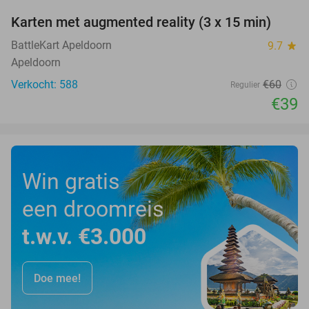
Karten met augmented reality (3 x 15 min)
35%
BattleKart Apeldoorn
9.7
star
Apeldoorn
Verkocht: 588
€60
Regulier
€39
Win gratis
een droomreis
t.w.v. €3.000
Doe mee!