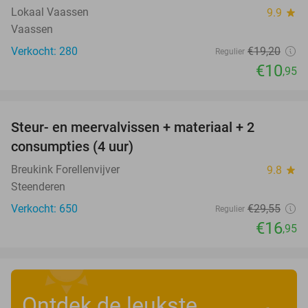
Lokaal Vaassen
9.9
star
Vaassen
Verkocht: 280
€19
,20
Regulier
€10
,95
favorite_border
Steur- en meervalvissen + materiaal + 2
43%
consumpties (4 uur)
Breukink Forellenvijver
9.8
star
Steenderen
Verkocht: 650
€29
,55
Regulier
€16
,95
Ontdek de leukste