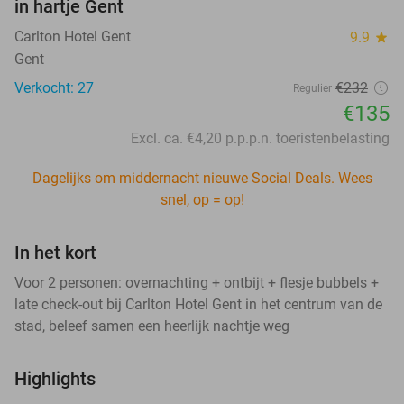
in hartje Gent
Carlton Hotel Gent
9.9
star
Gent
Verkocht: 27
€232
Regulier
€135
Excl. ca. €4,20 p.p.p.n. toeristenbelasting
Dagelijks om middernacht nieuwe Social Deals. Wees
snel, op = op!
In het kort
Voor 2 personen: overnachting + ontbijt + flesje bubbels +
late check-out bij Carlton Hotel Gent in het centrum van de
stad, beleef samen een heerlijk nachtje weg
Highlights