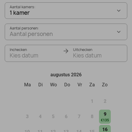
Aantal kamers:
1 kamer
Aantal personen:
Aantal personen
Inchecken
Uitchecken
Kies datum
Kies datum
augustus 2026
Ma
Di
Wo
Do
Vr
Za
Zo
1
2
9
3
4
5
6
7
8
€135
16
10
11
12
13
14
15