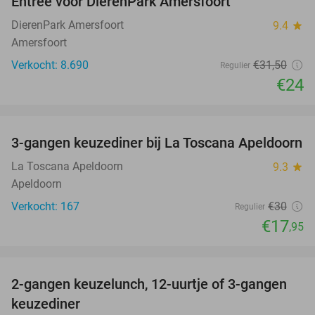
Entree voor DierenPark Amersfoort
24%
DierenPark Amersfoort
9.4
star
Amersfoort
Verkocht: 8.690
€31
,50
Regulier
€24
favorite_border
3-gangen keuzediner bij La Toscana Apeldoorn
40%
La Toscana Apeldoorn
9.3
star
Apeldoorn
Verkocht: 167
€30
Regulier
€17
,95
favorite_border
2-gangen keuzelunch, 12-uurtje of 3-gangen
43%
keuzediner