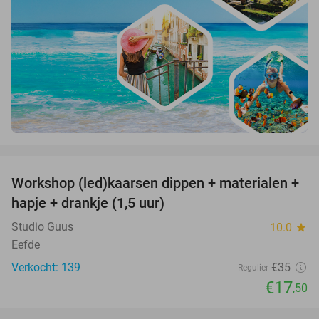
favorite_border
Workshop (led)kaarsen dippen + materialen +
50%
hapje + drankje (1,5 uur)
Studio Guus
10.0
star
Eefde
Verkocht: 139
€35
Regulier
€17
,50
favorite_border