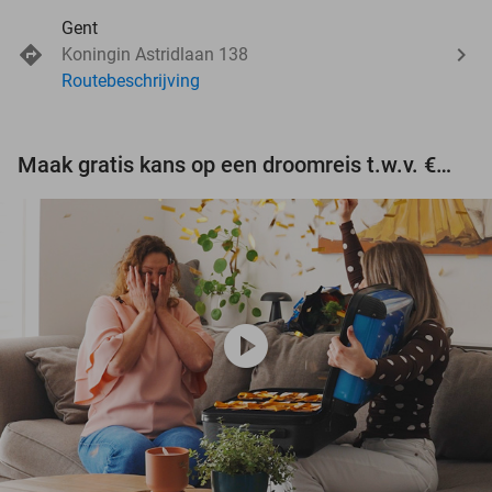
Gent
Koningin Astridlaan 138
Routebeschrijving
Maak gratis kans op een droomreis t.w.v. €3.000!
play_circle