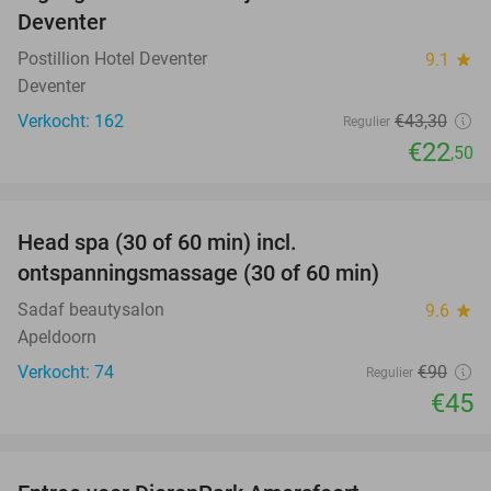
Deventer
Postillion Hotel Deventer
9.1
star
Deventer
Verkocht: 162
€43
,30
Regulier
€22
,50
favorite_border
Head spa (30 of 60 min) incl.
50%
ontspanningsmassage (30 of 60 min)
Sadaf beautysalon
9.6
star
Apeldoorn
Verkocht: 74
€90
Regulier
€45
favorite_border