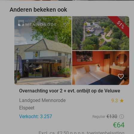
Anderen bekeken ook
51%
favorite_border
Overnachting voor 2 + evt. ontbijt op de Veluwe
Landgoed Mennorode
9.3
star
Elspeet
Verkocht: 3.257
€130
Regulier
€64
Excl. ca. €2,50 p.p.p.n. toeristenbelasting