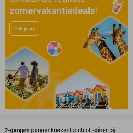
zomervakantiedeals
!
Bekijk nu
favorite_border
2-gangen pannenkoekenlunch of -diner bij
38%