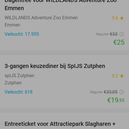
24%
Emmen
WILDLANDS Adventure Zoo Emmen
9.6
star
Emmen
Verkocht: 17.595
€33
Regulier
€25
favorite_border
3-gangen keuzediner bij SpIJS Zutphen
40%
spIJS Zutphen
9.2
star
Zutphen
Verkocht: 618
€33
,05
Regulier
€19
,95
favorite_border
Entreeticket voor Attractiepark Slagharen +
41%