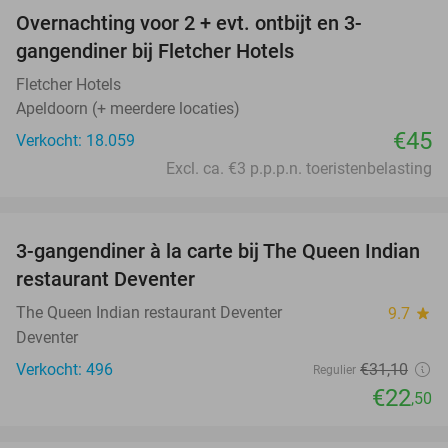
Overnachting voor 2 + evt. ontbijt en 3-
gangendiner bij Fletcher Hotels
Fletcher Hotels
Apeldoorn (+ meerdere locaties)
€45
Verkocht: 18.059
Excl. ca. €3 p.p.p.n. toeristenbelasting
favorite_border
3-gangendiner à la carte bij The Queen Indian
28%
restaurant Deventer
The Queen Indian restaurant Deventer
9.7
star
Deventer
Verkocht: 496
€31
,10
Regulier
€22
,50
favorite_border