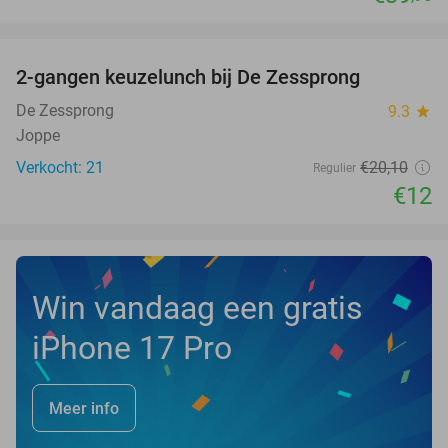
favorite_border
2-gangen keuzelunch bij De Zessprong
40%
NEW
TODAY
De Zessprong
9.3
star
Joppe
Verkocht: 21
€20
,10
Regulier
€12
Win vandaag een gratis
iPhone 17 Pro
Meer info