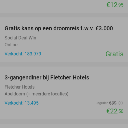
€12
,95
favorite_border
Gratis kans op een droomreis t.w.v. €3.000
Social Deal Win
Online
Gratis
Verkocht: 183.979
favorite_border
3-gangendiner bij Fletcher Hotels
42%
Fletcher Hotels
Apeldoorn (+ meerdere locaties)
Verkocht: 13.495
€39
Regulier
€22
,50
favorite_border