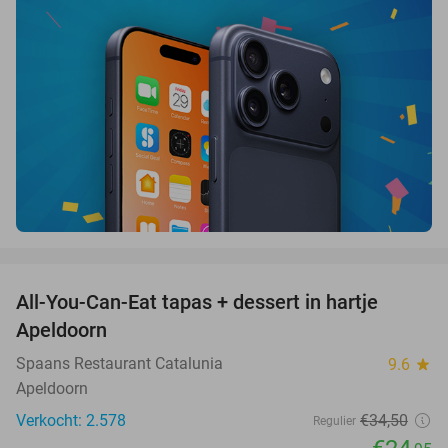
favorite_border
All-You-Can-Eat tapas + dessert in hartje
28%
Apeldoorn
Spaans Restaurant Catalunia
9.6
star
Apeldoorn
Verkocht: 2.578
€34
,50
Regulier