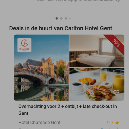
Deals in de buurt van Carlton Hotel Gent
39%
favorite_border
Overnachting voor 2 + ontbijt + late check-out in
Gent
Hotel Chamade Gent
9.7
star