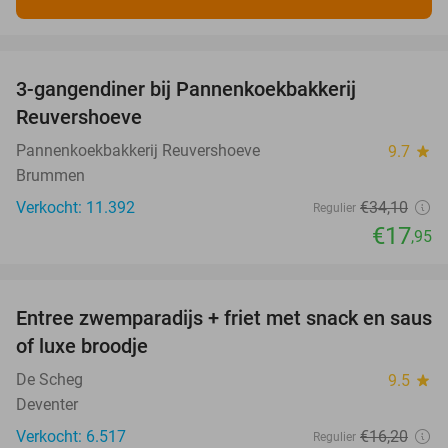
favorite_border
3-gangendiner bij Pannenkoekbakkerij
47%
Reuvershoeve
Pannenkoekbakkerij Reuvershoeve
9.7
star
Brummen
Verkocht: 11.392
€34
,10
Regulier
€17
,95
favorite_border
Entree zwemparadijs + friet met snack en saus
20%
of luxe broodje
De Scheg
9.5
star
Deventer
Verkocht: 6.517
€16
,20
Regulier