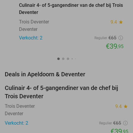
Culinair 4- of 5-gangendiner van de chef bij Trois
Deventer
Trois Deventer
9.4
star
Deventer
Verkocht: 2
€65
Regulier
€39
,95
favorite_border
Deals in Apeldoorn & Deventer
Culinair 4- of 5-gangendiner van de chef bij
39%
NEW
Trois Deventer
TODAY
Trois Deventer
9.4
star
Deventer
Verkocht: 2
€65
Regulier
€39
,95