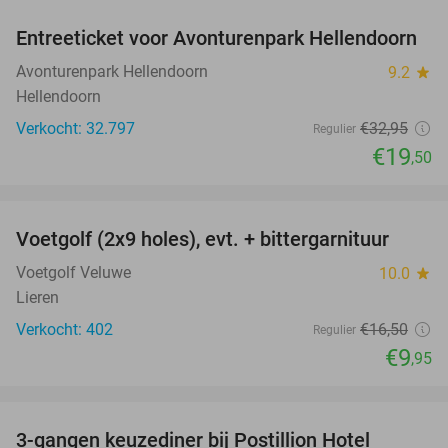
Entreeticket voor Avonturenpark Hellendoorn
41%
Avonturenpark Hellendoorn
9.2
star
Hellendoorn
Verkocht: 32.797
€32
,95
Regulier
€19
,50
favorite_border
Voetgolf (2x9 holes), evt. + bittergarnituur
40%
Voetgolf Veluwe
10.0
star
Lieren
Verkocht: 402
€16
,50
Regulier
€9
,95
favorite_border
3-gangen keuzediner bij Postillion Hotel
48%