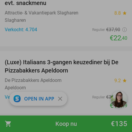
evt. snackmenu
Attractie- & Vakantiepark Slagharen
8.8
star
Slagharen
Verkocht: 4.704
€37
,90
Regulier
€22
,40
favorite_border
(Luxe) Italiaans 3-gangen keuzediner bij De
35%
Pizzabakkers Apeldoorn
De Pizzabakkers Apeldoorn
9.2
star
Apeldoorn
Verkocht: 406
€30
,75
Regulier
close
OPEN IN APP
€19
,99
favorite_border
€135
shopping_cart
Koop nu
3-gangendiner à la carte bij Herberg Tante
52%