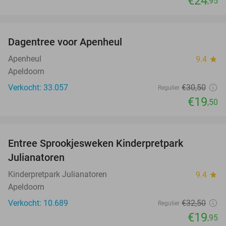
€24
,95
favorite_border
Dagentree voor Apenheul
36%
Apenheul
9.4
star
Apeldoorn
Verkocht: 33.057
€30
,50
Regulier
€19
,50
favorite_border
Entree Sprookjesweken Kinderpretpark
39%
Julianatoren
Kinderpretpark Julianatoren
9.4
star
Apeldoorn
Verkocht: 10.689
€32
,50
Regulier
€19
,95