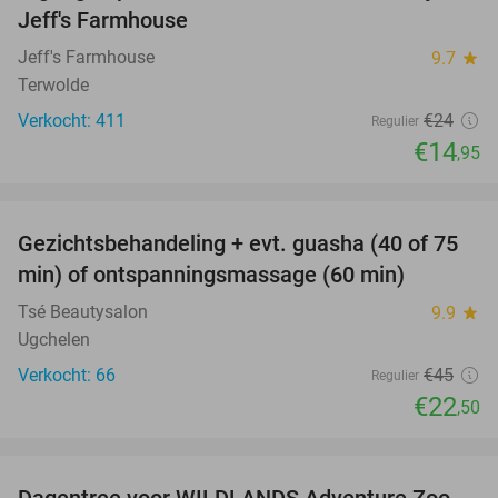
Jeff's Farmhouse
Jeff's Farmhouse
9.7
star
Terwolde
Verkocht: 411
€24
Regulier
€14
,95
favorite_border
Gezichtsbehandeling + evt. guasha (40 of 75
50%
SOLD
min) of ontspanningsmassage (60 min)
OUT
Tsé Beautysalon
9.9
star
Ugchelen
Verkocht: 66
€45
Regulier
€22
,50
favorite_border
Dagentree voor WILDLANDS Adventure Zoo