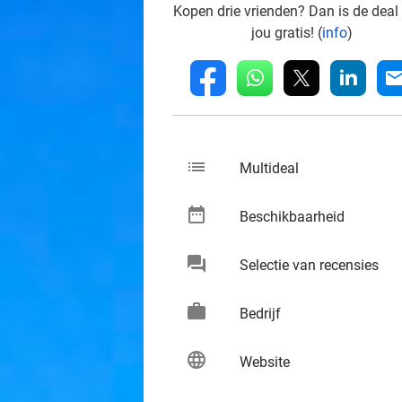
Kopen drie vrienden? Dan is de deal
jou gratis! (
info
)
whatsapp
linkedin
fb
mai
list
keybo
Multideal
date_range
keybo
Beschikbaarheid
chat
keybo
Selectie van recensies
work
keybo
Bedrijf
language
keybo
Website