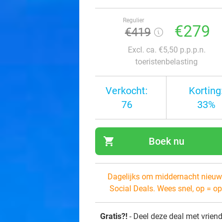
Regulier
€279
€419
Excl. ca. €5,50 p.p.p.n.
toeristenbelasting
Verkocht:
Korting
76
33%
shopping_cart
Boek nu
navi
Dagelijks om middernacht nieuw
Social Deals. Wees snel, op = op
Gratis?!
- Deel deze deal met vrien