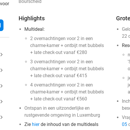
Bourscheid
 voor
Highlights
Grote
l
Multideal:
Gel
22 
2 overnachtingen voor 2 in een
charme-kamer + ontbijt met bubbels
Res
+ late check-out vanaf €280
ard_arrow_right
n
3 overnachtingen voor 2 in een
'
charme-kamer + ontbijt met bubbels
o
ard_arrow_right
+ late check-out vanaf €415
j
4 overnachtingen voor 2 in een
j
ard_arrow_right
charme-kamer + ontbijt met bubbels
a
+ late check-out vanaf €560
ard_arrow_right
Inc
Ontspan in een uitzonderlijke en
bes
rustgevende omgeving in Luxemburg
ard_arrow_right
Vra
Zie
hier
de inhoud van de multideals
05
o