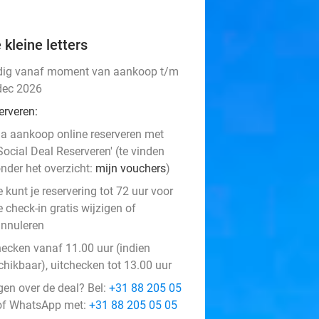
 kleine letters
dig vanaf moment van aankoop t/m
dec 2026
erveren:
a aankoop online reserveren met
Social Deal Reserveren' (te vinden
nder het overzicht:
mijn vouchers
)
e kunt je reservering tot 72 uur voor
e check-in gratis wijzigen of
nnuleren
hecken vanaf 11.00 uur (indien
chikbaar), uitchecken tot 13.00 uur
gen over de deal? Bel:
+31 88 205 05
f WhatsApp met:
+31 88 205 05 05