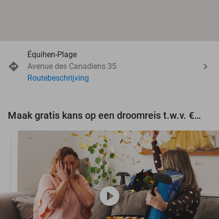
Équihen-Plage
Avenue des Canadiens 35
Routebeschrijving
Maak gratis kans op een droomreis t.w.v. €3.000!
play_circle