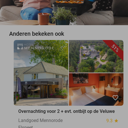
Anderen bekeken ook
51%
favorite_border
Overnachting voor 2 + evt. ontbijt op de Veluwe
Landgoed Mennorode
9.3
star
Elspeet