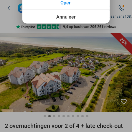
Open
7 dagen per week beschikbaar
10+ miljoen leden
Annuleer
Bereikbaar vanaf 08
9,4
op basis van
206.261 reviews
Ontdek 15.000+ deals
25%
7 dagen per week beschikbaar
10+ miljoen leden
favorite_border
2 overnachtingen voor 2 of 4 + late check-out