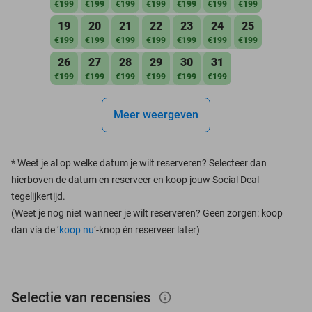
€199
€199
€199
€199
€199
€199
€199
19
20
21
22
23
24
25
€199
€199
€199
€199
€199
€199
€199
26
27
28
29
30
31
€199
€199
€199
€199
€199
€199
Meer weergeven
*
Weet je al op welke datum je wilt reserveren? Selecteer dan
hierboven de datum en reserveer en koop jouw Social Deal
tegelijkertijd.
(Weet je nog niet wanneer je wilt reserveren? Geen zorgen: koop
dan via de ‘
koop nu
’-knop én reserveer later)
Selectie van recensies
info_outlined