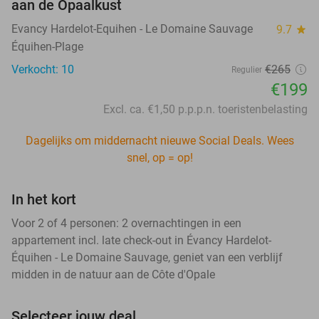
aan de Opaalkust
Evancy Hardelot-Equihen - Le Domaine Sauvage
9.7
star
Équihen-Plage
Verkocht: 10
€265
Regulier
€199
Excl. ca. €1,50 p.p.p.n. toeristenbelasting
Dagelijks om middernacht nieuwe Social Deals. Wees
snel, op = op!
In het kort
Voor 2 of 4 personen: 2 overnachtingen in een
appartement incl. late check-out in Évancy Hardelot-
Équihen - Le Domaine Sauvage, geniet van een verblijf
midden in de natuur aan de Côte d'Opale
Selecteer jouw deal