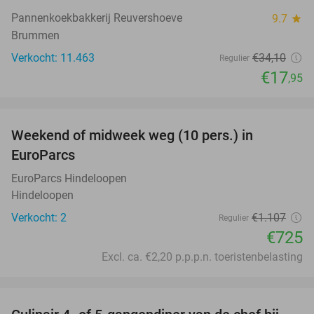
Pannenkoekbakkerij Reuvershoeve
9.7
star
Brummen
Verkocht: 11.463
€34
,10
Regulier
€17
,95
favorite_border
Weekend of midweek weg (10 pers.) in
35%
EuroParcs
EuroParcs Hindeloopen
Hindeloopen
Verkocht: 2
€1.107
Regulier
€725
Excl. ca. €2,20 p.p.p.n. toeristenbelasting
favorite_border