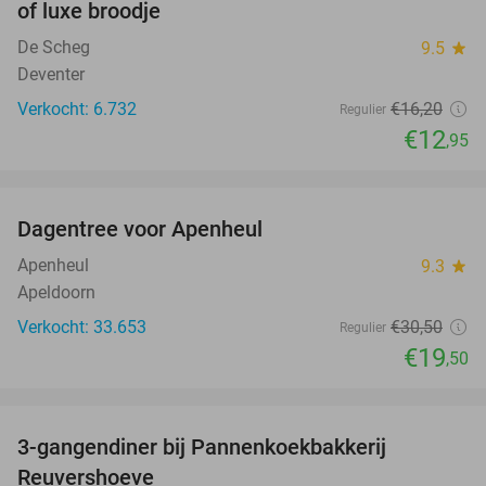
of luxe broodje
De Scheg
9.5
star
Deventer
Verkocht: 6.732
€16
,20
Regulier
€12
,95
favorite_border
Dagentree voor Apenheul
36%
Apenheul
9.3
star
Apeldoorn
Verkocht: 33.653
€30
,50
Regulier
€19
,50
favorite_border
3-gangendiner bij Pannenkoekbakkerij
47%
Reuvershoeve