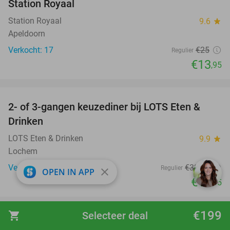
Station Royaal
Station Royaal
9.6
star
Apeldoorn
Verkocht: 17
€25
Regulier
€13
,95
favorite_border
2- of 3-gangen keuzediner bij LOTS Eten &
38%
Drinken
LOTS Eten & Drinken
9.9
star
Lochem
Verkocht: 58
€32
,20
Regulier
close
OPEN IN APP
€19
,95
favorite_border
€199
shopping_cart
Selecteer deal
1, 2, 3 of 4 overnachting(en) voor 2 + ontbijt +
25%