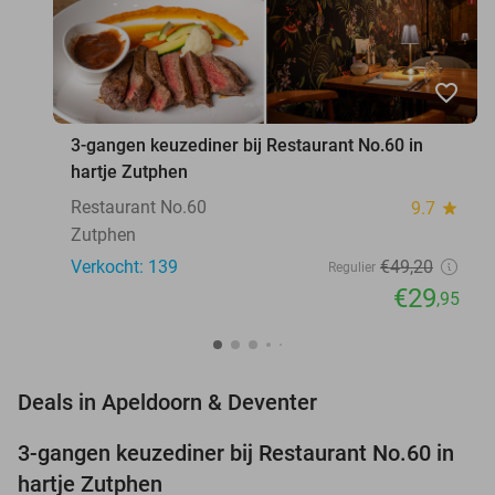
favorite_border
3-gangen keuzediner bij Restaurant No.60 in
hartje Zutphen
Restaurant No.60
9.7
star
Zutphen
Verkocht: 139
€49
,20
Regulier
€29
,95
favorite_border
Deals in Apeldoorn & Deventer
3-gangen keuzediner bij Restaurant No.60 in
39%
hartje Zutphen