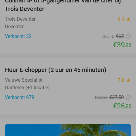
Culinair 4- of 5-gangendiner van de chef bij
39%
Trois Deventer
Trois Deventer
9.4
star
Deventer
Verkocht: 32
€65
Regulier
€39
,95
favorite_border
Huur E-chopper (2 uur en 45 minuten)
28%
Veluwe Specialist
7.8
star
Garderen (+1 locatie)
Verkocht: 679
€37
,50
Regulier
€26
,95