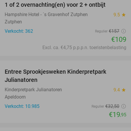
1 of 2 overnachting(en) voor 2 + ontbijt
31%
Hampshire Hotel - ´s Gravenhof Zutphen
9.5
star
Zutphen
Verkocht: 362
€157
Regulier
€109
Excl. ca. €4,75 p.p.p.n. toeristenbelasting
favorite_border
Entree Sprookjesweken Kinderpretpark
39%
Julianatoren
Kinderpretpark Julianatoren
9.4
star
Apeldoorn
Verkocht: 10.985
€32
,50
Regulier
€19
,95
favorite_border