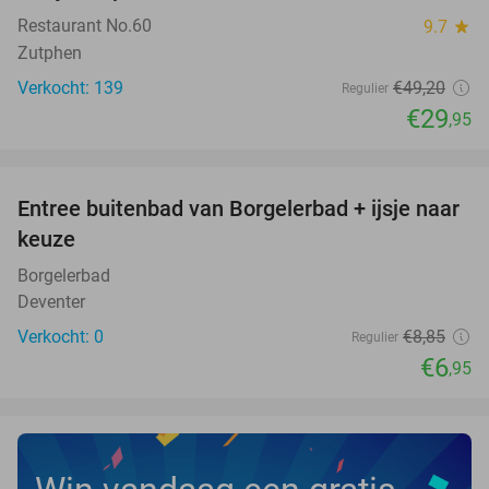
Restaurant No.60
9.7
star
Zutphen
Verkocht: 139
€49
,20
Regulier
€29
,95
favorite_border
Entree buitenbad van Borgelerbad + ijsje naar
21%
NEW
keuze
TODAY
Borgelerbad
Deventer
Verkocht: 0
€8
,85
Regulier
€6
,95