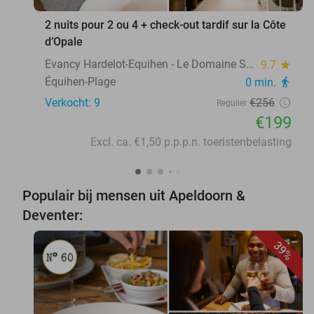
2 nuits pour 2 ou 4 + check-out tardif sur la Côte
d’Opale
Evancy Hardelot-Equihen - Le Domaine Sauvage
9.7
star
Équihen-Plage
0 min.
directions_walk
Verkocht: 9
€256
Regulier
€199
Excl. ca. €1,50 p.p.p.n. toeristenbelasting
Populair bij mensen uit Apeldoorn &
Deventer:
39%