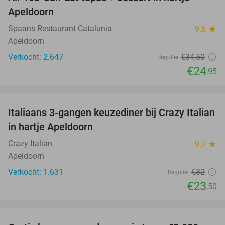
28%
Apeldoorn
Spaans Restaurant Catalunia
9.6
star
Apeldoorn
Verkocht: 2.647
€34
,50
Regulier
€24
,95
favorite_border
Italiaans 3-gangen keuzediner bij Crazy Italian
27%
in hartje Apeldoorn
Crazy Italian
9.7
star
Apeldoorn
Verkocht: 1.631
€32
Regulier
€23
,50
favorite_border