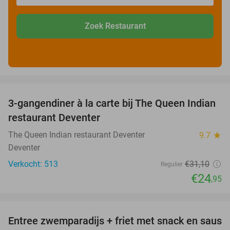
Zoek Restaurant
favorite_border
3-gangendiner à la carte bij The Queen Indian
20%
restaurant Deventer
The Queen Indian restaurant Deventer
9.7
star
Deventer
Verkocht: 513
€31
,10
Regulier
€24
,95
favorite_border
Entree zwemparadijs + friet met snack en saus
20%