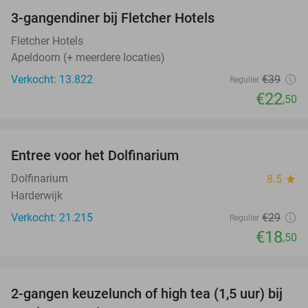
3-gangendiner bij Fletcher Hotels
42%
Fletcher Hotels
Apeldoorn (+ meerdere locaties)
Verkocht: 13.822
€39
Regulier
€22
,50
favorite_border
Entree voor het Dolfinarium
36%
Dolfinarium
8.5
star
Harderwijk
Verkocht: 21.215
€29
Regulier
€18
,50
favorite_border
2-gangen keuzelunch of high tea (1,5 uur) bij
44%