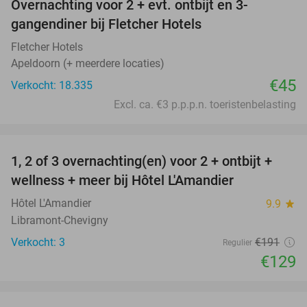
Overnachting voor 2 + evt. ontbijt en 3-
gangendiner bij Fletcher Hotels
Fletcher Hotels
Apeldoorn (+ meerdere locaties)
€45
Verkocht: 18.335
Excl. ca. €3 p.p.p.n. toeristenbelasting
favorite_border
1, 2 of 3 overnachting(en) voor 2 + ontbijt +
32%
NEW
wellness + meer bij Hôtel L'Amandier
TODAY
Hôtel L'Amandier
9.9
star
Libramont-Chevigny
Verkocht: 3
€191
Regulier
€129
favorite_border