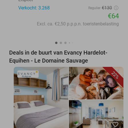
Verkocht: 3.268
€130
Regulier
€64
Excl. ca. €2,50 p.p.p.n. toeristenbelasting
Deals in de buurt van Evancy Hardelot-
Equihen - Le Domaine Sauvage
22%
favorite_border