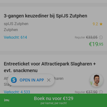
favorite_border
3-gangen keuzediner bij SpIJS Zutphen
40%
spIJS Zutphen
9.2
star
Zutphen
Verkocht: 614
€33
,05
Regulier
€19
,95
favorite_border
Entreeticket voor Attractiepark Slagharen +
41%
evt. snackmenu
Attractie- & Vakantiepark Slagharen
8.8
star
close
OPEN IN APP
Slagharen
Verkocht: 4.533
€37
,90
Regulier
€22
Boek nu voor €129
,40
hotel
shopping_cart
Boek nu
navigate_next
per kamer, per nacht
favorite_border