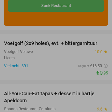
Zoek Restaurant
favorite_border
Voetgolf (2x9 holes), evt. + bittergarnituur
40%
Voetgolf Veluwe
10.0
star
Lieren
Verkocht: 391
€16
,50
Regulier
€9
,95
favorite_border
All-You-Can-Eat tapas + dessert in hartje
28%
Apeldoorn
Spaans Restaurant Catalunia
9.6
star