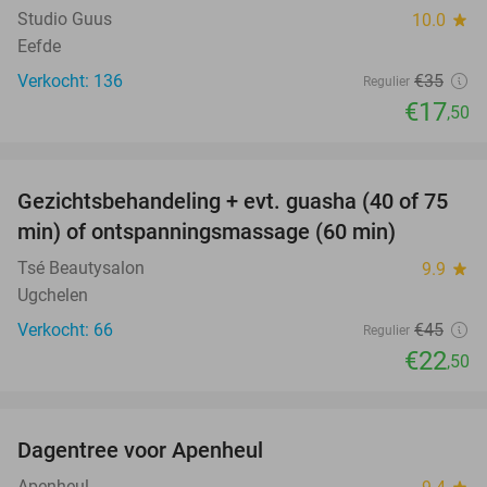
Studio Guus
10.0
star
Eefde
Verkocht: 136
€35
Regulier
€17
,50
favorite_border
Gezichtsbehandeling + evt. guasha (40 of 75
50%
SOLD
min) of ontspanningsmassage (60 min)
OUT
Tsé Beautysalon
9.9
star
Ugchelen
Verkocht: 66
€45
Regulier
€22
,50
favorite_border
Dagentree voor Apenheul
36%
Apenheul
star