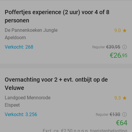
Poffertjes experience (2 uur) voor 4 of 8
33%
personen
De Pannenkoeken Jungle
9.0
star
Apeldoorn
Verkocht: 268
€39
,95
Regulier
€26
,95
favorite_border
Overnachting voor 2 + evt. ontbijt op de
51%
Veluwe
Landgoed Mennorode
9.3
star
Elspeet
Verkocht: 3.256
€130
Regulier
€64
Excl. ca. €2,50 p.p.p.n. toeristenbelasting