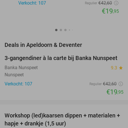
Verkocht: 107
€42
,60
Regulier
€19
,95
favorite_border
Deals in Apeldoorn & Deventer
3-gangendiner à la carte bij Banka Nunspeet
53%
NEW
TODAY
Banka Nunspeet
9.3
star
Nunspeet
Verkocht: 107
€42
,60
Regulier
€19
,95
favorite_border
Workshop (led)kaarsen dippen + materialen +
50%
hapje + drankje (1,5 uur)