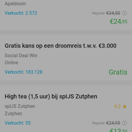
Apeldoorn
Verkocht: 2.572
€34
,50
Regulier
€24
,95
favorite_border
Gratis kans op een droomreis t.w.v. €3.000
Social Deal Win
Online
Gratis
Verkocht: 183.128
favorite_border
High tea (1,5 uur) bij spIJS Zutphen
46%
spIJS Zutphen
9.2
star
Zutphen
Verkocht: 55
€24
,95
Regulier
€13
,50