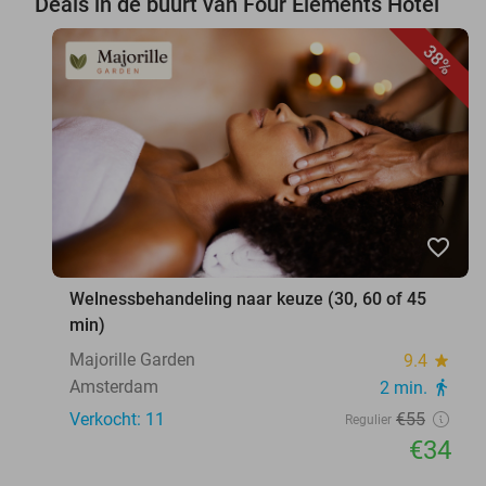
Deals in de buurt van Four Elements Hotel
38%
favorite_border
Welnessbehandeling naar keuze (30, 60 of 45
min)
Majorille Garden
9.4
star
Amsterdam
2 min.
directions_walk
Verkocht: 11
€55
Regulier
€34