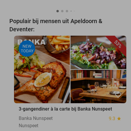
Populair bij mensen uit Apeldoorn &
Deventer:
53%
NEW
TODAY
favorite_border
3-gangendiner à la carte bij Banka Nunspeet
Banka Nunspeet
9.3
star
Nunspeet