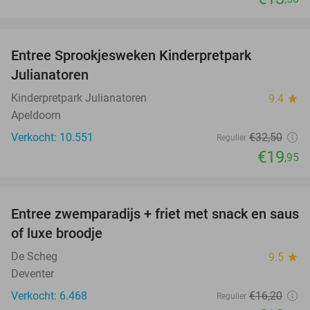
favorite_border
Entree Sprookjesweken Kinderpretpark
39%
Julianatoren
Kinderpretpark Julianatoren
9.4
star
Apeldoorn
Verkocht: 10.551
€32
,50
Regulier
€19
,95
favorite_border
Entree zwemparadijs + friet met snack en saus
20%
of luxe broodje
De Scheg
9.5
star
Deventer
Verkocht: 6.468
€16
,20
Regulier