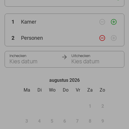
remove_circle_outline
add_circle_outline
1
Kamer
remove_circle_outline
add_circle_outline
2
Personen
Inchecken
Uitchecken
Kies datum
Kies datum
augustus 2026
Ma
Di
Wo
Do
Vr
Za
Zo
1
2
3
4
5
6
7
8
9