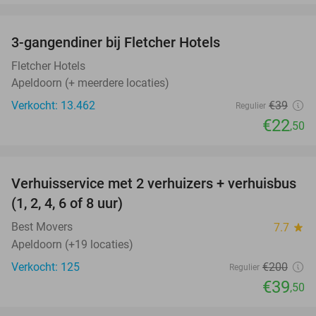
favorite_border
3-gangendiner bij Fletcher Hotels
42%
Fletcher Hotels
Apeldoorn (+ meerdere locaties)
Verkocht: 13.462
€39
Regulier
€22
,50
favorite_border
Verhuisservice met 2 verhuizers + verhuisbus
80%
(1, 2, 4, 6 of 8 uur)
Best Movers
7.7
star
Apeldoorn (+19 locaties)
Verkocht: 125
€200
Regulier
€39
,50
favorite_border