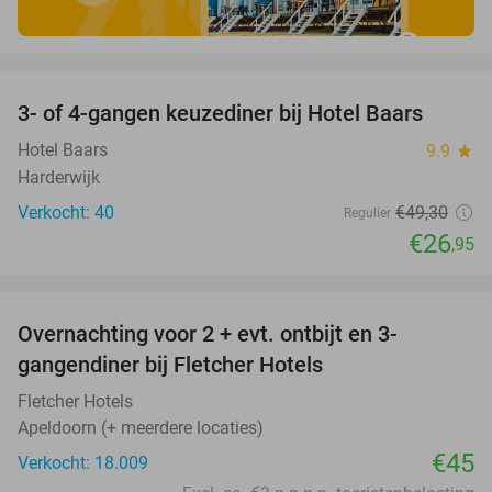
favorite_border
3- of 4-gangen keuzediner bij Hotel Baars
45%
Hotel Baars
9.9
star
Harderwijk
Verkocht: 40
€49
,30
Regulier
€26
,95
favorite_border
Overnachting voor 2 + evt. ontbijt en 3-
gangendiner bij Fletcher Hotels
Fletcher Hotels
Apeldoorn (+ meerdere locaties)
€45
Verkocht: 18.009