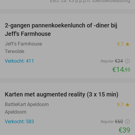
Excl. ca. €3 p.p.p.n. toeristenbelasting
favorite_border
2-gangen pannenkoekenlunch of -diner bij
38%
Jeff's Farmhouse
Jeff's Farmhouse
9.7
star
Terwolde
Verkocht: 411
€24
Regulier
€14
,95
favorite_border
Karten met augmented reality (3 x 15 min)
35%
BattleKart Apeldoorn
9.7
star
Apeldoorn
Verkocht: 583
€60
Regulier
€39