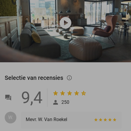
play_circle
Selectie van recensies
info_outlined
9,4
250
W.
Mevr. W. Van Roekel