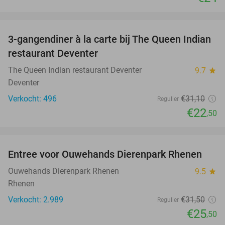
favorite_border
3-gangendiner à la carte bij The Queen Indian
28%
restaurant Deventer
The Queen Indian restaurant Deventer
9.7
star
Deventer
Verkocht: 496
€31
,10
Regulier
€22
,50
favorite_border
Entree voor Ouwehands Dierenpark Rhenen
19%
Ouwehands Dierenpark Rhenen
9.5
star
Rhenen
Verkocht: 2.989
€31
,50
Regulier
€25
,50