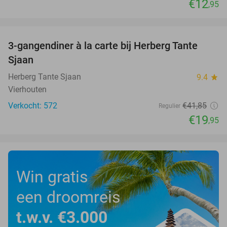
€12
,95
favorite_border
3-gangendiner à la carte bij Herberg Tante
52%
Sjaan
Herberg Tante Sjaan
9.4
star
Vierhouten
Verkocht: 572
€41
,85
Regulier
€19
,95
Win gratis
een droomreis
t.w.v. €3.000