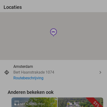
Locaties
hotel
Amsterdam
Bert Haanstrakade 1074
Routebeschrijving
Anderen bekeken ook
51%