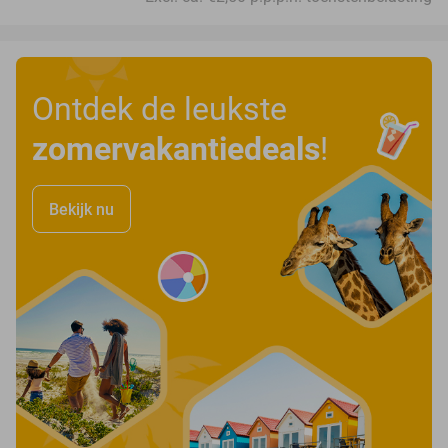
Ontdek de leukste
zomervakantiedeals
!
Bekijk nu