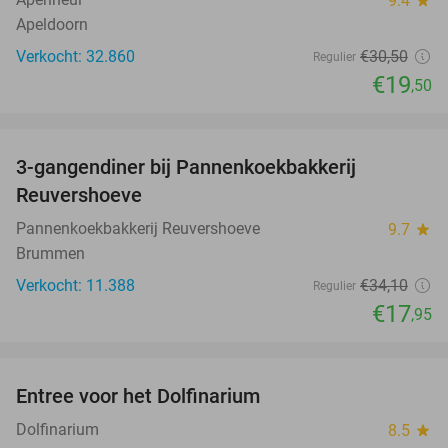
9.4
Apeldoorn
Verkocht: 32.860
€30
,50
Regulier
€19
,50
favorite_border
3-gangendiner bij Pannenkoekbakkerij
47%
Reuvershoeve
Pannenkoekbakkerij Reuvershoeve
9.7
star
Brummen
Verkocht: 11.388
€34
,10
Regulier
€17
,95
favorite_border
Entree voor het Dolfinarium
36%
Dolfinarium
8.5
star