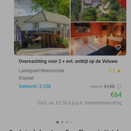
favorite_border
Overnachting voor 2 + evt. ontbijt op de Veluwe
Landgoed Mennorode
9.3
star
Elspeet
Verkocht: 3.256
€130
Regulier
€64
Excl. ca. €2,50 p.p.p.n. toeristenbelasting