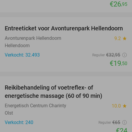
€26
,95
favorite_border
Entreeticket voor Avonturenpark Hellendoorn
41%
Avonturenpark Hellendoorn
9.2
star
Hellendoorn
Verkocht: 32.493
€32
,95
Regulier
€19
,50
favorite_border
Reikibehandeling of voetreflex- of
63%
SOLD
energetische massage (60 of 90 min)
OUT
Energetisch Centrum Charinty
10.0
star
Olst
Verkocht: 240
€65
Regulier
€24