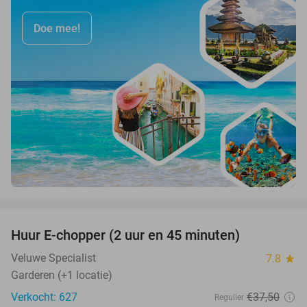
Doe mee!
favorite_border
Huur E-chopper (2 uur en 45 minuten)
28%
Veluwe Specialist
7.8
star
Garderen (+1 locatie)
Verkocht: 627
€37
,50
Regulier