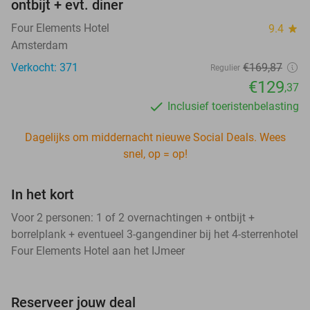
ontbijt + evt. diner
Four Elements Hotel
9.4
star
Amsterdam
Verkocht: 371
€169,87
Regulier
€129
,37
Inclusief toeristenbelasting
Dagelijks om middernacht nieuwe Social Deals. Wees
snel, op = op!
In het kort
Voor 2 personen: 1 of 2 overnachtingen + ontbijt +
borrelplank + eventueel 3-gangendiner bij het 4-sterrenhotel
Four Elements Hotel aan het IJmeer
Reserveer jouw deal