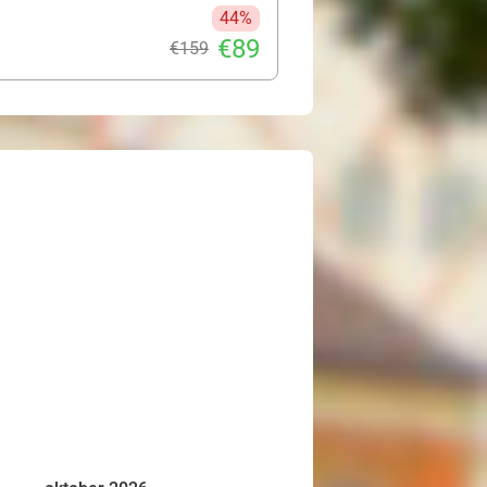
44%
€89
€159