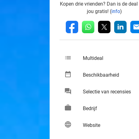
Kopen drie vrienden? Dan is de deal
jou gratis! (
info
)
whatsapp
linkedin
fb
mai
list
keybo
Multideal
date_range
keybo
Beschikbaarheid
chat
keybo
Selectie van recensies
work
keybo
Bedrijf
language
keybo
Website