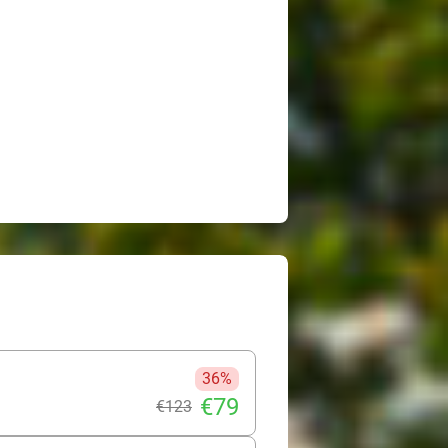
36%
€79
€123