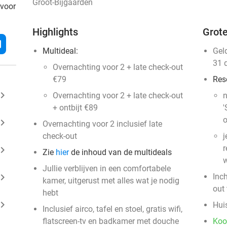
Groot-Bijgaarden
 voor
Highlights
Grote
l
Multideal:
Gel
31 
Overnachting voor 2 + late check-out
€79
Res
ard_arrow_right
Overnachting voor 2 + late check-out
n
+ ontbijt €89
'
o
ard_arrow_right
Overnachting voor 2 inclusief late
check-out
j
r
ard_arrow_right
Zie
hier
de inhoud van de multideals
w
Jullie verblijven in een comfortabele
ard_arrow_right
Inc
kamer, uitgerust met alles wat je nodig
out 
hebt
ard_arrow_right
Huis
Inclusief airco, tafel en stoel, gratis wifi,
flatscreen-tv en badkamer met douche
Koo