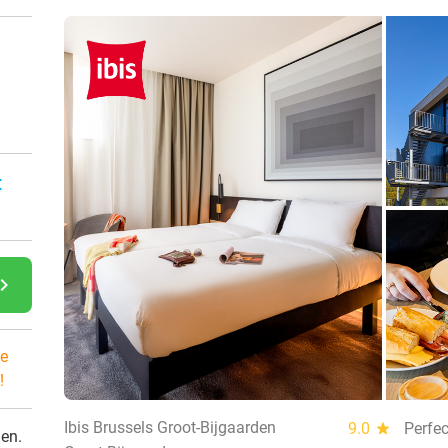
:
gate_next
e
!
Ibis Brussels Groot-Bijgaarden
9.0
star
Perfec
den.