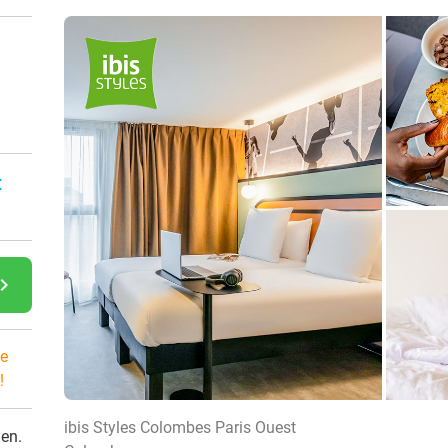
:
gate_next
e
!
ibis Styles Colombes Paris Ouest
den.