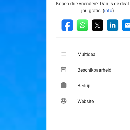
Kopen drie vrienden? Dan is de deal
jou gratis! (
info
)
whatsapp
linkedin
fb
mai
list
keybo
Multideal
date_range
keybo
Beschikbaarheid
work
keybo
Bedrijf
language
keybo
Website