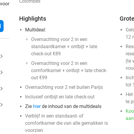
Colombes
 voor
Highlights
Grote
l
Multideal:
Gel
12 
Overnachting voor 2 in een
standaardkamer + ontbijt + late
Res
check-out €89
rese
ard_arrow_right
(te 
Overnachting voor 2 in een
vou
comfortkamer + ontbijt + late check-
ard_arrow_right
out €99
Inc
tot 
Overnachting voor 2 net buiten Parijs
ard_arrow_right
Het 
Inclusief ontbijt en late check-out
te 
ard_arrow_right
Zie
hier
de inhoud van de multideals
Koo
Verblijf in een standaard- of
aan
comfortkamer die van alle gemakken is
voorzien