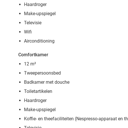
Haardroger
Make-upspiegel
Televisie
Wifi
Airconditioning
Comfortkamer
12 m²
Tweepersoonsbed
Badkamer met douche
Toiletartikelen
Haardroger
Make-upspiegel
Koffie- en theefaciliteiten (Nespresso-apparaat en t
Televisie