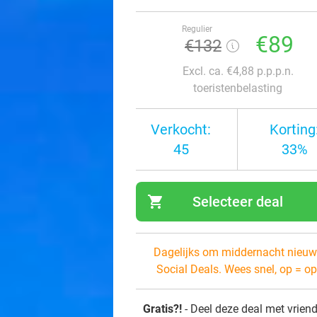
Regulier
€89
€132
Excl. ca. €4,88 p.p.p.n.
toeristenbelasting
Verkocht:
Korting
45
33%
shopping_cart
Selecteer deal
navi
Dagelijks om middernacht nieuw
Social Deals. Wees snel, op = op
Gratis?!
- Deel deze deal met vrien