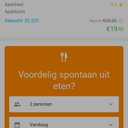
Apenheul
9.4
star
Apeldoorn
Verkocht: 33.325
€30
,50
Regulier
€19
,50
Voordelig spontaan uit
eten?