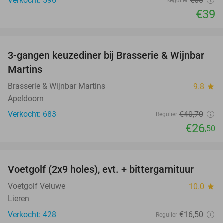
Verkocht: 596
€60
Regulier
€39
favorite_border
3-gangen keuzediner bij Brasserie & Wijnbar
35%
Martins
Brasserie & Wijnbar Martins
9.8
star
Apeldoorn
Verkocht: 683
€40
,70
Regulier
€26
,50
favorite_border
Voetgolf (2x9 holes), evt. + bittergarnituur
40%
Voetgolf Veluwe
10.0
star
Lieren
Verkocht: 428
€16
,50
Regulier