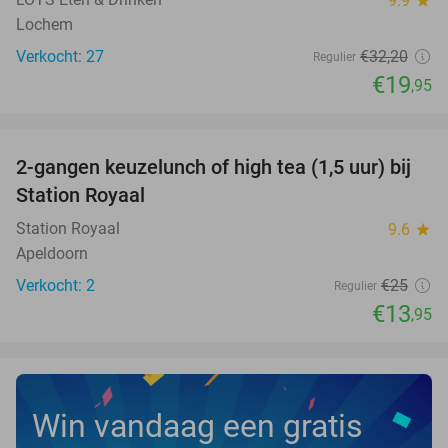
9.9
Lochem
Verkocht: 27
€32
,20
Regulier
€19
,95
favorite_border
2-gangen keuzelunch of high tea (1,5 uur) bij
44%
NEW
Station Royaal
TODAY
Station Royaal
9.6
star
Apeldoorn
Verkocht: 2
€25
Regulier
€13
,95
Win vandaag een gratis