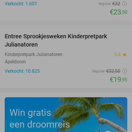
Verkocht: 1.601
€32
Regulier
€23
,50
favorite_border
Entree Sprookjesweken Kinderpretpark
39%
Julianatoren
Kinderpretpark Julianatoren
9.4
star
Apeldoorn
Verkocht: 10.825
€32
,50
Regulier
€19
,95
Win gratis
een droomreis