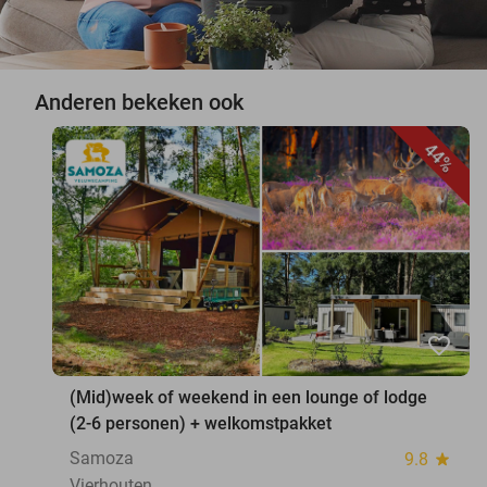
Anderen bekeken ook
44%
favorite_border
(Mid)week of weekend in een lounge of lodge
(2-6 personen) + welkomstpakket
Samoza
9.8
star
Vierhouten