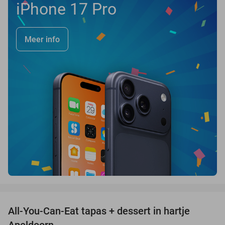
iPhone 17 Pro
Meer info
favorite_border
All-You-Can-Eat tapas + dessert in hartje
28%
Apeldoorn