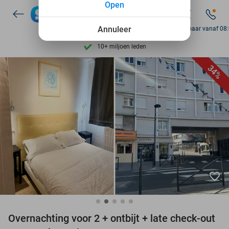
Open
7 dagen per week beschikbaar
Annuleer
Bereikbaar vanaf 08
10+ miljoen leden
9,4
op basis van
206.123 reviews
Ontdek 15.000+ deals
34%
7 dagen per week beschikbaar
10+ miljoen leden
favorite_border
Overnachting voor 2 + ontbijt + late check-out