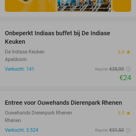
favorite_border
Onbeperkt Indiaas buffet bij De Indiase
33%
Keuken
De Indiase Keuken
8.4
star
Apeldoorn
Verkocht: 141
€35
,95
Regulier
€24
favorite_border
Entree voor Ouwehands Dierenpark Rhenen
19%
Ouwehands Dierenpark Rhenen
9.5
star
Rhenen
Verkocht: 3.524
€31
,50
Regulier