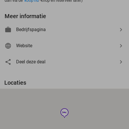
dan via de ‘
koop nu
’-knop én reserveer later)
Meer informatie
Bedrijfspagina
Website
Deel deze deal
Locaties
hotel