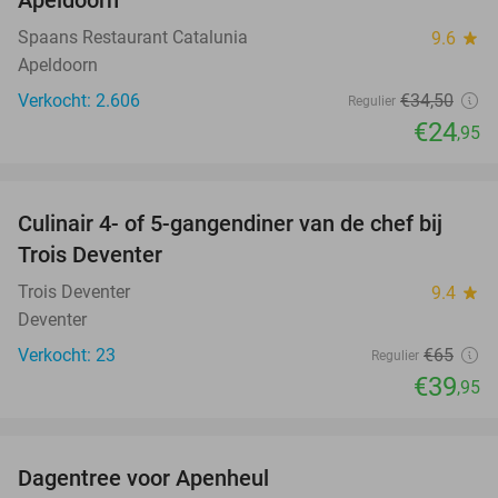
Spaans Restaurant Catalunia
9.6
star
Apeldoorn
Verkocht: 2.606
€34
,50
Regulier
€24
,95
favorite_border
Culinair 4- of 5-gangendiner van de chef bij
39%
Trois Deventer
Trois Deventer
9.4
star
Deventer
Verkocht: 23
€65
Regulier
€39
,95
favorite_border
Dagentree voor Apenheul
36%