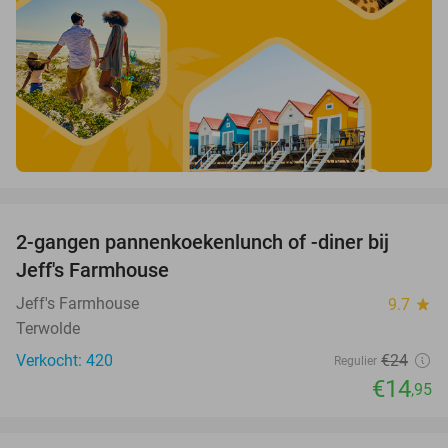
favorite_border
2-gangen pannenkoekenlunch of -diner bij
38%
Jeff's Farmhouse
Jeff's Farmhouse
9.7
star
Terwolde
Verkocht: 420
€24
Regulier
€14
,95
favorite_border