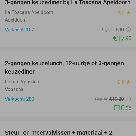
3-gangen keuzediner bij La Toscana Apeldoorn
40%
La Toscana Apeldoorn
9.3
star
Apeldoorn
Verkocht: 167
€30
Regulier
€17
,95
favorite_border
2-gangen keuzelunch, 12-uurtje of 3-gangen
43%
keuzediner
Lokaal Vaassen
9.9
star
Vaassen
Verkocht: 280
€19
,20
Regulier
€10
,95
favorite_border
Steur- en meervalvissen + materiaal + 2
43%