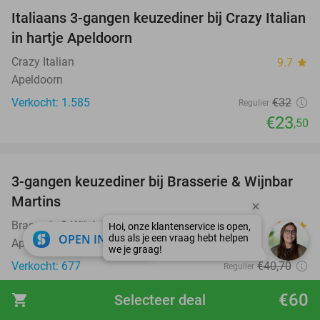
Italiaans 3-gangen keuzediner bij Crazy Italian
27%
in hartje Apeldoorn
Crazy Italian
9.7
star
Apeldoorn
Verkocht: 1.585
€32
Regulier
€23
,50
favorite_border
3-gangen keuzediner bij Brasserie & Wijnbar
35%
Martins
Brasserie & Wijnbar Martins
9.8
star
close
OPEN IN APP
Apeldoorn
Verkocht: 677
€40
,70
Regulier
€26
,50
€60
shopping_cart
Selecteer deal
favorite_border