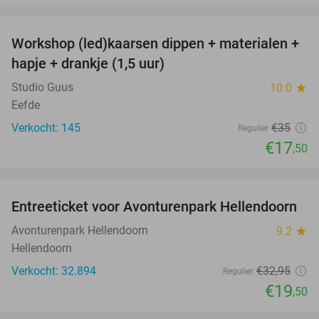
favorite_border
Workshop (led)kaarsen dippen + materialen +
50%
hapje + drankje (1,5 uur)
Studio Guus
10.0
star
Eefde
Verkocht: 145
€35
Regulier
€17
,50
favorite_border
Entreeticket voor Avonturenpark Hellendoorn
41%
Avonturenpark Hellendoorn
9.2
star
Hellendoorn
Verkocht: 32.894
€32
,95
Regulier
€19
,50
favorite_border