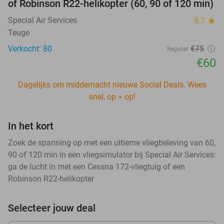
of Robinson R22-helikopter (60, 90 of 120 min)
Special Air Services
9.7
star
Teuge
Verkocht: 80
€75
Regulier
€60
Dagelijks om middernacht nieuwe Social Deals. Wees
snel, op = op!
In het kort
Zoek de spanning op met een ultieme vliegbeleving van 60,
90 of 120 min in een vliegsimulator bij Special Air Services:
ga de lucht in met een Cessna 172-vliegtuig of een
Robinson R22-helikopter
Selecteer jouw deal