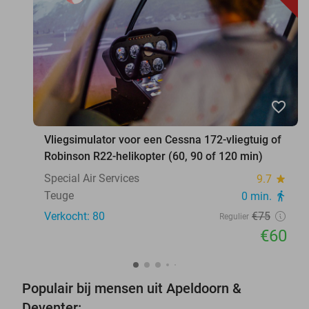
favorite_border
Vliegsimulator voor een Cessna 172-vliegtuig of
Robinson R22-helikopter (60, 90 of 120 min)
Special Air Services
9.7
star
Teuge
0 min.
directions_walk
Verkocht: 80
€75
Regulier
€60
Populair bij mensen uit Apeldoorn &
Deventer: