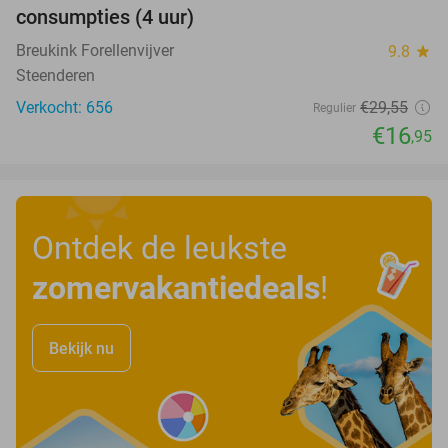
consumpties (4 uur)
Breukink Forellenvijver
9.8
star
Steenderen
Verkocht: 656
€29
,55
Regulier
€16
,95
Ontdek de leukste
zomervakantiedeals
!
Bekijk nu