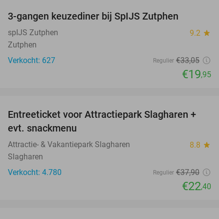
3-gangen keuzediner bij SpIJS Zutphen
40%
spIJS Zutphen
9.2
star
Zutphen
Verkocht: 627
€33
,05
Regulier
€19
,95
favorite_border
Entreeticket voor Attractiepark Slagharen +
41%
evt. snackmenu
Attractie- & Vakantiepark Slagharen
8.8
star
Slagharen
Verkocht: 4.780
€37
,90
Regulier
€22
,40
favorite_border