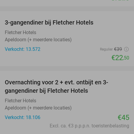
favorite_border
3-gangendiner bij Fletcher Hotels
42%
Fletcher Hotels
Apeldoorn (+ meerdere locaties)
Verkocht: 13.572
€39
Regulier
€22
,50
favorite_border
Overnachting voor 2 + evt. ontbijt en 3-
gangendiner bij Fletcher Hotels
Fletcher Hotels
Apeldoorn (+ meerdere locaties)
€45
Verkocht: 18.106
Excl. ca. €3 p.p.p.n. toeristenbelasting