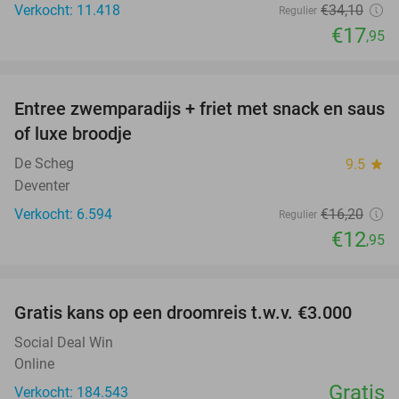
Verkocht: 11.418
€34
,10
Regulier
€17
,95
favorite_border
Entree zwemparadijs + friet met snack en saus
20%
of luxe broodje
De Scheg
9.5
star
Deventer
Verkocht: 6.594
€16
,20
Regulier
€12
,95
favorite_border
Gratis kans op een droomreis t.w.v. €3.000
Social Deal Win
Online
Gratis
Verkocht: 184.543