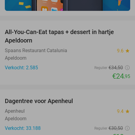
favorite_border
All-You-Can-Eat tapas + dessert in hartje
28%
Apeldoorn
Spaans Restaurant Catalunia
9.6
star
Apeldoorn
Verkocht: 2.585
€34
,50
Regulier
€24
,95
favorite_border
Dagentree voor Apenheul
36%
Apenheul
9.4
star
Apeldoorn
Verkocht: 33.188
€30
,50
Regulier