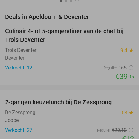
favorite_border
Deals in Apeldoorn & Deventer
Culinair 4- of 5-gangendiner van de chef bij
39%
NEW
Trois Deventer
TODAY
Trois Deventer
9.4
star
Deventer
Verkocht: 12
€65
Regulier
€39
,95
favorite_border
2-gangen keuzelunch bij De Zessprong
40%
NEW
TODAY
De Zessprong
9.3
star
Joppe
Verkocht: 27
€20
,10
Regulier