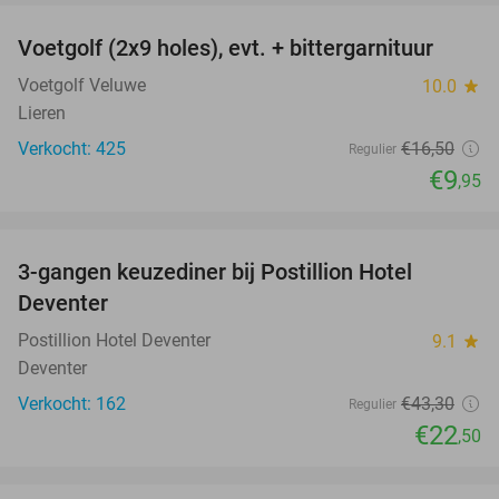
Voetgolf (2x9 holes), evt. + bittergarnituur
40%
Voetgolf Veluwe
10.0
star
Lieren
Verkocht: 425
€16
,50
Regulier
€9
,95
favorite_border
3-gangen keuzediner bij Postillion Hotel
48%
Deventer
Postillion Hotel Deventer
9.1
star
Deventer
Verkocht: 162
€43
,30
Regulier
€22
,50
favorite_border