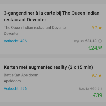
favorite_border
3-gangendiner à la carte bij The Queen Indian
20%
restaurant Deventer
The Queen Indian restaurant Deventer
9.7
star
Deventer
Verkocht: 496
€31
,10
Regulier
€24
,95
favorite_border
Karten met augmented reality (3 x 15 min)
35%
BattleKart Apeldoorn
9.7
star
Apeldoorn
Verkocht: 596
€60
Regulier
€39