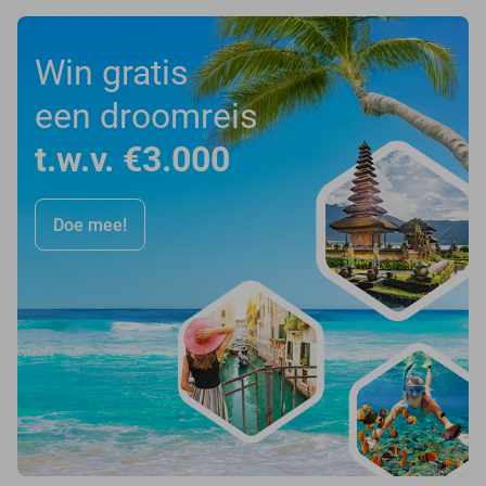
Win gratis
een droomreis
t.w.v. €3.000
Doe mee!