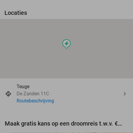
Locaties
events
Teuge
De Zanden 11C
Routebeschrijving
Maak gratis kans op een droomreis t.w.v. €3.000!