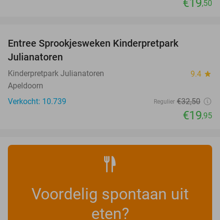
€19
,50
favorite_border
Entree Sprookjesweken Kinderpretpark
39%
Julianatoren
Kinderpretpark Julianatoren
9.4
star
Apeldoorn
Verkocht: 10.739
€32
,50
Regulier
€19
,95
Voordelig spontaan uit
eten?