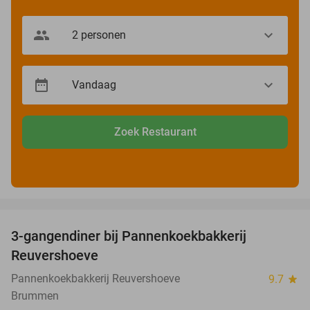
Zoek Restaurant
favorite_border
3-gangendiner bij Pannenkoekbakkerij
47%
Reuvershoeve
Pannenkoekbakkerij Reuvershoeve
9.7
star
Brummen