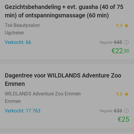
Gezichtsbehandeling + evt. guasha (40 of 75
50%
SOLD
min) of ontspanningsmassage (60 min)
OUT
Tsé Beautysalon
9.9
star
Ugchelen
Verkocht: 66
€45
Regulier
€22
,50
favorite_border
Dagentree voor WILDLANDS Adventure Zoo
24%
Emmen
WILDLANDS Adventure Zoo Emmen
9.6
star
Emmen
Verkocht: 17.763
€33
Regulier
€25
favorite_border