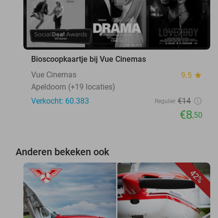
Bioscoopkaartje bij Vue Cinemas
Vue Cinemas
9.5
star
Apeldoorn (+19 locaties)
Verkocht: 60.383
€14
Regulier
€8
,50
Anderen bekeken ook
42%