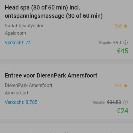
Head spa (30 of 60 min) incl.
50%
ontspanningsmassage (30 of 60 min)
Sadaf beautysalon
9.6
star
Apeldoorn
Verkocht: 74
€90
Regulier
€45
favorite_border
Entree voor DierenPark Amersfoort
24%
DierenPark Amersfoort
9.4
star
Amersfoort
Verkocht: 8.785
€31
,50
Regulier
€24
favorite_border