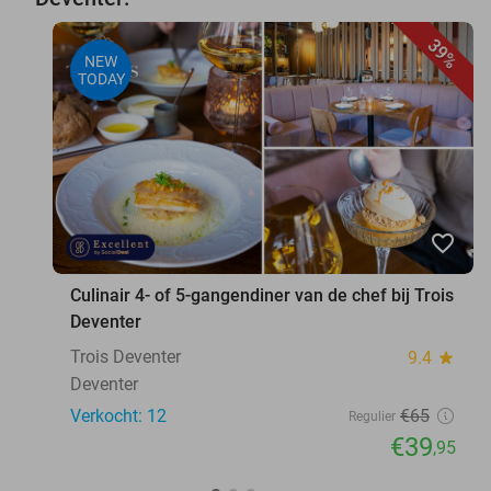
39%
NEW
TODAY
favorite_border
Culinair 4- of 5-gangendiner van de chef bij Trois
Deventer
Trois Deventer
9.4
star
Deventer
Verkocht: 12
€65
Regulier
€39
,95