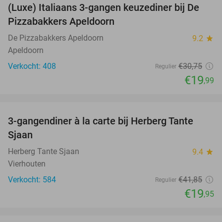
(Luxe) Italiaans 3-gangen keuzediner bij De
35%
Pizzabakkers Apeldoorn
De Pizzabakkers Apeldoorn
9.2
star
Apeldoorn
Verkocht: 408
€30
,75
Regulier
€19
,99
favorite_border
3-gangendiner à la carte bij Herberg Tante
52%
Sjaan
Herberg Tante Sjaan
9.4
star
Vierhouten
Verkocht: 584
€41
,85
Regulier
€19
,95
favorite_border