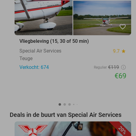
favorite_border
Vliegbeleving (15, 30 of 50 min)
Special Air Services
9.7
star
Teuge
Verkocht: 674
€119
Regulier
€69
Deals in de buurt van Special Air Services
20%