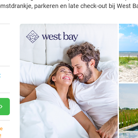
mstdrankje, parkeren en late check-out bij West B
:
gate_next
e
!