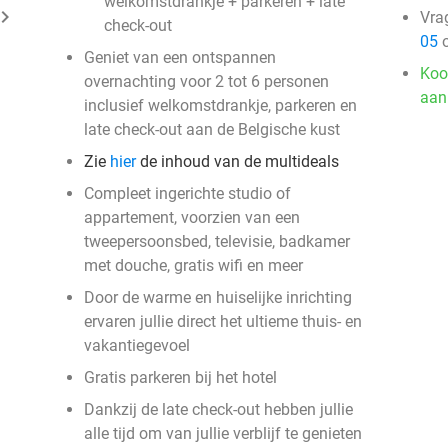
welkomstdrankje + parkeren + late
ard_arrow_right
Vra
check-out
05
o
Geniet van een ontspannen
Koo
overnachting voor 2 tot 6 personen
aan
inclusief welkomstdrankje, parkeren en
late check-out aan de Belgische kust
Zie
hier
de inhoud van de multideals
Compleet ingerichte studio of
appartement, voorzien van een
tweepersoonsbed, televisie, badkamer
met douche, gratis wifi en meer
Door de warme en huiselijke inrichting
ervaren jullie direct het ultieme thuis- en
vakantiegevoel
Gratis parkeren bij het hotel
Dankzij de late check-out hebben jullie
alle tijd om van jullie verblijf te genieten