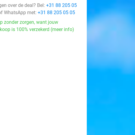
gen over de deal? Bel:
+31 88 205 05
f WhatsApp met:
+31 88 205 05 05
p zonder zorgen, want jouw
koop is 100% verzekerd (meer info)