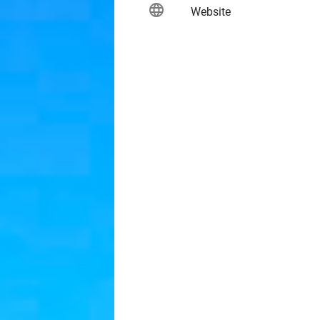
language
keybo
Website