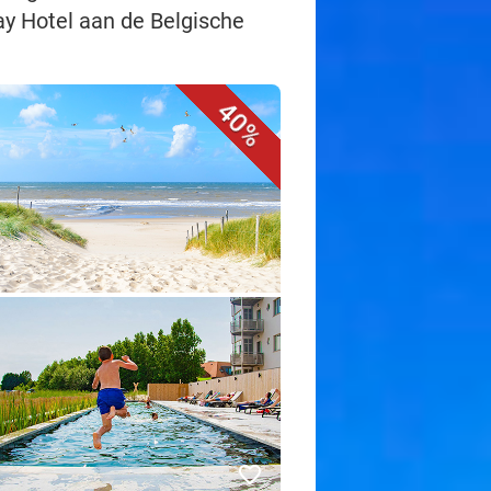
ay Hotel aan de Belgische
40%
favorite_border