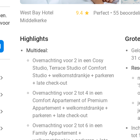
West Bay Hotel
9.4
star
Perfect • 55 beoorde
den.
Middelkerke
 voor
Highlights
Grote
l
Multideal:
Gel
31 
Overnachting voor 2 in een Cosy
Studio, Terrace Studio of Comfort
Res
Studio + welkomstdrankje + parkeren
ard_arrow_right
n
+ late check-out
'
Overnachting voor 2 tot 4 in een
o
ard_arrow_right
Comfort Appartement of Premium
j
Appartement + welkomstdrankje +
j
ard_arrow_right
parkeren + late check-out
a
Overnachting voor 2 tot 6 in een
ard_arrow_right
Inc
Family Appartement +
tot 