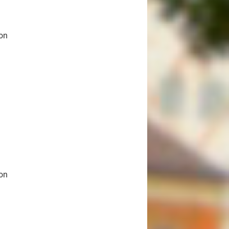
ron
ron