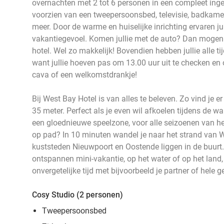
overnachten met 2 tot 6 personen in een compleet inge
voorzien van een tweepersoonsbed, televisie, badkamer
meer. Door de warme en huiselijke inrichting ervaren jull
vakantiegevoel. Komen jullie met de auto? Dan mogen ju
hotel. Wel zo makkelijk! Bovendien hebben jullie alle tijd
want jullie hoeven pas om 13.00 uur uit te checken en 
cava of een welkomstdrankje!
Bij West Bay Hotel is van alles te beleven. Zo vind je
35 meter. Perfect als je even wil afkoelen tijdens de 
een gloednieuwe speelzone, voor alle seizoenen van het 
op pad? In 10 minuten wandel je naar het strand van 
kuststeden Nieuwpoort en Oostende liggen in de buurt. 
ontspannen mini-vakantie, op het water of op het land,
onvergetelijke tijd met bijvoorbeeld je partner of hele g
Cosy Studio (2 personen)
Tweepersoonsbed