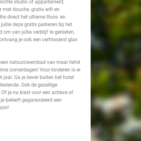
richte studio of appartement,
 met douche, gratis wifi en
ie direct het ultieme thuis- en
llie deze gratis parkeren bij het
 om van jullie verblijf te genieten,
ontvang je ook een verfrissend glas
 er een natuurzwembad van maar liefst
warme zomerdagen! Voor kinderen is er
jaar. Ga je liever buiten het hotel
Westende. Ook de gezellige
Of je nu kiest voor een actieve of
 je beleeft gegarandeerd een
ezin!