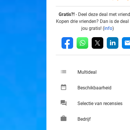
Gratis?!
- Deel deze deal met vrien
Kopen drie vrienden? Dan is de deal
jou gratis! (
info
)
whatsapp
linkedin
fb
mai
list
keybo
Multideal
date_range
keybo
Beschikbaarheid
chat
keybo
Selectie van recensies
work
keybo
Bedrijf