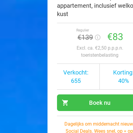
appartement, inclusief welko
kust
Regulier
€83
€139
Excl. ca. €2,50 p.p.p.n.
toeristenbelasting
Verkocht:
Korting
655
40%
shopping_cart
Boek nu
navi
Dagelijks om middernacht nieuw
Social Deals. Wees snel, op = op