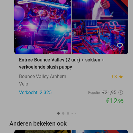
favorite_border
Entree Bounce Valley (2 uur) + sokken +
verkoelende slush puppy
Bounce Valley Arnhem
9.3
star
Velp
Verkocht: 2.325
€21
,95
Regulier
€12
,95
Anderen bekeken ook