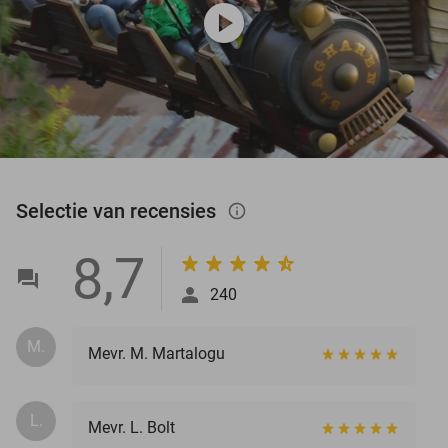
play_circle
Selectie van recensies
info_outlined
8,7
240
M.
Mevr. M. Martalogu
L.
Mevr. L. Bolt