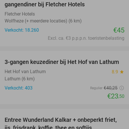
gangendiner bij Fletcher Hotels
Fletcher Hotels
Wolfheze (+ meerdere locaties) (6 km)
€45
Verkocht: 18.260
Excl. ca. €3 p.p.p.n. toeristenbelasting
favorite_border
3-gangen keuzediner bij Het Hof van Lathum
42%
Het Hof van Lathum
8.9
star
Lathum (6 km)
Verkocht: 403
€40
,25
Regulier
€23
,50
favorite_border
Entree Wunderland Kalkar + onbeperkt friet,
32%
ijs, frisdrank, koffie, thee en softijs