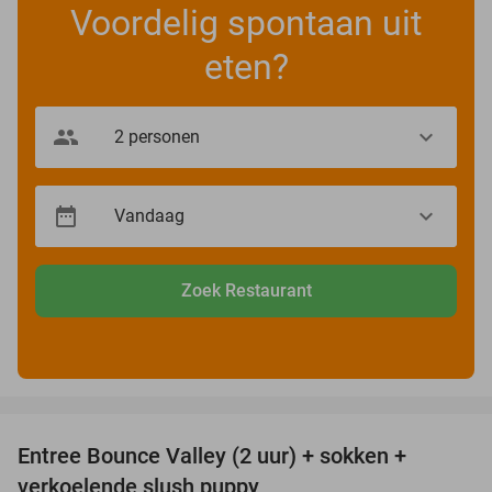
Voordelig spontaan uit
eten?
Zoek Restaurant
favorite_border
Entree Bounce Valley (2 uur) + sokken +
41%
verkoelende slush puppy