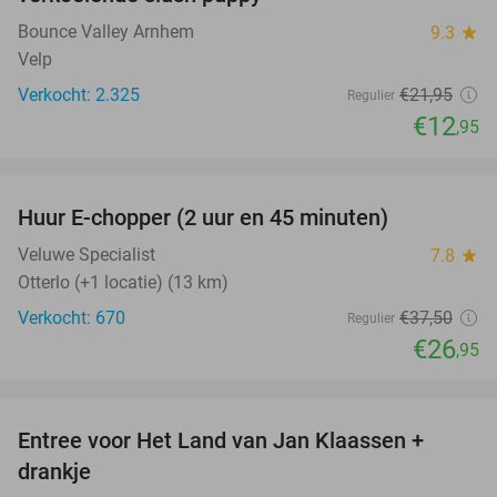
Bounce Valley Arnhem
9.3
star
Velp
Verkocht: 2.325
€21
,95
Regulier
€12
,95
favorite_border
Huur E-chopper (2 uur en 45 minuten)
28%
Veluwe Specialist
7.8
star
Otterlo (+1 locatie) (13 km)
Verkocht: 670
€37
,50
Regulier
€26
,95
favorite_border
Entree voor Het Land van Jan Klaassen +
30%
drankje