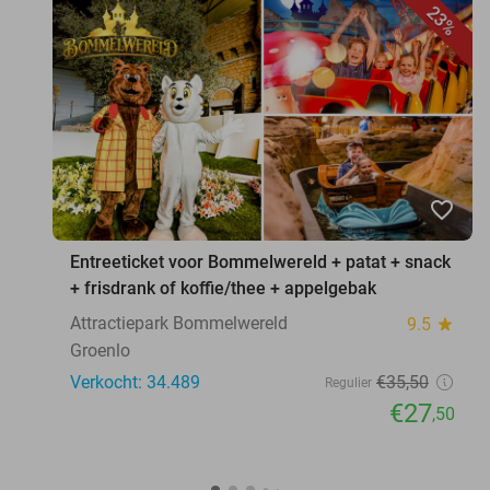
23%
favorite_border
Entreeticket voor Bommelwereld + patat + snack
+ frisdrank of koffie/thee + appelgebak
Attractiepark Bommelwereld
9.5
star
Groenlo
Verkocht: 34.489
€35
,50
Regulier
€27
,50