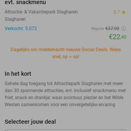
evt. snackmenu
Attractie- & Vakantiepark Slagharen
8.7
star
Slagharen
Verkocht: 5.072
€37
,90
Regulier
€22
,40
Dagelijks om middernacht nieuwe Social Deals. Wees
snel, op = op!
In het kort
Gehele dag toegang tot Attractiepark Slagharen met meer
dan 30 spannende attracties, evt. inclusief snackmenu met
friet, snack en drankje: waar avontuur, plezier en het Wilde
Westen samenkomen voor een onvergetelijke ervaring
Selecteer jouw deal