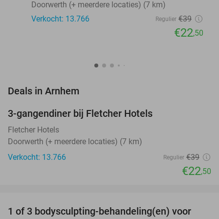
Doorwerth (+ meerdere locaties) (7 km)
Verkocht: 13.766
€39
Regulier
€22
,50
favorite_border
Deals in Arnhem
3-gangendiner bij Fletcher Hotels
42%
Fletcher Hotels
Doorwerth (+ meerdere locaties) (7 km)
Verkocht: 13.766
€39
Regulier
€22
,50
favorite_border
1 of 3 bodysculpting-behandeling(en) voor
71%
NEW