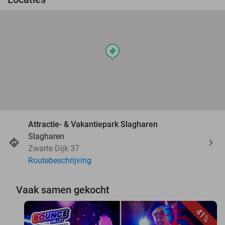
events
Attractie- & Vakantiepark Slagharen
Slagharen
Zwarte Dijk 37
Routebeschrijving
Vaak samen gekocht
41%