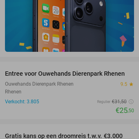
favorite_border
Entree voor Ouwehands Dierenpark Rhenen
19%
Ouwehands Dierenpark Rhenen
9.5
star
Rhenen
Verkocht: 3.805
€31
,50
Regulier
€25
,50
favorite_border
Gratis kans op een droomreis t.w.v. €3.000