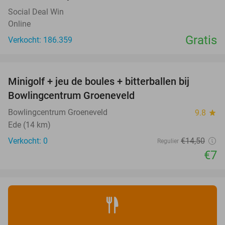
Social Deal Win
Online
Gratis
Verkocht: 186.359
favorite_border
Minigolf + jeu de boules + bitterballen bij
52%
NEW
Bowlingcentrum Groeneveld
TODAY
Bowlingcentrum Groeneveld
9.8
star
Ede (14 km)
Verkocht: 0
€14
,50
Regulier
€7