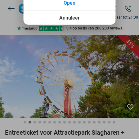
Open
7 dagen per week beschikbaar
10+ miljoen leden
Annuleer
Bereikbaar tot 21:00
9,4
op basis van
206.200 reviews
Ontdek 15.000+ deals
41%
7 dagen per week beschikbaar
10+ miljoen leden
favorite_border
Entreeticket voor Attractiepark Slagharen +