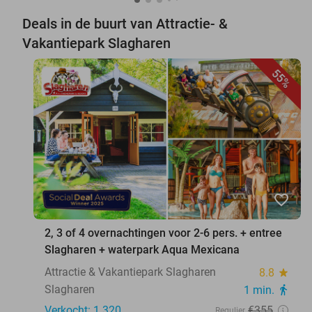
Deals in de buurt van Attractie- &
Vakantiepark Slagharen
55%
favorite_border
2, 3 of 4 overnachtingen voor 2-6 pers. + entree
Slagharen + waterpark Aqua Mexicana
Attractie & Vakantiepark Slagharen
8.8
star
Slagharen
1 min.
directions_walk
Verkocht: 1.320
€355
Regulier