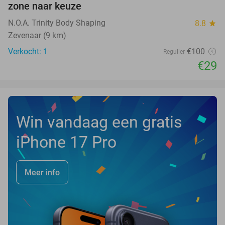
zone naar keuze
TODAY
N.O.A. Trinity Body Shaping
8.8
star
Zevenaar (9 km)
Verkocht: 1
€100
Regulier
€29
Win vandaag een gratis
iPhone 17 Pro
Meer info