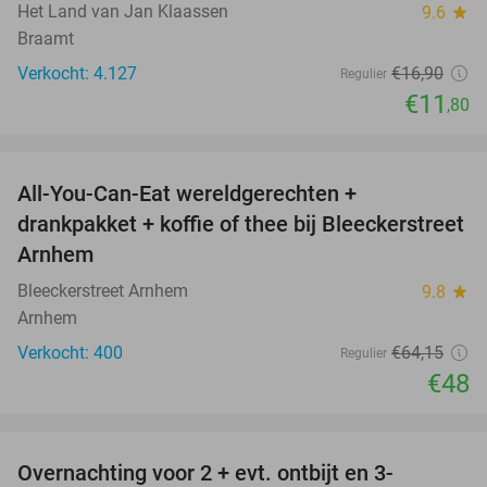
Het Land van Jan Klaassen
9.6
star
Braamt
Verkocht: 4.127
€16
,90
Regulier
€11
,80
favorite_border
All-You-Can-Eat wereldgerechten +
25%
drankpakket + koffie of thee bij Bleeckerstreet
Arnhem
Bleeckerstreet Arnhem
9.8
star
Arnhem
Verkocht: 400
€64
,15
Regulier
€48
favorite_border
Overnachting voor 2 + evt. ontbijt en 3-