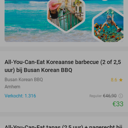
favorite_border
All-You-Can-Eat Koreaanse barbecue (2 of 2,5
30%
uur) bij Busan Korean BBQ
Busan Korean BBQ
8.6
star
Arnhem
Verkocht: 1.316
€46
,90
Regulier
€33
favorite_border
All-You-Can-Eat tapas (2,5 uur) + nagerecht bij