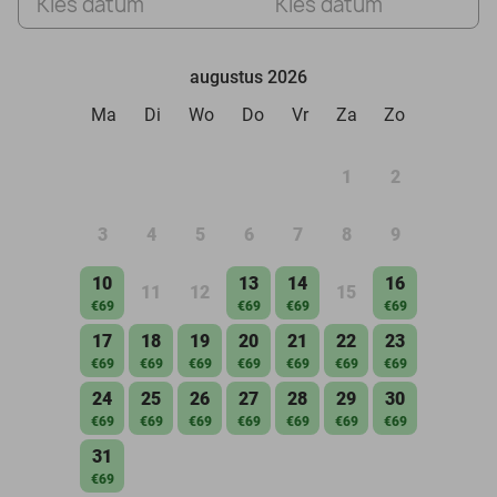
Kies datum
Kies datum
augustus 2026
Ma
Di
Wo
Do
Vr
Za
Zo
1
2
3
4
5
6
7
8
9
10
13
14
16
11
12
15
€69
€69
€69
€69
17
18
19
20
21
22
23
€69
€69
€69
€69
€69
€69
€69
24
25
26
27
28
29
30
€69
€69
€69
€69
€69
€69
€69
31
€69