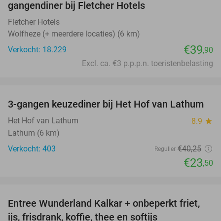
gangendiner bij Fletcher Hotels
Fletcher Hotels
Wolfheze (+ meerdere locaties) (6 km)
€39
Verkocht: 18.229
,90
Excl. ca. €3 p.p.p.n. toeristenbelasting
favorite_border
3-gangen keuzediner bij Het Hof van Lathum
42%
Het Hof van Lathum
8.9
star
Lathum (6 km)
Verkocht: 403
€40
,25
Regulier
€23
,50
favorite_border
Entree Wunderland Kalkar + onbeperkt friet,
32%
ijs, frisdrank, koffie, thee en softijs