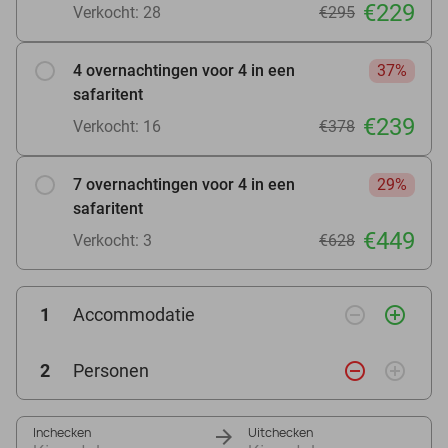
€229
Verkocht: 28
€295
4 overnachtingen voor 4 in een
37%
safaritent
€239
Verkocht: 16
€378
7 overnachtingen voor 4 in een
29%
safaritent
€449
Verkocht: 3
€628
remove_circle_outline
add_circle_outline
1
Accommodatie
remove_circle_outline
add_circle_outline
2
Personen
Inchecken
Uitchecken