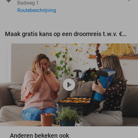
Badweg 1
Routebeschrijving
Maak gratis kans op een droomreis t.w.v. €3.000!
play_circle
Anderen bekeken ook