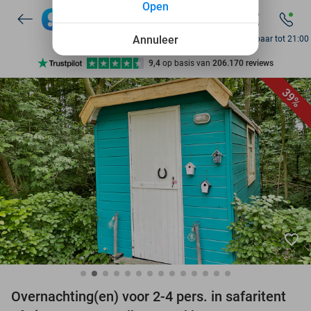
Open
7 dagen per week beschikbaar
10+ miljoen leden
Annuleer
Bereikbaar tot 21:00
9,4
op basis van
206.170 reviews
Ontdek 15.000+ deals
39%
7 dagen per week beschikbaar
10+ miljoen leden
favorite_border
Overnachting(en) voor 2-4 pers. in safaritent