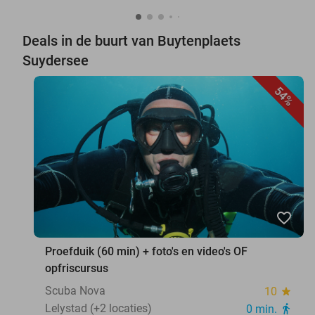
Deals in de buurt van Buytenplaets
Suydersee
54%
favorite_border
Proefduik (60 min) + foto's en video's OF
opfriscursus
Scuba Nova
10
star
Lelystad (+2 locaties)
0 min.
directions_walk