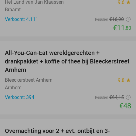
Het Land van Jan Klaassen
9.6
star
Braamt
Verkocht: 4.111
€16
,90
Regulier
€11
,80
favorite_border
All-You-Can-Eat wereldgerechten +
25%
drankpakket + koffie of thee bij Bleeckerstreet
Arnhem
Bleeckerstreet Arnhem
9.8
star
Arnhem
Verkocht: 394
€64
,15
Regulier
€48
favorite_border
Overnachting voor 2 + evt. ontbijt en 3-