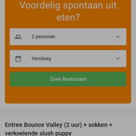
Voordelig spontaan uit
eten?
Zoek Restaurant
favorite_border
Entree Bounce Valley (2 uur) + sokken +
41%
verkoelende slush puppy