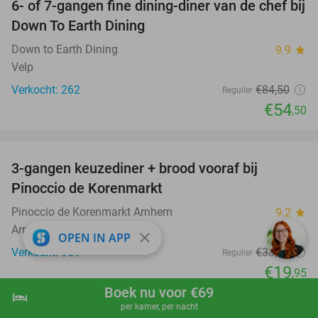
6- of 7-gangen fine dining-diner van de chef bij
36%
Down To Earth Dining
Down to Earth Dining
9.9
star
Velp
Verkocht: 262
€84
,50
Regulier
€54
,50
favorite_border
3-gangen keuzediner + brood vooraf bij
41%
Pinoccio de Korenmarkt
Pinoccio de Korenmarkt Arnhem
9.2
star
Arnhem
close
OPEN IN APP
Verkocht: 951
€33
,95
Regulier
€19
,95
Boek nu voor €69
favorite_border
hotel
shopping_cart
Boek nu
navigate_next
per kamer, per nacht