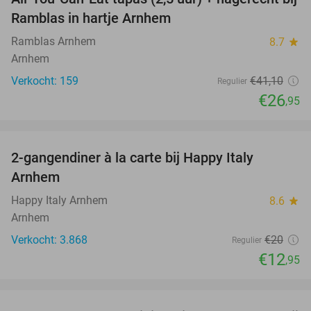
34%
Ramblas in hartje Arnhem
Ramblas Arnhem
8.7
star
Arnhem
Verkocht: 159
€41
,10
Regulier
€26
,95
favorite_border
2-gangendiner à la carte bij Happy Italy
35%
Arnhem
Happy Italy Arnhem
8.6
star
Arnhem
Verkocht: 3.868
€20
Regulier
€12
,95
favorite_border