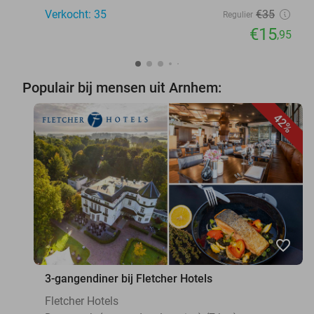
Verkocht: 35
€35
Regulier
€15
,95
Populair bij mensen uit Arnhem:
42%
favorite_border
3-gangendiner bij Fletcher Hotels
Fletcher Hotels