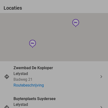
Locaties
hotel
hotel
Zwembad De Koploper
Lelystad
Badweg 21
Routebeschrijving
Buytenplaets Suydersee
Lelystad