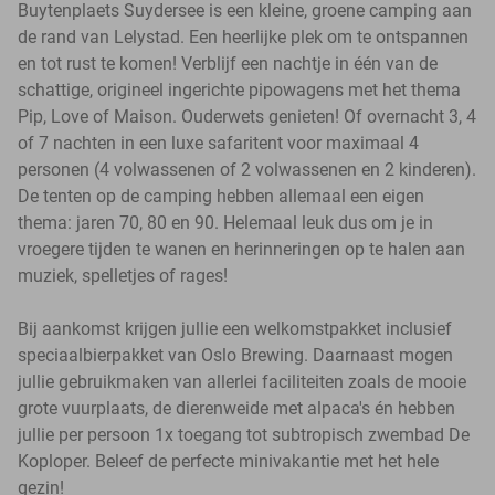
Buytenplaets Suydersee is een kleine, groene camping aan
de rand van Lelystad. Een heerlijke plek om te ontspannen
en tot rust te komen! Verblijf een nachtje in één van de
schattige, origineel ingerichte pipowagens met het thema
Pip, Love of Maison. Ouderwets genieten! Of overnacht 3, 4
of 7 nachten in een luxe safaritent voor maximaal 4
personen (4 volwassenen of 2 volwassenen en 2 kinderen).
De tenten op de camping hebben allemaal een eigen
thema: jaren 70, 80 en 90. Helemaal leuk dus om je in
vroegere tijden te wanen en herinneringen op te halen aan
muziek, spelletjes of rages!
Bij aankomst krijgen jullie een welkomstpakket inclusief
speciaalbierpakket van Oslo Brewing. Daarnaast mogen
jullie gebruikmaken van allerlei faciliteiten zoals de mooie
grote vuurplaats, de dierenweide met alpaca's én hebben
jullie per persoon 1x toegang tot subtropisch zwembad De
Koploper. Beleef de perfecte minivakantie met het hele
gezin!