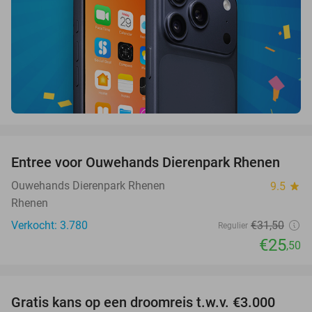
favorite_border
Entree voor Ouwehands Dierenpark Rhenen
19%
Ouwehands Dierenpark Rhenen
9.5
star
Rhenen
Verkocht: 3.780
€31
,50
Regulier
€25
,50
favorite_border
Gratis kans op een droomreis t.w.v. €3.000