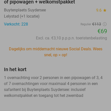
of pipowagen + welkomstpakket
Buytenplaets Suydersee
9.6
star
Lelystad (+1 locatie)
Verkocht: 228
€113
Regulier
€69
Excl. ca. €3,10 p.p.p.n. toeristenbelasting
Dagelijks om middernacht nieuwe Social Deals. Wees
snel, op = op!
In het kort
1 overnachting voor 2 personen in een pipowagen of 3, 4
of 7 overnachtingen voor maximaal 4 personen in een
safaritent bij Buytenplaets Suydersee: inclusief
welkomstpakket en toegang tot het zwembad