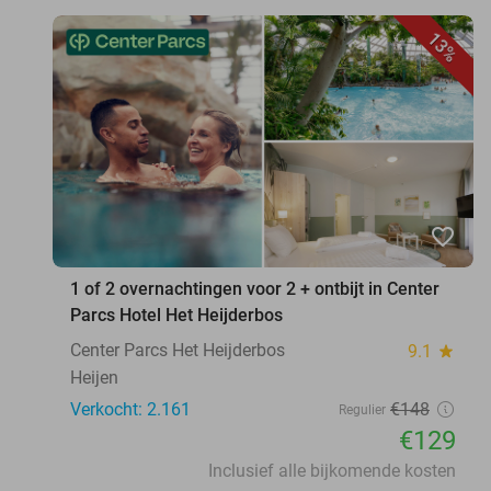
13%
favorite_border
1 of 2 overnachtingen voor 2 + ontbijt in Center
Parcs Hotel Het Heijderbos
Center Parcs Het Heijderbos
9.1
star
Heijen
Verkocht: 2.161
€148
Regulier
€129
Inclusief alle bijkomende kosten