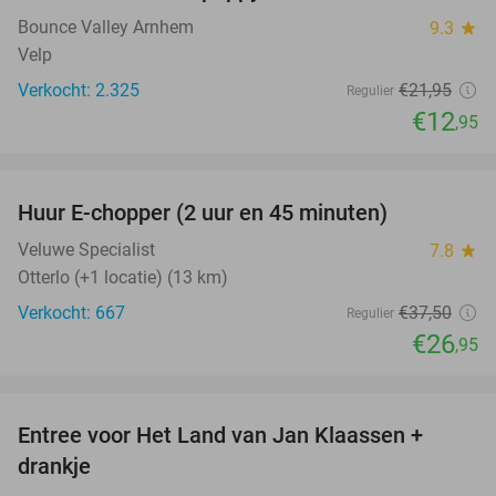
Bounce Valley Arnhem
9.3
star
Velp
Verkocht: 2.325
€21
,95
Regulier
€12
,95
favorite_border
Huur E-chopper (2 uur en 45 minuten)
28%
Veluwe Specialist
7.8
star
Otterlo (+1 locatie) (13 km)
Verkocht: 667
€37
,50
Regulier
€26
,95
favorite_border
Entree voor Het Land van Jan Klaassen +
30%
drankje