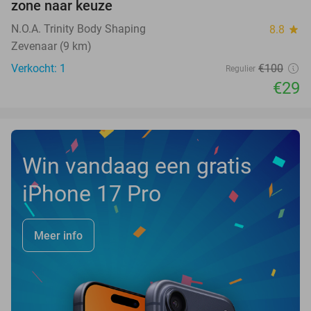
zone naar keuze
TODAY
N.O.A. Trinity Body Shaping
8.8
star
Zevenaar (9 km)
Verkocht: 1
€100
Regulier
€29
Win vandaag een gratis
iPhone 17 Pro
Meer info