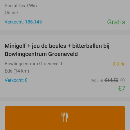
Social Deal Win
Online
Gratis
Verkocht: 186.145
favorite_border
Minigolf + jeu de boules + bitterballen bij
52%
NEW
Bowlingcentrum Groeneveld
TODAY
Bowlingcentrum Groeneveld
9.8
star
Ede (14 km)
Verkocht: 0
€14
,50
Regulier
€7