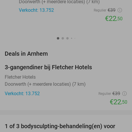
Doorwerth (+ meerdere locaties) (7 km)
Verkocht: 13.752
€39
Regulier
€22
,50
favorite_border
Deals in Arnhem
3-gangendiner bij Fletcher Hotels
42%
Fletcher Hotels
Doorwerth (+ meerdere locaties) (7 km)
Verkocht: 13.752
€39
Regulier
€22
,50
favorite_border
1 of 3 bodysculpting-behandeling(en) voor
71%
NEW