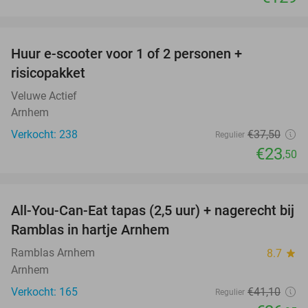
favorite_border
Huur e-scooter voor 1 of 2 personen +
37%
risicopakket
Veluwe Actief
Arnhem
Verkocht: 238
€37
,50
Regulier
€23
,50
favorite_border
All-You-Can-Eat tapas (2,5 uur) + nagerecht bij
34%
Ramblas in hartje Arnhem
Ramblas Arnhem
8.7
star
Arnhem
Verkocht: 165
€41
,10
Regulier