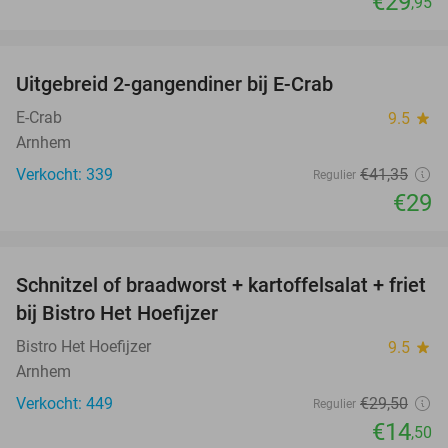
€29
,95
favorite_border
Uitgebreid 2-gangendiner bij E-Crab
30%
E-Crab
9.5
star
Arnhem
Verkocht: 339
€41
,35
Regulier
€29
favorite_border
Schnitzel of braadworst + kartoffelsalat + friet
51%
bij Bistro Het Hoefijzer
Bistro Het Hoefijzer
9.5
star
Arnhem
Verkocht: 449
€29
,50
Regulier
€14
,50