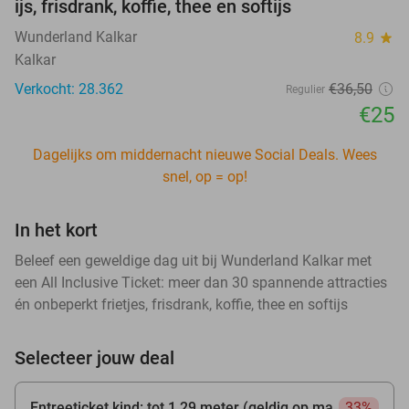
ijs, frisdrank, koffie, thee en softijs
Wunderland Kalkar
8.9
star
Kalkar
Verkocht: 28.362
€36
,50
Regulier
€25
Dagelijks om middernacht nieuwe Social Deals. Wees
snel, op = op!
In het kort
Beleef een geweldige dag uit bij Wunderland Kalkar met
een All Inclusive Ticket: meer dan 30 spannende attracties
én onbeperkt frietjes, frisdrank, koffie, thee en softijs
Selecteer jouw deal
Entreeticket kind: tot 1,29 meter (geldig op ma
33%