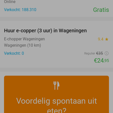
Online
Gratis
Verkocht: 188.310
favorite_border
Huur e-copper (3 uur) in Wageningen
29%
NEW
TODAY
E-chopper Wageningen
9.4
star
Wageningen (10 km)
Verkocht: 0
€35
Regulier
€24
,95
Voordelig spontaan uit
eten?