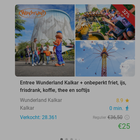
32%
favorite_border
Entree Wunderland Kalkar + onbeperkt friet, ijs,
frisdrank, koffie, thee en softijs
Wunderland Kalkar
8.9
star
Kalkar
0 min.
directions_walk
Verkocht: 28.361
€36
,50
Regulier
€25