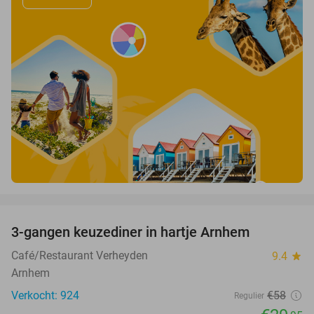
favorite_border
3-gangen keuzediner in hartje Arnhem
48%
Café/Restaurant Verheyden
9.4
star
Arnhem
Verkocht: 924
€58
Regulier