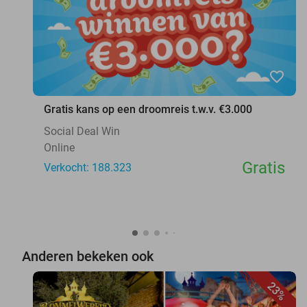
favorite_border
Gratis kans op een droomreis t.w.v. €3.000
Social Deal Win
Online
Gratis
Verkocht: 188.323
Anderen bekeken ook
23%