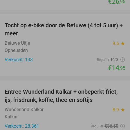
€26
,95
favorite_border
Tocht op e-bike door de Betuwe (4 tot 5 uur) +
35%
meer
Betuwe Uitje
9.6
star
Opheusden
Verkocht: 133
€23
Regulier
€14
,95
favorite_border
Entree Wunderland Kalkar + onbeperkt friet,
32%
ijs, frisdrank, koffie, thee en softijs
Wunderland Kalkar
8.9
star
Kalkar
Verkocht: 28.361
€36
,50
Regulier