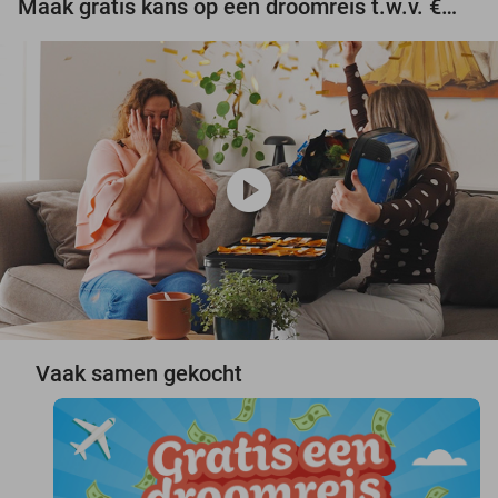
Maak gratis kans op een droomreis t.w.v. €3.000!
play_circle
Vaak samen gekocht