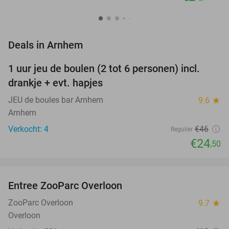
favorite_border
Deals in Arnhem
1 uur jeu de boulen (2 tot 6 personen) incl.
47%
NEW
drankje + evt. hapjes
TODAY
JEU de boules bar Arnhem
9.6
star
Arnhem
Verkocht: 4
€46
Regulier
€24
,50
favorite_border
Entree ZooParc Overloon
34%
NEW
TODAY
ZooParc Overloon
9.7
star
Overloon