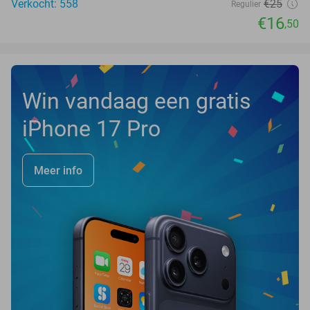
Verkocht: 558
€25
Regulier
€16
,50
Win vandaag een gratis
iPhone 17 Pro
Meer info