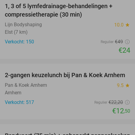
1, 3 of 5 lymfedrainage-behandelingen +
51%
compressietherapie (30 min)
Lijn Bodyshaping
10.0
star
Elst (7 km)
Verkocht: 150
€49
Regulier
€24
favorite_border
2-gangen keuzelunch bij Pan & Koek Arnhem
44%
Pan & Koek Arnhem
9.5
star
Arnhem
Verkocht: 517
€22
,20
Regulier
€12
,50
favorite_border