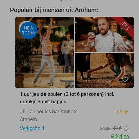
Populair bij mensen uit Arnhem:
47%
NEW
TODAY
favorite_border
1 uur jeu de boulen (2 tot 6 personen) incl.
drankje + evt. hapjes
JEU de boules bar Arnhem
9.6
star
Arnhem
Verkocht: 4
€46
Regulier
€24
,50