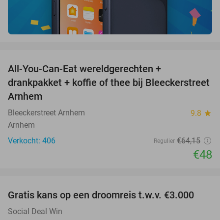
favorite_border
All-You-Can-Eat wereldgerechten +
25%
drankpakket + koffie of thee bij Bleeckerstreet
Arnhem
Bleeckerstreet Arnhem
9.8
star
Arnhem
Verkocht: 406
€64
,15
Regulier
€48
favorite_border
Gratis kans op een droomreis t.w.v. €3.000
Social Deal Win