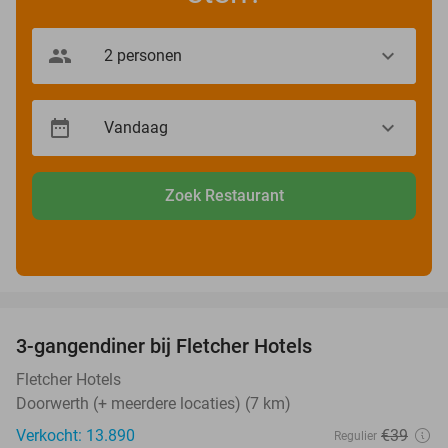
Zoek Restaurant
favorite_border
3-gangendiner bij Fletcher Hotels
42%
Fletcher Hotels
Doorwerth (+ meerdere locaties) (7 km)
Verkocht: 13.890
€39
Regulier