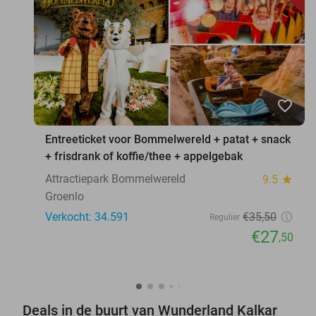
favorite_border
Entreeticket voor Bommelwereld + patat + snack
+ frisdrank of koffie/thee + appelgebak
Attractiepark Bommelwereld
9.5
star
Groenlo
Verkocht: 34.591
€35
,50
Regulier
€27
,50
Deals in de buurt van Wunderland Kalkar