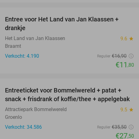
favorite_border
Entree voor Het Land van Jan Klaassen +
30%
drankje
Het Land van Jan Klaassen
9.6
star
Braamt
Verkocht: 4.190
€16
,90
Regulier
€11
,80
favorite_border
Entreeticket voor Bommelwereld + patat +
23%
snack + frisdrank of koffie/thee + appelgebak
Attractiepark Bommelwereld
9.5
star
Groenlo
Verkocht: 34.586
€35
,50
Regulier
€27
,50