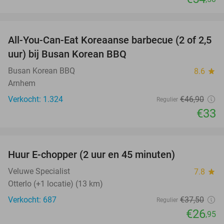
favorite_border
All-You-Can-Eat Koreaanse barbecue (2 of 2,5
30%
uur) bij Busan Korean BBQ
Busan Korean BBQ
8.6
star
Arnhem
Verkocht: 1.324
€46
,90
Regulier
€33
favorite_border
Huur E-chopper (2 uur en 45 minuten)
28%
Veluwe Specialist
7.8
star
Otterlo (+1 locatie) (13 km)
Verkocht: 687
€37
,50
Regulier
€26
,95