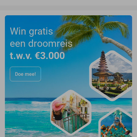
Win gratis
een droomreis
t.w.v. €3.000
Doe mee!