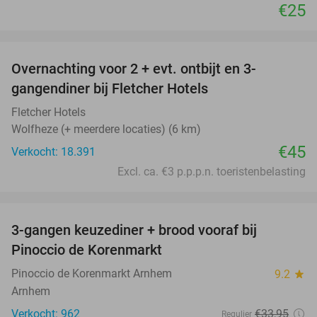
€25
favorite_border
Overnachting voor 2 + evt. ontbijt en 3-
gangendiner bij Fletcher Hotels
Fletcher Hotels
Wolfheze (+ meerdere locaties) (6 km)
€45
Verkocht: 18.391
Excl. ca. €3 p.p.p.n. toeristenbelasting
favorite_border
3-gangen keuzediner + brood vooraf bij
41%
Pinoccio de Korenmarkt
Pinoccio de Korenmarkt Arnhem
9.2
star
Arnhem
Verkocht: 962
€33
,95
Regulier