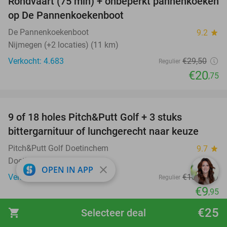
Rondvaart (75 min) + onbeperkt pannenkoeken
30%
op De Pannenkoekenboot
De Pannenkoekenboot
9.2
star
Nijmegen (+2 locaties) (11 km)
Verkocht: 4.683
€29
,50
Regulier
€20
,75
favorite_border
9 of 18 holes Pitch&Putt Golf + 3 stuks
46%
bittergarnituur of lunchgerecht naar keuze
Pitch&Putt Golf Doetinchem
9.7
star
Doetinchem
close
OPEN IN APP
Verkocht: 1.483
€18
,45
Regulier
€9
,95
favorite_border
€25
shopping_cart
Selecteer deal