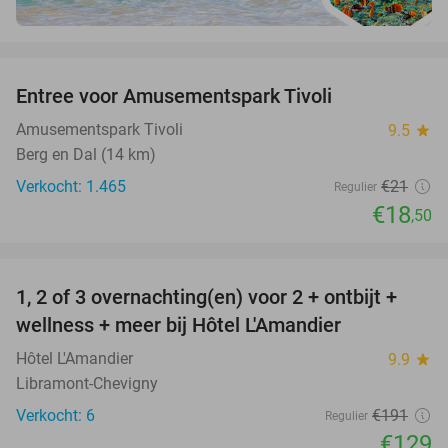
favorite_border
Entree voor Amusementspark Tivoli
12%
Amusementspark Tivoli
9.5
star
Berg en Dal (14 km)
Verkocht: 1.465
€21
Regulier
€18
,50
favorite_border
1, 2 of 3 overnachting(en) voor 2 + ontbijt +
32%
NEW
wellness + meer bij Hôtel L'Amandier
TODAY
Hôtel L'Amandier
9.9
star
Libramont-Chevigny
Verkocht: 6
€191
Regulier
€129