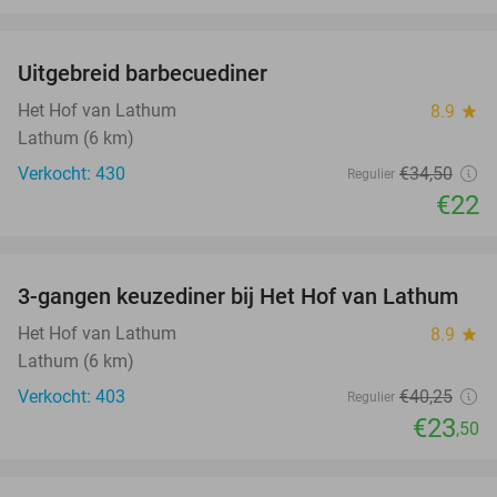
favorite_border
Uitgebreid barbecuediner
36%
Het Hof van Lathum
8.9
star
Lathum (6 km)
Verkocht: 430
€34
,50
Regulier
€22
favorite_border
3-gangen keuzediner bij Het Hof van Lathum
42%
Het Hof van Lathum
8.9
star
Lathum (6 km)
Verkocht: 403
€40
,25
Regulier
€23
,50
favorite_border