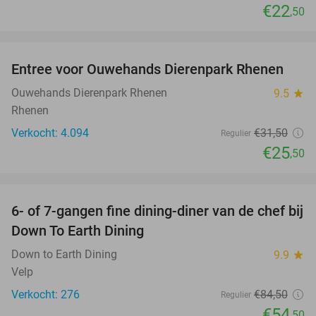
€22
,50
favorite_border
Entree voor Ouwehands Dierenpark Rhenen
19%
Ouwehands Dierenpark Rhenen
9.5
star
Rhenen
Verkocht: 4.094
€31
,50
Regulier
€25
,50
favorite_border
6- of 7-gangen fine dining-diner van de chef bij
36%
Down To Earth Dining
Down to Earth Dining
9.9
star
Velp
Verkocht: 276
€84
,50
Regulier
€54
,50