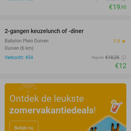
€19
,95
favorite_border
2-gangen keuzelunch of -diner
34%
Babylon Plein Duiven
9.8
star
Duiven (6 km)
Verkocht: 454
€18
,25
Regulier
€12
Ontdek de leukste
zomervakantiedeals
!
Bekijk nu