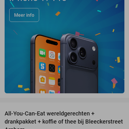
Meer info
favorite_border
All-You-Can-Eat wereldgerechten +
25%
drankpakket + koffie of thee bij Bleeckerstreet