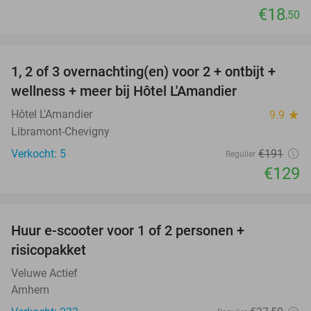
€18
,50
favorite_border
1, 2 of 3 overnachting(en) voor 2 + ontbijt +
32%
NEW
wellness + meer bij Hôtel L'Amandier
TODAY
Hôtel L'Amandier
9.9
star
Libramont-Chevigny
Verkocht: 5
€191
Regulier
€129
favorite_border
Huur e-scooter voor 1 of 2 personen +
37%
risicopakket
Veluwe Actief
Arnhem