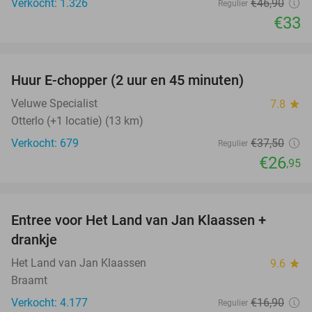
Verkocht: 1.326
€46
,90
Regulier
€33
favorite_border
Huur E-chopper (2 uur en 45 minuten)
28%
Veluwe Specialist
7.8
star
Otterlo (+1 locatie) (13 km)
Verkocht: 679
€37
,50
Regulier
€26
,95
favorite_border
Entree voor Het Land van Jan Klaassen +
30%
drankje
Het Land van Jan Klaassen
9.6
star
Braamt
Verkocht: 4.177
€16
,90
Regulier