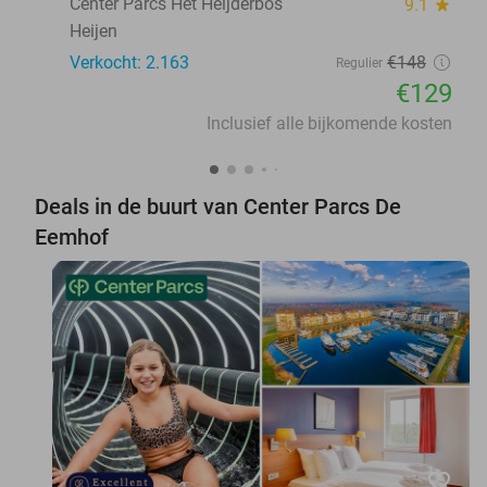
Center Parcs Het Heijderbos
9.1
star
Heijen
Verkocht: 2.163
€148
Regulier
€129
Inclusief alle bijkomende kosten
Deals in de buurt van Center Parcs De
Eemhof
favorite_border