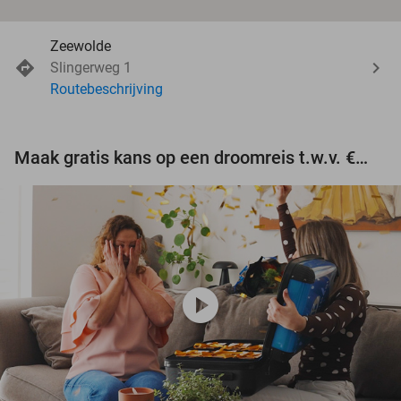
Zeewolde
Slingerweg 1
Routebeschrijving
Maak gratis kans op een droomreis t.w.v. €3.000!
play_circle