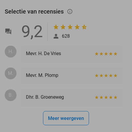
Selectie van recensies
info_outlined
9,2
628
H.
Mevr. H. De Vries
M.
Mevr. M. Plomp
B.
Dhr. B. Groeneweg
Meer weergeven