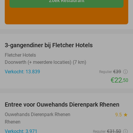
Zoek Restaurant
favorite_border
3-gangendiner bij Fletcher Hotels
42%
Fletcher Hotels
Doorwerth (+ meerdere locaties) (7 km)
Verkocht: 13.839
€39
Regulier
€22
,50
favorite_border
Entree voor Ouwehands Dierenpark Rhenen
19%
Ouwehands Dierenpark Rhenen
9.5
star
Rhenen
Verkocht: 3.971
€31
,50
Regulier