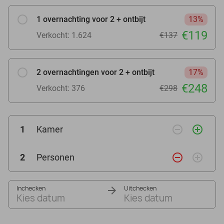
1 overnachting voor 2 + ontbijt
13%
€119
Verkocht: 1.624
€137
2 overnachtingen voor 2 + ontbijt
17%
€248
Verkocht: 376
€298
remove_circle_outline
add_circle_outline
1
Kamer
remove_circle_outline
add_circle_outline
2
Personen
Inchecken
Uitchecken
Kies datum
Kies datum