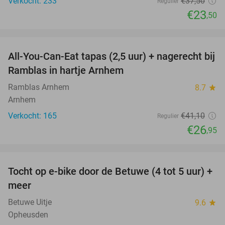
Verkocht: 233
€37
,50
Regulier
€23
,50
favorite_border
All-You-Can-Eat tapas (2,5 uur) + nagerecht bij
34%
Ramblas in hartje Arnhem
Ramblas Arnhem
8.7
star
Arnhem
Verkocht: 165
€41
,10
Regulier
€26
,95
favorite_border
Tocht op e-bike door de Betuwe (4 tot 5 uur) +
35%
meer
Betuwe Uitje
9.6
star
Opheusden