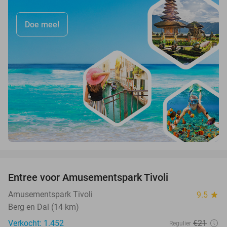
Doe mee!
favorite_border
Entree voor Amusementspark Tivoli
12%
Amusementspark Tivoli
9.5
star
Berg en Dal (14 km)
Verkocht: 1.452
€21
Regulier