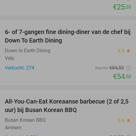
€25
,50
favorite_border
6- of 7-gangen fine dining-diner van de chef bij
36%
Down To Earth Dining
Down to Earth Dining
9.9
star
Velp
Verkocht: 274
€84
,50
Regulier
€54
,50
favorite_border
All-You-Can-Eat Koreaanse barbecue (2 of 2,5
30%
uur) bij Busan Korean BBQ
Busan Korean BBQ
8.6
star
Arnhem