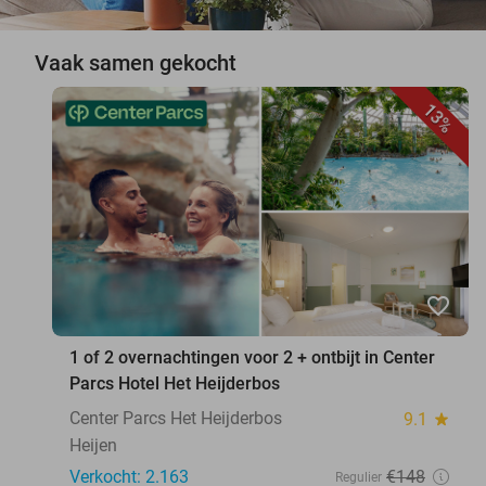
Vaak samen gekocht
13%
favorite_border
1 of 2 overnachtingen voor 2 + ontbijt in Center
Parcs Hotel Het Heijderbos
Center Parcs Het Heijderbos
9.1
star
Heijen
Verkocht: 2.163
€148
Regulier