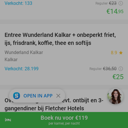
Verkocht: 133
€23
Regulier
€14
,95
favorite_border
Entree Wunderland Kalkar + onbeperkt friet,
32%
ijs, frisdrank, koffie, thee en softijs
Wunderland Kalkar
8.9
star
Kalkar
Verkocht: 28.199
€36
,50
Regulier
€25
favorite_border
close
OPEN IN APP
Overnachting voor 2 + evt. ontbijt en 3-
gangendiner bij Fletcher Hotels
Boek nu voor €119
Fletcher Hotels
hotel
shopping_cart
Boek nu
navigate_next
per kamer, per nacht
Wolfheze (+ meerdere locaties) (6 km)