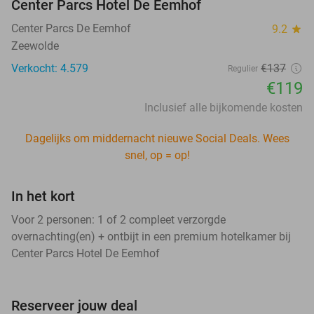
Center Parcs Hotel De Eemhof
Center Parcs De Eemhof
9.2
star
Zeewolde
Verkocht: 4.579
€137
Regulier
€119
Inclusief alle bijkomende kosten
Dagelijks om middernacht nieuwe Social Deals. Wees
snel, op = op!
In het kort
Voor 2 personen: 1 of 2 compleet verzorgde
overnachting(en) + ontbijt in een premium hotelkamer bij
Center Parcs Hotel De Eemhof
Reserveer jouw deal