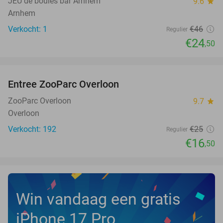
JEU de boules bar Arnhem
9.6
star
Arnhem
Verkocht: 1
€46
Regulier
€24
,50
favorite_border
Entree ZooParc Overloon
34%
NEW
TODAY
ZooParc Overloon
9.7
star
Overloon
Verkocht: 192
€25
Regulier
€16
,50
Win vandaag een gratis
iPhone 17 Pro