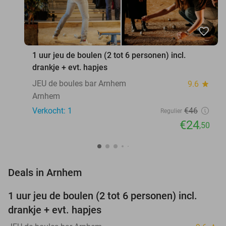
favorite_border
1 uur jeu de boulen (2 tot 6 personen) incl.
drankje + evt. hapjes
JEU de boules bar Arnhem
9.6
star
Arnhem
Verkocht: 1
€46
Regulier
€24
,50
favorite_border
Deals in Arnhem
1 uur jeu de boulen (2 tot 6 personen) incl.
47%
NEW
drankje + evt. hapjes
TODAY