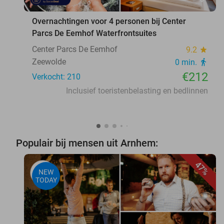
Overnachtingen voor 4 personen bij Center
Parcs De Eemhof Waterfrontsuites
Center Parcs De Eemhof
9.2
star
Zeewolde
0 min.
directions_walk
€212
Verkocht: 210
Inclusief toeristenbelasting en bedlinnen
Populair bij mensen uit Arnhem:
47%
NEW
TODAY