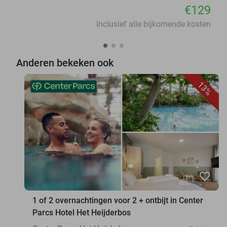
€129
Inclusief alle bijkomende kosten
Anderen bekeken ook
13%
favorite_border
1 of 2 overnachtingen voor 2 + ontbijt in Center
Parcs Hotel Het Heijderbos