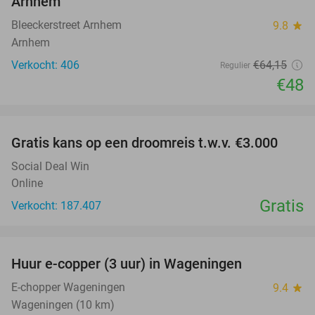
Arnhem
Bleeckerstreet Arnhem
9.8
star
Arnhem
Verkocht: 406
€64
,15
Regulier
€48
favorite_border
Gratis kans op een droomreis t.w.v. €3.000
Social Deal Win
Online
Gratis
Verkocht: 187.407
favorite_border
Huur e-copper (3 uur) in Wageningen
29%
NEW
TODAY
E-chopper Wageningen
9.4
star
Wageningen (10 km)