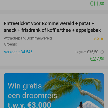
€11
,80
favorite_border
Entreeticket voor Bommelwereld + patat +
23%
snack + frisdrank of koffie/thee + appelgebak
Attractiepark Bommelwereld
9.5
star
Groenlo
Verkocht: 34.546
€35
,50
Regulier
€27
,50
Win gratis
een droomreis
t.w.v. €3.000