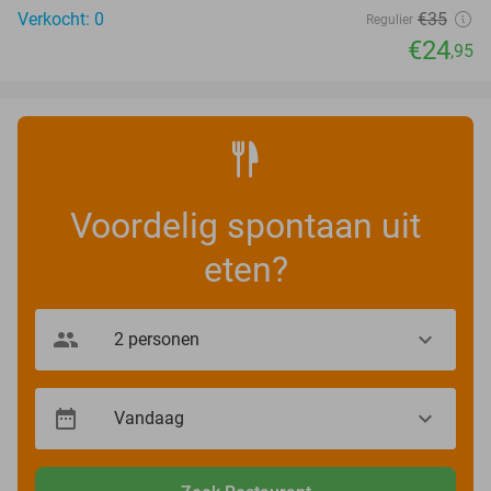
Verkocht: 0
€35
Regulier
€24
,95
Voordelig spontaan uit
eten?