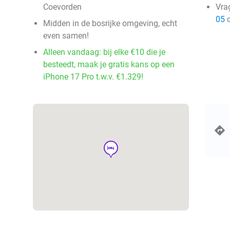
Coevorden
Vra
05
o
Midden in de bosrijke omgeving, echt
even samen!
Alleen vandaag: bij elke €10 die je
besteedt, maak je gratis kans op een
iPhone 17 Pro t.w.v. €1.329!
hotel