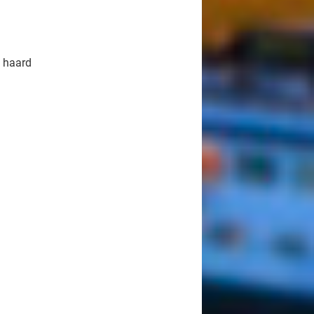
 haard