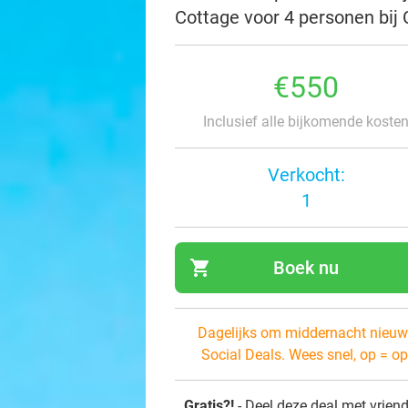
Cottage voor 4 personen bij
€550
Inclusief alle bijkomende koste
Verkocht:
1
shopping_cart
Boek nu
navi
Dagelijks om middernacht nieuw
Social Deals. Wees snel, op = op
Gratis?!
- Deel deze deal met vrien