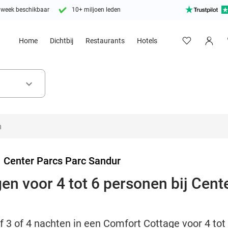
 week beschikbaar
10+ miljoen leden
Home
Dichtbij
Restaurants
Hotels
keyboard_arrow_down
>
Center Parcs Parc Sandur
en voor 4 tot 6 personen bij Cent
jf 3 of 4 nachten in een Comfort Cottage voor 4 to