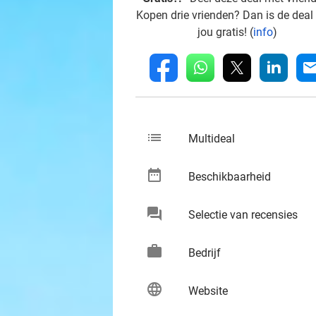
Kopen drie vrienden? Dan is de deal
jou gratis! (
info
)
whatsapp
linkedin
fb
mai
list
keybo
Multideal
date_range
keybo
Beschikbaarheid
chat
keybo
Selectie van recensies
work
keybo
Bedrijf
language
keybo
Website