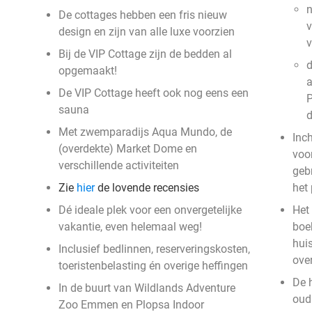
n
De cottages hebben een fris nieuw
v
design en zijn van alle luxe voorzien
Bij de VIP Cottage zijn de bedden al
d
opgemaakt!
a
De VIP Cottage heeft ook nog eens een
P
sauna
Met zwemparadijs Aqua Mundo, de
Inc
(overdekte) Market Dome en
voor
verschillende activiteiten
geb
Zie
hier
de lovende recensies
het
Dé ideale plek voor een onvergetelijke
Het 
vakantie, even helemaal weg!
boek
hui
Inclusief bedlinnen, reserveringskosten,
ove
toeristenbelasting én overige heffingen
De 
In de buurt van Wildlands Adventure
oud 
Zoo Emmen en Plopsa Indoor