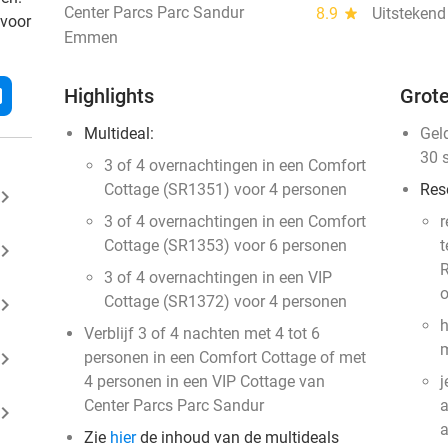
Center Parcs Parc Sandur
8.9
star
Uitstekend
 voor
Emmen
l
Highlights
Grote
Multideal:
Gel
30 
3 of 4 overnachtingen in een Comfort
Cottage (SR1351) voor 4 personen
Res
ard_arrow_right
3 of 4 overnachtingen in een Comfort
r
Cottage (SR1353) voor 6 personen
t
ard_arrow_right
R
3 of 4 overnachtingen in een VIP
o
Cottage (SR1372) voor 4 personen
ard_arrow_right
h
Verblijf 3 of 4 nachten met 4 tot 6
m
ard_arrow_right
personen in een Comfort Cottage of met
4 personen in een VIP Cottage van
j
Center Parcs Parc Sandur
a
ard_arrow_right
Zie
hier
de inhoud van de multideals