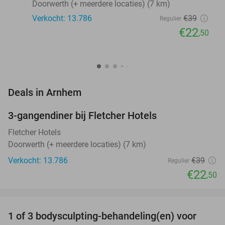
Doorwerth (+ meerdere locaties) (7 km)
Verkocht: 13.786
€39
Regulier
€22
,50
favorite_border
Deals in Arnhem
3-gangendiner bij Fletcher Hotels
42%
Fletcher Hotels
Doorwerth (+ meerdere locaties) (7 km)
Verkocht: 13.786
€39
Regulier
€22
,50
favorite_border
1 of 3 bodysculpting-behandeling(en) voor
71%
NEW