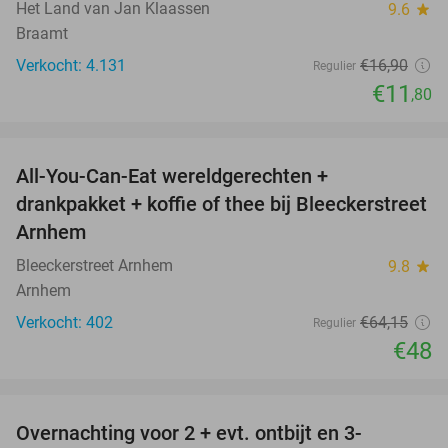
Het Land van Jan Klaassen
9.6
star
Braamt
Verkocht: 4.131
€16
,90
Regulier
€11
,80
favorite_border
All-You-Can-Eat wereldgerechten +
25%
drankpakket + koffie of thee bij Bleeckerstreet
Arnhem
Bleeckerstreet Arnhem
9.8
star
Arnhem
Verkocht: 402
€64
,15
Regulier
€48
favorite_border
Overnachting voor 2 + evt. ontbijt en 3-