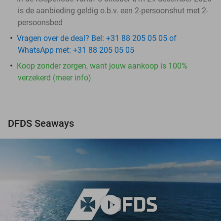
is de aanbieding geldig o.b.v. een 2-persoonshut met 2-
persoonsbed
Vragen over de deal? Bel: +31 88 205 05 05 of
WhatsApp met: +31 88 205 05 05
Koop zonder zorgen, want jouw aankoop is 100%
verzekerd (meer info)
DFDS Seaways
play_circle