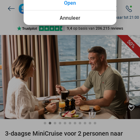
Open
Annuleer
Bereikbaar tot 21:00
Ontdek 15.000+ deals
7 dagen per week beschikbaar
50%
10+ miljoen leden
9,4
op basis van
206.215 reviews
Ontdek 15.000+ deals
7 dagen per week beschikbaar
10+ miljoen leden
favorite_border
3-daagse MiniCruise voor 2 personen naar