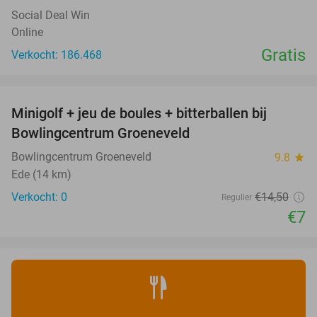
Social Deal Win
Online
Gratis
Verkocht: 186.468
favorite_border
Minigolf + jeu de boules + bitterballen bij
52%
NEW
Bowlingcentrum Groeneveld
TODAY
Bowlingcentrum Groeneveld
9.8
star
Ede (14 km)
Verkocht: 0
€14
,50
Regulier
€7