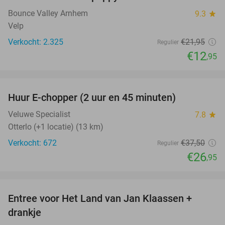
Bounce Valley Arnhem
9.3
star
Velp
Verkocht: 2.325
€21
,95
Regulier
€12
,95
favorite_border
Huur E-chopper (2 uur en 45 minuten)
28%
Veluwe Specialist
7.8
star
Otterlo (+1 locatie) (13 km)
Verkocht: 672
€37
,50
Regulier
€26
,95
favorite_border
Entree voor Het Land van Jan Klaassen +
30%
drankje