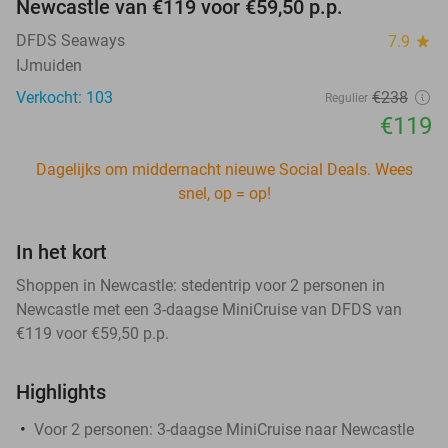
Newcastle van €119 voor €59,50 p.p.
DFDS Seaways
7.9
star
IJmuiden
Verkocht: 103
€238
Regulier
€119
Dagelijks om middernacht nieuwe Social Deals. Wees
snel, op = op!
In het kort
Shoppen in Newcastle: stedentrip voor 2 personen in
Newcastle met een 3-daagse MiniCruise van DFDS van
€119 voor €59,50 p.p.
Highlights
Voor 2 personen: 3-daagse MiniCruise naar Newcastle