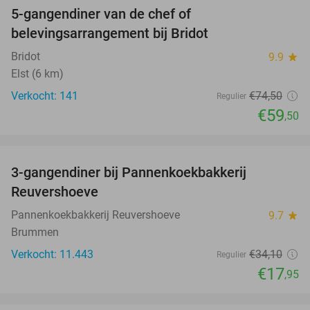
5-gangendiner van de chef of
20%
belevingsarrangement bij Bridot
Bridot
9.9
star
Elst (6 km)
Verkocht: 141
€74
,50
Regulier
€59
,50
favorite_border
3-gangendiner bij Pannenkoekbakkerij
47%
Reuvershoeve
Pannenkoekbakkerij Reuvershoeve
9.7
star
Brummen
Verkocht: 11.443
€34
,10
Regulier
€17
,95
favorite_border