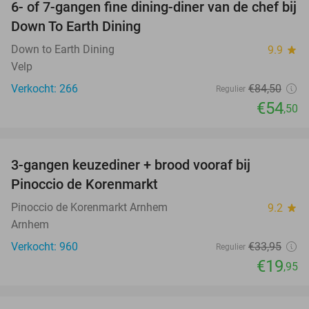
6- of 7-gangen fine dining-diner van de chef bij
36%
Down To Earth Dining
Down to Earth Dining
9.9
star
Velp
Verkocht: 266
€84
,50
Regulier
€54
,50
favorite_border
3-gangen keuzediner + brood vooraf bij
41%
Pinoccio de Korenmarkt
Pinoccio de Korenmarkt Arnhem
9.2
star
Arnhem
Verkocht: 960
€33
,95
Regulier
€19
,95
favorite_border