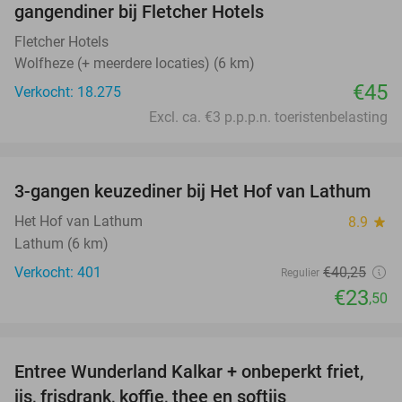
gangendiner bij Fletcher Hotels
Fletcher Hotels
Wolfheze (+ meerdere locaties) (6 km)
€45
Verkocht: 18.275
Excl. ca. €3 p.p.p.n. toeristenbelasting
favorite_border
3-gangen keuzediner bij Het Hof van Lathum
42%
Het Hof van Lathum
8.9
star
Lathum (6 km)
Verkocht: 401
€40
,25
Regulier
€23
,50
favorite_border
Entree Wunderland Kalkar + onbeperkt friet,
32%
ijs, frisdrank, koffie, thee en softijs