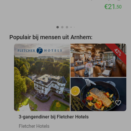
€21
,50
Populair bij mensen uit Arnhem:
42%
favorite_border
3-gangendiner bij Fletcher Hotels
Fletcher Hotels