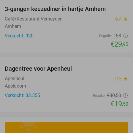
3-gangen keuzediner in hartje Arnhem
48%
Café/Restaurant Verheyden
9.4
star
Arnhem
Verkocht: 920
€58
Regulier
€29
,95
favorite_border
Dagentree voor Apenheul
36%
Apenheul
9.3
star
Apeldoorn
Verkocht: 33.555
€30
,50
Regulier
€19
,50