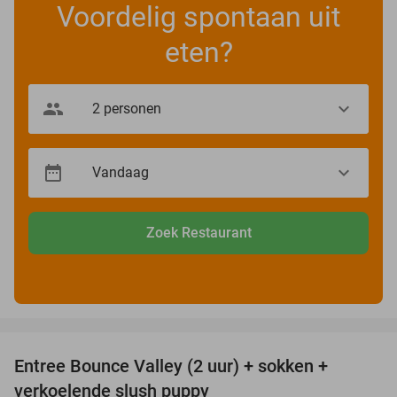
Voordelig spontaan uit
eten?
Zoek Restaurant
favorite_border
Entree Bounce Valley (2 uur) + sokken +
41%
verkoelende slush puppy