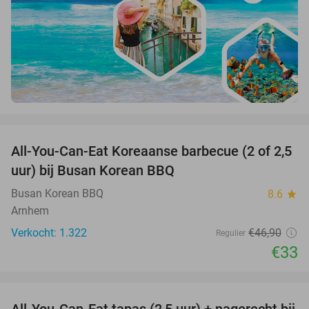
favorite_border
All-You-Can-Eat Koreaanse barbecue (2 of 2,5
30%
uur) bij Busan Korean BBQ
Busan Korean BBQ
8.6
star
Arnhem
Verkocht: 1.322
€46
,90
Regulier
€33
favorite_border
All-You-Can-Eat tapas (2,5 uur) + nagerecht bij