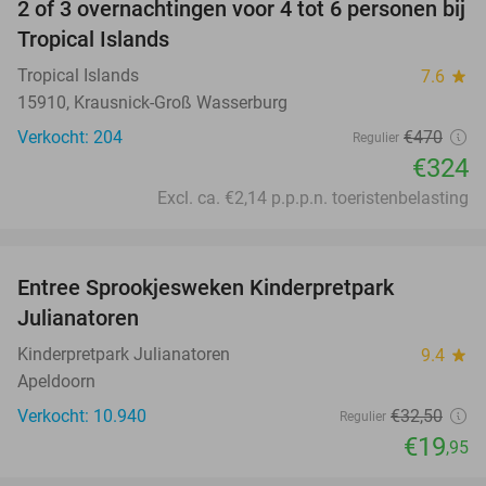
2 of 3 overnachtingen voor 4 tot 6 personen bij
31%
Tropical Islands
Tropical Islands
7.6
star
15910, Krausnick-Groß Wasserburg
Verkocht: 204
€470
Regulier
€324
Excl. ca. €2,14 p.p.p.n. toeristenbelasting
favorite_border
Entree Sprookjesweken Kinderpretpark
39%
Julianatoren
Kinderpretpark Julianatoren
9.4
star
Apeldoorn
Verkocht: 10.940
€32
,50
Regulier
€19
,95
favorite_border