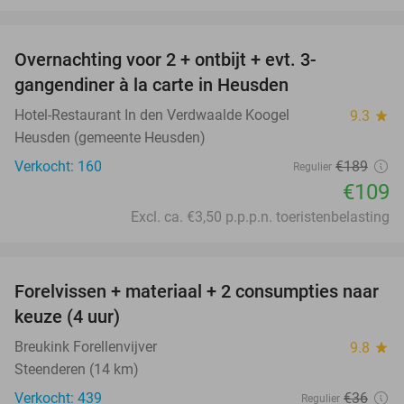
favorite_border
Overnachting voor 2 + ontbijt + evt. 3-
42%
gangendiner à la carte in Heusden
Hotel-Restaurant In den Verdwaalde Koogel
9.3
star
Heusden (gemeente Heusden)
Verkocht: 160
€189
Regulier
€109
Excl. ca. €3,50 p.p.p.n. toeristenbelasting
favorite_border
Forelvissen + materiaal + 2 consumpties naar
50%
keuze (4 uur)
Breukink Forellenvijver
9.8
star
Steenderen (14 km)
Verkocht: 439
€36
Regulier