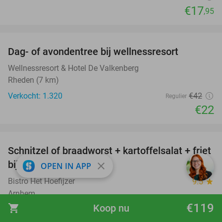
€17
,95
favorite_border
Dag- of avondentree bij wellnessresort
48%
Wellnessresort & Hotel De Valkenberg
Rheden (7 km)
Verkocht: 1.320
€42
Regulier
€22
favorite_border
Schnitzel of braadworst + kartoffelsalat + friet
51%
bij Bistro Het Hoefijzer
close
OPEN IN APP
Bistro Het Hoefijzer
9.5
star
Arnhem
€119
shopping_cart
Koop nu
Verkocht: 445
€29
,50
Regulier