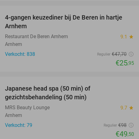
favorite_border
4-gangen keuzediner bij De Beren in hartje
46%
Arnhem
Restaurant De Beren Arnhem
9.1
star
Arnhem
Verkocht: 838
€47
,70
Regulier
€25
,95
favorite_border
Japanese head spa (50 min) of
49%
gezichtsbehandeling (50 min)
MRS Beauty Lounge
9.7
star
Arnhem
Verkocht: 79
€98
Regulier
€49
,50