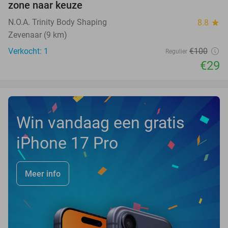
zone naar keuze
TODAY
N.O.A. Trinity Body Shaping
8.8
star
Zevenaar (9 km)
Verkocht: 1
€100
Regulier
€29
Win vandaag een gratis
iPhone 17 Pro
Meer info