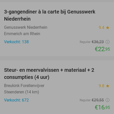
3-gangendiner à la carte bij Genusswerk
37%
Niederrhein
Genusswerk Niederrhein
9.4
star
Emmerich am Rhein
Verkocht: 138
€36
,23
Regulier
€22
,95
favorite_border
Steur- en meervalvissen + materiaal + 2
43%
consumpties (4 uur)
Breukink Forellenvijver
9.8
star
Steenderen (14 km)
Verkocht: 672
€29
,55
Regulier
€16
,95