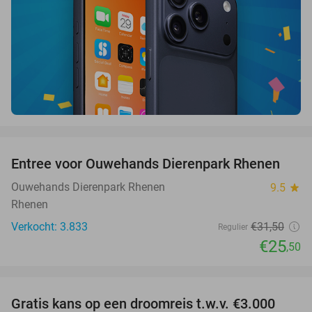
favorite_border
Entree voor Ouwehands Dierenpark Rhenen
19%
Ouwehands Dierenpark Rhenen
9.5
star
Rhenen
Verkocht: 3.833
€31
,50
Regulier
€25
,50
favorite_border
Gratis kans op een droomreis t.w.v. €3.000