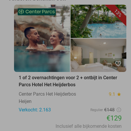
13%
favorite_border
1 of 2 overnachtingen voor 2 + ontbijt in Center
Parcs Hotel Het Heijderbos
Center Parcs Het Heijderbos
9.1
star
Heijen
Verkocht: 2.163
€148
Regulier
€129
Inclusief alle bijkomende kosten