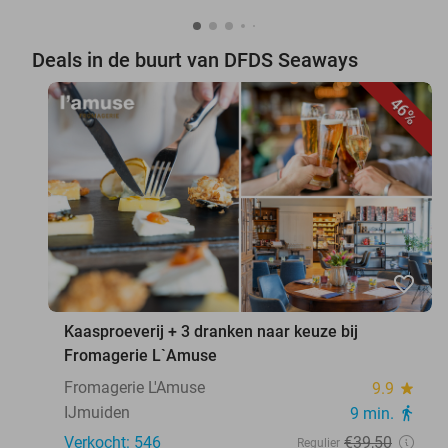
Deals in de buurt van DFDS Seaways
46%
favorite_border
Kaasproeverij + 3 dranken naar keuze bij
Fromagerie L`Amuse
Fromagerie L'Amuse
9.9
star
IJmuiden
9 min.
directions_walk
Verkocht: 546
€39
,50
Regulier