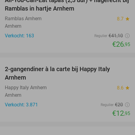
34%
Ramblas in hartje Arnhem
Ramblas Arnhem
8.7
star
Arnhem
Verkocht: 163
€41
,10
Regulier
€26
,95
favorite_border
2-gangendiner à la carte bij Happy Italy
35%
Arnhem
Happy Italy Arnhem
8.6
star
Arnhem
Verkocht: 3.871
€20
Regulier
€12
,95
favorite_border