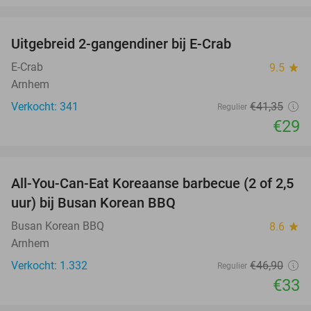
favorite_border
Uitgebreid 2-gangendiner bij E-Crab
30%
E-Crab
9.5
star
Arnhem
Verkocht: 341
€41
,35
Regulier
€29
favorite_border
All-You-Can-Eat Koreaanse barbecue (2 of 2,5
30%
uur) bij Busan Korean BBQ
Busan Korean BBQ
8.6
star
Arnhem
Verkocht: 1.332
€46
,90
Regulier
€33
favorite_border