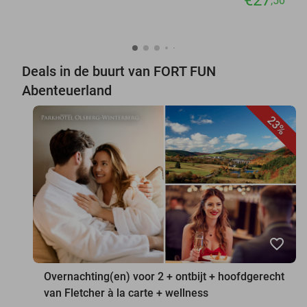
,50
Deals in de buurt van FORT FUN
Abenteuerland
23%
favorite_border
Overnachting(en) voor 2 + ontbijt + hoofdgerecht
van Fletcher à la carte + wellness