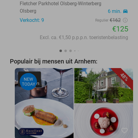
Fletcher Parkhotel Olsberg-Winterberg
Olsberg
6 min.
directions_car
Verkocht: 9
€162
Regulier
€125
Excl. ca. €1,50 p.p.p.n. toeristenbelasting
Populair bij mensen uit Arnhem:
48%
NEW
TODAY
favorite_border