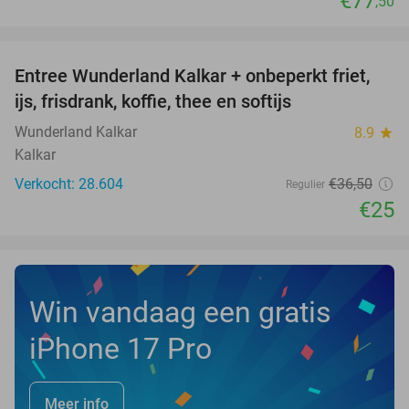
€77
,50
favorite_border
Entree Wunderland Kalkar + onbeperkt friet,
32%
ijs, frisdrank, koffie, thee en softijs
Wunderland Kalkar
8.9
star
Kalkar
Verkocht: 28.604
€36
,50
Regulier
€25
Win vandaag een gratis
iPhone 17 Pro
Meer info