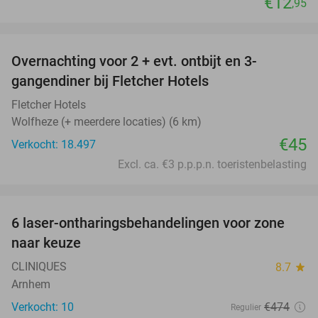
€12
,95
favorite_border
Overnachting voor 2 + evt. ontbijt en 3-
gangendiner bij Fletcher Hotels
Fletcher Hotels
Wolfheze (+ meerdere locaties) (6 km)
€45
Verkocht: 18.497
Excl. ca. €3 p.p.p.n. toeristenbelasting
favorite_border
6 laser-ontharingsbehandelingen voor zone
81%
naar keuze
CLINIQUES
8.7
star
Arnhem
Verkocht: 10
€474
Regulier