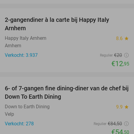
favorite_border
2-gangendiner à la carte bij Happy Italy
35%
Arnhem
Happy Italy Arnhem
8.6
star
Arnhem
Verkocht: 3.937
€20
Regulier
€12
,95
favorite_border
6- of 7-gangen fine dining-diner van de chef bij
36%
Down To Earth Dining
Down to Earth Dining
9.9
star
Velp
Verkocht: 278
€84
,50
Regulier
€54
,50