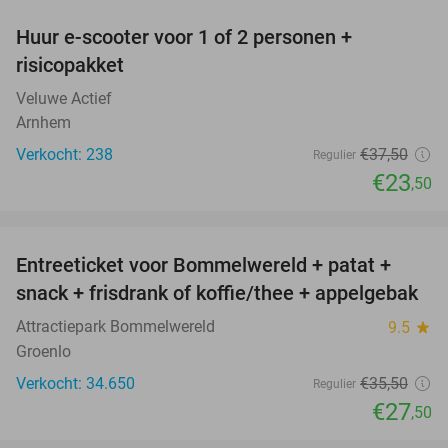
Huur e-scooter voor 1 of 2 personen +
37%
risicopakket
Veluwe Actief
Arnhem
Verkocht: 238
€37
,50
Regulier
€23
,50
favorite_border
Entreeticket voor Bommelwereld + patat +
23%
snack + frisdrank of koffie/thee + appelgebak
Attractiepark Bommelwereld
9.5
star
Groenlo
Verkocht: 34.650
€35
,50
Regulier
€27
,50
favorite_border