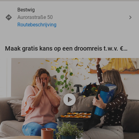
Bestwig
Aurorastraße 50
Routebeschrijving
Maak gratis kans op een droomreis t.w.v. €3.000!
play_circle