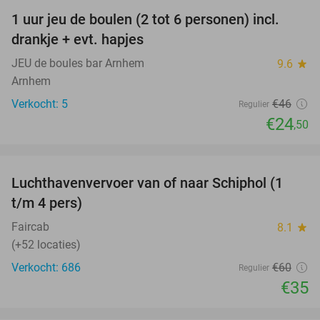
1 uur jeu de boulen (2 tot 6 personen) incl.
47%
drankje + evt. hapjes
JEU de boules bar Arnhem
9.6
star
Arnhem
Verkocht: 5
€46
Regulier
€24
,50
favorite_border
Luchthavenvervoer van of naar Schiphol (1
42%
t/m 4 pers)
Faircab
8.1
star
(+52 locaties)
Verkocht: 686
€60
Regulier
€35
favorite_border