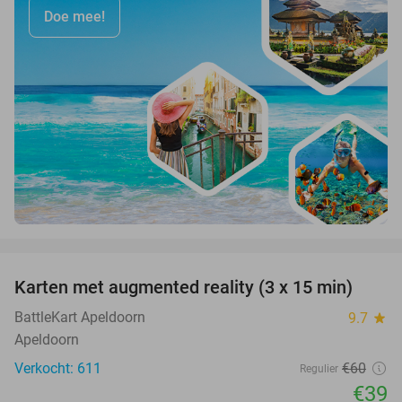
Doe mee!
favorite_border
Karten met augmented reality (3 x 15 min)
35%
BattleKart Apeldoorn
9.7
star
Apeldoorn
Verkocht: 611
€60
Regulier
€39