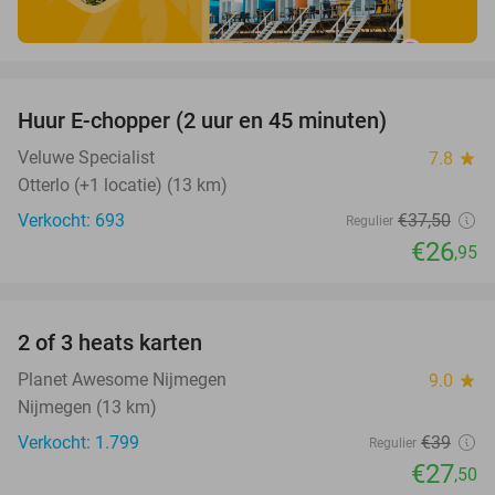
favorite_border
Huur E-chopper (2 uur en 45 minuten)
28%
Veluwe Specialist
7.8
star
Otterlo (+1 locatie) (13 km)
Verkocht: 693
€37
,50
Regulier
€26
,95
favorite_border
2 of 3 heats karten
29%
Planet Awesome Nijmegen
9.0
star
Nijmegen (13 km)
Verkocht: 1.799
€39
Regulier
€27
,50