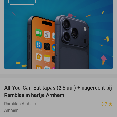
favorite_border
All-You-Can-Eat tapas (2,5 uur) + nagerecht bij
34%
Ramblas in hartje Arnhem
Ramblas Arnhem
8.7
star
Arnhem