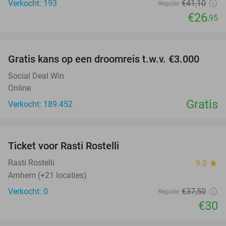
Verkocht: 193
€41
,10
Regulier
€26
,95
favorite_border
Gratis kans op een droomreis t.w.v. €3.000
Social Deal Win
Online
Gratis
Verkocht: 189.452
favorite_border
Ticket voor Rasti Rostelli
20%
NEW
TODAY
Rasti Rostelli
9.0
star
Arnhem (+21 locaties)
Verkocht: 0
€37
,50
Regulier
€30