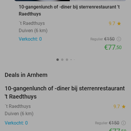
10-gangenlunch of -diner bij sterrenrestaurant 't
Raedthuys
´t Raedthuys
9.7
star
Duiven (6 km)
Verkocht: 0
€150
Regulier
€77
,50
favorite_border
Deals in Arnhem
10-gangenlunch of -diner bij sterrenrestaurant
48%
NEW
't Raedthuys
TODAY
´t Raedthuys
9.7
star
Duiven (6 km)
Verkocht: 0
€150
Regulier