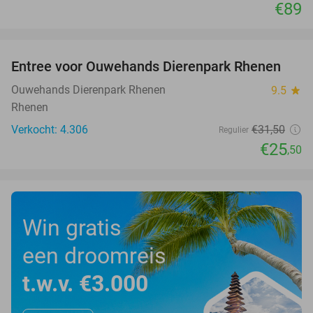
€89
favorite_border
Entree voor Ouwehands Dierenpark Rhenen
19%
Ouwehands Dierenpark Rhenen
9.5
star
Rhenen
Verkocht: 4.306
€31
,50
Regulier
€25
,50
Win gratis
een droomreis
t.w.v. €3.000