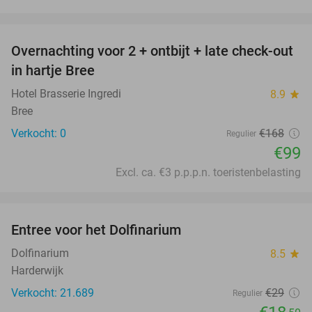
favorite_border
Overnachting voor 2 + ontbijt + late check-out
41%
NEW
in hartje Bree
TODAY
Hotel Brasserie Ingredi
8.9
star
Bree
Verkocht: 0
€168
Regulier
€99
Excl. ca. €3 p.p.p.n. toeristenbelasting
favorite_border
Entree voor het Dolfinarium
36%
Dolfinarium
8.5
star
Harderwijk
Verkocht: 21.689
€29
Regulier