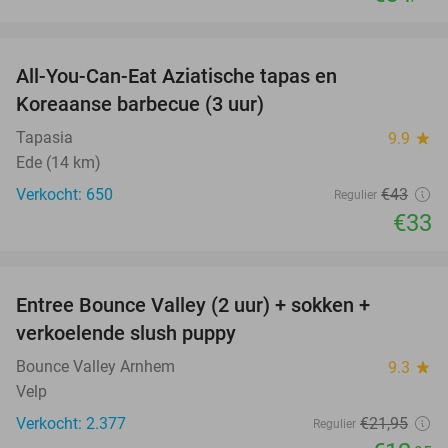
favorite_border
All-You-Can-Eat Aziatische tapas en
23%
Koreaanse barbecue (3 uur)
Tapasia
9.9
star
Ede (14 km)
Verkocht: 650
€43
Regulier
€33
favorite_border
Entree Bounce Valley (2 uur) + sokken +
41%
verkoelende slush puppy
Bounce Valley Arnhem
9.3
star
Velp
Verkocht: 2.377
€21
,95
Regulier