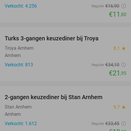
Verkocht: 4.256
€16
,90
Regulier
€11
,80
favorite_border
Turks 3-gangen keuzediner bij Troya
36%
Troya Arnhem
8.1
star
Arnhem
Verkocht: 813
€34
,10
Regulier
€21
,95
favorite_border
2-gangen keuzediner bij Stan Arnhem
42%
Stan Arnhem
9.7
star
Arnhem
Verkocht: 1.612
€33
,45
Regulier