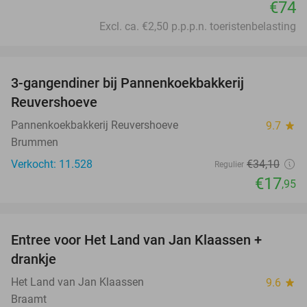
€74
Excl. ca. €2,50 p.p.p.n. toeristenbelasting
favorite_border
3-gangendiner bij Pannenkoekbakkerij
47%
Reuvershoeve
Pannenkoekbakkerij Reuvershoeve
9.7
star
Brummen
Verkocht: 11.528
€34
,10
Regulier
€17
,95
favorite_border
Entree voor Het Land van Jan Klaassen +
30%
drankje
Het Land van Jan Klaassen
9.6
star
Braamt