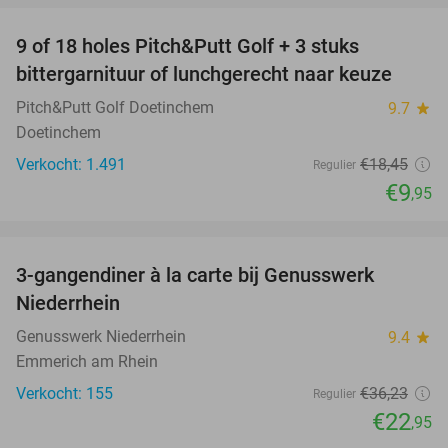
9 of 18 holes Pitch&Putt Golf + 3 stuks
46%
bittergarnituur of lunchgerecht naar keuze
Pitch&Putt Golf Doetinchem
9.7
star
Doetinchem
Verkocht: 1.491
€18
,45
Regulier
€9
,95
favorite_border
3-gangendiner à la carte bij Genusswerk
37%
Niederrhein
Genusswerk Niederrhein
9.4
star
Emmerich am Rhein
Verkocht: 155
€36
,23
Regulier
€22
,95