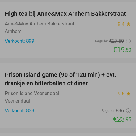
High tea bij Anne&Max Arnhem Bakkerstraat
29%
Anne&Max Arnhem Bakkerstraat
9.4
star
Arnhem
Verkocht: 899
€27
,50
Regulier
€19
,50
favorite_border
Prison Island-game (90 of 120 min) + evt.
33%
drankje en bitterballen of diner
Prison Island Veenendaal
9.5
star
Veenendaal
Verkocht: 833
€36
Regulier
€23
,95
favorite_border