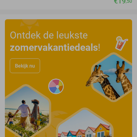
€19
,50
Ontdek de leukste
zomervakantiedeals
!
Bekijk nu