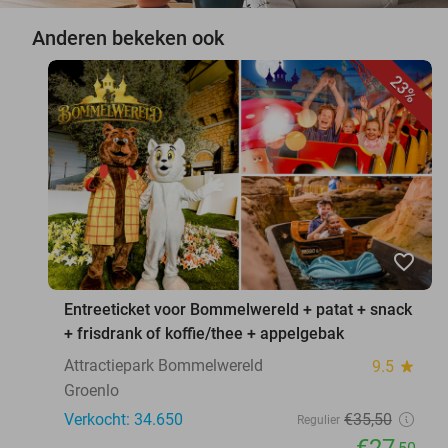
Anderen bekeken ook
23%
favorite_border
Entreeticket voor Bommelwereld + patat + snack
+ frisdrank of koffie/thee + appelgebak
Attractiepark Bommelwereld
9.5
star
Groenlo
Verkocht: 34.650
€35
,50
Regulier
€27