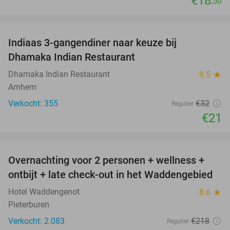
€18
,50
favorite_border
Indiaas 3-gangendiner naar keuze bij
34%
Dhamaka Indian Restaurant
Dhamaka Indian Restaurant
9.5
star
Arnhem
Verkocht: 355
€32
Regulier
€21
favorite_border
Overnachting voor 2 personen + wellness +
66%
ontbijt + late check-out in het Waddengebied
Hotel Waddengenot
8.6
star
Pieterburen
Verkocht: 2.083
€218
Regulier