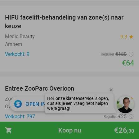
favorite_border
HIFU facelift-behandeling van zone(s) naar
64%
keuze
Medic Beauty
9.3
star
Arnhem
Verkocht: 9
€180
Regulier
€64
favorite_border
Entree ZooParc Overloon
34%
ZooParc Overloon
9.7
star
close
OPEN IN APP
Overloon
Verkocht: 797
€25
Regulier
€16
,50
€26
shopping_cart
Koop nu
,90
favorite_border