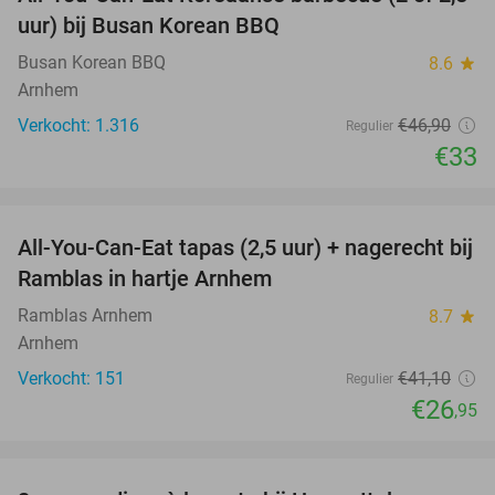
30%
uur) bij Busan Korean BBQ
Busan Korean BBQ
8.6
star
Arnhem
Verkocht: 1.316
€46
,90
Regulier
€33
favorite_border
All-You-Can-Eat tapas (2,5 uur) + nagerecht bij
34%
Ramblas in hartje Arnhem
Ramblas Arnhem
8.7
star
Arnhem
Verkocht: 151
€41
,10
Regulier
€26
,95
favorite_border