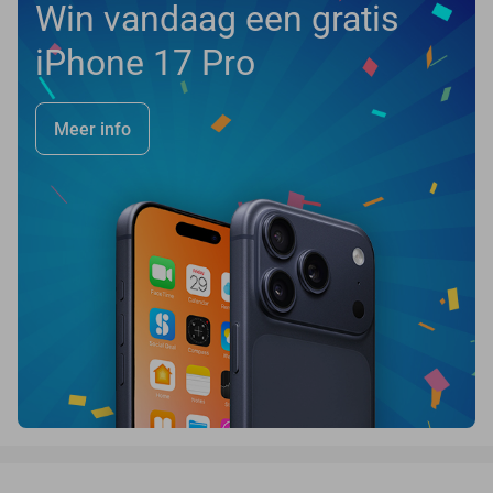
Win vandaag een gratis
iPhone 17 Pro
Meer info
favorite_border