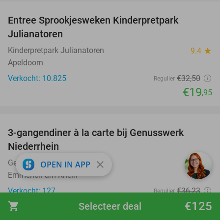
Entree Sprookjesweken Kinderpretpark
39%
Julianatoren
Kinderpretpark Julianatoren
9.4
star
Apeldoorn
Verkocht: 10.825
€32
,50
Regulier
€19
,95
favorite_border
3-gangendiner à la carte bij Genusswerk
37%
Niederrhein
Genusswerk Niederrhein
9.4
star
close
OPEN IN APP
Emmerich am Rhein
Verkocht: 127
€36
,23
Regulier
€22
€125
,95
shopping_cart
Selecteer deal