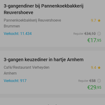
3-gangendiner bij Pannenkoekbakkerij
47%
Reuvershoeve
Pannenkoekbakkerij Reuvershoeve
9.7
star
Brummen
Verkocht: 11.434
€34
,10
Regulier
€17
,95
favorite_border
3-gangen keuzediner in hartje Arnhem
48%
Café/Restaurant Verheyden
9.4
star
Arnhem
Verkocht: 917
€58
Regulier
€29
,95
favorite_border