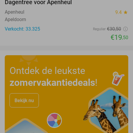
Dagentree voor Apenheul
36%
Apenheul
9.4
star
Apeldoorn
Verkocht: 33.325
€30
,50
Regulier
€19
,50
Ontdek de leukste
zomervakantiedeals
!
Bekijk nu