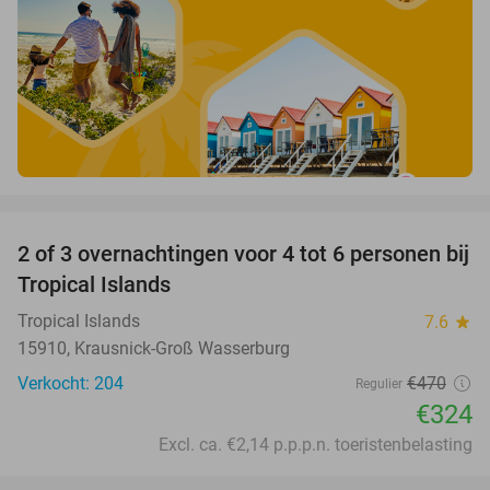
favorite_border
2 of 3 overnachtingen voor 4 tot 6 personen bij
31%
Tropical Islands
Tropical Islands
7.6
star
15910, Krausnick-Groß Wasserburg
Verkocht: 204
€470
Regulier
€324
Excl. ca. €2,14 p.p.p.n. toeristenbelasting
favorite_border