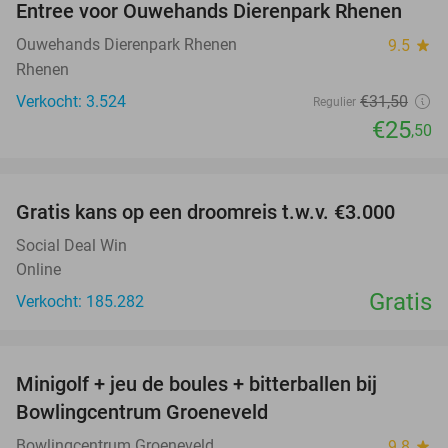
Entree voor Ouwehands Dierenpark Rhenen
19%
Ouwehands Dierenpark Rhenen
9.5
star
Rhenen
Verkocht: 3.524
€31
,50
Regulier
€25
,50
favorite_border
Gratis kans op een droomreis t.w.v. €3.000
Social Deal Win
Online
Gratis
Verkocht: 185.282
favorite_border
Minigolf + jeu de boules + bitterballen bij
52%
NEW
Bowlingcentrum Groeneveld
TODAY
Bowlingcentrum Groeneveld
9.8
star