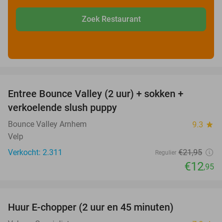
Zoek Restaurant
favorite_border
Entree Bounce Valley (2 uur) + sokken +
41%
verkoelende slush puppy
Bounce Valley Arnhem
9.3
star
Velp
Verkocht: 2.311
€21
,95
Regulier
€12
,95
favorite_border
Huur E-chopper (2 uur en 45 minuten)
28%