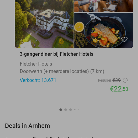
favorite_border
3-gangendiner bij Fletcher Hotels
Fletcher Hotels
Doorwerth (+ meerdere locaties) (7 km)
Verkocht: 13.671
€39
Regulier
€22
,50
favorite_border
Deals in Arnhem