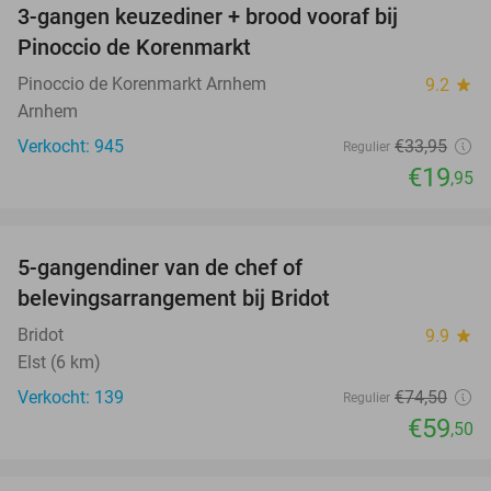
3-gangen keuzediner + brood vooraf bij
41%
Pinoccio de Korenmarkt
Pinoccio de Korenmarkt Arnhem
9.2
star
Arnhem
Verkocht: 945
€33
,95
Regulier
€19
,95
favorite_border
5-gangendiner van de chef of
20%
belevingsarrangement bij Bridot
Bridot
9.9
star
Elst (6 km)
Verkocht: 139
€74
,50
Regulier
€59
,50
favorite_border