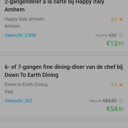
2-gangendiner à la carte bij Happy Italy
35%
Arnhem
Happy Italy Arnhem
8.6
star
Arnhem
Verkocht: 3.858
€20
Regulier
€12
,95
favorite_border
6- of 7-gangen fine dining-diner van de chef bij
36%
Down To Earth Dining
Down to Earth Dining
9.9
star
Velp
Verkocht: 262
€84
,50
Regulier
€54
,50
favorite_border