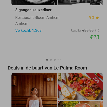
3-gangen keuzediner
Restaurant Bloem Arnhem
9.3
star
Arnhem
Verkocht: 1.369
€38
,80
Regulier
€23
Deals in de buurt van Le Palma Room
39%