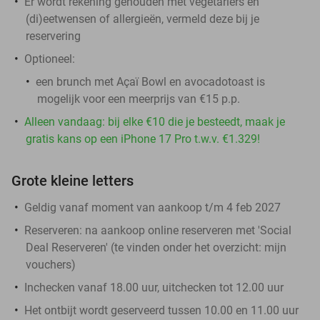
Er wordt rekening gehouden met vegetariërs en
(di)eetwensen of allergieën, vermeld deze bij je
reservering
Optioneel:
een brunch met Açaï Bowl en avocadotoast is
mogelijk voor een meerprijs van €15 p.p.
Alleen vandaag: bij elke €10 die je besteedt, maak je
gratis kans op een iPhone 17 Pro t.w.v. €1.329!
Grote kleine letters
Geldig vanaf moment van aankoop t/m 4 feb 2027
Reserveren:
na aankoop online reserveren met 'Social
Deal Reserveren' (te vinden onder het overzicht:
mijn
vouchers
)
Inchecken vanaf 18.00 uur, uitchecken tot 12.00 uur
Het ontbijt wordt geserveerd tussen 10.00 en 11.00 uur