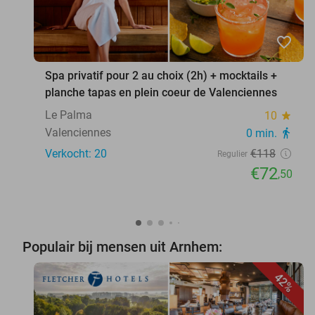
favorite_border
Spa privatif pour 2 au choix (2h) + mocktails +
planche tapas en plein coeur de Valenciennes
Le Palma
10
star
Valenciennes
0 min.
directions_walk
Verkocht: 20
€118
Regulier
€72
,50
Populair bij mensen uit Arnhem:
42%