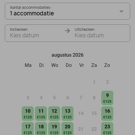
Aantal accommodaties:
1 accommodatie
Inchecken
Uitchecken
Kies datum
Kies datum
augustus 2026
Ma
Di
Wo
Do
Vr
Za
Zo
1
2
9
3
4
5
6
7
8
€125
10
11
12
13
16
14
15
€125
€125
€125
€125
€125
17
18
19
20
23
21
22
€125
€125
€125
€125
€125