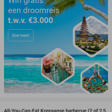
Win gratis
een droomreis
t.w.v. €3.000
Doe mee!
favorite_border
All-You-Can-Eat Koreaanse barbecue (2 of 2,5