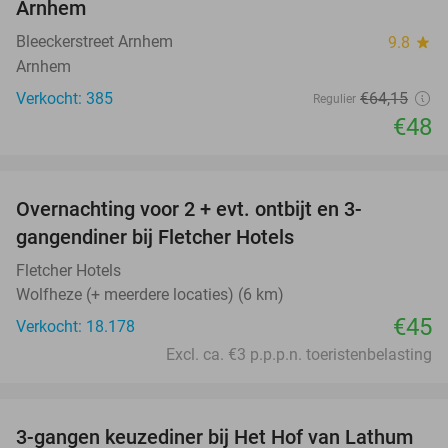
Arnhem
Bleeckerstreet Arnhem
9.8
star
Arnhem
Verkocht: 385
€64
,15
Regulier
€48
favorite_border
Overnachting voor 2 + evt. ontbijt en 3-
gangendiner bij Fletcher Hotels
Fletcher Hotels
Wolfheze (+ meerdere locaties) (6 km)
€45
Verkocht: 18.178
Excl. ca. €3 p.p.p.n. toeristenbelasting
favorite_border
3-gangen keuzediner bij Het Hof van Lathum
42%