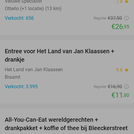
Veluwe Specialist
7.8
star
Otterlo (+1 locatie) (13 km)
Verkocht: 656
€37
,50
Regulier
€26
,95
favorite_border
Entree voor Het Land van Jan Klaassen +
30%
drankje
Het Land van Jan Klaassen
9.6
star
Braamt
Verkocht: 3.995
€16
,90
Regulier
€11
,80
favorite_border
All-You-Can-Eat wereldgerechten +
25%
drankpakket + koffie of thee bij Bleeckerstreet