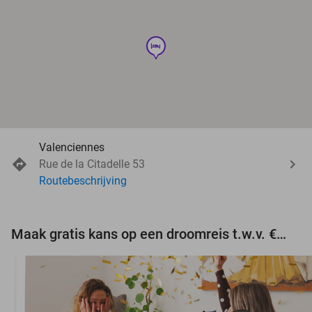
hotel
Valenciennes
Rue de la Citadelle 53
Routebeschrijving
Maak gratis kans op een droomreis t.w.v. €3.000!