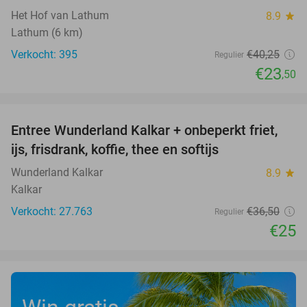
Het Hof van Lathum
8.9
star
Lathum (6 km)
Verkocht: 395
€40
,25
Regulier
€23
,50
favorite_border
Entree Wunderland Kalkar + onbeperkt friet,
32%
ijs, frisdrank, koffie, thee en softijs
Wunderland Kalkar
8.9
star
Kalkar
Verkocht: 27.763
€36
,50
Regulier
€25