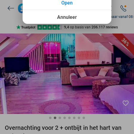
Open
Annuleer
Bereikbaar vanaf 08
Ontdek 15.000+ deals
7 dagen per week beschikbaar
36%
10+ miljoen leden
9,4
op basis van
206.117 reviews
Ontdek 15.000+ deals
7 dagen per week beschikbaar
10+ miljoen leden
favorite_border
Overnachting voor 2 + ontbijt in het hart van