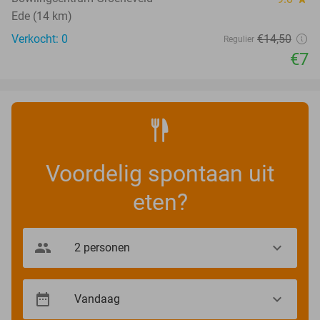
Ede (14 km)
Verkocht: 0
€14
,50
Regulier
€7
Voordelig spontaan uit
eten?