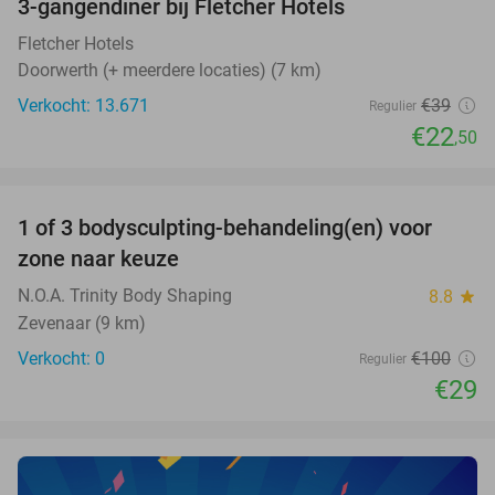
3-gangendiner bij Fletcher Hotels
42%
Fletcher Hotels
Doorwerth (+ meerdere locaties) (7 km)
Verkocht: 13.671
€39
Regulier
€22
,50
favorite_border
1 of 3 bodysculpting-behandeling(en) voor
71%
NEW
zone naar keuze
TODAY
N.O.A. Trinity Body Shaping
8.8
star
Zevenaar (9 km)
Verkocht: 0
€100
Regulier
€29