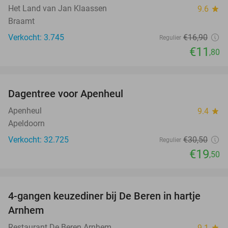
Het Land van Jan Klaassen
9.6
star
Braamt
Verkocht: 3.745
€16
,90
Regulier
€11
,80
favorite_border
Dagentree voor Apenheul
36%
Apenheul
9.4
star
Apeldoorn
Verkocht: 32.725
€30
,50
Regulier
€19
,50
favorite_border
4-gangen keuzediner bij De Beren in hartje
46%
Arnhem
Restaurant De Beren Arnhem
9.1
star