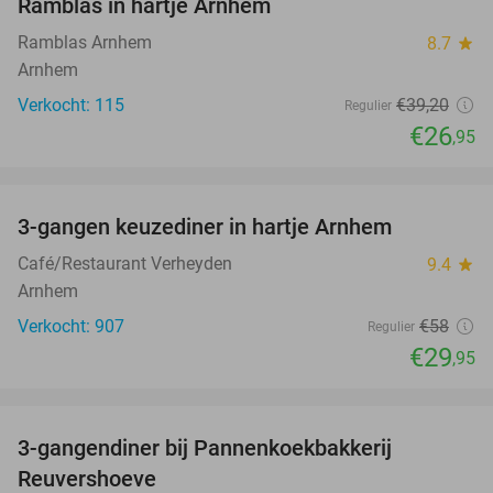
Ramblas in hartje Arnhem
Ramblas Arnhem
8.7
star
Arnhem
Verkocht: 115
€39
,20
Regulier
€26
,95
favorite_border
3-gangen keuzediner in hartje Arnhem
48%
Café/Restaurant Verheyden
9.4
star
Arnhem
Verkocht: 907
€58
Regulier
€29
,95
favorite_border
3-gangendiner bij Pannenkoekbakkerij
47%
Reuvershoeve