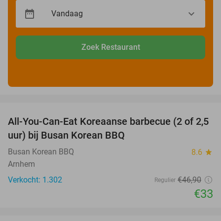
Zoek Restaurant
favorite_border
All-You-Can-Eat Koreaanse barbecue (2 of 2,5
30%
uur) bij Busan Korean BBQ
Busan Korean BBQ
8.6
star
Arnhem
Verkocht: 1.302
€46
,90
Regulier
€33
favorite_border