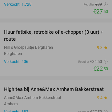
Verkocht: 1.728
€39
Regulier
€27
,50
favorite_border
Huur fatbike, retrobike of e-chopper (3 uur) +
35%
route
Hill´s Groepsuitje Bergharen
9.8
star
Bergharen
Verkocht: 406
€34
,50
Regulier
€22
,50
favorite_border
High tea bij Anne&Max Arnhem Bakkerstraat
29%
Anne&Max Arnhem Bakkerstraat
9.4
star
Arnhem
Verkocht: 882
€27
,50