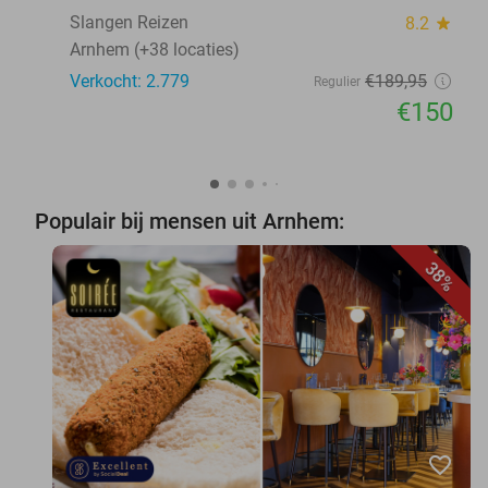
Slangen Reizen
8.2
star
Arnhem (+38 locaties)
Verkocht: 2.779
€189
,95
Regulier
€150
Populair bij mensen uit Arnhem:
38%
favorite_border