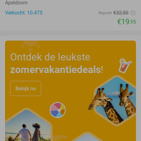
Apeldoorn
Verkocht: 10.475
€32
,50
Regulier
€19
,95
Ontdek de leukste
zomervakantiedeals
!
Bekijk nu