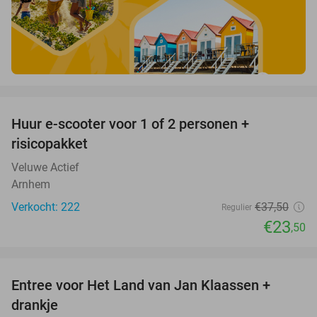
favorite_border
Huur e-scooter voor 1 of 2 personen +
37%
risicopakket
Veluwe Actief
Arnhem
Verkocht: 222
€37
,50
Regulier
€23
,50
favorite_border
Entree voor Het Land van Jan Klaassen +
30%
drankje