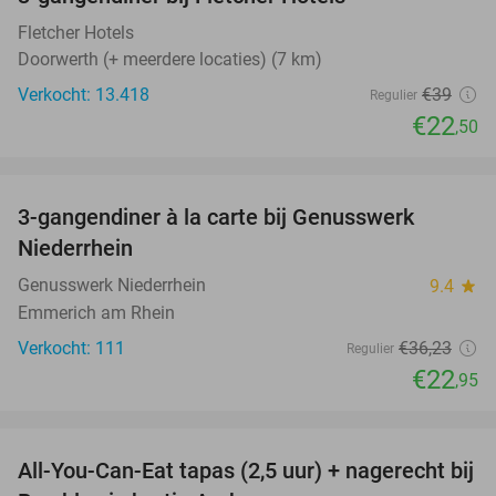
42%
Fletcher Hotels
Doorwerth (+ meerdere locaties) (7 km)
Verkocht: 13.418
€39
Regulier
€22
,50
favorite_border
3-gangendiner à la carte bij Genusswerk
37%
Niederrhein
Genusswerk Niederrhein
9.4
star
Emmerich am Rhein
Verkocht: 111
€36
,23
Regulier
€22
,95
favorite_border
All-You-Can-Eat tapas (2,5 uur) + nagerecht bij
31%