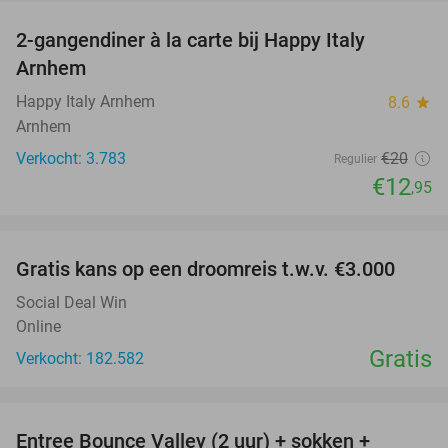
2-gangendiner à la carte bij Happy Italy
35%
Arnhem
Happy Italy Arnhem
8.6
star
Arnhem
Verkocht: 3.783
€20
Regulier
€12
,95
favorite_border
Gratis kans op een droomreis t.w.v. €3.000
Social Deal Win
Online
Gratis
Verkocht: 182.582
favorite_border
Entree Bounce Valley (2 uur) + sokken +