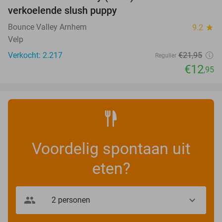
41%
verkoelende slush puppy
Bounce Valley Arnhem
9.2
star
Velp
Verkocht: 2.217
€21
,95
Regulier
€12
,95
Voordelig spontaan uit
eten?