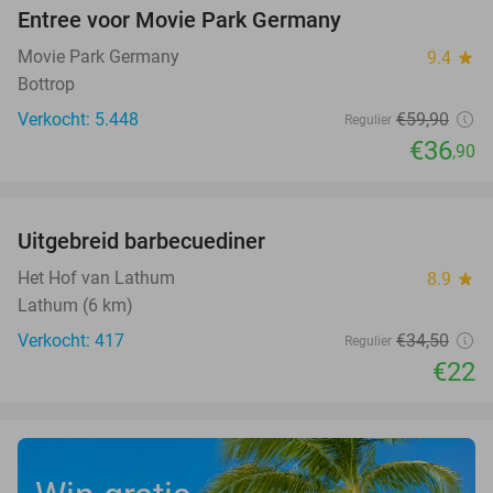
Entree voor Movie Park Germany
38%
Movie Park Germany
9.4
star
Bottrop
Verkocht: 5.448
€59
,90
Regulier
€36
,90
favorite_border
Uitgebreid barbecuediner
36%
Het Hof van Lathum
8.9
star
Lathum (6 km)
Verkocht: 417
€34
,50
Regulier
€22