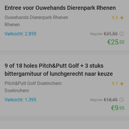
Entree voor Ouwehands Dierenpark Rhenen
19%
Ouwehands Dierenpark Rhenen
9.5
star
Rhenen
Verkocht: 2.859
€31
,50
Regulier
€25
,50
favorite_border
9 of 18 holes Pitch&Putt Golf + 3 stuks
46%
bittergarnituur of lunchgerecht naar keuze
Pitch&Putt Golf Doetinchem
9.7
star
Doetinchem
Verkocht: 1.395
€18
,45
Regulier
€9
,95
favorite_border