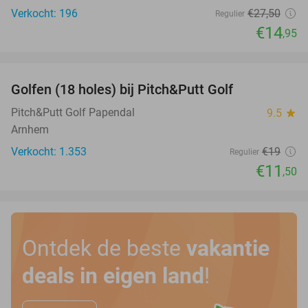
Verkocht: 196
€27
,50
Regulier
€14
,95
favorite_border
Golfen (18 holes) bij Pitch&Putt Golf
39%
Pitch&Putt Golf Papendal
9.5
star
Arnhem
Verkocht: 1.353
€19
Regulier
€11
,50
Ontdek de beste
vakantie
deals in eigen land
!