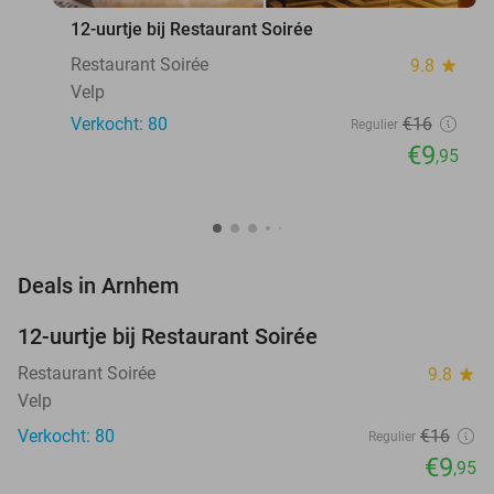
12-uurtje bij Restaurant Soirée
Restaurant Soirée
9.8
star
Velp
Verkocht: 80
€16
Regulier
€9
,95
favorite_border
Deals in Arnhem
12-uurtje bij Restaurant Soirée
38%
Restaurant Soirée
9.8
star
Velp
Verkocht: 80
€16
Regulier
€9
,95