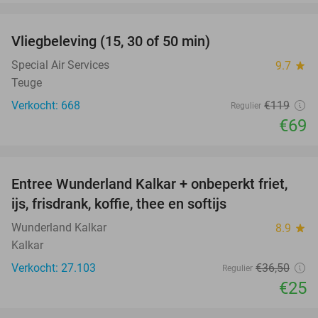
favorite_border
Vliegbeleving (15, 30 of 50 min)
42%
Special Air Services
9.7
star
Teuge
Verkocht: 668
€119
Regulier
€69
favorite_border
Entree Wunderland Kalkar + onbeperkt friet,
32%
ijs, frisdrank, koffie, thee en softijs
Wunderland Kalkar
8.9
star
Kalkar
Verkocht: 27.103
€36
,50
Regulier
€25
favorite_border