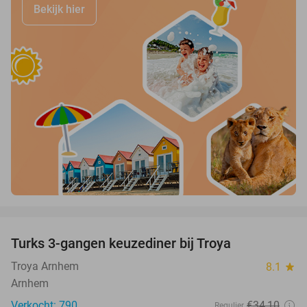
Bekijk hier
favorite_border
Turks 3-gangen keuzediner bij Troya
36%
Troya Arnhem
8.1
star
Arnhem
Verkocht: 790
€34
,10
Regulier