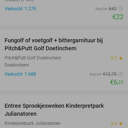
Verkocht: 1.278
€42
Regulier
€22
favorite_border
Fungolf of voetgolf + bittergarnituur bij
51%
Pitch&Putt Golf Doetinchem
Pitch&Putt Golf Doetinchem
9.7
star
Doetinchem
Verkocht: 1.688
€12
,75
Regulier
€6
,25
favorite_border
Entree Sprookjesweken Kinderpretpark
39%
Julianatoren
Kinderpretpark Julianatoren
9.4
star