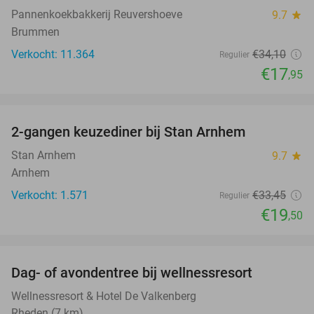
Pannenkoekbakkerij Reuvershoeve
9.7
star
Brummen
Verkocht: 11.364
€34
,10
Regulier
€17
,95
favorite_border
2-gangen keuzediner bij Stan Arnhem
42%
Stan Arnhem
9.7
star
Arnhem
Verkocht: 1.571
€33
,45
Regulier
€19
,50
favorite_border
Dag- of avondentree bij wellnessresort
48%
Wellnessresort & Hotel De Valkenberg
Rheden (7 km)