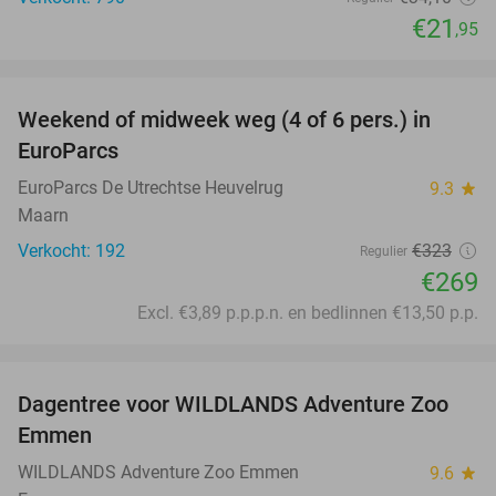
€21
,95
favorite_border
Weekend of midweek weg (4 of 6 pers.) in
17%
EuroParcs
EuroParcs De Utrechtse Heuvelrug
9.3
star
Maarn
Verkocht: 192
€323
Regulier
€269
Excl. €3,89 p.p.p.n. en bedlinnen €13,50 p.p.
favorite_border
Dagentree voor WILDLANDS Adventure Zoo
24%
Emmen
WILDLANDS Adventure Zoo Emmen
9.6
star