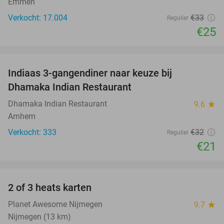
Emmen
Verkocht: 17.004
€33
Regulier
€25
favorite_border
Indiaas 3-gangendiner naar keuze bij
34%
Dhamaka Indian Restaurant
Dhamaka Indian Restaurant
9.6
star
Arnhem
Verkocht: 333
€32
Regulier
€21
favorite_border
2 of 3 heats karten
29%
Planet Awesome Nijmegen
9.7
star
Nijmegen (13 km)