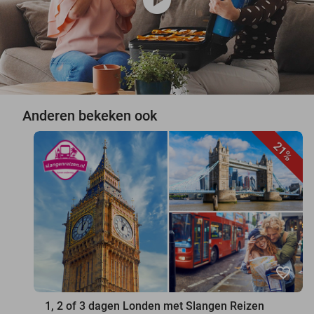
play_circle
Anderen bekeken ook
21%
favorite_border
1, 2 of 3 dagen Londen met Slangen Reizen