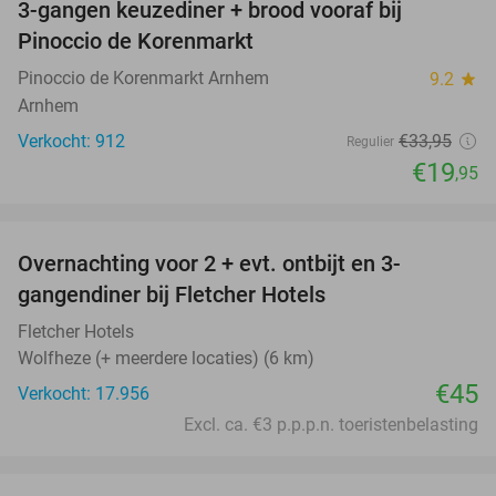
3-gangen keuzediner + brood vooraf bij
41%
Pinoccio de Korenmarkt
Pinoccio de Korenmarkt Arnhem
9.2
star
Arnhem
Verkocht: 912
€33
,95
Regulier
€19
,95
favorite_border
Overnachting voor 2 + evt. ontbijt en 3-
gangendiner bij Fletcher Hotels
Fletcher Hotels
Wolfheze (+ meerdere locaties) (6 km)
€45
Verkocht: 17.956
Excl. ca. €3 p.p.p.n. toeristenbelasting
favorite_border