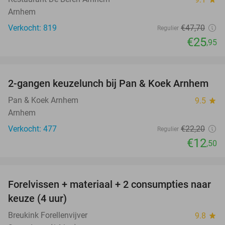
Arnhem
Verkocht: 819
€47
,70
Regulier
€25
,95
favorite_border
2-gangen keuzelunch bij Pan & Koek Arnhem
44%
Pan & Koek Arnhem
9.5
star
Arnhem
Verkocht: 477
€22
,20
Regulier
€12
,50
favorite_border
Forelvissen + materiaal + 2 consumpties naar
50%
keuze (4 uur)
Breukink Forellenvijver
9.8
star