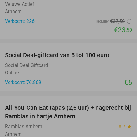
Veluwe Actief
Arnhem
Verkocht: 226
€37
,50
Regulier
€23
,50
favorite_border
Social Deal-giftcard van 5 tot 100 euro
Social Deal Giftcard
Online
€5
Verkocht: 76.869
favorite_border
All-You-Can-Eat tapas (2,5 uur) + nagerecht bij
34%
Ramblas in hartje Arnhem
Ramblas Arnhem
8.7
star
Arnhem