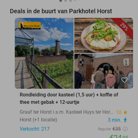
Deals in de buurt van Parkhotel Horst
29%
favorite_border
Rondleiding door kasteel (1,5 uur) + koffie of
thee met gebak + 12-uurtje
Graaf ter Horst i.s.m. Kasteel Huys ter Horst
10
star
Horst (+1 locatie)
3 min.
directions_walk
Verkocht: 217
€35
Regulier
€24
,95