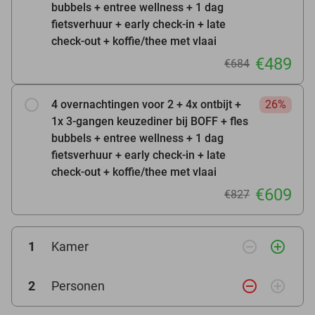
bubbels + entree wellness + 1 dag
fietsverhuur + early check-in + late
check-out + koffie/thee met vlaai
€489
€684
4 overnachtingen voor 2 + 4x ontbijt +
26%
1x 3-gangen keuzediner bij BOFF + fles
bubbels + entree wellness + 1 dag
fietsverhuur + early check-in + late
check-out + koffie/thee met vlaai
€609
€827
remove_circle_outline
add_circle_outline
1
Kamer
remove_circle_outline
add_circle_outline
2
Personen