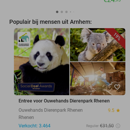
Populair bij mensen uit Arnhem:
19%
favorite_border
Entree voor Ouwehands Dierenpark Rhenen
Ouwehands Dierenpark Rhenen
9.5
star
Rhenen
Verkocht: 3.464
€31
,50
Regulier