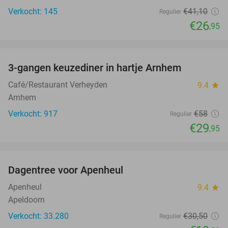
Verkocht: 145
€41
,10
Regulier
€26
,95
favorite_border
3-gangen keuzediner in hartje Arnhem
48%
Café/Restaurant Verheyden
9.4
star
Arnhem
Verkocht: 917
€58
Regulier
€29
,95
favorite_border
Dagentree voor Apenheul
36%
Apenheul
9.4
star
Apeldoorn
Verkocht: 33.280
€30
,50
Regulier