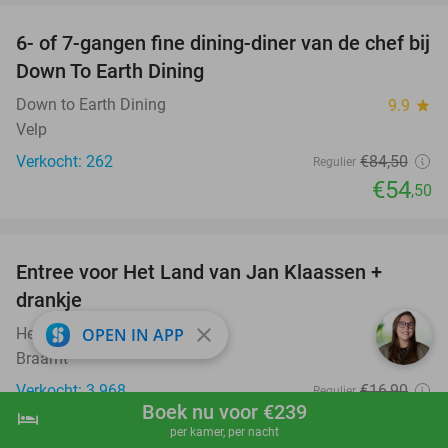
6- of 7-gangen fine dining-diner van de chef bij
36%
Down To Earth Dining
Down to Earth Dining
9.9
star
Velp
Verkocht: 262
€84
,50
Regulier
€54
,50
favorite_border
Entree voor Het Land van Jan Klaassen +
30%
drankje
close
Het Land van Jan Klaassen
OPEN IN APP
9.6
star
Braamt
Verkocht: 3.968
€16
,90
Regulier
Boek nu voor €239
€11
hotel
shopping_cart
Boek nu
navigate_next
,80
per kamer, per nacht