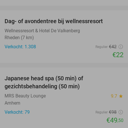
favorite_border
Dag- of avondentree bij wellnessresort
48%
Wellnessresort & Hotel De Valkenberg
Rheden (7 km)
Verkocht: 1.308
€42
Regulier
€22
favorite_border
Japanese head spa (50 min) of
49%
gezichtsbehandeling (50 min)
MRS Beauty Lounge
9.7
star
Arnhem
Verkocht: 79
€98
Regulier
€49
,50