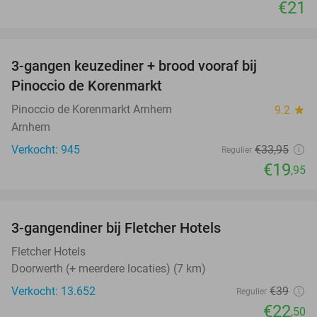
€21
favorite_border
3-gangen keuzediner + brood vooraf bij
41%
Pinoccio de Korenmarkt
Pinoccio de Korenmarkt Arnhem
9.2
star
Arnhem
Verkocht: 945
€33
,95
Regulier
€19
,95
favorite_border
3-gangendiner bij Fletcher Hotels
42%
Fletcher Hotels
Doorwerth (+ meerdere locaties) (7 km)
Verkocht: 13.652
€39
Regulier
€22
,50