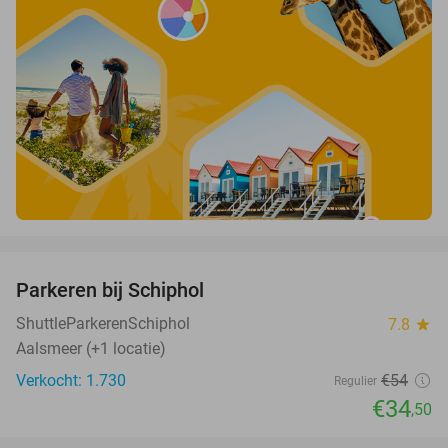
favorite_border
Parkeren bij Schiphol
36%
ShuttleParkerenSchiphol
7.8
star
Aalsmeer (+1 locatie)
Verkocht: 1.730
€54
Regulier
€34
,50
favorite_border