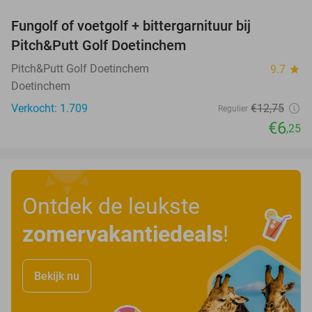
Fungolf of voetgolf + bittergarnituur bij
51%
Pitch&Putt Golf Doetinchem
Pitch&Putt Golf Doetinchem
9.7
star
Doetinchem
Verkocht: 1.709
€12
,75
Regulier
€6
,25
Ontdek de leukste
zomervakantiedeals
!
Bekijk nu