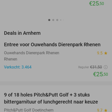
€25
,50
favorite_border
Deals in Arnhem
Entree voor Ouwehands Dierenpark Rhenen
19%
Ouwehands Dierenpark Rhenen
9.5
star
Rhenen
Verkocht: 3.464
€31
,50
Regulier
€25
,50
favorite_border
9 of 18 holes Pitch&Putt Golf + 3 stuks
46%
bittergarnituur of lunchgerecht naar keuze
Pitch&Putt Golf Doetinchem
9.7
star