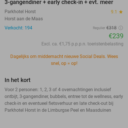
3-gangendiner + early check-in + evt. meer
Parkhotel Horst
9.1
star
Horst aan de Maas
Verkocht: 194
€318
Regulier
€239
Excl. ca. €1,75 p.p.p.n. toeristenbelasting
Dagelijks om middernacht nieuwe Social Deals. Wees
snel, op = op!
In het kort
Voor 2 personen: 1, 2, 3 of 4 overnachtingen inclusief
ontbijt, 3-gangendiner, bubbels, entree tot de wellness, early
check-in en eventueel fietsverhuur en late check-out bij
Parkhotel Horst in de Limburgse Peel en Maasduinen