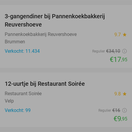
favorite_border
3-gangendiner bij Pannenkoekbakkerij
47%
Reuvershoeve
Pannenkoekbakkerij Reuvershoeve
9.7
star
Brummen
Verkocht: 11.434
€34
,10
Regulier
€17
,95
favorite_border
12-uurtje bij Restaurant Soirée
38%
Restaurant Soirée
9.8
star
Velp
Verkocht: 99
€16
Regulier
€9
,95
favorite_border