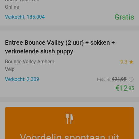
Online
Gratis
Verkocht: 185.004
favorite_border
Entree Bounce Valley (2 uur) + sokken +
41%
verkoelende slush puppy
Bounce Valley Arnhem
9.3
star
Velp
Verkocht: 2.309
€21
,95
Regulier
€12
,95
Voordelig spontaan uit