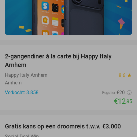
favorite_border
2-gangendiner à la carte bij Happy Italy
35%
Arnhem
Happy Italy Arnhem
8.6
star
Arnhem
Verkocht: 3.858
€20
Regulier
€12
,95
favorite_border
Gratis kans op een droomreis t.w.v. €3.000
Social Deal Win