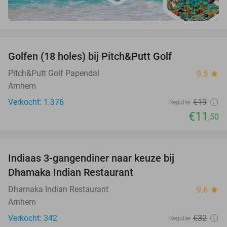
favorite_border
Golfen (18 holes) bij Pitch&Putt Golf
39%
Pitch&Putt Golf Papendal
9.5
star
Arnhem
Verkocht: 1.376
€19
Regulier
€11
,50
favorite_border
Indiaas 3-gangendiner naar keuze bij
34%
Dhamaka Indian Restaurant
Dhamaka Indian Restaurant
9.6
star
Arnhem
Verkocht: 342
€32
Regulier