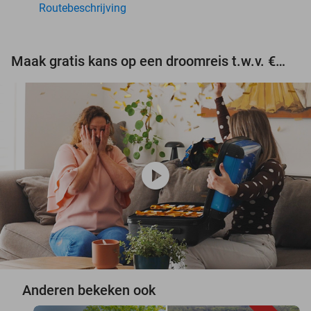
Routebeschrijving
Maak gratis kans op een droomreis t.w.v. €3.000!
play_circle
Anderen bekeken ook