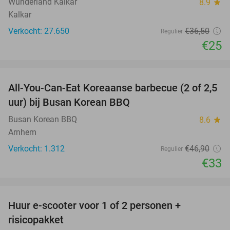
Wunderland Kalkar
8.9
star
Kalkar
Verkocht: 27.650
€36
,50
Regulier
€25
favorite_border
All-You-Can-Eat Koreaanse barbecue (2 of 2,5
30%
uur) bij Busan Korean BBQ
Busan Korean BBQ
8.6
star
Arnhem
Verkocht: 1.312
€46
,90
Regulier
€33
favorite_border
Huur e-scooter voor 1 of 2 personen +
37%
risicopakket