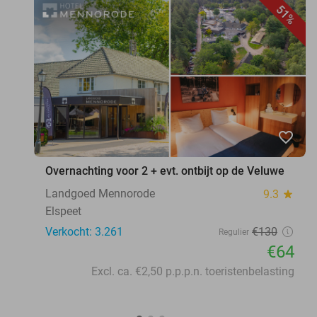
51%
favorite_border
Overnachting voor 2 + evt. ontbijt op de Veluwe
Landgoed Mennorode
9.3
star
Elspeet
Verkocht: 3.261
€130
Regulier
€64
Excl. ca. €2,50 p.p.p.n. toeristenbelasting