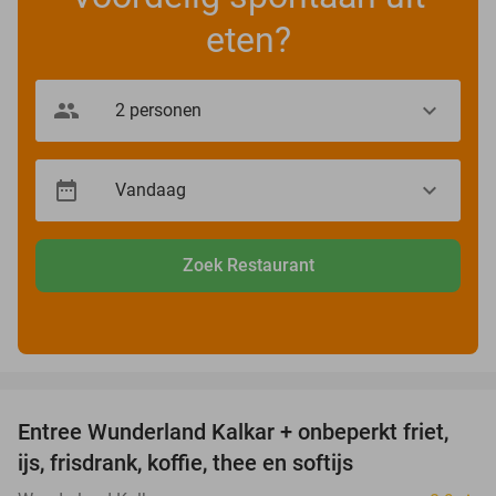
eten?
Zoek Restaurant
favorite_border
Entree Wunderland Kalkar + onbeperkt friet,
32%
ijs, frisdrank, koffie, thee en softijs