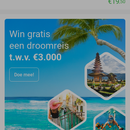
€19
,50
Win gratis
een droomreis
t.w.v. €3.000
Doe mee!