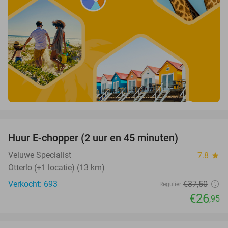
favorite_border
Huur E-chopper (2 uur en 45 minuten)
28%
Veluwe Specialist
7.8
star
Otterlo (+1 locatie) (13 km)
Verkocht: 693
€37
,50
Regulier
€26
,95
favorite_border