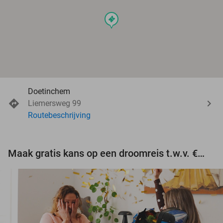
events
Doetinchem
Liemersweg 99
Routebeschrijving
Maak gratis kans op een droomreis t.w.v. €3.000!