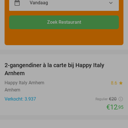
Zoek Restaurant
favorite_border
2-gangendiner à la carte bij Happy Italy
35%
Arnhem
Happy Italy Arnhem
8.6
star
Arnhem
Verkocht: 3.937
€20
Regulier
€12
,95
favorite_border