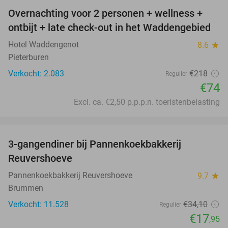
Overnachting voor 2 personen + wellness +
66%
ontbijt + late check-out in het Waddengebied
Hotel Waddengenot
8.6
star
Pieterburen
Verkocht: 2.083
€218
Regulier
€74
Excl. ca. €2,50 p.p.p.n. toeristenbelasting
favorite_border
3-gangendiner bij Pannenkoekbakkerij
47%
Reuvershoeve
Pannenkoekbakkerij Reuvershoeve
9.7
star
Brummen
Verkocht: 11.528
€34
,10
Regulier
€17
,95