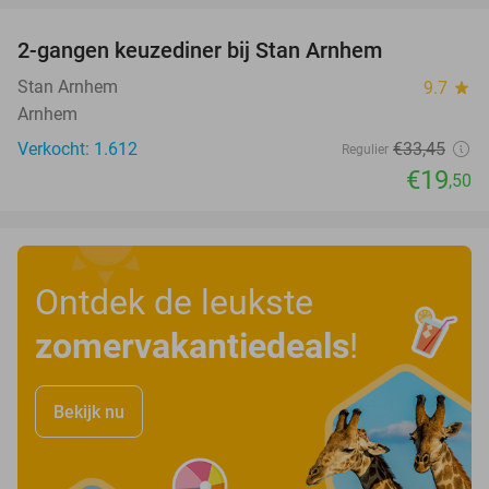
2-gangen keuzediner bij Stan Arnhem
42%
Stan Arnhem
9.7
star
Arnhem
Verkocht: 1.612
€33
,45
Regulier
€19
,50
Ontdek de leukste
zomervakantiedeals
!
Bekijk nu