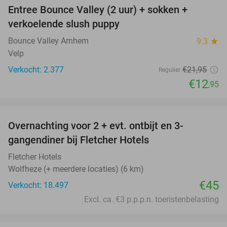
Entree Bounce Valley (2 uur) + sokken +
41%
verkoelende slush puppy
Bounce Valley Arnhem
9.3
star
Velp
Verkocht: 2.377
€21
,95
Regulier
€12
,95
favorite_border
Overnachting voor 2 + evt. ontbijt en 3-
gangendiner bij Fletcher Hotels
Fletcher Hotels
Wolfheze (+ meerdere locaties) (6 km)
€45
Verkocht: 18.497
Excl. ca. €3 p.p.p.n. toeristenbelasting
favorite_border