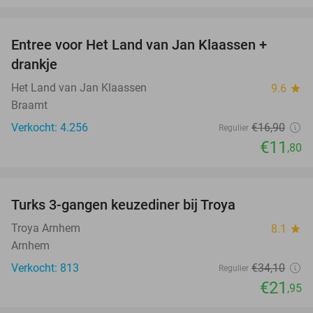
favorite_border
Entree voor Het Land van Jan Klaassen +
30%
drankje
Het Land van Jan Klaassen
9.6
star
Braamt
Verkocht: 4.256
€16
,90
Regulier
€11
,80
favorite_border
Turks 3-gangen keuzediner bij Troya
36%
Troya Arnhem
8.1
star
Arnhem
Verkocht: 813
€34
,10
Regulier
€21
,95
favorite_border