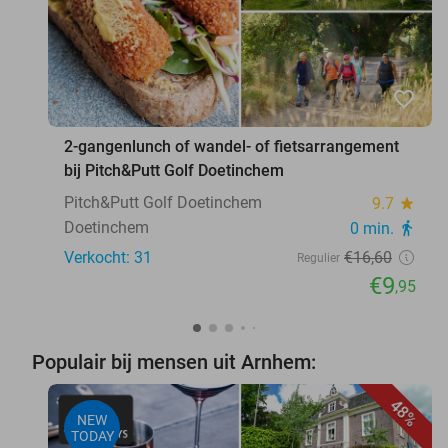
favorite_border
2-gangenlunch of wandel- of fietsarrangement
bij Pitch&Putt Golf Doetinchem
Pitch&Putt Golf Doetinchem
9.7
star
Doetinchem
0 min.
directions_walk
Verkocht: 31
€16
,60
Regulier
€9
,95
Populair bij mensen uit Arnhem:
48%
NEW
TODAY