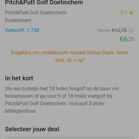
Pitch&Putt Golf Doetinchem
Pitch&Putt Golf Doetinchem
9.7
star
Doetinchem
Verkocht: 1.738
€12
,75
Regulier
€6
,25
Dagelijks om middernacht nieuwe Social Deals. Wees
snel, op = op!
In het kort
Sla een balletje met 18 holes fungolf op de baan vol
hindernissen of ga voor 9 of 18 holes voetgolf bij
Pitch&Putt Golf Doetinchem: inclusief 3 stuks
bittergarnituur
Selecteer jouw deal