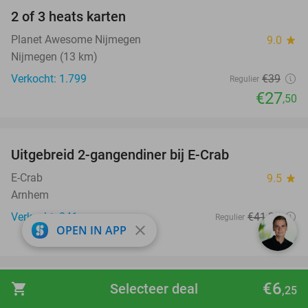
2 of 3 heats karten
29%
Planet Awesome Nijmegen
9.0
star
Nijmegen (13 km)
Verkocht: 1.799
€39
Regulier
€27
,50
favorite_border
Uitgebreid 2-gangendiner bij E-Crab
30%
E-Crab
9.5
star
Arnhem
Verkocht: 341
€41
,35
Regulier
close
OPEN IN APP
€29
favorite_border
€6
shopping_cart
Selecteer deal
,25
All-You-Can-Eat Koreaanse barbecue (2 of 2,5
30%