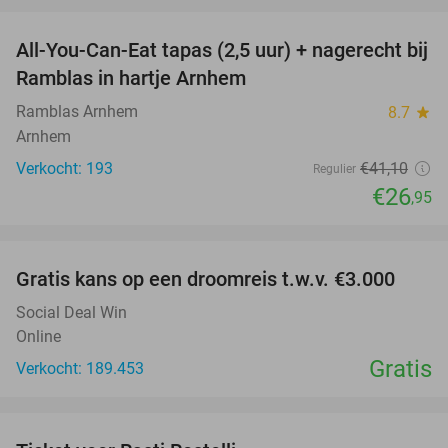
favorite_border
All-You-Can-Eat tapas (2,5 uur) + nagerecht bij
34%
Ramblas in hartje Arnhem
Ramblas Arnhem
8.7
star
Arnhem
Verkocht: 193
€41
,10
Regulier
€26
,95
favorite_border
Gratis kans op een droomreis t.w.v. €3.000
Social Deal Win
Online
Gratis
Verkocht: 189.453
favorite_border