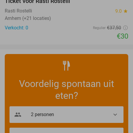
Ticket voor Rasti Rostelli
20%
NEW
TODAY
Rasti Rostelli
9.0
star
Arnhem (+21 locaties)
Verkocht: 0
€37
,50
Regulier
€30
Voordelig spontaan uit
eten?