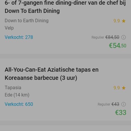
6- of 7-gangen fine dining-diner van de chef bij
36%
Down To Earth Dining
Down to Earth Dining
9.9
star
Velp
Verkocht: 278
€84
,50
Regulier
€54
,50
favorite_border
All-You-Can-Eat Aziatische tapas en
23%
Koreaanse barbecue (3 uur)
Tapasia
9.9
star
Ede (14 km)
Verkocht: 650
€43
Regulier
€33
favorite_border