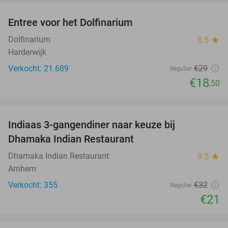
Entree voor het Dolfinarium
36%
Dolfinarium
8.5
star
Harderwijk
Verkocht: 21.689
€29
Regulier
€18
,50
favorite_border
Indiaas 3-gangendiner naar keuze bij
34%
Dhamaka Indian Restaurant
Dhamaka Indian Restaurant
9.5
star
Arnhem
Verkocht: 355
€32
Regulier
€21
favorite_border