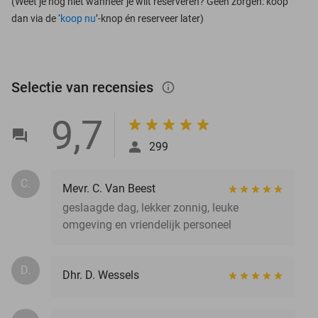
(Weet je nog niet wanneer je wilt reserveren? Geen zorgen: koop
dan via de ‘
koop nu
’-knop én reserveer later)
Selectie van recensies
info_outlined
9,7
299
C.
Mevr. C. Van Beest
geslaagde dag, lekker zonnig, leuke
omgeving en vriendelijk personeel
D.
Dhr. D. Wessels