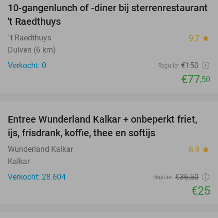
10-gangenlunch of -diner bij sterrenrestaurant
48%
NEW
't Raedthuys
TODAY
´t Raedthuys
9.7
star
Duiven (6 km)
Verkocht: 0
€150
Regulier
€77
,50
favorite_border
Entree Wunderland Kalkar + onbeperkt friet,
32%
ijs, frisdrank, koffie, thee en softijs
Wunderland Kalkar
8.9
star
Kalkar
Verkocht: 28.604
€36
,50
Regulier
€25