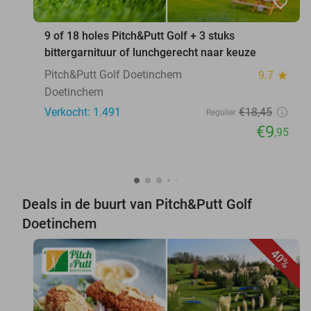
favorite_border
9 of 18 holes Pitch&Putt Golf + 3 stuks
bittergarnituur of lunchgerecht naar keuze
Pitch&Putt Golf Doetinchem
9.7
star
Doetinchem
Verkocht: 1.491
€18
,45
Regulier
€9
,95
Deals in de buurt van Pitch&Putt Golf
Doetinchem
40%