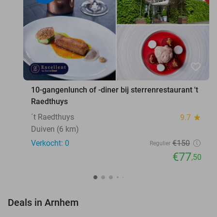
favorite_border
10-gangenlunch of -diner bij sterrenrestaurant 't
Raedthuys
´t Raedthuys
9.7
star
Duiven (6 km)
Verkocht: 0
€150
Regulier
€77
,50
favorite_border
Deals in Arnhem