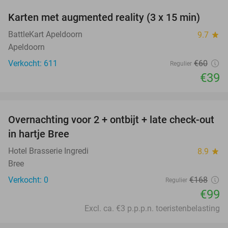
Karten met augmented reality (3 x 15 min)
35%
BattleKart Apeldoorn
9.7
star
Apeldoorn
Verkocht: 611
€60
Regulier
€39
favorite_border
Overnachting voor 2 + ontbijt + late check-out
41%
NEW
in hartje Bree
TODAY
Hotel Brasserie Ingredi
8.9
star
Bree
Verkocht: 0
€168
Regulier
€99
Excl. ca. €3 p.p.p.n. toeristenbelasting
favorite_border