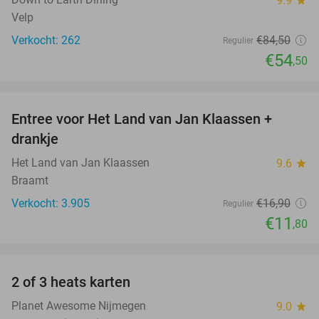
9.9
star
Velp
Verkocht: 262
€84
,50
Regulier
€54
,50
favorite_border
Entree voor Het Land van Jan Klaassen +
30%
drankje
Het Land van Jan Klaassen
9.6
star
Braamt
Verkocht: 3.905
€16
,90
Regulier
€11
,80
favorite_border
2 of 3 heats karten
29%
Planet Awesome Nijmegen
9.0
star