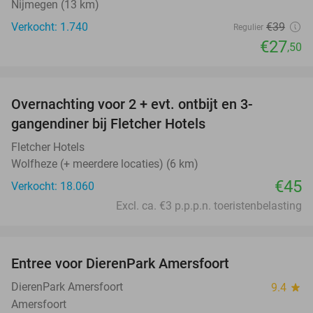
Nijmegen (13 km)
Verkocht: 1.740
€39
Regulier
€27
,50
favorite_border
Overnachting voor 2 + evt. ontbijt en 3-
gangendiner bij Fletcher Hotels
Fletcher Hotels
Wolfheze (+ meerdere locaties) (6 km)
€45
Verkocht: 18.060
Excl. ca. €3 p.p.p.n. toeristenbelasting
favorite_border
Entree voor DierenPark Amersfoort
24%
DierenPark Amersfoort
9.4
star
Amersfoort