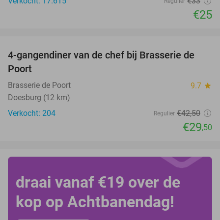
Verkocht: 17.615
€33
Regulier
€25
favorite_border
4-gangendiner van de chef bij Brasserie de
31%
Poort
Brasserie de Poort
9.7
star
Doesburg (12 km)
Verkocht: 204
€42
,50
Regulier
€29
,50
draai vanaf €19 over de
kop op Achtbanendag!