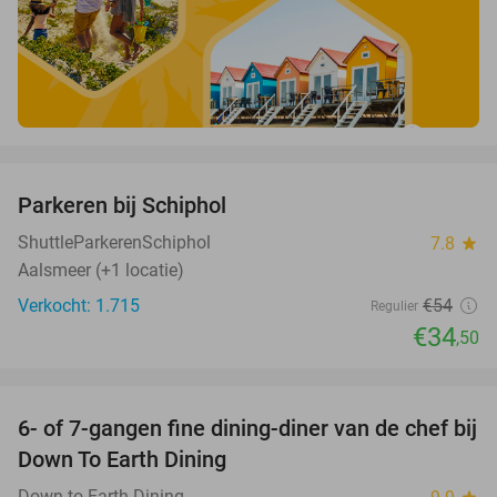
favorite_border
Parkeren bij Schiphol
36%
ShuttleParkerenSchiphol
7.8
star
Aalsmeer (+1 locatie)
Verkocht: 1.715
€54
Regulier
€34
,50
favorite_border
6- of 7-gangen fine dining-diner van de chef bij
36%
Down To Earth Dining
Down to Earth Dining