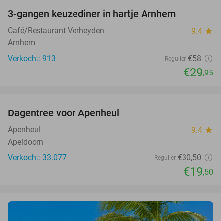
3-gangen keuzediner in hartje Arnhem
48%
Café/Restaurant Verheyden
9.4
star
Arnhem
Verkocht: 913
€58
Regulier
€29
,95
favorite_border
Dagentree voor Apenheul
36%
Apenheul
9.4
star
Apeldoorn
Verkocht: 33.077
€30
,50
Regulier
€19
,50