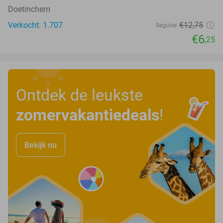
Doetinchem
Verkocht: 1.707
€12
,75
Regulier
€6
,25
Ontdek de leukste
zomervakantiedeals
!
Bekijk nu