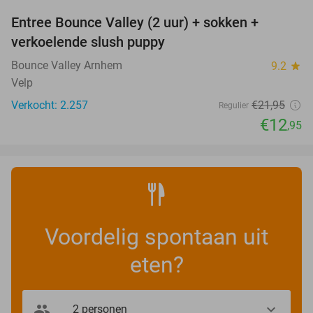
Entree Bounce Valley (2 uur) + sokken +
41%
verkoelende slush puppy
Bounce Valley Arnhem
9.2
star
Velp
Verkocht: 2.257
€21
,95
Regulier
€12
,95
Voordelig spontaan uit
eten?