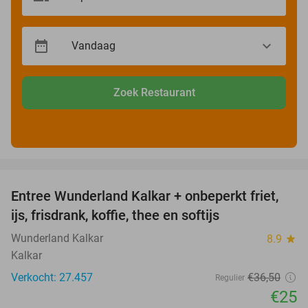
Zoek Restaurant
favorite_border
Entree Wunderland Kalkar + onbeperkt friet,
32%
ijs, frisdrank, koffie, thee en softijs
Wunderland Kalkar
8.9
star
Kalkar
Verkocht: 27.457
€36
,50
Regulier
€25