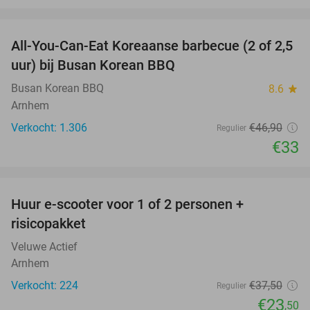
favorite_border
All-You-Can-Eat Koreaanse barbecue (2 of 2,5
30%
uur) bij Busan Korean BBQ
Busan Korean BBQ
8.6
star
Arnhem
Verkocht: 1.306
€46
,90
Regulier
€33
favorite_border
Huur e-scooter voor 1 of 2 personen +
37%
risicopakket
Veluwe Actief
Arnhem
Verkocht: 224
€37
,50
Regulier
€23
,50