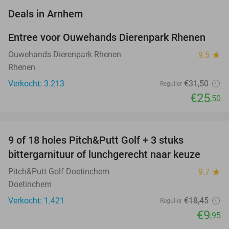
favorite_border
Deals in Arnhem
Entree voor Ouwehands Dierenpark Rhenen
19%
Ouwehands Dierenpark Rhenen
9.5
star
Rhenen
Verkocht: 3.213
€31
,50
Regulier
€25
,50
favorite_border
9 of 18 holes Pitch&Putt Golf + 3 stuks
46%
bittergarnituur of lunchgerecht naar keuze
Pitch&Putt Golf Doetinchem
9.7
star
Doetinchem
Verkocht: 1.421
€18
,45
Regulier
€9
,95