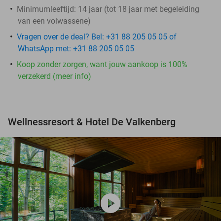
Minimumleeftijd: 14 jaar (tot 18 jaar met begeleiding
van een volwassene)
Vragen over de deal? Bel: +31 88 205 05 05 of
WhatsApp met: +31 88 205 05 05
Koop zonder zorgen, want jouw aankoop is 100%
verzekerd (meer info)
Wellnessresort & Hotel De Valkenberg
play_circle