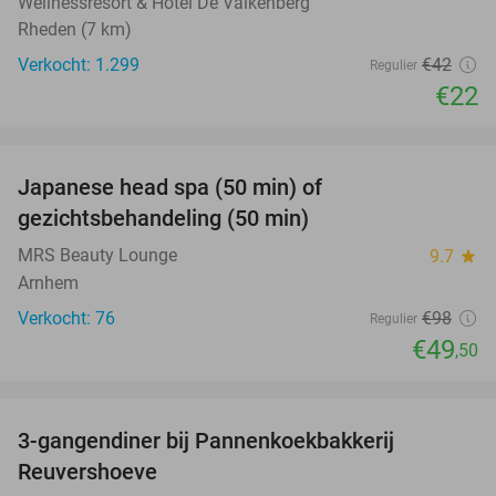
Wellnessresort & Hotel De Valkenberg
Rheden (7 km)
Verkocht: 1.299
€42
Regulier
€22
favorite_border
Japanese head spa (50 min) of
49%
gezichtsbehandeling (50 min)
MRS Beauty Lounge
9.7
star
Arnhem
Verkocht: 76
€98
Regulier
€49
,50
favorite_border
3-gangendiner bij Pannenkoekbakkerij
47%
Reuvershoeve