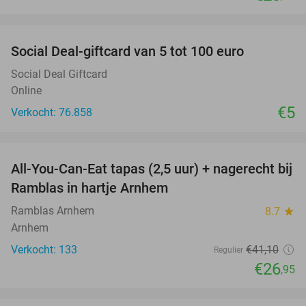
favorite_border
Social Deal-giftcard van 5 tot 100 euro
Social Deal Giftcard
Online
€5
Verkocht: 76.858
favorite_border
All-You-Can-Eat tapas (2,5 uur) + nagerecht bij
34%
Ramblas in hartje Arnhem
Ramblas Arnhem
8.7
star
Arnhem
Verkocht: 133
€41
,10
Regulier
€26
,95
favorite_border