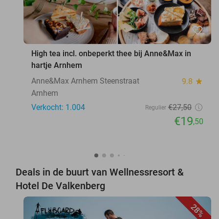
favorite_border
High tea incl. onbeperkt thee bij Anne&Max in
hartje Arnhem
Anne&Max Arnhem Steenstraat
9.8
star
Arnhem
Verkocht: 1.004
€27
,50
Regulier
€19
,50
Deals in de buurt van Wellnessresort &
Hotel De Valkenberg
28%