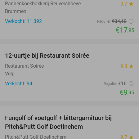
Pannenkoekbakkerij Reuvershoeve
9.7
star
Brummen
Verkocht: 11.392
€34
,10
Regulier
€17
,95
favorite_border
12-uurtje bij Restaurant Soirée
38%
Restaurant Soirée
9.8
star
Velp
Verkocht: 94
€16
Regulier
€9
,95
favorite_border
Fungolf of voetgolf + bittergarnituur bij
51%
Pitch&Putt Golf Doetinchem
Pitch&Putt Golf Doetinchem
9.7
star