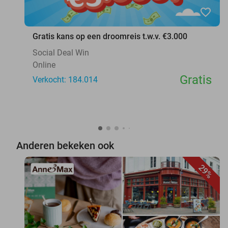
favorite_border
Gratis kans op een droomreis t.w.v. €3.000
Social Deal Win
Online
Gratis
Verkocht: 184.014
Anderen bekeken ook
29%