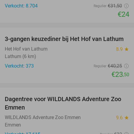
Verkocht: 8.704
€31
,50
Regulier
€24
favorite_border
3-gangen keuzediner bij Het Hof van Lathum
42%
Het Hof van Lathum
8.9
star
Lathum (6 km)
Verkocht: 373
€40
,25
Regulier
€23
,50
favorite_border
Dagentree voor WILDLANDS Adventure Zoo
24%
Emmen
WILDLANDS Adventure Zoo Emmen
9.6
star
Emmen