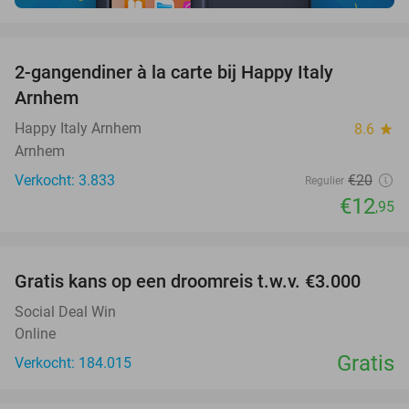
favorite_border
2-gangendiner à la carte bij Happy Italy
35%
Arnhem
Happy Italy Arnhem
8.6
star
Arnhem
Verkocht: 3.833
€20
Regulier
€12
,95
favorite_border
Gratis kans op een droomreis t.w.v. €3.000
Social Deal Win
Online
Gratis
Verkocht: 184.015
favorite_border