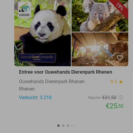
19%
favorite_border
Entree voor Ouwehands Dierenpark Rhenen
Ouwehands Dierenpark Rhenen
9.5
star
Rhenen
Verkocht: 3.210
€31
,50
Regulier
€25
,50