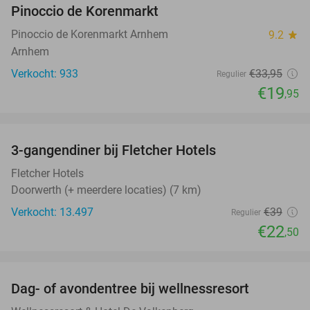
Pinoccio de Korenmarkt
Pinoccio de Korenmarkt Arnhem
9.2
star
Arnhem
Verkocht: 933
€33
,95
Regulier
€19
,95
favorite_border
3-gangendiner bij Fletcher Hotels
42%
Fletcher Hotels
Doorwerth (+ meerdere locaties) (7 km)
Verkocht: 13.497
€39
Regulier
€22
,50
favorite_border
Dag- of avondentree bij wellnessresort
48%