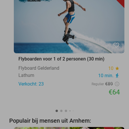
favorite_border
Flyboarden voor 1 of 2 personen (30 min)
Flyboard Gelderland
10
star
Lathum
10 min.
directions_walk
Verkocht: 23
€89
Regulier
€64
Populair bij mensen uit Arnhem: