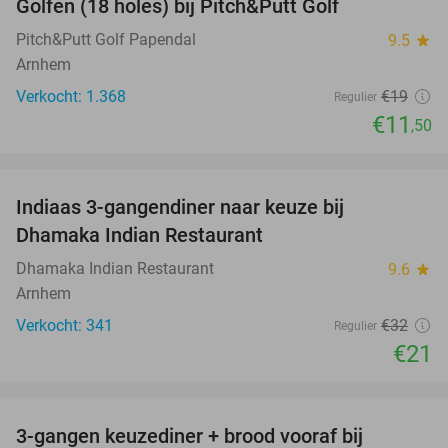
Golfen (18 holes) bij Pitch&Putt Golf
39%
Pitch&Putt Golf Papendal
9.5
star
Arnhem
Verkocht: 1.368
€19
Regulier
€11
,50
favorite_border
Indiaas 3-gangendiner naar keuze bij
34%
Dhamaka Indian Restaurant
Dhamaka Indian Restaurant
9.6
star
Arnhem
Verkocht: 341
€32
Regulier
€21
favorite_border
3-gangen keuzediner + brood vooraf bij
41%