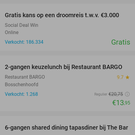
Gratis kans op een droomreis t.w.v. €3.000
Social Deal Win
Online
Gratis
Verkocht: 186.334
favorite_border
2-gangen keuzelunch bij Restaurant BARGO
33%
Restaurant BARGO
9.7
star
Bosschenhoofd
Verkocht: 1.268
€20
,75
Regulier
€13
,95
favorite_border
6-gangen shared dining tapasdiner bij The Bar
21%