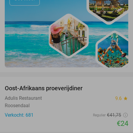
favorite_border
Oost-Afrikaans proeverijdiner
43%
Adulis Restaurant
9.6
star
Roosendaal
Verkocht: 681
€41
,75
Regulier
€24
favorite_border