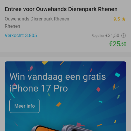
Entree voor Ouwehands Dierenpark Rhenen
19%
Ouwehands Dierenpark Rhenen
9.5
star
Rhenen
Verkocht: 3.805
€31
,50
Regulier
€25
,50
Win vandaag een gratis
iPhone 17 Pro
Meer info