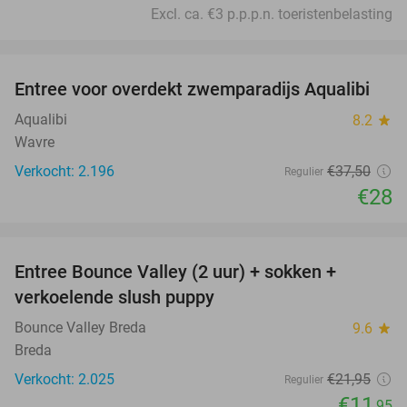
Excl. ca. €3 p.p.p.n. toeristenbelasting
favorite_border
Entree voor overdekt zwemparadijs Aqualibi
25%
Aqualibi
8.2
star
Wavre
Verkocht: 2.196
€37
,50
Regulier
€28
favorite_border
Entree Bounce Valley (2 uur) + sokken +
46%
verkoelende slush puppy
Bounce Valley Breda
9.6
star
Breda
Verkocht: 2.025
€21
,95
Regulier
€11
,95