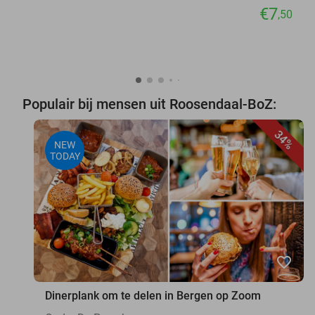
€7
,50
Populair bij mensen uit Roosendaal-BoZ:
34%
NEW
TODAY
favorite_border
Dinerplank om te delen in Bergen op Zoom