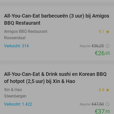
favorite_border
All-You-Can-Eat barbecueën (3 uur) bij Amigos
26%
BBQ Restaurant
Amigos BBQ Restaurant
9.1
star
Roosendaal
Verkocht: 314
€36
,25
Regulier
€26
,95
favorite_border
All-You-Can-Eat & Drink sushi en Korean BBQ
20%
of hotpot (2,5 uur) bij Xin & Hao
Xin & Hao
8.8
star
Steenbergen
Verkocht: 1.422
€47
,50
Regulier
€37
,95