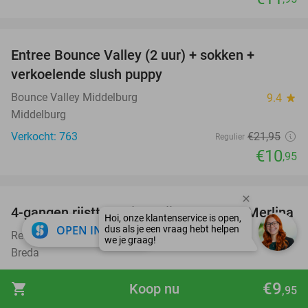
favorite_border
Entree Bounce Valley (2 uur) + sokken +
50%
verkoelende slush puppy
Bounce Valley Middelburg
9.4
star
Middelburg
Verkocht: 763
€21
,95
Regulier
€10
,95
favorite_border
4-gangen rijsttafeldiner bij Restaurant Merlina
29%
close
OPEN IN APP
Restaurant Merlina
9.1
star
Breda
Verkocht: 31
€39
,50
Regulier
€9
shopping_cart
Koop nu
,95
€27
,95