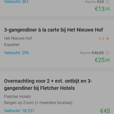
Verkocht: 361
€23
Regulier
€13
,95
favorite_border
3-gangendiner à la carte bij Het Nieuwe Hof
45%
Het Nieuwe Hof
9.4
star
Kapellen
Verkocht: 299
€46
,80
Regulier
€25
,90
favorite_border
Overnachting voor 2 + evt. ontbijt en 3-
gangendiner bij Fletcher Hotels
Fletcher Hotels
Bergen op Zoom (+ meerdere locaties)
€45
Verkocht: 18.257