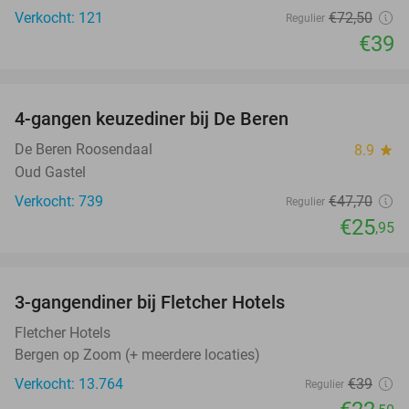
Verkocht: 121
€72
,50
Regulier
€39
favorite_border
4-gangen keuzediner bij De Beren
46%
De Beren Roosendaal
8.9
star
Oud Gastel
Verkocht: 739
€47
,70
Regulier
€25
,95
favorite_border
3-gangendiner bij Fletcher Hotels
42%
Fletcher Hotels
Bergen op Zoom (+ meerdere locaties)
Verkocht: 13.764
€39
Regulier