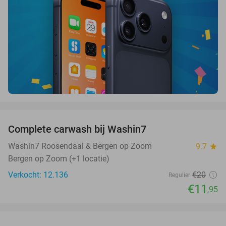
favorite_border
Complete carwash bij Washin7
40%
Washin7 Roosendaal & Bergen op Zoom
9.7
star
Bergen op Zoom (+1 locatie)
Verkocht: 12.136
€20
Regulier
€11
,95
favorite_border