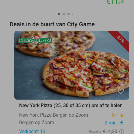
€11
,50
Deals in de buurt van City Game
47%
favorite_border
New York Pizza (25, 30 of 35 cm) om af te halen
New York Pizza Bergen op Zoom
9.4
star
Bergen op Zoom
2 min.
directions_walk
Verkocht: 131
€14
,20
Regulier