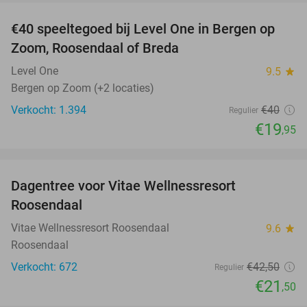
€40 speeltegoed bij Level One in Bergen op
50%
Zoom, Roosendaal of Breda
Level One
9.5
star
Bergen op Zoom (+2 locaties)
Verkocht: 1.394
€40
Regulier
€19
,95
favorite_border
Dagentree voor Vitae Wellnessresort
49%
Roosendaal
Vitae Wellnessresort Roosendaal
9.6
star
Roosendaal
Verkocht: 672
€42
,50
Regulier
€21
,50