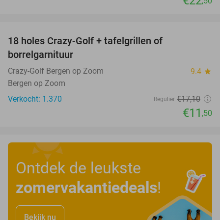
€22
,50
favorite_border
18 holes Crazy-Golf + tafelgrillen of
33%
borrelgarnituur
Crazy-Golf Bergen op Zoom
9.4
star
Bergen op Zoom
Verkocht: 1.370
€17
,10
Regulier
€11
,50
Ontdek de leukste
zomervakantiedeals
!
Bekijk nu