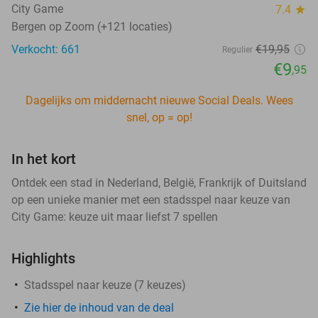
City Game
7.4
star
Bergen op Zoom (+121 locaties)
Verkocht: 661
€19
,95
Regulier
€9
,95
Dagelijks om middernacht nieuwe Social Deals. Wees
snel, op = op!
In het kort
Ontdek een stad in Nederland, België, Frankrijk of Duitsland
op een unieke manier met een stadsspel naar keuze van
City Game: keuze uit maar liefst 7 spellen
Highlights
Stadsspel naar keuze (7 keuzes)
Zie hier de inhoud van de deal