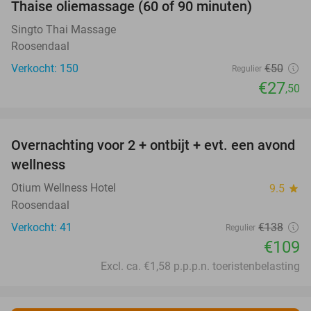
Thaise oliemassage (60 of 90 minuten)
45%
SOLD
OUT
Singto Thai Massage
Roosendaal
Verkocht: 150
€50
Regulier
€27
,50
favorite_border
Overnachting voor 2 + ontbijt + evt. een avond
21%
wellness
Otium Wellness Hotel
9.5
star
Roosendaal
Verkocht: 41
€138
Regulier
€109
Excl. ca. €1,58 p.p.p.n. toeristenbelasting