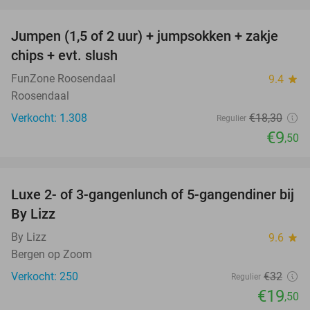
favorite_border
Jumpen (1,5 of 2 uur) + jumpsokken + zakje
48%
chips + evt. slush
FunZone Roosendaal
9.4
star
Roosendaal
Verkocht: 1.308
€18
,30
Regulier
€9
,50
favorite_border
Luxe 2- of 3-gangenlunch of 5-gangendiner bij
39%
By Lizz
By Lizz
9.6
star
Bergen op Zoom
Verkocht: 250
€32
Regulier
€19
,50