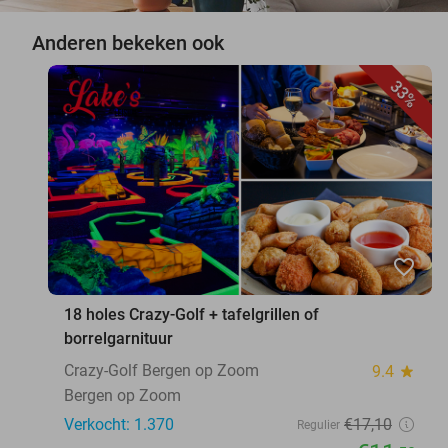
Anderen bekeken ook
33%
favorite_border
18 holes Crazy-Golf + tafelgrillen of
borrelgarnituur
Crazy-Golf Bergen op Zoom
9.4
star
Bergen op Zoom
Verkocht: 1.370
€17
,10
Regulier