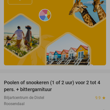
favorite_border
Poolen of snookeren (1 of 2 uur) voor 2 tot 4
39%
pers. + bittergarnituur
Biljartcentrum de Distel
9.9
star
Roosendaal