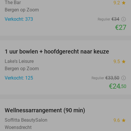
The Bar
9.2
star
Bergen op Zoom
Verkocht: 373
€34
Regulier
€27
favorite_border
1 uur bowlen + hoofdgerecht naar keuze
27%
Lake's Leisure
9.5
star
Bergen op Zoom
Verkocht: 125
€33
,50
Regulier
€24
,50
favorite_border
Wellnessarrangement (90 min)
46%
Soffitta BeautySalon
9.6
star
Woensdrecht