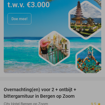
t.w.v. €3.000
Doe mee!
favorite_border
Overnachting(en) voor 2 + ontbijt +
44%
bittergarnituur in Bergen op Zoom
City Hotel Bergen op Zoom
9.5
star