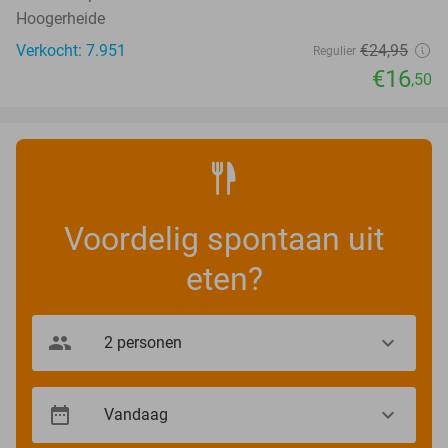
Hoogerheide
Verkocht: 7.951
€24
,95
Regulier
€16
,50
Voordelig spontaan uit
eten?