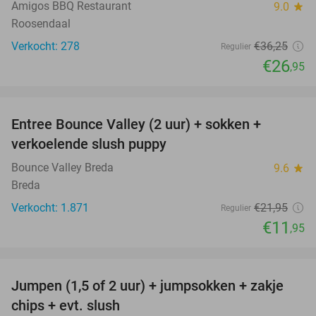
Amigos BBQ Restaurant
9.0
star
Roosendaal
Verkocht: 278
€36
,25
Regulier
€26
,95
favorite_border
Entree Bounce Valley (2 uur) + sokken +
46%
verkoelende slush puppy
Bounce Valley Breda
9.6
star
Breda
Verkocht: 1.871
€21
,95
Regulier
€11
,95
favorite_border
Jumpen (1,5 of 2 uur) + jumpsokken + zakje
48%
chips + evt. slush