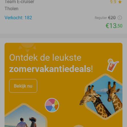
Team E-cruiser
9.9
star
Tholen
Verkocht: 182
€20
Regulier
€13
,50
Ontdek de leukste
zomervakantiedeals
!
Bekijk nu