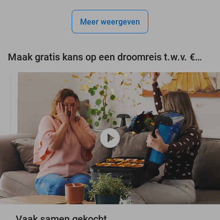
Meer weergeven
Maak gratis kans op een droomreis t.w.v. €3.000!
play_circle
Vaak samen gekocht