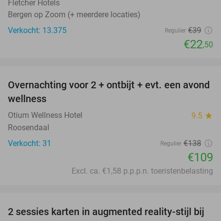
Fletcher Hotels
Bergen op Zoom (+ meerdere locaties)
Verkocht: 13.375
€39
Regulier
€22
,50
favorite_border
Overnachting voor 2 + ontbijt + evt. een avond
21%
wellness
Otium Wellness Hotel
9.5
star
Roosendaal
Verkocht: 31
€138
Regulier
€109
Excl. ca. €1,58 p.p.p.n. toeristenbelasting
favorite_border
2 sessies karten in augmented reality-stijl bij
40%