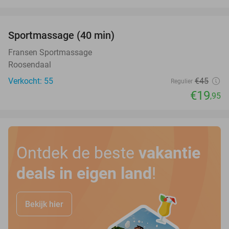
favorite_border
Sportmassage (40 min)
56%
Fransen Sportmassage
Roosendaal
Verkocht: 55
€45
Regulier
€19
,95
Ontdek de beste
vakantie
deals in eigen land
!
Bekijk hier