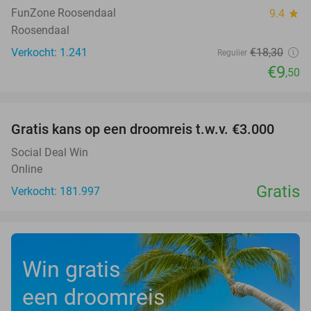
FunZone Roosendaal
9.4
star
Roosendaal
Verkocht: 1.241
€18
,30
Regulier
€9
,50
favorite_border
Gratis kans op een droomreis t.w.v. €3.000
Social Deal Win
Online
Gratis
Verkocht: 181.997
Win gratis
een droomreis