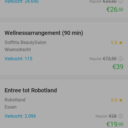
Verkocht: 24.690
€33
,50
Regulier
€26
,50
favorite_border
Wellnessarrangement (90 min)
46%
Soffitta BeautySalon
9.5
star
Woensdrecht
Verkocht: 115
€72
,50
Regulier
€39
favorite_border
Entree tot Robotland
29%
Robotland
9.0
star
Essen
Verkocht: 2.096
€28
Regulier
€19
,90