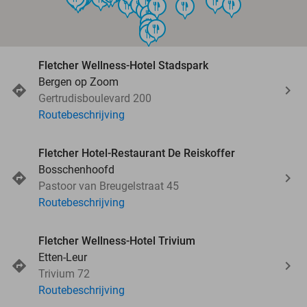
food
food
food
food
food
food
food
food
food
food
food
food
food
food
food
Fletcher Wellness-Hotel Stadspark
Bergen op Zoom
Gertrudisboulevard 200
Routebeschrijving
Fletcher Hotel-Restaurant De Reiskoffer
Bosschenhoofd
Pastoor van Breugelstraat 45
Routebeschrijving
Fletcher Wellness-Hotel Trivium
Etten-Leur
Trivium 72
Routebeschrijving