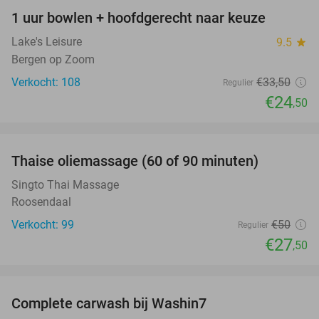
1 uur bowlen + hoofdgerecht naar keuze
27%
Lake's Leisure
9.5
star
Bergen op Zoom
Verkocht: 108
€33
,50
Regulier
€24
,50
favorite_border
Thaise oliemassage (60 of 90 minuten)
45%
Singto Thai Massage
Roosendaal
Verkocht: 99
€50
Regulier
€27
,50
favorite_border
Complete carwash bij Washin7
40%