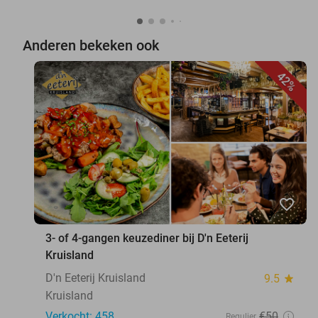
Anderen bekeken ook
42%
favorite_border
3- of 4-gangen keuzediner bij D'n Eeterij
Kruisland
D'n Eeterij Kruisland
9.5
star
Kruisland
Verkocht: 458
€50
Regulier