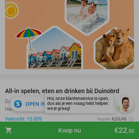
favorite_border
All-in spelen, eten en drinken bij Duinoord
19%
Duinoord
9.8
star
close
OPEN IN APP
Helvoirt
Verkocht: 15.009
€25
,95
Regulier
€20
,95
€22
shopping_cart
Koop nu
,50
favorite_border