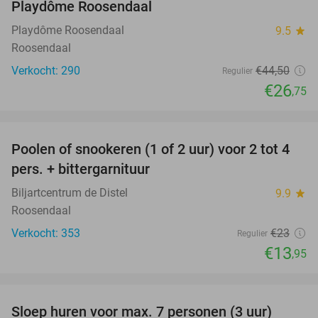
Playdôme Roosendaal
Playdôme Roosendaal
9.5
star
Roosendaal
Verkocht: 290
€44
,50
Regulier
€26
,75
favorite_border
Poolen of snookeren (1 of 2 uur) voor 2 tot 4
39%
pers. + bittergarnituur
Biljartcentrum de Distel
9.9
star
Roosendaal
Verkocht: 353
€23
Regulier
€13
,95
favorite_border
Sloep huren voor max. 7 personen (3 uur)
30%