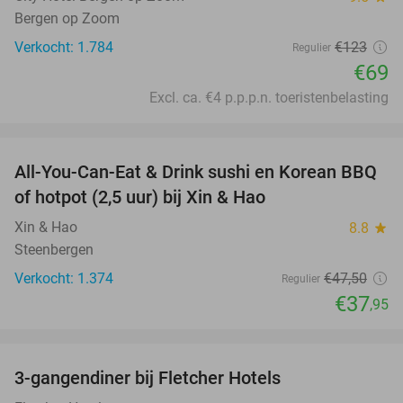
Bergen op Zoom
Verkocht: 1.784
€123
Regulier
€69
Excl. ca. €4 p.p.p.n. toeristenbelasting
favorite_border
All-You-Can-Eat & Drink sushi en Korean BBQ
20%
of hotpot (2,5 uur) bij Xin & Hao
Xin & Hao
8.8
star
Steenbergen
Verkocht: 1.374
€47
,50
Regulier
€37
,95
favorite_border
3-gangendiner bij Fletcher Hotels
42%