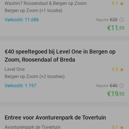
Washin7 Roosendaal & Bergen op Zoom
9.7
star
Bergen op Zoom (+1 locatie)
Verkocht: 11.686
€20
Regulier
€11
,95
favorite_border
€40 speeltegoed bij Level One in Bergen op
50%
Zoom, Roosendaal of Breda
Level One
9.5
star
Bergen op Zoom (+2 locaties)
Verkocht: 1.197
€40
Regulier
€19
,95
favorite_border
Entree voor Avonturenpark de Tovertuin
34%
Avonturenpark de Tovertuin
9.1
star