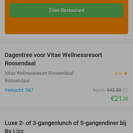
Zoek Restaurant
favorite_border
Dagentree voor Vitae Wellnessresort
49%
Roosendaal
Vitae Wellnessresort Roosendaal
9.6
star
Roosendaal
Verkocht: 567
€42
,50
Regulier
€21
,50
favorite_border
Luxe 2- of 3-gangenlunch of 5-gangendiner bij
39%
By Lizz