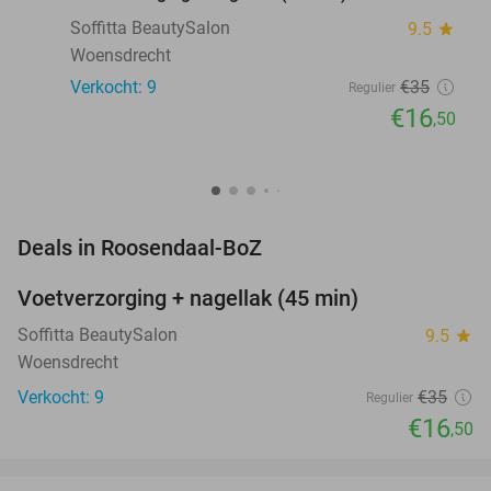
Soffitta BeautySalon
9.5
star
Woensdrecht
Verkocht: 9
€35
Regulier
€16
,50
favorite_border
Deals in Roosendaal-BoZ
Voetverzorging + nagellak (45 min)
53%
NEW
TODAY
Soffitta BeautySalon
9.5
star
Woensdrecht
Verkocht: 9
€35
Regulier
€16
,50
favorite_border