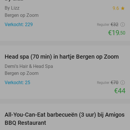
By Lizz
9.6
star
Bergen op Zoom
Verkocht: 229
€32
Regulier
€19
,50
favorite_border
Head spa (70 min) in hartje Bergen op Zoom
37%
Demi's Hair & Head Spa
Bergen op Zoom
Verkocht: 25
€70
Regulier
€44
favorite_border
All-You-Can-Eat barbecueën (3 uur) bij Amigos
26%
BBQ Restaurant