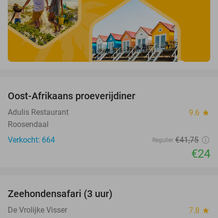
favorite_border
Oost-Afrikaans proeverijdiner
43%
Adulis Restaurant
9.6
star
Roosendaal
Verkocht: 664
€41
,75
Regulier
€24
favorite_border
Zeehondensafari (3 uur)
32%
De Vrolijke Visser
7.8
star