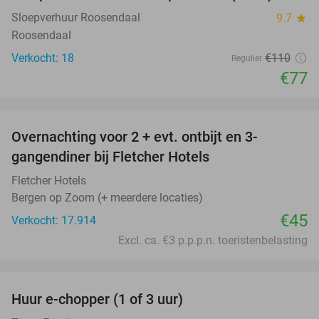
Sloepverhuur Roosendaal
9.7
star
Roosendaal
Verkocht: 18
€110
Regulier
€77
favorite_border
Overnachting voor 2 + evt. ontbijt en 3-
gangendiner bij Fletcher Hotels
Fletcher Hotels
Bergen op Zoom (+ meerdere locaties)
€45
Verkocht: 17.914
Excl. ca. €3 p.p.p.n. toeristenbelasting
favorite_border
Huur e-chopper (1 of 3 uur)
33%