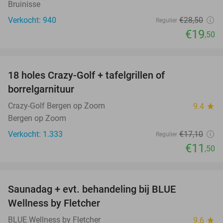
Bruinisse
Verkocht: 940
€28
,50
Regulier
€19
,50
favorite_border
18 holes Crazy-Golf + tafelgrillen of
33%
borrelgarnituur
Crazy-Golf Bergen op Zoom
9.4
star
Bergen op Zoom
Verkocht: 1.333
€17
,10
Regulier
€11
,50
favorite_border
Saunadag + evt. behandeling bij BLUE
42%
Wellness by Fletcher
BLUE Wellness by Fletcher
9.6
star