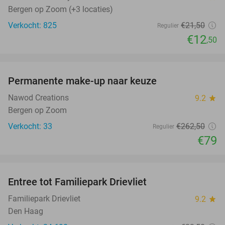
Bergen op Zoom (+3 locaties)
Verkocht: 825
€21
,50
Regulier
€12
,50
favorite_border
Permanente make-up naar keuze
70%
Nawod Creations
9.2
star
Bergen op Zoom
Verkocht: 33
€262
,50
Regulier
€79
favorite_border
Entree tot Familiepark Drievliet
21%
Familiepark Drievliet
9.2
star
Den Haag