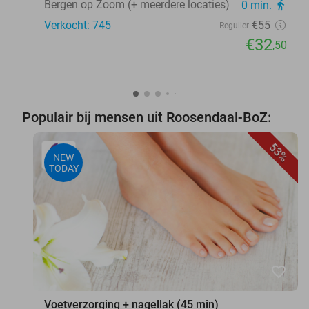
Bergen op Zoom (+ meerdere locaties)
0 min.
directions_walk
Verkocht: 745
€55
Regulier
€32
,50
Populair bij mensen uit Roosendaal-BoZ:
53%
NEW
TODAY
favorite_border
Voetverzorging + nagellak (45 min)