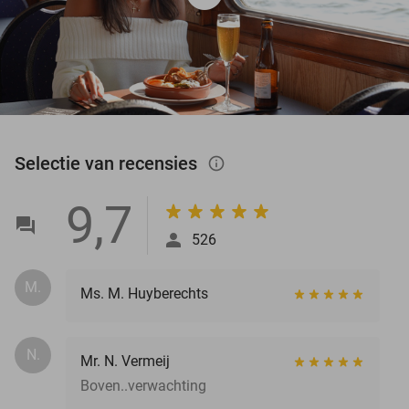
Selectie van recensies
info_outlined
9,7
526
M.
Ms. M. Huyberechts
N.
Mr. N. Vermeij
Boven..verwachting