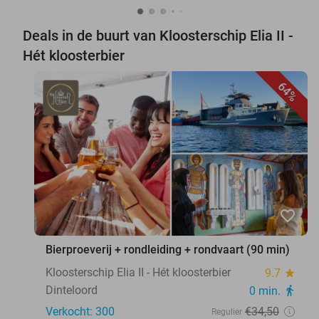
Deals in de buurt van Kloosterschip Elia II -
Hét kloosterbier
64%
favorite_border
Bierproeverij + rondleiding + rondvaart (90 min)
Kloosterschip Elia II - Hét kloosterbier
9.7
star
Dinteloord
0 min.
directions_walk
Verkocht: 300
€34
,50
Regulier