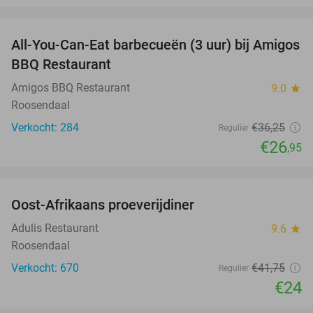
favorite_border
All-You-Can-Eat barbecueën (3 uur) bij Amigos
26%
BBQ Restaurant
Amigos BBQ Restaurant
9.0
star
Roosendaal
Verkocht: 284
€36
,25
Regulier
€26
,95
favorite_border
Oost-Afrikaans proeverijdiner
43%
Adulis Restaurant
9.6
star
Roosendaal
Verkocht: 670
€41
,75
Regulier
€24
favorite_border