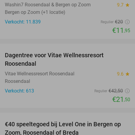
Washin7 Roosendaal & Bergen op Zoom
9.7
star
Bergen op Zoom (+1 locatie)
Verkocht: 11.839
€20
Regulier
€11
,95
favorite_border
Dagentree voor Vitae Wellnessresort
49%
Roosendaal
Vitae Wellnessresort Roosendaal
9.6
star
Roosendaal
Verkocht: 613
€42
,50
Regulier
€21
,50
favorite_border
€40 speeltegoed bij Level One in Bergen op
50%
Zoom, Roosendaal of Breda