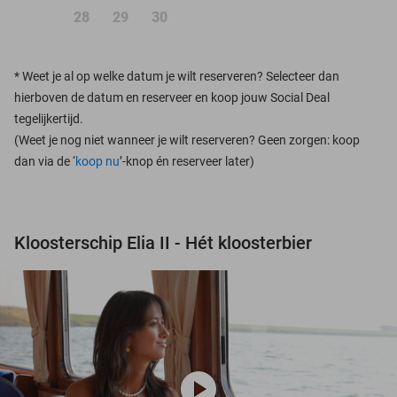
28
29
30
*
Weet je al op welke datum je wilt reserveren? Selecteer dan
hierboven de datum en reserveer en koop jouw Social Deal
tegelijkertijd.
(Weet je nog niet wanneer je wilt reserveren? Geen zorgen: koop
dan via de ‘
koop nu
’-knop én reserveer later)
Kloosterschip Elia II - Hét kloosterbier
play_circle