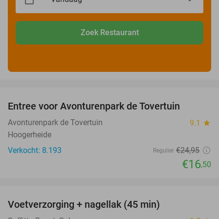
Zoek Restaurant
favorite_border
Entree voor Avonturenpark de Tovertuin
34%
Avonturenpark de Tovertuin
9.1
star
Hoogerheide
Verkocht: 8.193
€24
,95
Regulier
€16
,50
favorite_border
Voetverzorging + nagellak (45 min)
53%