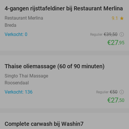
4-gangen rijsttafeldiner bij Restaurant Merlina
29%
NEW
TODAY
Restaurant Merlina
9.1
star
Breda
Verkocht: 0
€39
,50
Regulier
€27
,95
favorite_border
Thaise oliemassage (60 of 90 minuten)
45%
Singto Thai Massage
Roosendaal
Verkocht: 136
€50
Regulier
€27
,50
favorite_border
Complete carwash bij Washin7
40%