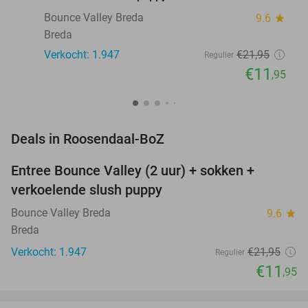
Bounce Valley Breda
9.6
star
Breda
Verkocht: 1.947
€21
,95
Regulier
€11
,95
favorite_border
Deals in Roosendaal-BoZ
Entree Bounce Valley (2 uur) + sokken +
46%
verkoelende slush puppy
Bounce Valley Breda
9.6
star
Breda
Verkocht: 1.947
€21
,95
Regulier
€11
,95
favorite_border