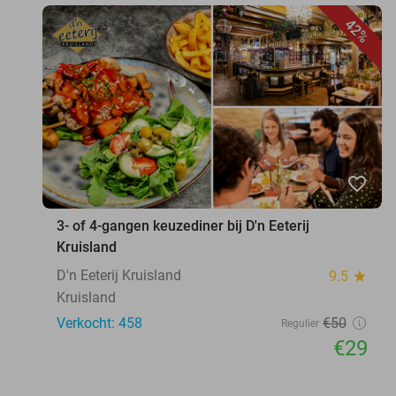
42%
favorite_border
3- of 4-gangen keuzediner bij D'n Eeterij
Kruisland
D'n Eeterij Kruisland
9.5
star
Kruisland
Verkocht: 458
€50
Regulier
€29