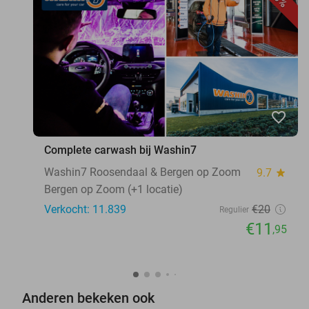
favorite_border
Complete carwash bij Washin7
Washin7 Roosendaal & Bergen op Zoom
9.7
star
Bergen op Zoom (+1 locatie)
Verkocht: 11.839
€20
Regulier
€11
,95
Anderen bekeken ook