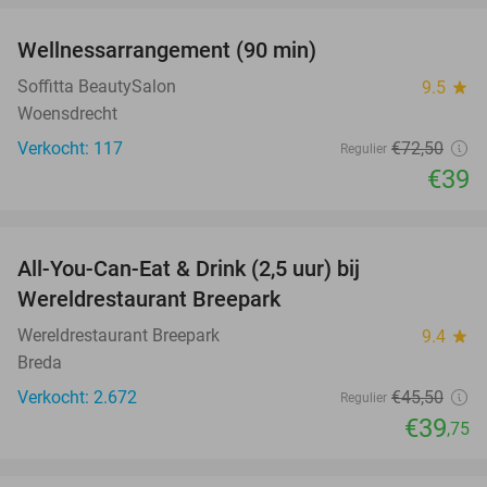
Wellnessarrangement (90 min)
46%
Soffitta BeautySalon
9.5
star
Woensdrecht
Verkocht: 117
€72
,50
Regulier
€39
favorite_border
All-You-Can-Eat & Drink (2,5 uur) bij
13%
Wereldrestaurant Breepark
Wereldrestaurant Breepark
9.4
star
Breda
Verkocht: 2.672
€45
,50
Regulier
€39
,75
favorite_border