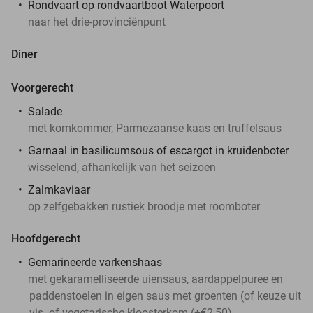
Rondvaart op rondvaartboot Waterpoort
naar het drie-provinciënpunt
Diner
Voorgerecht
Salade
met komkommer, Parmezaanse kaas en truffelsaus
Garnaal in basilicumsous of escargot in kruidenboter
wisselend, afhankelijk van het seizoen
Zalmkaviaar
op zelfgebakken rustiek broodje met roomboter
Hoofdgerecht
Gemarineerde varkenshaas
met gekaramelliseerde uiensaus, aardappelpuree en
paddenstoelen in eigen saus met groenten (of keuze uit
vis- of vegetarische kloosterkom (+€2,50)