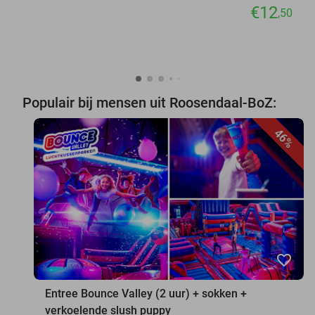
€12
,50
Populair bij mensen uit Roosendaal-BoZ:
46%
favorite_border
Entree Bounce Valley (2 uur) + sokken +
verkoelende slush puppy