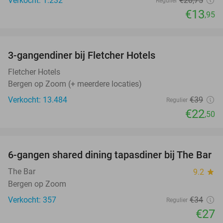
Verkocht: 1.232
€20
,75
Regulier
€13
,95
favorite_border
3-gangendiner bij Fletcher Hotels
42%
Fletcher Hotels
Bergen op Zoom (+ meerdere locaties)
Verkocht: 13.484
€39
Regulier
€22
,50
favorite_border
6-gangen shared dining tapasdiner bij The Bar
21%
The Bar
9.2
star
Bergen op Zoom
Verkocht: 357
€34
Regulier
€27