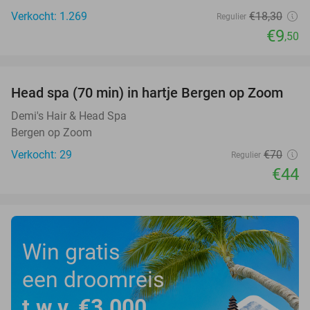
Verkocht: 1.269
€18
,30
Regulier
€9
,50
favorite_border
Head spa (70 min) in hartje Bergen op Zoom
37%
Demi's Hair & Head Spa
Bergen op Zoom
Verkocht: 29
€70
Regulier
€44
Win gratis
een droomreis
t.w.v. €3.000