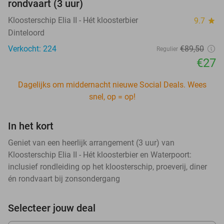
rondvaart (3 uur)
Kloosterschip Elia II - Hét kloosterbier
9.7
star
Dinteloord
Verkocht: 224
€89
,50
Regulier
€27
Dagelijks om middernacht nieuwe Social Deals. Wees
snel, op = op!
In het kort
Geniet van een heerlijk arrangement (3 uur) van
Kloosterschip Elia II - Hét kloosterbier en Waterpoort:
inclusief rondleiding op het kloosterschip, proeverij, diner
én rondvaart bij zonsondergang
Selecteer jouw deal