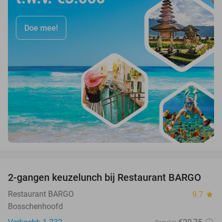
Doe mee!
favorite_border
2-gangen keuzelunch bij Restaurant BARGO
33%
Restaurant BARGO
9.7
star
Bosschenhoofd