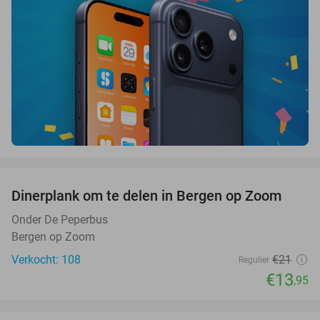
favorite_border
Dinerplank om te delen in Bergen op Zoom
34%
Onder De Peperbus
Bergen op Zoom
Verkocht: 108
€21
Regulier
€13
,95
favorite_border