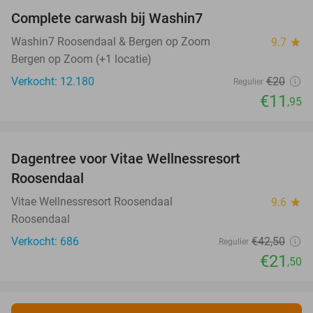
Complete carwash bij Washin7
40%
Washin7 Roosendaal & Bergen op Zoom
9.7
star
Bergen op Zoom (+1 locatie)
Verkocht: 12.180
€20
Regulier
€11
,95
favorite_border
Dagentree voor Vitae Wellnessresort
49%
Roosendaal
Vitae Wellnessresort Roosendaal
9.6
star
Roosendaal
Verkocht: 686
€42
,50
Regulier
€21
,50