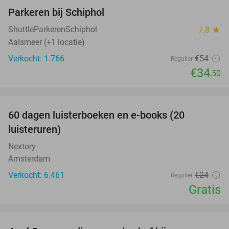
Parkeren bij Schiphol
36%
ShuttleParkerenSchiphol
7.8
star
Aalsmeer (+1 locatie)
Verkocht: 1.766
€54
Regulier
€34
,50
favorite_border
100%
60 dagen luisterboeken en e-books (20
luisteruren)
Nextory
Amsterdam
Verkocht: 6.461
€24
Regulier
Gratis
favorite_border