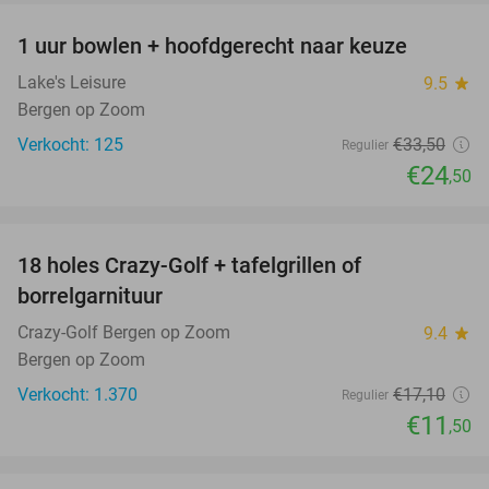
1 uur bowlen + hoofdgerecht naar keuze
27%
Lake's Leisure
9.5
star
Bergen op Zoom
Verkocht: 125
€33
,50
Regulier
€24
,50
favorite_border
18 holes Crazy-Golf + tafelgrillen of
33%
borrelgarnituur
Crazy-Golf Bergen op Zoom
9.4
star
Bergen op Zoom
Verkocht: 1.370
€17
,10
Regulier
€11
,50
favorite_border