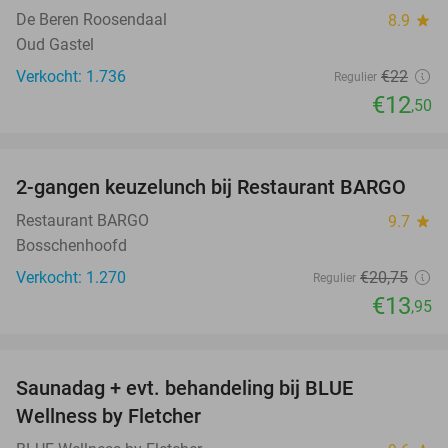
De Beren Roosendaal
8.9
star
Oud Gastel
Verkocht: 1.736
€22
Regulier
€12
,50
favorite_border
2-gangen keuzelunch bij Restaurant BARGO
33%
Restaurant BARGO
9.7
star
Bosschenhoofd
Verkocht: 1.270
€20
,75
Regulier
€13
,95
favorite_border
Saunadag + evt. behandeling bij BLUE
42%
Wellness by Fletcher