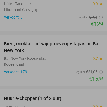
Hôtel L'Amandier
9.9
star
Libramont-Chevigny
Verkocht: 3
€191
Regulier
€129
favorite_border
Bier-, cocktail- of wijnproeverij + tapas bij Bar
49%
New York
Bar New York Roosendaal
9.7
star
Roosendaal
Verkocht: 179
€31
,05
Regulier
€15
,95
favorite_border
Huur e-chopper (1 of 3 uur)
33%
Team E-cruiser
9.9
star