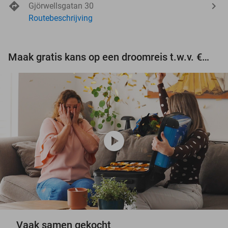
Gjörwellsgatan 30
Routebeschrijving
Maak gratis kans op een droomreis t.w.v. €3.000!
play_circle
Vaak samen gekocht