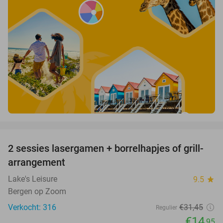
favorite_border
2 sessies lasergamen + borrelhapjes of grill-
52%
arrangement
Lake's Leisure
9.5
star
Bergen op Zoom
Verkocht: 316
€31
,45
Regulier
€14
,95