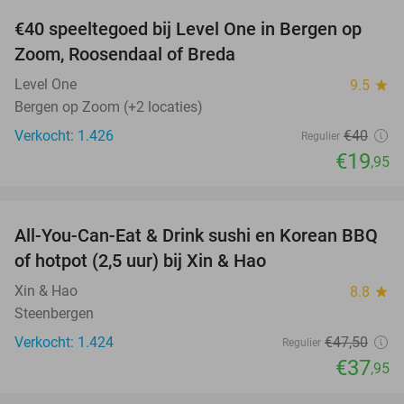
€40 speeltegoed bij Level One in Bergen op
50%
Zoom, Roosendaal of Breda
Level One
9.5
star
Bergen op Zoom (+2 locaties)
Verkocht: 1.426
€40
Regulier
€19
,95
favorite_border
All-You-Can-Eat & Drink sushi en Korean BBQ
20%
of hotpot (2,5 uur) bij Xin & Hao
Xin & Hao
8.8
star
Steenbergen
Verkocht: 1.424
€47
,50
Regulier
€37
,95
favorite_border