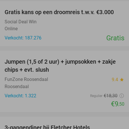
Gratis kans op een droomreis t.w.v. €3.000
Social Deal Win
Online
Gratis
Verkocht: 187.276
favorite_border
Jumpen (1,5 of 2 uur) + jumpsokken + zakje
48%
chips + evt. slush
FunZone Roosendaal
9.4
star
Roosendaal
Verkocht: 1.322
€18
,30
Regulier
€9
,50
favorite_border
3-gangendiner bij Fletcher Hotels