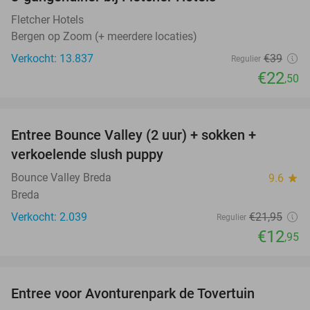
42%
Fletcher Hotels
Bergen op Zoom (+ meerdere locaties)
Verkocht: 13.837
€39
Regulier
€22
,50
favorite_border
Entree Bounce Valley (2 uur) + sokken +
41%
verkoelende slush puppy
Bounce Valley Breda
9.6
star
Breda
Verkocht: 2.039
€21
,95
Regulier
€12
,95
favorite_border
Entree voor Avonturenpark de Tovertuin
34%