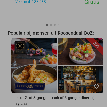
Gratis
Verkocht: 187.283
Populair bij mensen uit Roosendaal-BoZ:
39%
favorite_border
Luxe 2- of 3-gangenlunch of 5-gangendiner bij
By Lizz