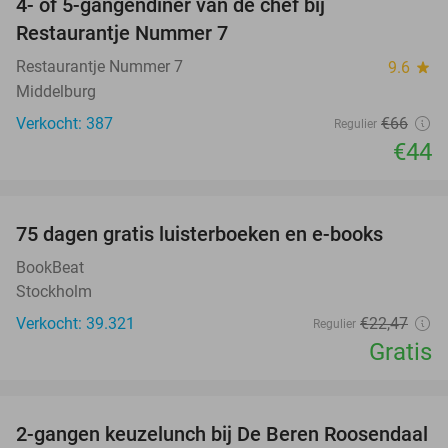
4- of 5-gangendiner van de chef bij
33%
Restaurantje Nummer 7
Restaurantje Nummer 7
9.6
star
Middelburg
Verkocht: 387
€66
Regulier
€44
favorite_border
100%
75 dagen gratis luisterboeken en e-books
BookBeat
Stockholm
Verkocht: 39.321
€22
,47
Regulier
Gratis
favorite_border
2-gangen keuzelunch bij De Beren Roosendaal
43%