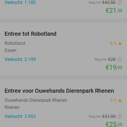
Verkocht: 1.180
€42
,50
Regulier
€21
,50
favorite_border
Entree tot Robotland
29%
Robotland
8.9
star
Essen
Verkocht: 2.199
€28
Regulier
€19
,90
favorite_border
Entree voor Ouwehands Dierenpark Rhenen
19%
Ouwehands Dierenpark Rhenen
9.5
star
Rhenen
Verkocht: 3.953
€31
,50
Regulier
€25
,50