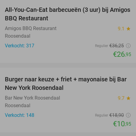
All-You-Can-Eat barbecueën (3 uur) bij Amigos
26%
BBQ Restaurant
Amigos BBQ Restaurant
9.1
star
Roosendaal
Verkocht: 317
€36
,25
Regulier
€26
,95
favorite_border
Burger naar keuze + friet + mayonaise bij Bar
42%
New York Roosendaal
Bar New York Roosendaal
9.7
star
Roosendaal
Verkocht: 148
€18
,90
Regulier
€10
,95
favorite_border