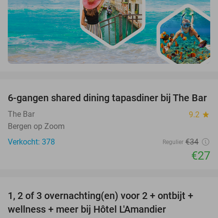
favorite_border
6-gangen shared dining tapasdiner bij The Bar
21%
The Bar
9.2
star
Bergen op Zoom
Verkocht: 378
€34
Regulier
€27
favorite_border
1, 2 of 3 overnachting(en) voor 2 + ontbijt +
32%
NEW
wellness + meer bij Hôtel L'Amandier
TODAY