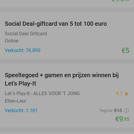
favorite_border
Social Deal-giftcard van 5 tot 100 euro
Social Deal Giftcard
Online
€5
Verkocht: 76.890
favorite_border
Speeltegoed + gamen en prijzen winnen bij
34%
Let's Play-It
Let´s Play-It - ALLES VOOR 'T JONG
9.7
star
Etten-Leur
Verkocht: 1.181
€15
Regulier
€9
,95
favorite_border