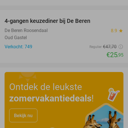
favorite_border
4-gangen keuzediner bij De Beren
46%
De Beren Roosendaal
8.9
star
Oud Gastel
Verkocht: 749
€47
,70
Regulier
€25
,95
Ontdek de leukste
zomervakantiedeals
!
Bekijk nu