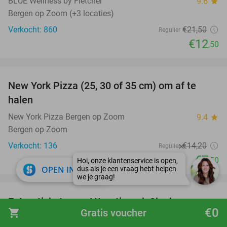
BLUE Wellness by Fletcher
9.6
star
Bergen op Zoom (+3 locaties)
Verkocht: 860
€21
,50
Regulier
€12
,50
favorite_border
New York Pizza (25, 30 of 35 cm) om af te
47%
halen
New York Pizza Bergen op Zoom
9.4
star
Bergen op Zoom
Verkocht: 136
€14
,20
Regulier
€7
,50
close
OPEN IN APP
favorite_border
Entreeticket voor Attractiepark Slagharen +
41%
€0
shopping_cart
Gratis voucher
evt. snackmenu