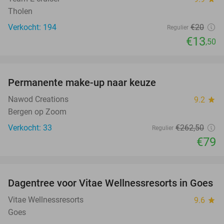
Tholen
Verkocht: 194
€20
Regulier
€13
,50
favorite_border
Permanente make-up naar keuze
70%
Nawod Creations
9.2
star
Bergen op Zoom
Verkocht: 33
€262
,50
Regulier
€79
favorite_border
Dagentree voor Vitae Wellnessresorts in Goes
49%
Vitae Wellnessresorts
9.6
star
Goes