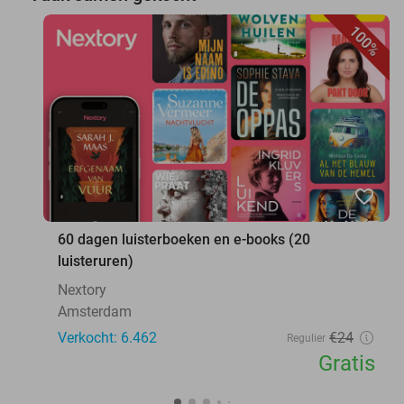
100%
favorite_border
60 dagen luisterboeken en e-books (20
luisteruren)
Nextory
Amsterdam
Verkocht: 6.462
€24
Regulier
Gratis