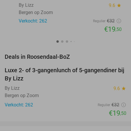
By Lizz
9.6
star
Bergen op Zoom
Verkocht: 262
€32
Regulier
€19
,50
favorite_border
Deals in Roosendaal-BoZ
Luxe 2- of 3-gangenlunch of 5-gangendiner bij
39%
By Lizz
By Lizz
9.6
star
Bergen op Zoom
Verkocht: 262
€32
Regulier
€19
,50
favorite_border