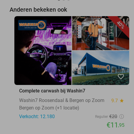
Anderen bekeken ook
40%
favorite_border
Complete carwash bij Washin7
Washin7 Roosendaal & Bergen op Zoom
9.7
star
Bergen op Zoom (+1 locatie)
Verkocht: 12.180
€20
Regulier
€11
,95