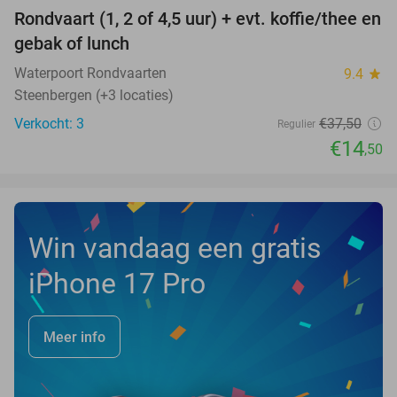
Rondvaart (1, 2 of 4,5 uur) + evt. koffie/thee en
61%
NEW
gebak of lunch
TODAY
Waterpoort Rondvaarten
9.4
star
Steenbergen (+3 locaties)
Verkocht: 3
€37
,50
Regulier
€14
,50
Win vandaag een gratis
iPhone 17 Pro
Meer info