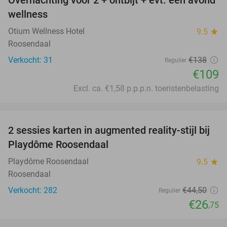
Overnachting voor 2 + ontbijt + evt. een avond
21%
wellness
Otium Wellness Hotel
9.5
star
Roosendaal
Verkocht: 31
€138
Regulier
€109
Excl. ca. €1,58 p.p.p.n. toeristenbelasting
favorite_border
2 sessies karten in augmented reality-stijl bij
40%
Playdôme Roosendaal
Playdôme Roosendaal
9.5
star
Roosendaal
Verkocht: 282
€44
,50
Regulier
€26
,75
favorite_border