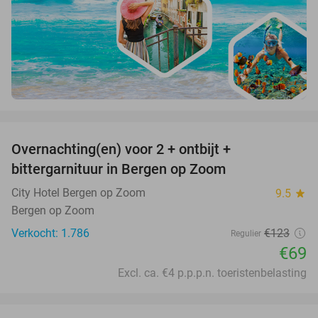
favorite_border
Overnachting(en) voor 2 + ontbijt +
44%
bittergarnituur in Bergen op Zoom
City Hotel Bergen op Zoom
9.5
star
Bergen op Zoom
Verkocht: 1.786
€123
Regulier
€69
Excl. ca. €4 p.p.p.n. toeristenbelasting
favorite_border