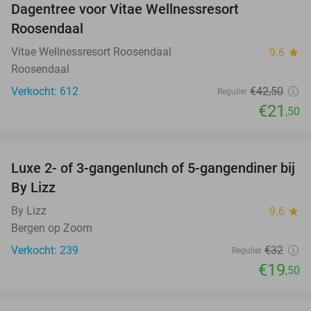
Dagentree voor Vitae Wellnessresort
49%
Roosendaal
Vitae Wellnessresort Roosendaal
9.6
star
Roosendaal
Verkocht: 612
€42
,50
Regulier
€21
,50
favorite_border
Luxe 2- of 3-gangenlunch of 5-gangendiner bij
39%
By Lizz
By Lizz
9.6
star
Bergen op Zoom
Verkocht: 239
€32
Regulier
€19
,50
favorite_border