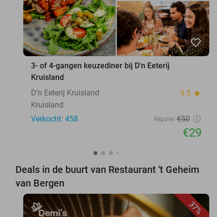
favorite_border
3- of 4-gangen keuzediner bij D'n Eeterij
Kruisland
D'n Eeterij Kruisland
9.5
star
Kruisland
Verkocht: 458
€50
Regulier
€29
Deals in de buurt van Restaurant 't Geheim
van Bergen
37%