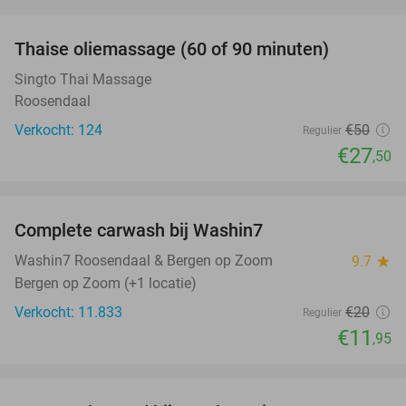
favorite_border
Thaise oliemassage (60 of 90 minuten)
45%
Singto Thai Massage
Roosendaal
Verkocht: 124
€50
Regulier
€27
,50
favorite_border
Complete carwash bij Washin7
40%
Washin7 Roosendaal & Bergen op Zoom
9.7
star
Bergen op Zoom (+1 locatie)
Verkocht: 11.833
€20
Regulier
€11
,95
favorite_border