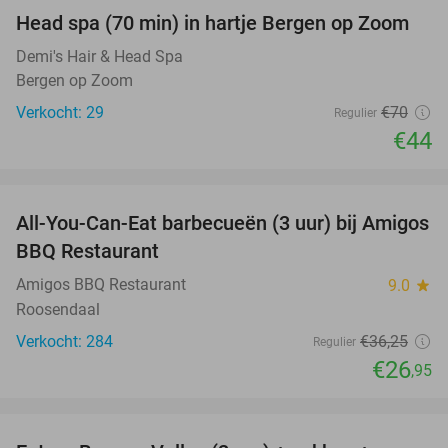
Head spa (70 min) in hartje Bergen op Zoom
37%
Demi's Hair & Head Spa
Bergen op Zoom
Verkocht: 29
€70
Regulier
€44
favorite_border
All-You-Can-Eat barbecueën (3 uur) bij Amigos
26%
BBQ Restaurant
Amigos BBQ Restaurant
9.0
star
Roosendaal
Verkocht: 284
€36
,25
Regulier
€26
,95
favorite_border