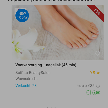
53%
NEW
TODAY
favorite_border
Voetverzorging + nagellak (45 min)
Soffitta BeautySalon
9.5
star
Woensdrecht
Verkocht: 23
€35
Regulier
€16
,50