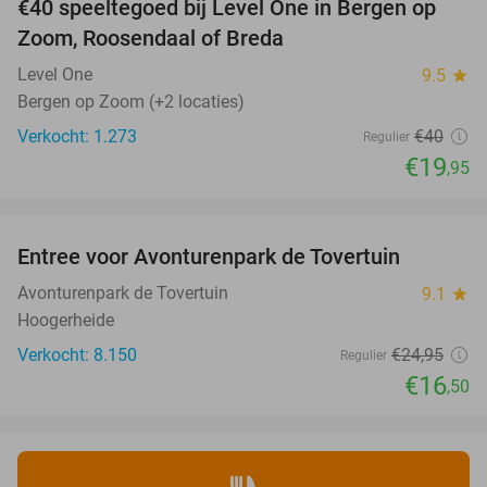
€40 speeltegoed bij Level One in Bergen op
50%
Zoom, Roosendaal of Breda
Level One
9.5
star
Bergen op Zoom (+2 locaties)
Verkocht: 1.273
€40
Regulier
€19
,95
favorite_border
Entree voor Avonturenpark de Tovertuin
34%
Avonturenpark de Tovertuin
9.1
star
Hoogerheide
Verkocht: 8.150
€24
,95
Regulier
€16
,50