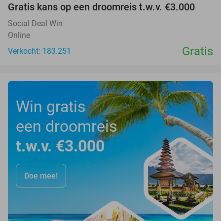
Gratis kans op een droomreis t.w.v. €3.000
Social Deal Win
Online
Gratis
Verkocht: 183.251
Win gratis
een droomreis
t.w.v. €3.000
Doe mee!