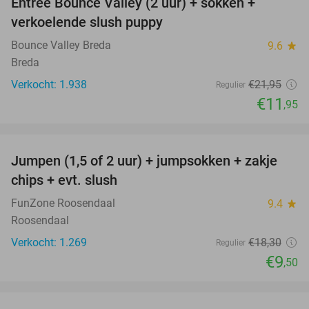
Entree Bounce Valley (2 uur) + sokken +
46%
verkoelende slush puppy
Bounce Valley Breda
9.6
star
Breda
Verkocht: 1.938
€21
,95
Regulier
€11
,95
favorite_border
Jumpen (1,5 of 2 uur) + jumpsokken + zakje
48%
chips + evt. slush
FunZone Roosendaal
9.4
star
Roosendaal
Verkocht: 1.269
€18
,30
Regulier
€9
,50
favorite_border