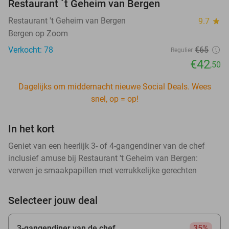
Restaurant ´t Geheim van Bergen
Restaurant 't Geheim van Bergen
9.7
star
Bergen op Zoom
Verkocht: 78
€65
Regulier
€42
,50
Dagelijks om middernacht nieuwe Social Deals. Wees
snel, op = op!
In het kort
Geniet van een heerlijk 3- of 4-gangendiner van de chef
inclusief amuse bij Restaurant 't Geheim van Bergen:
verwen je smaakpapillen met verrukkelijke gerechten
Selecteer jouw deal
3-gangendiner van de chef
35%