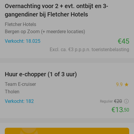
Overnachting voor 2 + evt. ontbijt en 3-
gangendiner bij Fletcher Hotels
Fletcher Hotels
Bergen op Zoom (+ meerdere locaties)
€45
Verkocht: 18.025
Excl. ca. €3 p.p.p.n. toeristenbelasting
favorite_border
Huur e-chopper (1 of 3 uur)
33%
Team E-cruiser
9.9
star
Tholen
Verkocht: 182
€20
Regulier
€13
,50