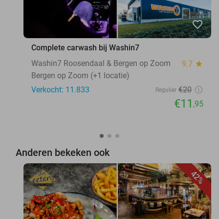
favorite_border
Complete carwash bij Washin7
Washin7 Roosendaal & Bergen op Zoom
9.7
star
Bergen op Zoom (+1 locatie)
Verkocht: 11.833
€20
Regulier
€11
,95
Anderen bekeken ook
42%