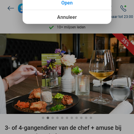
Open
7 dagen per week beschikbaar
Annuleer
Bereikbaar tot 23:00
10+ miljoen leden
9,4
op basis van
205.945 reviews
35%
Ontdek 15.000+ deals
7 dagen per week beschikbaar
10+ miljoen leden
favorite_border
3- of 4-gangendiner van de chef + amuse bij