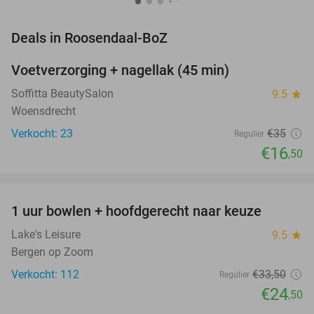
favorite_border
Deals in Roosendaal-BoZ
Voetverzorging + nagellak (45 min)
53%
NEW
TODAY
Soffitta BeautySalon
9.5
star
Woensdrecht
Verkocht: 23
€35
Regulier
€16
,50
favorite_border
1 uur bowlen + hoofdgerecht naar keuze
27%
Lake's Leisure
9.5
star
Bergen op Zoom
Verkocht: 112
€33
,50
Regulier
€24
,50