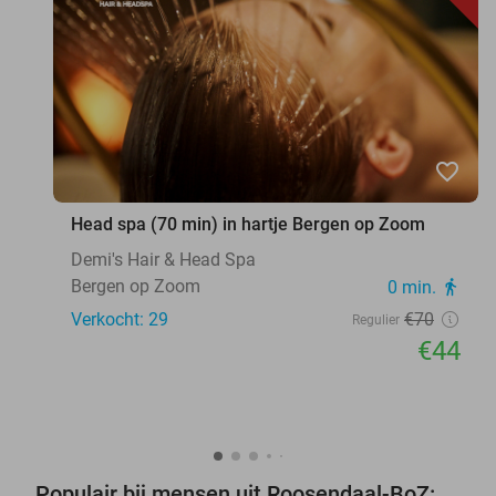
favorite_border
Head spa (70 min) in hartje Bergen op Zoom
Demi's Hair & Head Spa
Bergen op Zoom
0 min.
directions_walk
Verkocht: 29
€70
Regulier
€44
Populair bij mensen uit Roosendaal-BoZ: