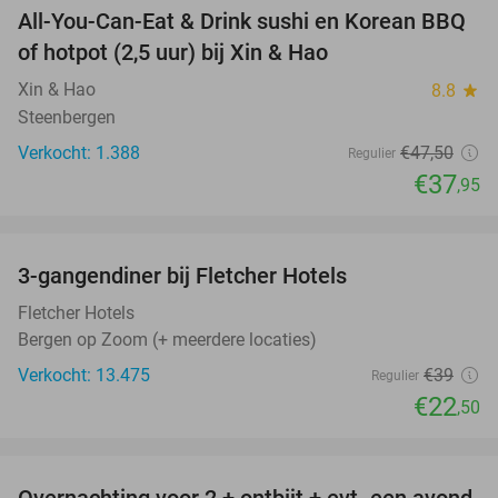
All-You-Can-Eat & Drink sushi en Korean BBQ
20%
of hotpot (2,5 uur) bij Xin & Hao
Xin & Hao
8.8
star
Steenbergen
Verkocht: 1.388
€47
,50
Regulier
€37
,95
favorite_border
3-gangendiner bij Fletcher Hotels
42%
Fletcher Hotels
Bergen op Zoom (+ meerdere locaties)
Verkocht: 13.475
€39
Regulier
€22
,50
favorite_border