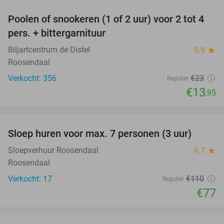
Poolen of snookeren (1 of 2 uur) voor 2 tot 4
39%
pers. + bittergarnituur
Biljartcentrum de Distel
9.9
star
Roosendaal
Verkocht: 356
€23
Regulier
€13
,95
favorite_border
Sloep huren voor max. 7 personen (3 uur)
30%
Sloepverhuur Roosendaal
9.7
star
Roosendaal
Verkocht: 17
€110
Regulier
€77
favorite_border