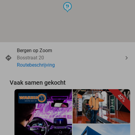
food
Bergen op Zoom
Bosstraat 20
Routebeschrijving
Vaak samen gekocht
40%