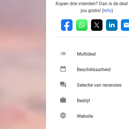
Kopen drie vrienden? Dan is de deal
jou gratis! (
info
)
whatsapp
linkedin
fb
mai
list
keybo
Multideal
date_range
keybo
Beschikbaarheid
chat
keybo
Selectie van recensies
work
keybo
Bedrijf
language
keybo
Website