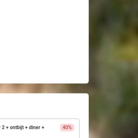
2 + ontbijt + diner +
40%