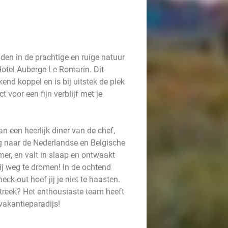
dden in de prachtige en ruige natuur
Hotel Auberge Le Romarin. Dit
end koppel en is bij uitstek de plek
 voor een fijn verblijf met je
n een heerlijk diner van de chef,
g naar de Nederlandse en Belgische
er, en valt in slaap en ontwaakt
bij weg te dromen! In de ochtend
eck-out hoef jij je niet te haasten.
 streek? Het enthousiaste team heeft
 vakantieparadijs!