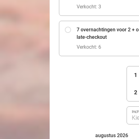
Verkocht: 3
7 overnachtingen voor 2 + on
late-checkout
Verkocht: 6
1
2
Inc
Ki
augustus 2026