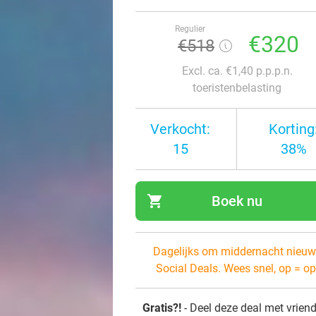
Regulier
€320
€518
Excl. ca. €1,40 p.p.p.n.
toeristenbelasting
Verkocht:
Korting
15
38%
shopping_cart
Boek nu
navi
Dagelijks om middernacht nieuw
Social Deals. Wees snel, op = op
Gratis?!
- Deel deze deal met vrien