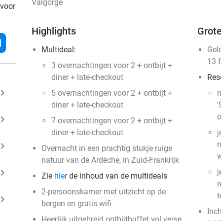
Valgorge
 voor
Highlights
Grote
l
Multideal:
Gel
13 
3 overnachtingen voor 2 + ontbijt +
diner + late-checkout
Res
ard_arrow_right
5 overnachtingen voor 2 + ontbijt +
n
diner + late-checkout
'
o
ard_arrow_right
7 overnachtingen voor 2 + ontbijt +
diner + late-checkout
j
r
ard_arrow_right
Overnacht in een prachtig stukje ruige
w
natuur van de Ardèche, in Zuid-Frankrijk
ard_arrow_right
j
Zie
hier
de inhoud van de multideals
r
2-persoonskamer met uitzicht op de
t
ard_arrow_right
bergen en gratis wifi
Inc
Heerlijk uitgebreid ontbijtbuffet vol verse