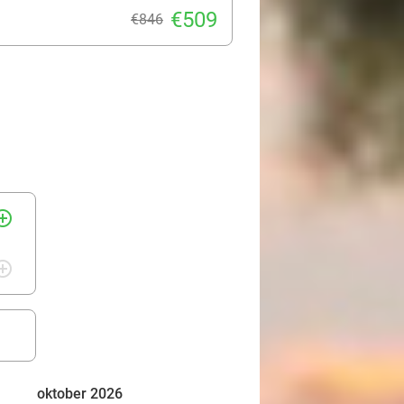
€509
€846
rcle_outline
rcle_outline
oktober 2026