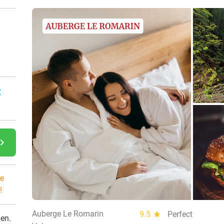
:
gate_next
e
!
Auberge Le Romarin
9.5
star
Perfect
den.