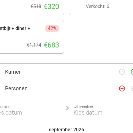
€320
€518
Verkocht: 6
tbijt + diner +
42%
€683
€1.174
remove_circle_outline
add_ci
Kamer
remove_circle_outline
add_ci
Personen
hecken
Uitchecken
es datum
Kies datum
september 2026