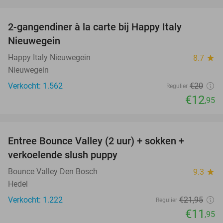
favorite_border
2-gangendiner à la carte bij Happy Italy
35%
Nieuwegein
Happy Italy Nieuwegein
8.7
star
Nieuwegein
Verkocht: 1.562
€20
Regulier
€12
,95
favorite_border
Entree Bounce Valley (2 uur) + sokken +
46%
verkoelende slush puppy
Bounce Valley Den Bosch
9.3
star
Hedel
Verkocht: 1.222
€21
,95
Regulier
€11
,95