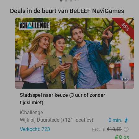
Deals in de buurt van BeLEEF NaviGames
46%
favorite_border
Stadsspel naar keuze (3 uur of zonder
tijdslimiet)
iChallenge
Wijk bij Duurstede (+121 locaties)
0 min.
directions_walk
Verkocht: 723
€18
,50
Regulier
€9
,95