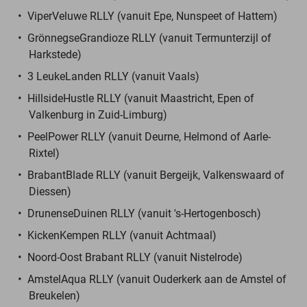
ViperVeluwe RLLY (vanuit Epe, Nunspeet of Hattem)
GrönnegseGrandioze RLLY (vanuit Termunterzijl of
Harkstede)
3 LeukeLanden RLLY (vanuit Vaals)
HillsideHustle RLLY (vanuit Maastricht, Epen of
Valkenburg in Zuid-Limburg)
PeelPower RLLY (vanuit Deurne, Helmond of Aarle-
Rixtel)
BrabantBlade RLLY (vanuit Bergeijk, Valkenswaard of
Diessen)
DrunenseDuinen RLLY (vanuit 's-Hertogenbosch)
KickenKempen RLLY (vanuit Achtmaal)
Noord-Oost Brabant RLLY (vanuit Nistelrode)
AmstelAqua RLLY (vanuit Ouderkerk aan de Amstel of
Breukelen)