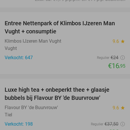
favorite_border
Entree Nettenpark of Klimbos IJzeren Man
29%
Vught + consumptie
Klimbos IJzeren Man Vught
9.6
star
Vught
Verkocht: 647
€24
Regulier
€16
,95
favorite_border
Luxe high tea + onbeperkt thee + glaasje
40%
bubbels bij Flavour BY 'de Buurvrouw'
Flavour BY 'de Buurvrouw'
9.6
star
Tiel
Verkocht: 198
€37
,50
Regulier