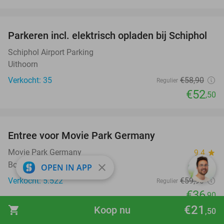
favorite_border
Parkeren incl. elektrisch opladen bij Schiphol
11%
Schiphol Airport Parking
Uithoorn
Verkocht: 35
€58
,90
Regulier
€52
,50
favorite_border
Entree voor Movie Park Germany
38%
Movie Park Germany
9.4
star
Bottrop
close
OPEN IN APP
Verkocht: 5.522
€59
,90
Regulier
€36
,90
€21
shopping_cart
Koop nu
,50