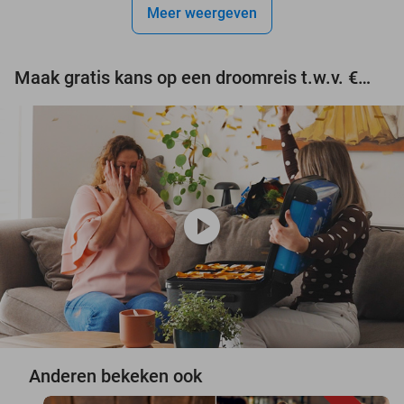
Meer weergeven
Maak gratis kans op een droomreis t.w.v. €3.000!
play_circle
Anderen bekeken ook