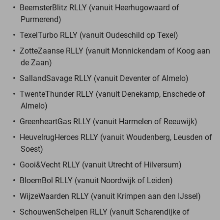
BeemsterBlitz RLLY (vanuit Heerhugowaard of
Purmerend)
TexelTurbo RLLY (vanuit Oudeschild op Texel)
ZotteZaanse RLLY (vanuit Monnickendam of Koog aan
de Zaan)
SallandSavage RLLY (vanuit Deventer of Almelo)
TwenteThunder RLLY (vanuit Denekamp, Enschede of
Almelo)
GreenheartGas RLLY (vanuit Harmelen of Reeuwijk)
HeuvelrugHeroes RLLY (vanuit Woudenberg, Leusden of
Soest)
Gooi&Vecht RLLY (vanuit Utrecht of Hilversum)
BloemBol RLLY (vanuit Noordwijk of Leiden)
WijzeWaarden RLLY (vanuit Krimpen aan den IJssel)
SchouwenSchelpen RLLY (vanuit Scharendijke of