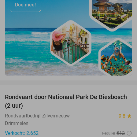
Doe mee!
favorite_border
Rondvaart door Nationaal Park De Biesbosch
21%
(2 uur)
Rondvaartbedrijf Zilvermeeuw
9.8
star
Drimmelen
Verkocht: 2.652
€12
Regulier