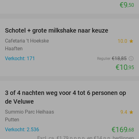
€9
,50
favorite_border
Schotel + grote milkshake naar keuze
42%
Cafetaria 't Hoekske
10.0
star
Haaften
Verkocht: 171
€18
,85
Regulier
€10
,95
favorite_border
3 of 4 nachten weg voor 4 tot 6 personen op
de Veluwe
Summio Parc Heihaas
9.4
star
Putten
€169
Verkocht: 2.536
,68
Excl. ca. €1,79 p.p.p.n. en €14 p.p. bedlinnen