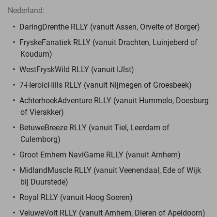
Nederland:
DaringDrenthe RLLY (vanuit Assen, Orvelte of Borger)
FryskeFanatiek RLLY (vanuit Drachten, Luinjeberd of
Koudum)
WestFryskWild RLLY (vanuit IJlst)
7-HeroicHills RLLY (vanuit Nijmegen of Groesbeek)
AchterhoekAdventure RLLY (vanuit Hummelo, Doesburg
of Vierakker)
BetuweBreeze RLLY (vanuit Tiel, Leerdam of
Culemborg)
Groot Ernhem NaviGame RLLY (vanuit Arnhem)
MidlandMuscle RLLY (vanuit Veenendaal, Ede of Wijk
bij Duurstede)
Royal RLLY (vanuit Hoog Soeren)
VeluweVolt RLLY (vanuit Arnhem, Dieren of Apeldoorn)