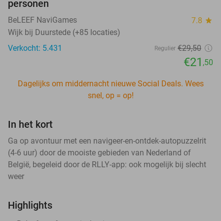
personen
BeLEEF NaviGames
7.8
star
Wijk bij Duurstede (+85 locaties)
Verkocht: 5.431
€29
,50
Regulier
€21
,50
Dagelijks om middernacht nieuwe Social Deals. Wees
snel, op = op!
In het kort
Ga op avontuur met een navigeer-en-ontdek-autopuzzelrit
(4-6 uur) door de mooiste gebieden van Nederland of
België, begeleid door de RLLY-app: ook mogelijk bij slecht
weer
Highlights