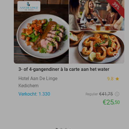
39%
favorite_border
3- of 4-gangendiner à la carte aan het water
Hotel Aan De Linge
9.8
star
Kedichem
Verkocht: 1.330
€41
,75
Regulier
€25
,50