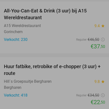
All-You-Can-Eat & Drink (3 uur) bij A15
19%
Wereldrestaurant
A15 Wereldrestaurant
9.4
star
Gorinchem
Verkocht: 230
€46
,50
Regulier
€37
,50
favorite_border
Huur fatbike, retrobike of e-chopper (3 uur) +
35%
route
Hill´s Groepsuitje Bergharen
9.8
star
Bergharen
Verkocht: 418
€34
,50
Regulier
€22
,50