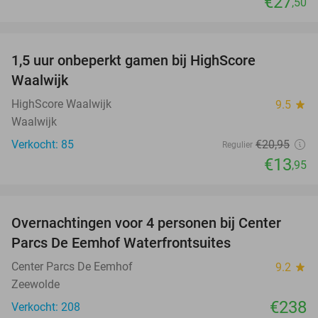
€27
,50
favorite_border
1,5 uur onbeperkt gamen bij HighScore
33%
NEW
Waalwijk
TODAY
HighScore Waalwijk
9.5
star
Waalwijk
Verkocht: 85
€20
,95
Regulier
€13
,95
favorite_border
Overnachtingen voor 4 personen bij Center
Parcs De Eemhof Waterfrontsuites
Center Parcs De Eemhof
9.2
star
Zeewolde
€238
Verkocht: 208