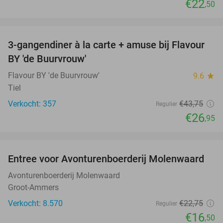
€22
,50
favorite_border
3-gangendiner à la carte + amuse bij Flavour
38%
BY 'de Buurvrouw'
Flavour BY 'de Buurvrouw'
9.6
star
Tiel
Verkocht: 357
€43
,75
Regulier
€26
,95
favorite_border
Entree voor Avonturenboerderij Molenwaard
27%
Avonturenboerderij Molenwaard
Groot-Ammers
Verkocht: 8.570
€22
,75
Regulier
€16
,50