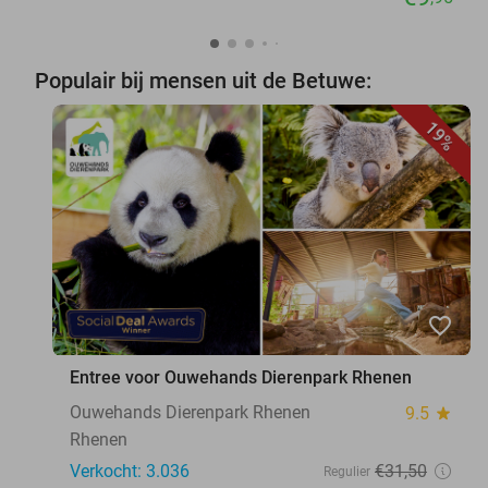
Populair bij mensen uit de Betuwe:
19%
favorite_border
Entree voor Ouwehands Dierenpark Rhenen
Ouwehands Dierenpark Rhenen
9.5
star
Rhenen
Verkocht: 3.036
€31
,50
Regulier