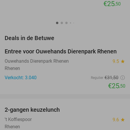
€25
,50
favorite_border
Deals in de Betuwe
Entree voor Ouwehands Dierenpark Rhenen
19%
Ouwehands Dierenpark Rhenen
9.5
star
Rhenen
Verkocht: 3.040
€31
,50
Regulier
€25
,50
favorite_border
2-gangen keuzelunch
41%
NEW
TODAY
't Koffiespoor
9.6
star
Rhenen