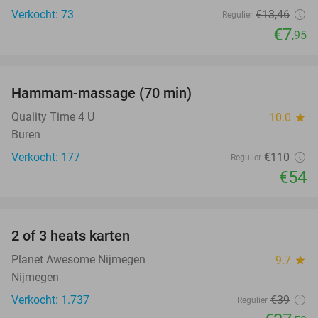
Verkocht: 73
€13
,46
Regulier
€7
,95
favorite_border
Hammam-massage (70 min)
51%
Quality Time 4 U
10.0
star
Buren
Verkocht: 177
€110
Regulier
€54
favorite_border
2 of 3 heats karten
29%
Planet Awesome Nijmegen
9.7
star
Nijmegen
Verkocht: 1.737
€39
Regulier