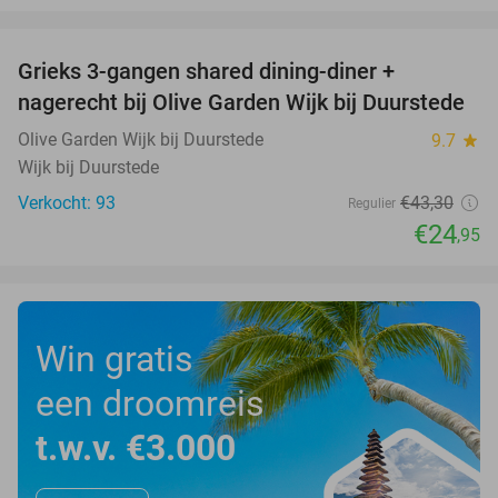
favorite_border
Grieks 3-gangen shared dining-diner +
42%
nagerecht bij Olive Garden Wijk bij Duurstede
Olive Garden Wijk bij Duurstede
9.7
star
Wijk bij Duurstede
Verkocht: 93
€43
,30
Regulier
€24
,95
Win gratis
een droomreis
t.w.v. €3.000