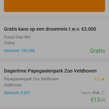
favorite_border
Gratis kans op een droomreis t.w.v. €3.000
Social Deal Win
Online
Gratis
Verkocht: 183.306
favorite_border
Dagentree Papegaaienpark Zoo Veldhoven
26%
Papegaaienpark Zoo Veldhoven
9.4
star
Veldhoven
Verkocht: 9.021
€18
Regulier
€13
,25
favorite_border