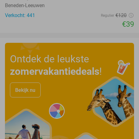
Beneden-Leeuwen
Verkocht: 441
€120
Regulier
€39
Ontdek de leukste
zomervakantiedeals
!
Bekijk nu