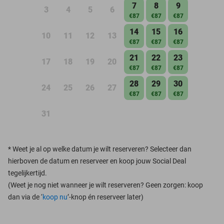
7
8
9
3
4
5
6
€87
€87
€87
14
15
16
10
11
12
13
€87
€87
€87
21
22
23
17
18
19
20
€87
€87
€87
28
29
30
24
25
26
27
€87
€87
€87
31
*
Weet je al op welke datum je wilt reserveren? Selecteer dan
hierboven de datum en reserveer en koop jouw Social Deal
tegelijkertijd.
(Weet je nog niet wanneer je wilt reserveren? Geen zorgen: koop
dan via de ‘
koop nu
’-knop én reserveer later)