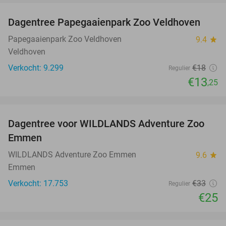
Dagentree Papegaaienpark Zoo Veldhoven
26%
Papegaaienpark Zoo Veldhoven
9.4
star
Veldhoven
Verkocht: 9.299
€18
Regulier
€13
,25
favorite_border
Dagentree voor WILDLANDS Adventure Zoo
24%
Emmen
WILDLANDS Adventure Zoo Emmen
9.6
star
Emmen
Verkocht: 17.753
€33
Regulier
€25
favorite_border