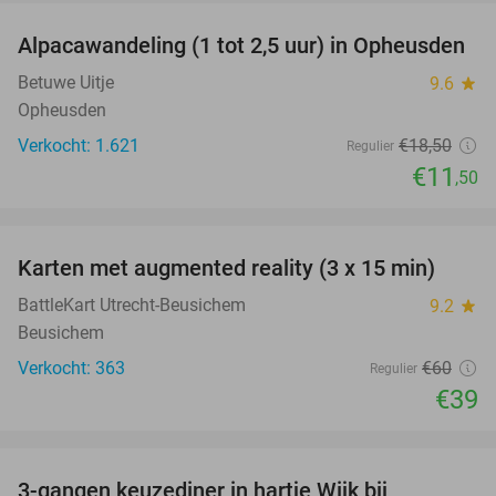
Alpacawandeling (1 tot 2,5 uur) in Opheusden
38%
Betuwe Uitje
9.6
star
Opheusden
Verkocht: 1.621
€18
,50
Regulier
€11
,50
favorite_border
Karten met augmented reality (3 x 15 min)
35%
BattleKart Utrecht-Beusichem
9.2
star
Beusichem
Verkocht: 363
€60
Regulier
€39
favorite_border
3-gangen keuzediner in hartje Wijk bij