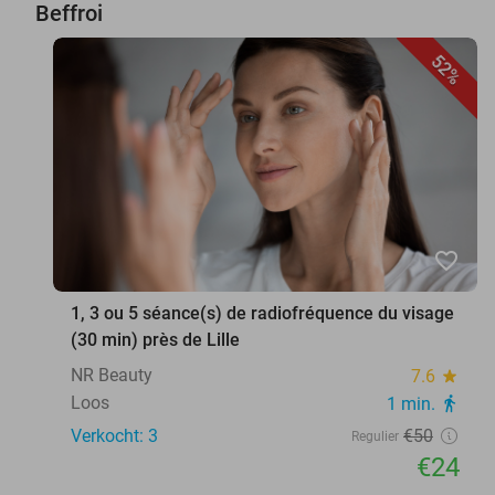
Beffroi
52%
favorite_border
1, 3 ou 5 séance(s) de radiofréquence du visage
(30 min) près de Lille
NR Beauty
7.6
star
Loos
1 min.
directions_walk
Verkocht: 3
€50
Regulier
€24