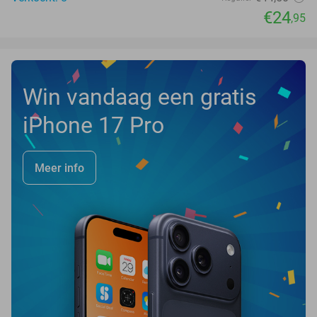
€24
,95
Win vandaag een gratis
iPhone 17 Pro
Meer info