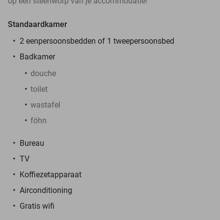
op een steenworp van je accommodatie!
Standaardkamer
2 eenpersoonsbedden of 1 tweepersoonsbed
Badkamer
douche
toilet
wastafel
föhn
Bureau
TV
Koffiezetapparaat
Airconditioning
Gratis wifi