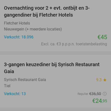
Overnachting voor 2 + evt. ontbijt en 3-
gangendiner bij Fletcher Hotels
Fletcher Hotels
Nieuwegein (+ meerdere locaties)
€45
Verkocht: 18.096
Excl. ca. €3 p.p.p.n. toeristenbelasting
favorite_border
3-gangen keuzediner bij Syrisch Restaurant
32%
Gaia
Syrisch Restaurant Gaia
9.3
star
Tiel
Verkocht: 13
€36
,50
Regulier
€24
,95
favorite_border