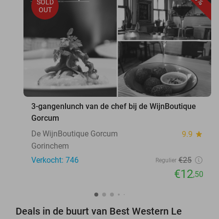
SOLD
OUT
3-gangenlunch van de chef bij de WijnBoutique
Gorcum
De WijnBoutique Gorcum
9.9
star
Gorinchem
Verkocht: 746
€25
Regulier
€12
,50
Deals in de buurt van Best Western Le