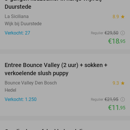
36%
Duurstede
La Siciliana
8.9
star
Wijk bij Duurstede
Verkocht: 27
€29
,50
Regulier
€18
,95
favorite_border
Entree Bounce Valley (2 uur) + sokken +
46%
verkoelende slush puppy
Bounce Valley Den Bosch
9.3
star
Hedel
Verkocht: 1.250
€21
,95
Regulier
€11
,95
favorite_border