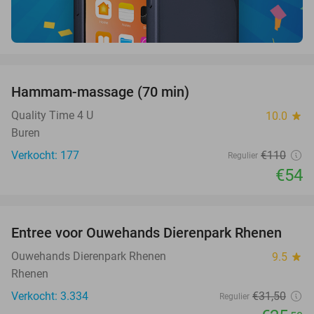
favorite_border
Hammam-massage (70 min)
51%
Quality Time 4 U
10.0
star
Buren
Verkocht: 177
€110
Regulier
€54
favorite_border
Entree voor Ouwehands Dierenpark Rhenen
19%
Ouwehands Dierenpark Rhenen
9.5
star
Rhenen
Verkocht: 3.334
€31
,50
Regulier