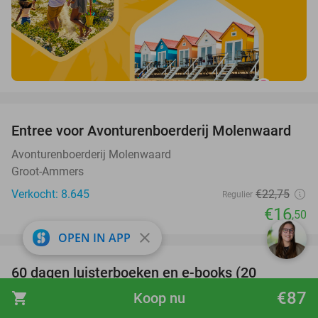
favorite_border
Entree voor Avonturenboerderij Molenwaard
27%
Avonturenboerderij Molenwaard
Groot-Ammers
Verkocht: 8.645
€22
,75
Regulier
€16
,50
favorite_border
close
OPEN IN APP
100%
60 dagen luisterboeken en e-books (20
luisteruren)
€87
shopping_cart
Koop nu
Nextory