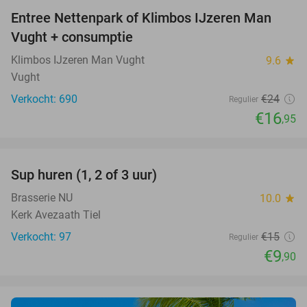
Entree Nettenpark of Klimbos IJzeren Man
29%
Vught + consumptie
Klimbos IJzeren Man Vught
9.6
star
Vught
Verkocht: 690
€24
Regulier
€16
,95
favorite_border
Sup huren (1, 2 of 3 uur)
34%
Brasserie NU
10.0
star
Kerk Avezaath Tiel
Verkocht: 97
€15
Regulier
€9
,90