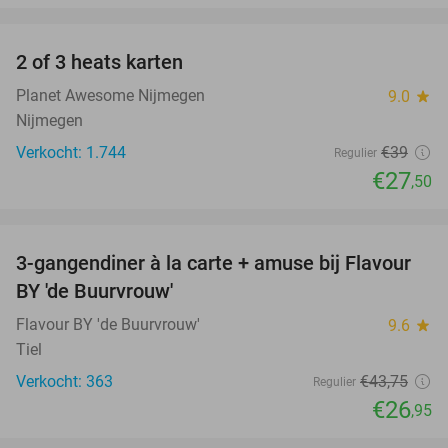
favorite_border
2 of 3 heats karten
29%
Planet Awesome Nijmegen
9.0
star
Nijmegen
Verkocht: 1.744
€39
Regulier
€27
,50
favorite_border
3-gangendiner à la carte + amuse bij Flavour
38%
BY 'de Buurvrouw'
Flavour BY 'de Buurvrouw'
9.6
star
Tiel
Verkocht: 363
€43
,75
Regulier
€26
,95
favorite_border