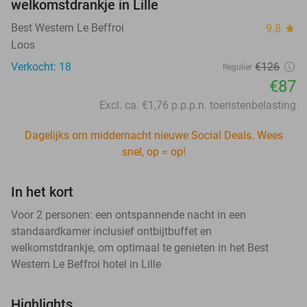
welkomstdrankje in Lille
Best Western Le Beffroi
9.8
star
Loos
Verkocht: 18
€126
Regulier
€87
Excl. ca. €1,76 p.p.p.n. toeristenbelasting
Dagelijks om middernacht nieuwe Social Deals. Wees
snel, op = op!
In het kort
Voor 2 personen: een ontspannende nacht in een
standaardkamer inclusief ontbijtbuffet en
welkomstdrankje, om optimaal te genieten in het Best
Western Le Beffroi hotel in Lille
Highlights