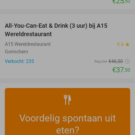
€25
,50
favorite_border
All-You-Can-Eat & Drink (3 uur) bij A15
19%
Wereldrestaurant
A15 Wereldrestaurant
9.4
star
Gorinchem
Verkocht: 235
€46
,50
Regulier
€37
,50
Voordelig spontaan uit
eten?