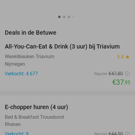
favorite_border
Deals in de Betuwe
All-You-Can-Eat & Drink (3 uur) bij Triavium
21%
Wereldkeuken Triavium
9.4
star
Nijmegen
Verkocht: 4.677
€47
,80
Regulier
€37
,95
favorite_border
E-chopper huren (4 uur)
44%
NEW
TODAY
Bed & Breakfast Trouwborst
Rhenen
Verkocht: 8
€44
,50
Regulier