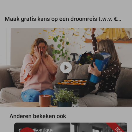
Maak gratis kans op een droomreis t.w.v. €3.000!
play_circle
Anderen bekeken ook
50%