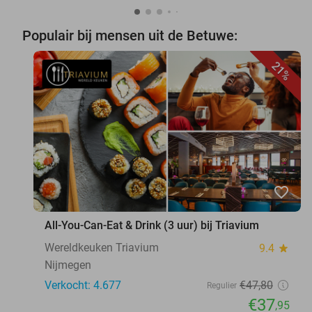
Populair bij mensen uit de Betuwe:
21%
favorite_border
All-You-Can-Eat & Drink (3 uur) bij Triavium
Wereldkeuken Triavium
9.4
star
Nijmegen
Verkocht: 4.677
€47
,80
Regulier
€37
,95