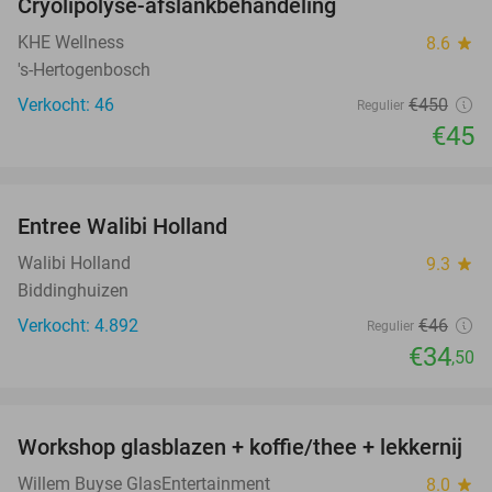
Cryolipolyse-afslankbehandeling
90%
KHE Wellness
8.6
star
's-Hertogenbosch
Verkocht: 46
€450
Regulier
€45
favorite_border
Entree Walibi Holland
25%
Walibi Holland
9.3
star
Biddinghuizen
Verkocht: 4.892
€46
Regulier
€34
,50
favorite_border
Workshop glasblazen + koffie/thee + lekkernij
68%
Willem Buyse GlasEntertainment
8.0
star