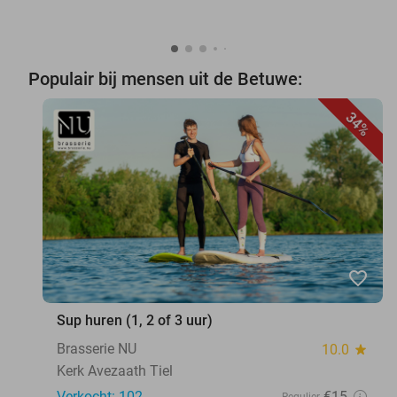
Populair bij mensen uit de Betuwe:
34%
favorite_border
Sup huren (1, 2 of 3 uur)
Brasserie NU
10.0
star
Kerk Avezaath Tiel
Verkocht: 102
€15
Regulier