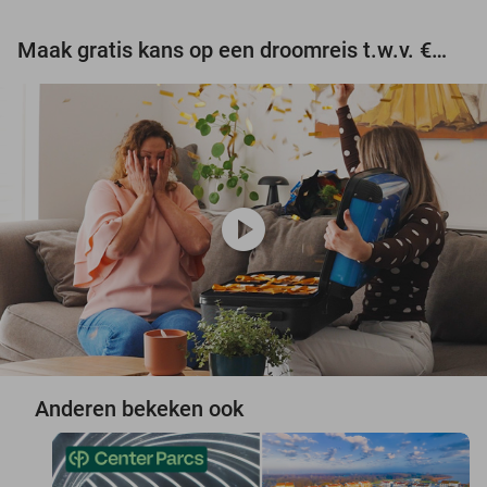
Maak gratis kans op een droomreis t.w.v. €3.000!
play_circle
Anderen bekeken ook