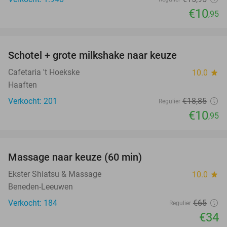
€10
,95
favorite_border
Schotel + grote milkshake naar keuze
42%
Cafetaria 't Hoekske
10.0
star
Haaften
Verkocht: 201
€18
,85
Regulier
€10
,95
favorite_border
Massage naar keuze (60 min)
48%
Ekster Shiatsu & Massage
10.0
star
Beneden-Leeuwen
Verkocht: 184
€65
Regulier
€34