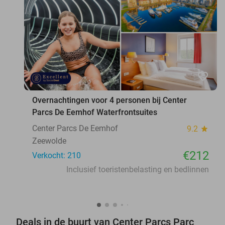
favorite_border
Overnachtingen voor 4 personen bij Center
Parcs De Eemhof Waterfrontsuites
Center Parcs De Eemhof
9.2
star
Zeewolde
€212
Verkocht: 210
Inclusief toeristenbelasting en bedlinnen
Deals in de buurt van Center Parcs Parc