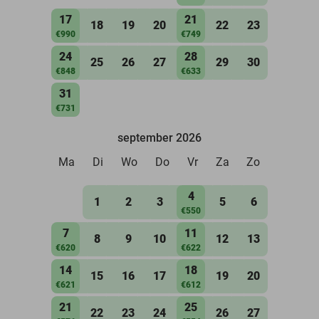
17
21
18
19
20
22
23
€990
€749
24
28
25
26
27
29
30
€848
€633
31
€731
september 2026
Ma
Di
Wo
Do
Vr
Za
Zo
4
1
2
3
5
6
€550
7
11
8
9
10
12
13
€620
€622
14
18
15
16
17
19
20
€621
€612
21
25
22
23
24
26
27