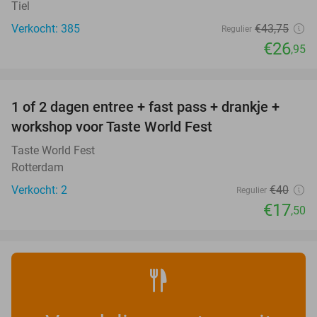
Tiel
Verkocht: 385
€43
,75
Regulier
€26
,95
favorite_border
1 of 2 dagen entree + fast pass + drankje +
56%
NEW
workshop voor Taste World Fest
TODAY
Taste World Fest
Rotterdam
Verkocht: 2
€40
Regulier
€17
,50