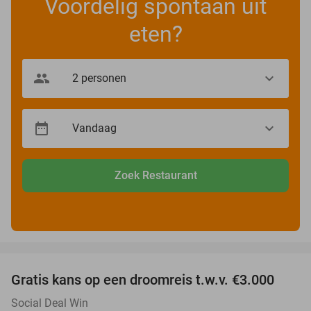
Voordelig spontaan uit
eten?
Zoek Restaurant
favorite_border
Gratis kans op een droomreis t.w.v. €3.000
Social Deal Win