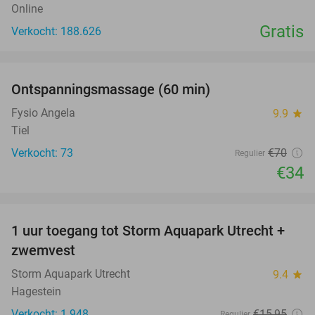
Online
Gratis
Verkocht: 188.626
favorite_border
Ontspanningsmassage (60 min)
51%
Fysio Angela
9.9
star
Tiel
Verkocht: 73
€70
Regulier
€34
favorite_border
1 uur toegang tot Storm Aquapark Utrecht +
31%
zwemvest
Storm Aquapark Utrecht
9.4
star
Hagestein
Verkocht: 1.948
€15
,95
Regulier