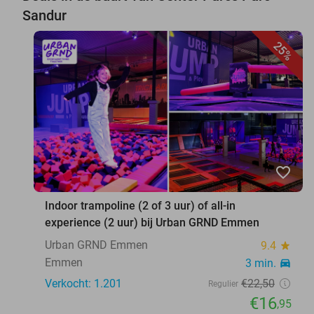
Sandur
25%
favorite_border
Indoor trampoline (2 of 3 uur) of all-in
experience (2 uur) bij Urban GRND Emmen
Urban GRND Emmen
9.4
star
Emmen
3 min.
directions_car
Verkocht: 1.201
€22
,50
Regulier
€16
,95