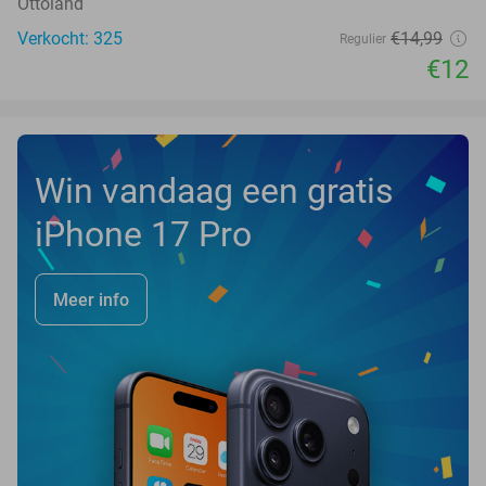
Ottoland
Verkocht: 325
€14
,99
Regulier
€12
Win vandaag een gratis
iPhone 17 Pro
Meer info