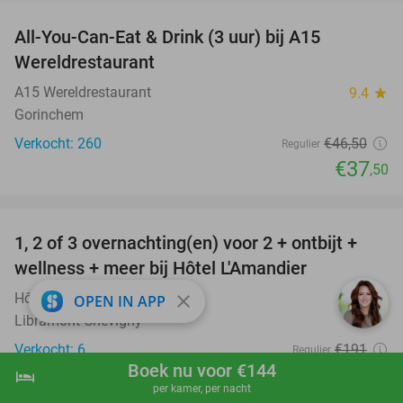
All-You-Can-Eat & Drink (3 uur) bij A15
19%
Wereldrestaurant
A15 Wereldrestaurant
9.4
star
Gorinchem
Verkocht: 260
€46
,50
Regulier
€37
,50
favorite_border
1, 2 of 3 overnachting(en) voor 2 + ontbijt +
32%
NEW
wellness + meer bij Hôtel L'Amandier
TODAY
Hôtel L'Amandier
9.9
star
close
OPEN IN APP
Libramont-Chevigny
Verkocht: 6
€191
Regulier
Boek nu voor €144
€129
hotel
shopping_cart
Boek nu
navigate_next
per kamer, per nacht