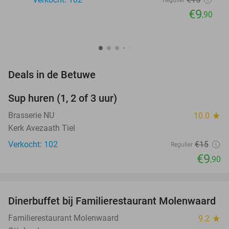
€9
,90
favorite_border
Deals in de Betuwe
Sup huren (1, 2 of 3 uur)
34%
Brasserie NU
10.0
star
Kerk Avezaath Tiel
Verkocht: 102
€15
Regulier
€9
,90
favorite_border
Dinerbuffet bij Familierestaurant Molenwaard
20%
Familierestaurant Molenwaard
9.2
star