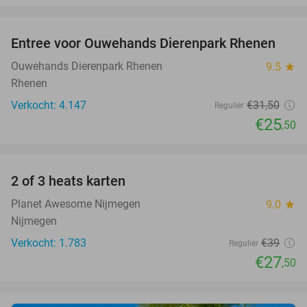
favorite_border
Entree voor Ouwehands Dierenpark Rhenen
19%
Ouwehands Dierenpark Rhenen
9.5
star
Rhenen
Verkocht: 4.147
€31
,50
Regulier
€25
,50
favorite_border
2 of 3 heats karten
29%
Planet Awesome Nijmegen
9.0
star
Nijmegen
Verkocht: 1.783
€39
Regulier
€27
,50