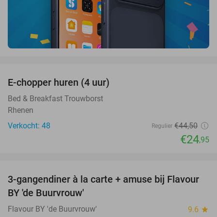
favorite_border
E-chopper huren (4 uur)
44%
Bed & Breakfast Trouwborst
Rhenen
Verkocht: 48
€44
,50
Regulier
€24
,95
favorite_border
3-gangendiner à la carte + amuse bij Flavour
38%
BY 'de Buurvrouw'
Flavour BY 'de Buurvrouw'
9.6
star