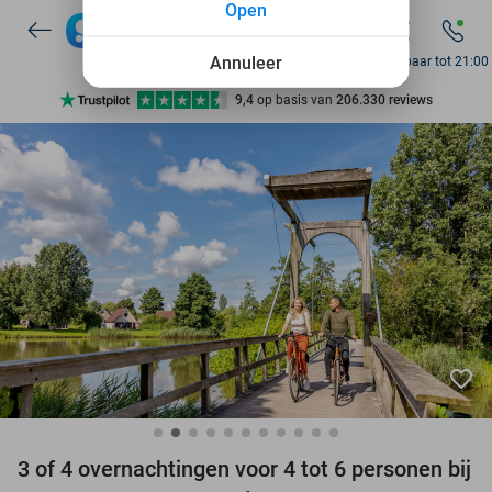
Open
7 dagen per week beschikbaar
10+ miljoen leden
Annuleer
Bereikbaar tot 21:00
9,4
op basis van
206.330 reviews
Ontdek 15.000+ deals
7 dagen per week beschikbaar
10+ miljoen leden
favorite_border
3 of 4 overnachtingen voor 4 tot 6 personen bij