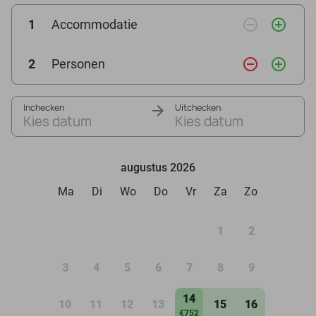
remove_circle_outline
add_circle_outline
1
Accommodatie
remove_circle_outline
add_circle_outline
2
Personen
Inchecken
Uitchecken
Kies datum
Kies datum
augustus 2026
Ma
Di
Wo
Do
Vr
Za
Zo
1
2
3
4
5
6
7
8
9
14
10
11
12
13
15
16
€752