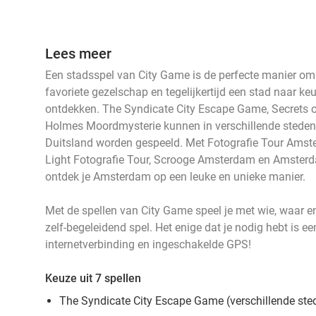
Lees meer
events
events
Een stadsspel van City Game is de perfecte manier om e
events
events
events
favoriete gezelschap en tegelijkertijd een stad naar ke
events
ontdekken. The Syndicate City Escape Game, Secrets 
Holmes Moordmysterie kunnen in verschillende steden i
Duitsland worden gespeeld. Met Fotografie Tour Ams
events
events
Light Fotografie Tour, Scrooge Amsterdam en Amste
ontdek je Amsterdam op een leuke en unieke manier.
Met de spellen van City Game speel je met wie, waar en 
zelf-begeleidend spel. Het enige dat je nodig hebt is e
internetverbinding en ingeschakelde GPS!
Keuze uit 7 spellen
The Syndicate City Escape Game (verschillende ste