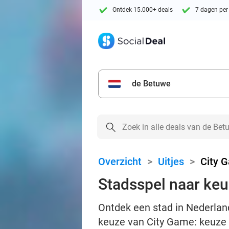
Ontdek 15.000+ deals
7 dagen per
de Betuwe
Overzicht
>
Uitjes
>
City 
Stadsspel naar ke
Ontdek een stad in Nederland
keuze van City Game: keuze u