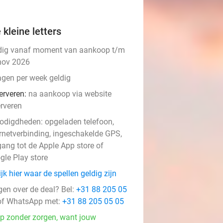
 kleine letters
dig vanaf moment van aankoop t/m
nov 2026
agen per week geldig
erveren:
na aankoop via website
erveren
odigdheden: opgeladen telefoon,
ernetverbinding, ingeschakelde GPS,
events
gang tot de Apple App store of
gle Play store
jk hier waar de spellen geldig zijn
events
gen over de deal? Bel:
+31 88 205 05
events
f WhatsApp met:
+31 88 205 05 05
p zonder zorgen, want jouw