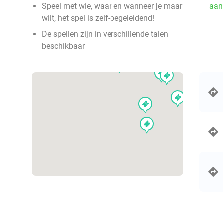
events
events
events
events
events
events
events
events
Speel met wie, waar en wanneer je maar
aan
events
events
events
events
events
events
events
events
wilt, het spel is zelf-begeleidend!
events
events
events
events
events
events
events
events
events
events
events
events
events
De spellen zijn in verschillende talen
events
events
events
beschikbaar
events
events
events
events
events
events
even
events
events
events
events
events
events
events
events
events
events