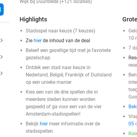
Wijk bij Duurstede (+121 locaties)
l
Highlights
Grote
Stadsspel naar keuze (7 keuzes)
Gel
10 
ard_arrow_right
Zie
hier
de inhoud van de deal
7 d
Beleef een gezellige tijd met je favoriete
ard_arrow_right
gezelschap
Res
res
Ontdek een stad naar keuze in
ard_arrow_right
events
Nederland, België, Frankrijk of Duitsland
Ben
op een unieke manier
int
events
toe
events
Kies een van de drie spellen die in
Goo
events
events
meerdere steden kunnen worden
events
gespeeld of ga voor een van de vier
Beki
events
events
events
events
events
events
Amsterdam-stadsspellen!
events
events
events
Vra
events
events
events
events
events
events
events
events
events
events
events
events
events
events
Bekijk
hier
meer informatie over de
05
o
events
events
events
events
events
events
events
events
events
events
events
events
events
events
events
events
events
events
events
events
stadsspellen
events
Koo
events
events
events
events
events