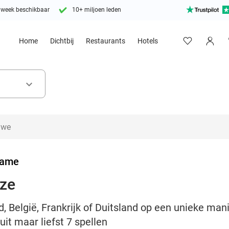
 week beschikbaar
10+ miljoen leden
Home
Dichtbij
Restaurants
Hotels
keyboard_arrow_down
Game
uze
, België, Frankrijk of Duitsland op een unieke man
it maar liefst 7 spellen