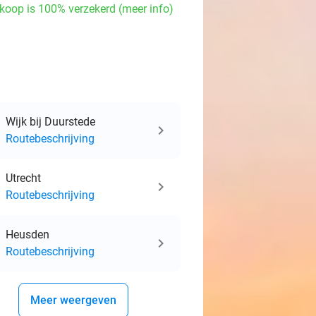
koop is 100% verzekerd (meer info)
events
events
ts
Wijk bij Duurstede
events
Routebeschrijving
events
Utrecht
Routebeschrijving
Heusden
Routebeschrijving
Meer weergeven