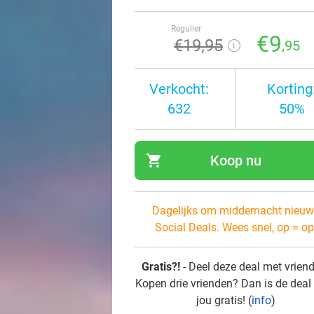
Regulier
€9
€19
,95
,95
Verkocht:
Korting
632
50%
shopping_cart
Koop nu
navi
Dagelijks om middernacht nieuw
Social Deals. Wees snel, op = op
Gratis?!
- Deel deze deal met vrien
Kopen drie vrienden? Dan is de deal
jou gratis! (
info
)