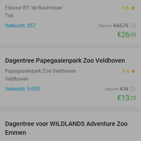
Flavour BY 'de Buurvrouw'
9.6
star
Tiel
Verkocht: 357
€43
,75
Regulier
€26
,95
favorite_border
Dagentree Papegaaienpark Zoo Veldhoven
26%
Papegaaienpark Zoo Veldhoven
9.4
star
Veldhoven
Verkocht: 9.055
€18
Regulier
€13
,25
favorite_border
Dagentree voor WILDLANDS Adventure Zoo
24%
Emmen