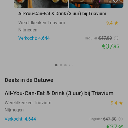
All-You-Can-Eat & Drink (3 uur) bij Triavium
Wereldkeuken Triavium
9.4
star
Nijmegen
Verkocht: 4.644
€47
,80
Regulier
€37
,95
favorite_border
Deals in de Betuwe
All-You-Can-Eat & Drink (3 uur) bij Triavium
21%
Wereldkeuken Triavium
9.4
star
Nijmegen
Verkocht: 4.644
€47
,80
Regulier
€37
,95