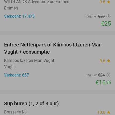
WILDLANDS Adventure Zoo Emmen
9.6
star
Emmen
Verkocht: 17.475
€33
Regulier
€25
favorite_border
Entree Nettenpark of Klimbos IJzeren Man
29%
Vught + consumptie
Klimbos IJzeren Man Vught
9.6
star
Vught
Verkocht: 657
€24
Regulier
€16
,95
favorite_border
Sup huren (1, 2 of 3 uur)
34%
Brasserie NU
10.0
star