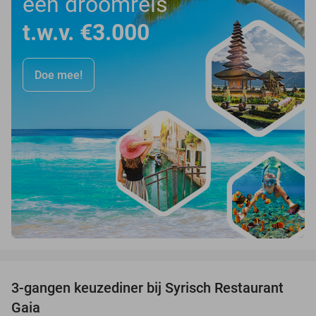
een droomreis
t.w.v. €3.000
Doe mee!
favorite_border
3-gangen keuzediner bij Syrisch Restaurant
32%
Gaia