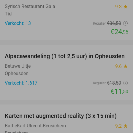
Syrisch Restaurant Gaia
9.3
star
Tiel
Verkocht: 13
€36
,50
Regulier
€24
,95
favorite_border
Alpacawandeling (1 tot 2,5 uur) in Opheusden
38%
Betuwe Uitje
9.6
star
Opheusden
Verkocht: 1.617
€18
,50
Regulier
€11
,50
favorite_border
Karten met augmented reality (3 x 15 min)
35%
BattleKart Utrecht-Beusichem
9.2
star