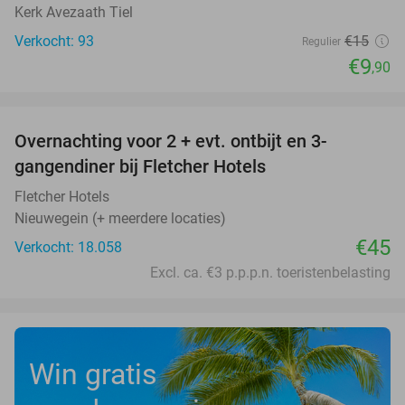
Kerk Avezaath Tiel
Verkocht: 93
€15
Regulier
€9
,90
favorite_border
Overnachting voor 2 + evt. ontbijt en 3-
gangendiner bij Fletcher Hotels
Fletcher Hotels
Nieuwegein (+ meerdere locaties)
€45
Verkocht: 18.058
Excl. ca. €3 p.p.p.n. toeristenbelasting
Win gratis