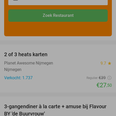
Zoek Restaurant
favorite_border
2 of 3 heats karten
29%
Planet Awesome Nijmegen
9.7
star
Nijmegen
Verkocht: 1.737
€39
Regulier
€27
,50
favorite_border
3-gangendiner à la carte + amuse bij Flavour
38%
BY 'de Buurvrouw'