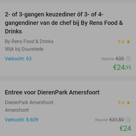
2- of 3-gangen keuzediner óf 3- of 4-
29%
gangendiner van de chef bij By Rens Food &
Drinks
By Rens Food & Drinks
9.8
star
Wijk bij Duurstede
Verkocht: 63
€35
Regulier
€24
,95
favorite_border
Entree voor DierenPark Amersfoort
24%
DierenPark Amersfoort
9.4
star
Amersfoort
Verkocht: 8.609
€31
,50
Regulier
€24