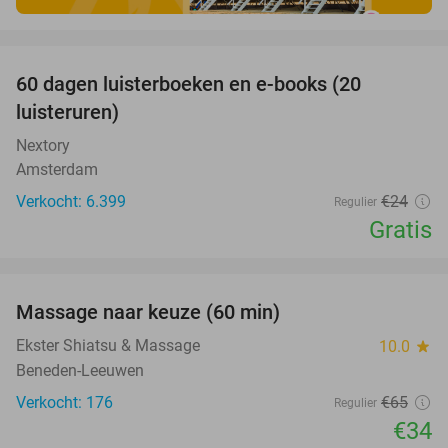
favorite_border
100%
60 dagen luisterboeken en e-books (20
luisteruren)
Nextory
Amsterdam
Verkocht: 6.399
€24
Regulier
Gratis
favorite_border
Massage naar keuze (60 min)
48%
Ekster Shiatsu & Massage
10.0
star
Beneden-Leeuwen
Verkocht: 176
€65
Regulier
€34