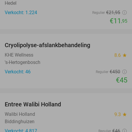
Hedel
Verkocht: 1.224
€21
,95
Regulier
€11
,95
favorite_border
Cryolipolyse-afslankbehandeling
90%
KHE Wellness
8.6
star
's-Hertogenbosch
Verkocht: 46
€450
Regulier
€45
favorite_border
Entree Walibi Holland
25%
Walibi Holland
9.3
star
Biddinghuizen
Verkocht: 4.817
€46
Regulier