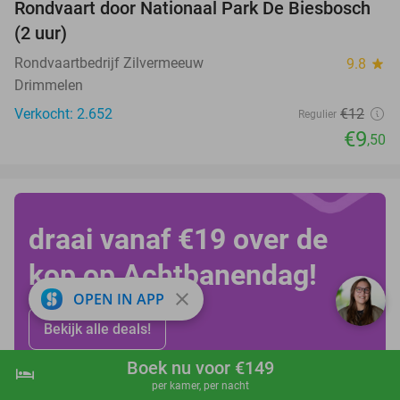
Rondvaart door Nationaal Park De Biesbosch
21%
(2 uur)
Rondvaartbedrijf Zilvermeeuw
9.8
star
Drimmelen
Verkocht: 2.652
€12
Regulier
€9
,50
draai vanaf €19 over de
kop op Achtbanendag!
close
OPEN IN APP
Bekijk alle deals!
Boek nu voor €149
hotel
shopping_cart
Boek nu
navigate_next
per kamer, per nacht