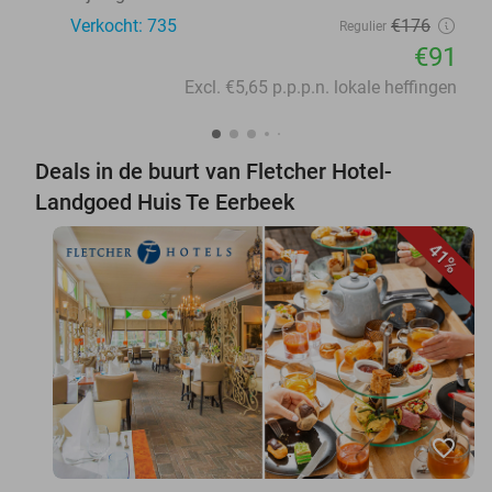
Verkocht: 735
€176
Regulier
€91
Excl. €5,65 p.p.p.n. lokale heffingen
Deals in de buurt van Fletcher Hotel-
Landgoed Huis Te Eerbeek
41%
favorite_border