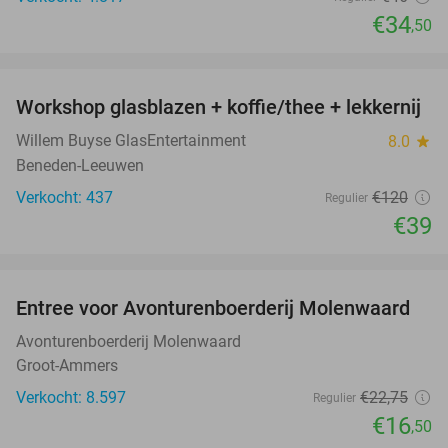
€34
,50
favorite_border
Workshop glasblazen + koffie/thee + lekkernij
68%
Willem Buyse GlasEntertainment
8.0
star
Beneden-Leeuwen
Verkocht: 437
€120
Regulier
€39
favorite_border
Entree voor Avonturenboerderij Molenwaard
27%
Avonturenboerderij Molenwaard
Groot-Ammers
Verkocht: 8.597
€22
,75
Regulier
€16
,50