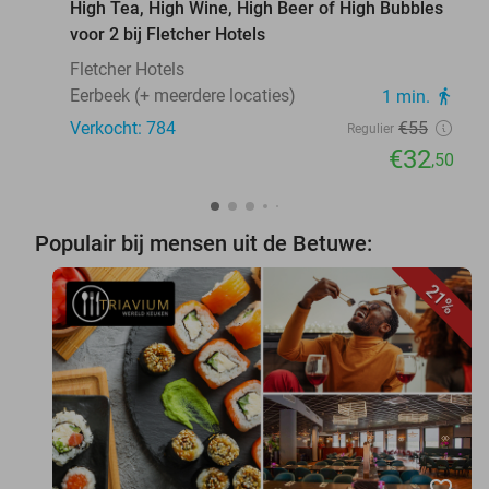
High Tea, High Wine, High Beer of High Bubbles
voor 2 bij Fletcher Hotels
Fletcher Hotels
Eerbeek (+ meerdere locaties)
1 min.
directions_walk
Verkocht: 784
€55
Regulier
€32
,50
Populair bij mensen uit de Betuwe:
21%
favorite_border