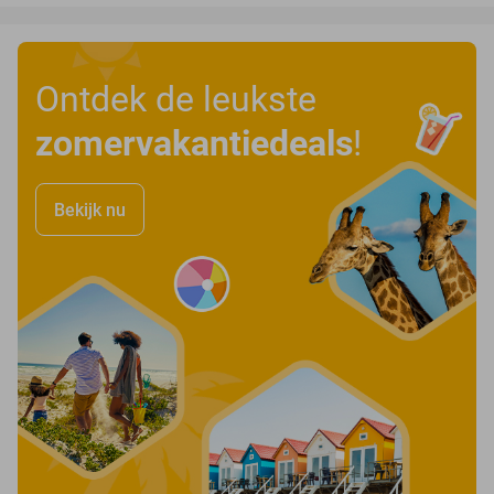
Ontdek de leukste
zomervakantiedeals
!
Bekijk nu