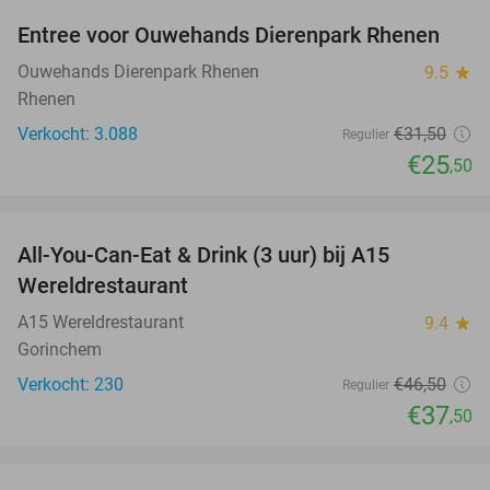
Entree voor Ouwehands Dierenpark Rhenen
19%
Ouwehands Dierenpark Rhenen
9.5
star
Rhenen
Verkocht: 3.088
€31
,50
Regulier
€25
,50
favorite_border
All-You-Can-Eat & Drink (3 uur) bij A15
19%
Wereldrestaurant
A15 Wereldrestaurant
9.4
star
Gorinchem
Verkocht: 230
€46
,50
Regulier
€37
,50
favorite_border