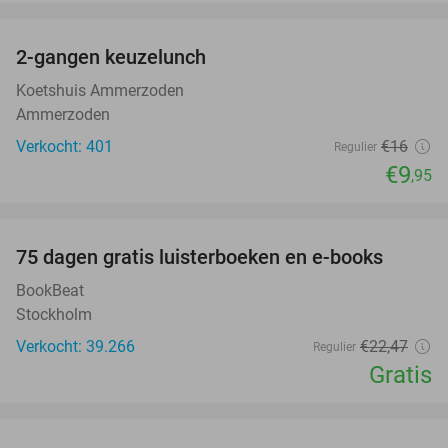
favorite_border
2-gangen keuzelunch
38%
Koetshuis Ammerzoden
Ammerzoden
Verkocht: 401
€16
Regulier
€9
,95
favorite_border
100%
75 dagen gratis luisterboeken en e-books
BookBeat
Stockholm
Verkocht: 39.266
€22
,47
Regulier
Gratis
favorite_border