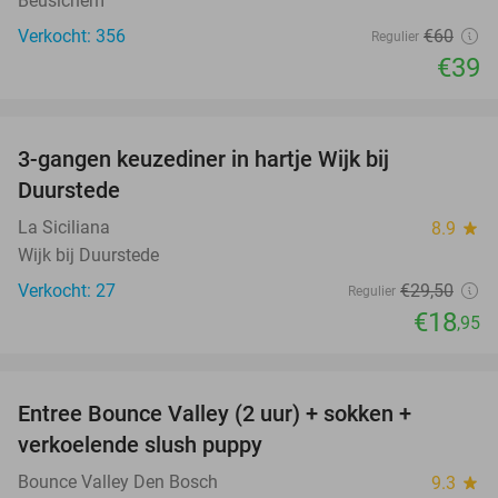
Beusichem
Verkocht: 356
€60
Regulier
€39
favorite_border
3-gangen keuzediner in hartje Wijk bij
36%
Duurstede
La Siciliana
8.9
star
Wijk bij Duurstede
Verkocht: 27
€29
,50
Regulier
€18
,95
favorite_border
Entree Bounce Valley (2 uur) + sokken +
46%
verkoelende slush puppy
Bounce Valley Den Bosch
9.3
star