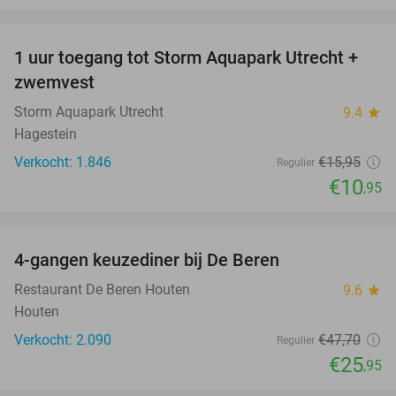
favorite_border
1 uur toegang tot Storm Aquapark Utrecht +
31%
zwemvest
Storm Aquapark Utrecht
9.4
star
Hagestein
Verkocht: 1.846
€15
,95
Regulier
€10
,95
favorite_border
4-gangen keuzediner bij De Beren
46%
Restaurant De Beren Houten
9.6
star
Houten
Verkocht: 2.090
€47
,70
Regulier
€25
,95
favorite_border