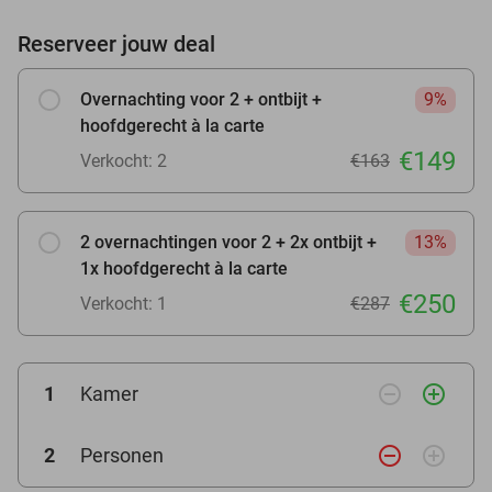
Reserveer jouw deal
Overnachting voor 2 + ontbijt +
9%
hoofdgerecht à la carte
€149
Verkocht: 2
€163
2 overnachtingen voor 2 + 2x ontbijt +
13%
1x hoofdgerecht à la carte
€250
Verkocht: 1
€287
remove_circle_outline
add_circle_outline
1
Kamer
remove_circle_outline
add_circle_outline
2
Personen