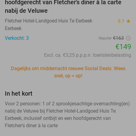
hoofdgerecht van Fletcher's diner à la carte
nabij de Veluwe
Fletcher Hotel-Landgoed Huis Te Eerbeek
8.1
star
Eerbeek
Verkocht: 3
€163
Regulier
€149
Excl. ca. €3,25 p.p.p.n. toeristenbelasting
Dagelijks om middernacht nieuwe Social Deals. Wees
snel, op = op!
In het kort
Voor 2 personen: 1 of 2 sprookjesachtige overnachting(en)
nabij de Veluwe bij Fletcher Hotel-Landgoed Huis Te
Eerbeek, inclusief ontbijt en een hoofdgerecht van
Fletcher's diner à la carte