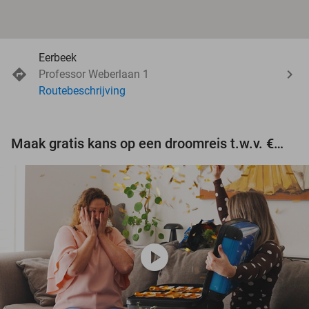
Eerbeek
Professor Weberlaan 1
Routebeschrijving
Maak gratis kans op een droomreis t.w.v. €3.000!
play_circle