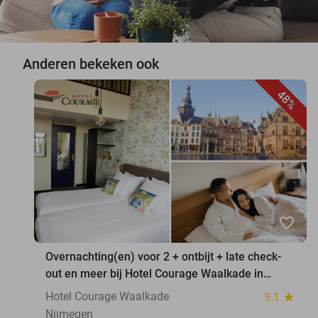
Anderen bekeken ook
48%
favorite_border
Overnachting(en) voor 2 + ontbijt + late check-
out en meer bij Hotel Courage Waalkade in
Nijmegen
Hotel Courage Waalkade
9.1
star
Nijmegen