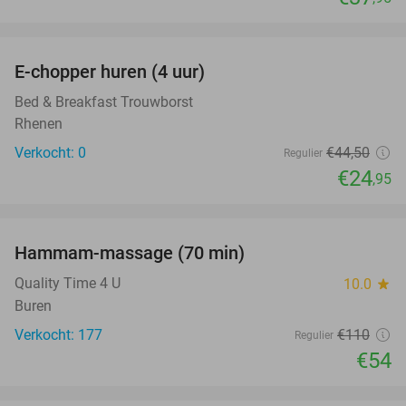
favorite_border
E-chopper huren (4 uur)
44%
NEW
TODAY
Bed & Breakfast Trouwborst
Rhenen
Verkocht: 0
€44
,50
Regulier
€24
,95
favorite_border
Hammam-massage (70 min)
51%
Quality Time 4 U
10.0
star
Buren
Verkocht: 177
€110
Regulier
€54
favorite_border