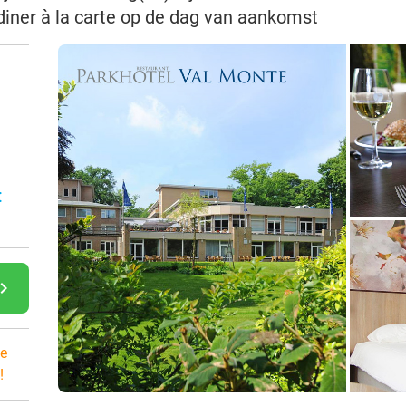
diner à la carte op de dag van aankomst
:
gate_next
e
!