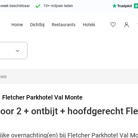
 week beschikbaar
10+ miljoen leden
Home
Dichtbij
Restaurants
Hotels
keyboard_arrow_down
>
Fletcher Parkhotel Val Monte
or 2 + ontbijt + hoofdgerecht Flet
ijke overnachting(en) bij Fletcher Parkhotel Val Mon