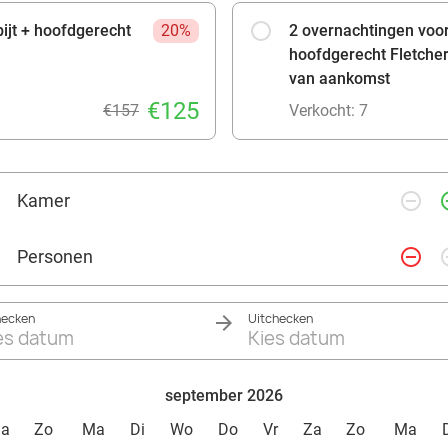
bijt + hoofdgerecht
20%
2 overnachtingen voor 
hoofdgerecht Fletcher'
van aankomst
€125
€157
Verkocht: 7
remove_circle_outline
add_ci
Kamer
remove_circle_outline
add_ci
Personen
hecken
Uitchecken
es datum
Kies datum
september 2026
Za
Zo
Ma
Di
Wo
Do
Vr
Za
Zo
Ma