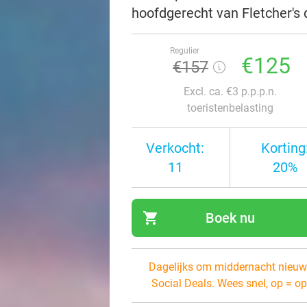
hoofdgerecht van Fletcher's 
Regulier
€125
€157
Excl. ca. €3 p.p.p.n.
toeristenbelasting
Verkocht:
Korting
11
20%
shopping_cart
Boek nu
navi
Dagelijks om middernacht nieuw
Social Deals. Wees snel, op = op