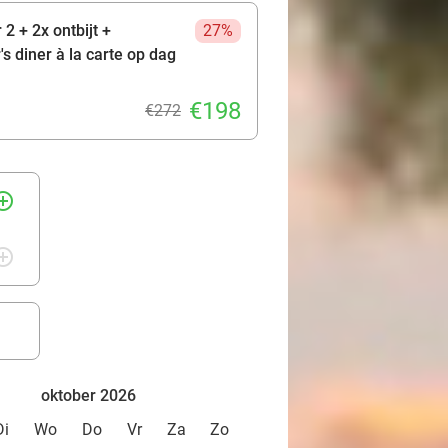
2 + 2x ontbijt +
27%
s diner à la carte op dag
€198
€272
rcle_outline
rcle_outline
oktober 2026
Di
Wo
Do
Vr
Za
Zo