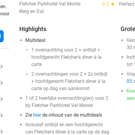
Fletcher Parkhotel Val Monte
9.2
star
Perfect
den.
Berg en Dal
 voor
Highlights
Grote
l
Multideal:
Gel
30 
1 overnachting voor 2 + ontbijt +
hoofdgerecht Fletcher's diner à la
Inc
carte
tot 
ard_arrow_right
2 overnachtingen voor 2 + 2x ontbijt
Vra
+ hoofdgerecht Fletcher's diner à la
05
o
ard_arrow_right
carte op dag van aankomst
Koo
1 of 2 heerlijke overnachting(en) voor 2
aan
ard_arrow_right
bij Fletcher Parkhotel Val Monte
ard_arrow_right
Zie
hier
de inhoud van de multideals
Inclusief ontbijt en een hoofdgerecht
ard_arrow_right
van Fletcher's diner à la carte op de dag