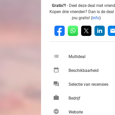
Gratis?!
- Deel deze deal met vrien
Kopen drie vrienden? Dan is de deal
jou gratis! (
info
)
whatsapp
linkedin
fb
mai
list
keybo
Multideal
date_range
keybo
Beschikbaarheid
chat
keybo
Selectie van recensies
work
keybo
Bedrijf
language
keybo
Website