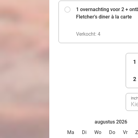
1 overnachting voor 2 + ont
Fletcher's diner à la carte
Verkocht: 4
1
2
Inc
Ki
augustus 2026
Ma
Di
Wo
Do
Vr