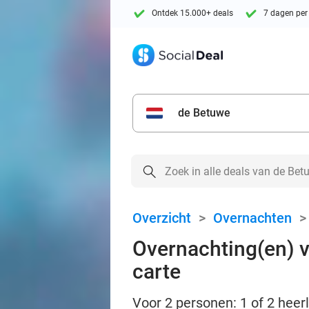
Ontdek 15.000+ deals
7 dagen per
de Betuwe
Overzicht
>
Overnachten
Overnachting(en) vo
carte
Voor 2 personen: 1 of 2 heerl