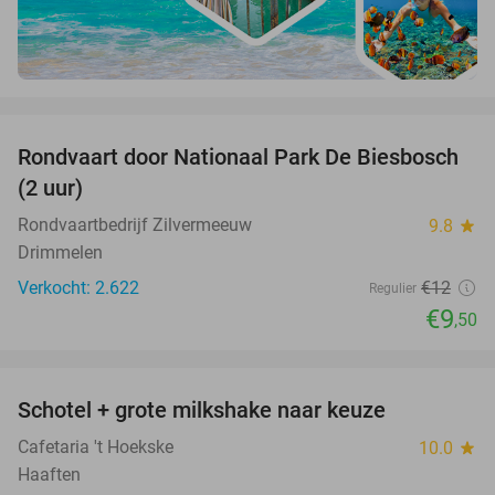
favorite_border
Rondvaart door Nationaal Park De Biesbosch
21%
(2 uur)
Rondvaartbedrijf Zilvermeeuw
9.8
star
Drimmelen
Verkocht: 2.622
€12
Regulier
€9
,50
favorite_border
Schotel + grote milkshake naar keuze
42%
Cafetaria 't Hoekske
10.0
star
Haaften