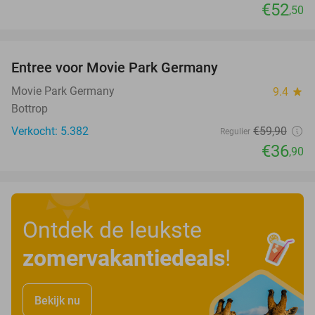
€52
,50
favorite_border
Entree voor Movie Park Germany
38%
Movie Park Germany
9.4
star
Bottrop
Verkocht: 5.382
€59
,90
Regulier
€36
,90
Ontdek de leukste
zomervakantiedeals
!
Bekijk nu