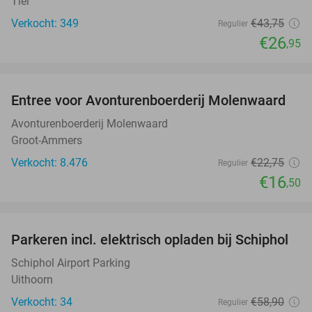
Tiel
Verkocht: 349
€43
,75
Regulier
€26
,95
favorite_border
Entree voor Avonturenboerderij Molenwaard
27%
Avonturenboerderij Molenwaard
Groot-Ammers
Verkocht: 8.476
€22
,75
Regulier
€16
,50
favorite_border
Parkeren incl. elektrisch opladen bij Schiphol
11%
Schiphol Airport Parking
Uithoorn
Verkocht: 34
€58
,90
Regulier