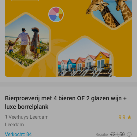
favorite_border
Bierproeverij met 4 bieren OF 2 glazen wijn +
30%
luxe borrelplank
't Veerhuys Leerdam
9.9
star
Leerdam
Verkocht: 84
€21
,50
Regulier