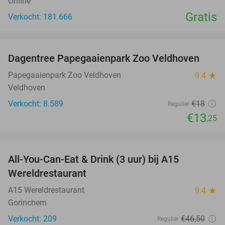
Online
Gratis
Verkocht: 181.666
favorite_border
Dagentree Papegaaienpark Zoo Veldhoven
26%
Papegaaienpark Zoo Veldhoven
9.4
star
Veldhoven
Verkocht: 8.589
€18
Regulier
€13
,25
favorite_border
All-You-Can-Eat & Drink (3 uur) bij A15
19%
Wereldrestaurant
A15 Wereldrestaurant
9.4
star
Gorinchem
Verkocht: 209
€46
,50
Regulier