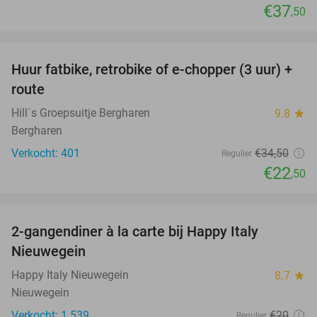
€37
,50
favorite_border
Huur fatbike, retrobike of e-chopper (3 uur) +
35%
route
Hill´s Groepsuitje Bergharen
9.8
star
Bergharen
Verkocht: 401
€34
,50
Regulier
€22
,50
favorite_border
2-gangendiner à la carte bij Happy Italy
35%
Nieuwegein
Happy Italy Nieuwegein
8.7
star
Nieuwegein
Verkocht: 1.539
€20
Regulier