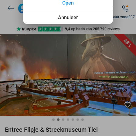
Open
7 dagen per week beschikbaar
10+ miljoen leden
Annuleer
Bereikbaar vanaf 07
9,4
op basis van
205.790 reviews
Ontdek 15.000+ deals
48%
7 dagen per week beschikbaar
10+ miljoen leden
favorite_border
Entree Flipje & Streekmuseum Tiel