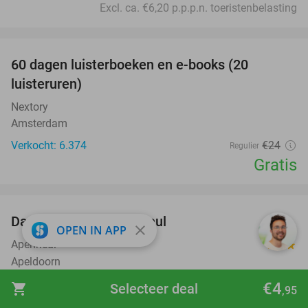
Excl. ca. €6,20 p.p.p.n. toeristenbelasting
favorite_border
100%
60 dagen luisterboeken en e-books (20
luisteruren)
Nextory
Amsterdam
Verkocht: 6.374
€24
Regulier
Gratis
favorite_border
Dagentree voor Apenheul
36%
close
OPEN IN APP
Apenheul
9.4
star
Apeldoorn
Verkocht: 32.516
€30
,50
€4
Regulier
shopping_cart
Selecteer deal
,95
€19
,50