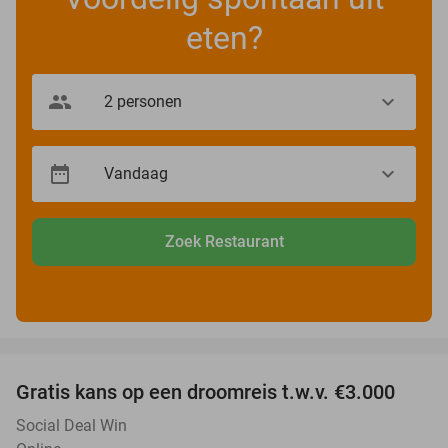
eten?
Zoek Restaurant
favorite_border
Gratis kans op een droomreis t.w.v. €3.000
Social Deal Win