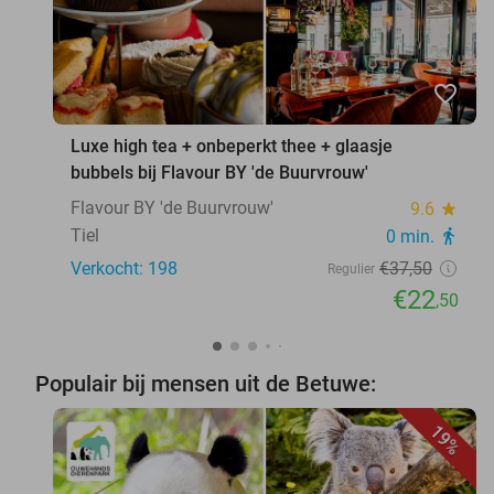
favorite_border
Luxe high tea + onbeperkt thee + glaasje
bubbels bij Flavour BY 'de Buurvrouw'
Flavour BY 'de Buurvrouw'
9.6
star
Tiel
0 min.
directions_walk
Verkocht: 198
€37
,50
Regulier
€22
,50
Populair bij mensen uit de Betuwe:
19%