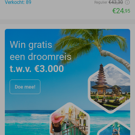
Verkocht: 89
€43
,30
Regulier
€24
,95
Win gratis
een droomreis
t.w.v. €3.000
Doe mee!