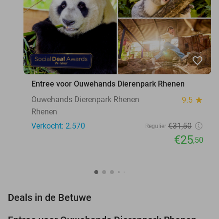
favorite_border
Entree voor Ouwehands Dierenpark Rhenen
Ouwehands Dierenpark Rhenen
9.5
star
Rhenen
Verkocht: 2.570
€31
,50
Regulier
€25
,50
favorite_border
Deals in de Betuwe