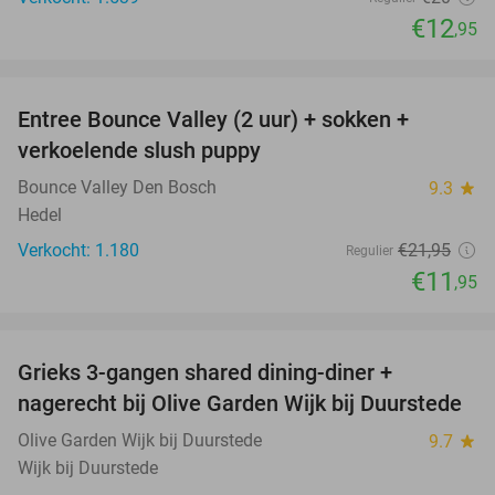
€12
,95
favorite_border
Entree Bounce Valley (2 uur) + sokken +
46%
verkoelende slush puppy
Bounce Valley Den Bosch
9.3
star
Hedel
Verkocht: 1.180
€21
,95
Regulier
€11
,95
favorite_border
Grieks 3-gangen shared dining-diner +
42%
nagerecht bij Olive Garden Wijk bij Duurstede
Olive Garden Wijk bij Duurstede
9.7
star
Wijk bij Duurstede