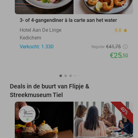
favorite_border
3- of 4-gangendiner à la carte aan het water
Hotel Aan De Linge
9.8
star
Kedichem
Verkocht: 1.330
€41
,75
Regulier
€25
,50
Deals in de buurt van Flipje &
Streekmuseum Tiel
40%