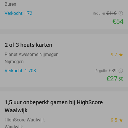
Buren
Verkocht: 172
€110
Regulier
€54
favorite_border
2 of 3 heats karten
29%
Planet Awesome Nijmegen
9.7
star
Nijmegen
Verkocht: 1.703
€39
Regulier
€27
,50
favorite_border
1,5 uur onbeperkt gamen bij HighScore
33%
NEW
Waalwijk
TODAY
HighScore Waalwijk
9.5
star
Waalwijk