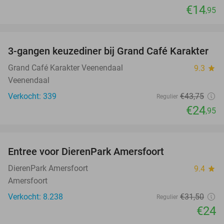
€14
,95
favorite_border
3-gangen keuzediner bij Grand Café Karakter
43%
Grand Café Karakter Veenendaal
9.3
star
Veenendaal
Verkocht: 339
€43
,75
Regulier
€24
,95
favorite_border
Entree voor DierenPark Amersfoort
24%
DierenPark Amersfoort
9.4
star
Amersfoort
Verkocht: 8.238
€31
,50
Regulier
€24