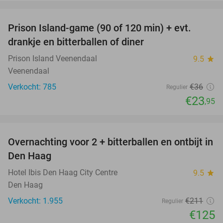
favorite_border
Prison Island-game (90 of 120 min) + evt.
33%
drankje en bitterballen of diner
Prison Island Veenendaal
9.5
star
Veenendaal
Verkocht: 785
€36
Regulier
€23
,95
favorite_border
Overnachting voor 2 + bitterballen en ontbijt in
41%
Den Haag
Hotel Ibis Den Haag City Centre
9.5
star
Den Haag
Verkocht: 1.955
€211
Regulier
€125