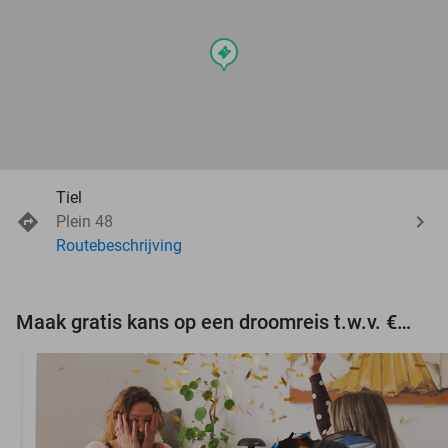
events
Tiel
Plein 48
Routebeschrijving
Maak gratis kans op een droomreis t.w.v. €3.000!