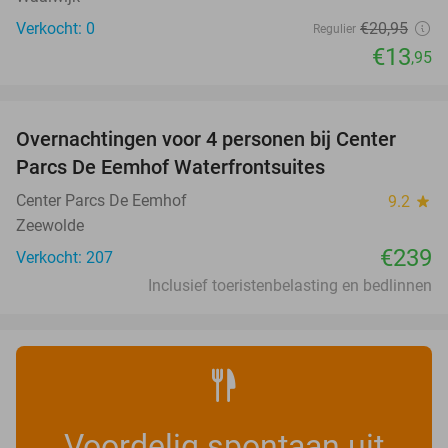
Verkocht: 0
€20
,95
Regulier
€13
,95
favorite_border
Overnachtingen voor 4 personen bij Center
Parcs De Eemhof Waterfrontsuites
Center Parcs De Eemhof
9.2
star
Zeewolde
€239
Verkocht: 207
Inclusief toeristenbelasting en bedlinnen
Voordelig spontaan uit