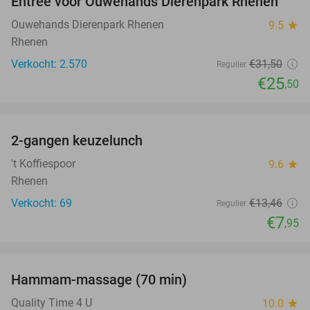
Entree voor Ouwehands Dierenpark Rhenen
19%
Ouwehands Dierenpark Rhenen
9.5
star
Rhenen
Verkocht: 2.570
€31
,50
Regulier
€25
,50
favorite_border
2-gangen keuzelunch
41%
NEW
TODAY
't Koffiespoor
9.6
star
Rhenen
Verkocht: 69
€13
,46
Regulier
€7
,95
favorite_border
Hammam-massage (70 min)
51%
Quality Time 4 U
10.0
star