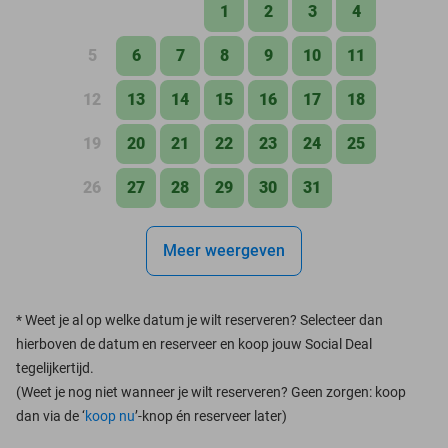
1
2
3
4
5
6
7
8
9
10
11
12
13
14
15
16
17
18
19
20
21
22
23
24
25
26
27
28
29
30
31
Meer weergeven
*
Weet je al op welke datum je wilt reserveren? Selecteer dan
hierboven de datum en reserveer en koop jouw Social Deal
tegelijkertijd.
(Weet je nog niet wanneer je wilt reserveren? Geen zorgen: koop
dan via de ‘
koop nu
’-knop én reserveer later)