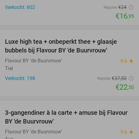
Verkocht: 602
€24
Regulier
€16
,95
favorite_border
Luxe high tea + onbeperkt thee + glaasje
40%
bubbels bij Flavour BY 'de Buurvrouw'
Flavour BY 'de Buurvrouw'
9.6
star
Tiel
Verkocht: 198
€37
,50
Regulier
€22
,50
favorite_border
3-gangendiner à la carte + amuse bij Flavour
38%
BY 'de Buurvrouw'
Flavour BY 'de Buurvrouw'
9.6
star