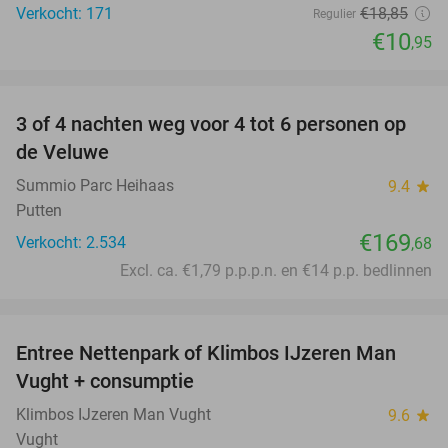
Verkocht: 171
€18
,85
Regulier
€10
,95
favorite_border
3 of 4 nachten weg voor 4 tot 6 personen op
de Veluwe
Summio Parc Heihaas
9.4
star
Putten
€169
Verkocht: 2.534
,68
Excl. ca. €1,79 p.p.p.n. en €14 p.p. bedlinnen
favorite_border
Entree Nettenpark of Klimbos IJzeren Man
29%
Vught + consumptie
Klimbos IJzeren Man Vught
9.6
star
Vught