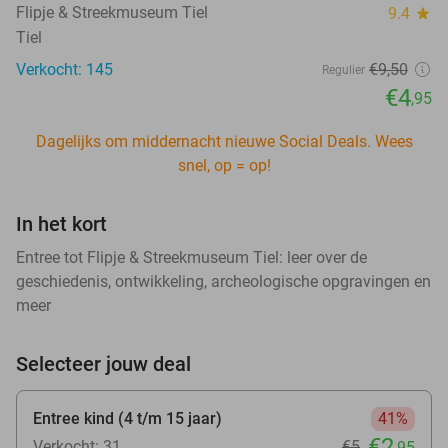
Flipje & Streekmuseum Tiel
9.4
star
Tiel
Verkocht: 145
€9
,50
Regulier
€4
,95
Dagelijks om middernacht nieuwe Social Deals. Wees
snel, op = op!
In het kort
Entree tot Flipje & Streekmuseum Tiel: leer over de
geschiedenis, ontwikkeling, archeologische opgravingen en
meer
Selecteer jouw deal
Entree kind (4 t/m 15 jaar)
41%
€2
Verkocht: 31
€5
,95