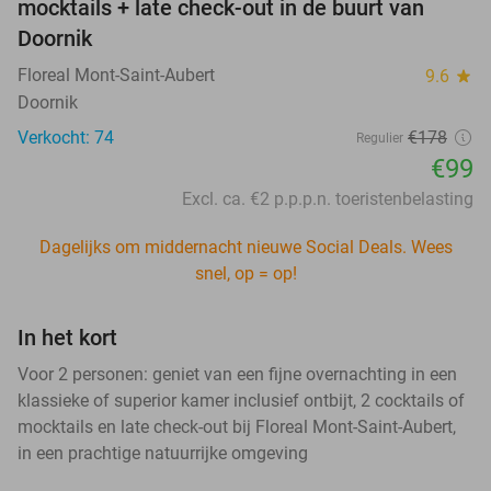
mocktails + late check-out in de buurt van
Doornik
Floreal Mont-Saint-Aubert
9.6
star
Doornik
Verkocht: 74
€178
Regulier
€99
Excl. ca. €2 p.p.p.n. toeristenbelasting
Dagelijks om middernacht nieuwe Social Deals. Wees
snel, op = op!
In het kort
Voor 2 personen: geniet van een fijne overnachting in een
klassieke of superior kamer inclusief ontbijt, 2 cocktails of
mocktails en late check-out bij Floreal Mont-Saint-Aubert,
in een prachtige natuurrijke omgeving