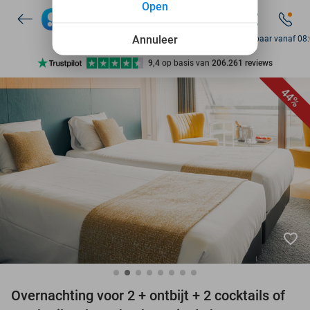
Open
7 dagen per week beschikbaar
10+ miljoen leden
Annuleer
Bereikbaar vanaf 08
9,4
op basis van
206.261 reviews
Ontdek 15.000+ deals
44%
7 dagen per week beschikbaar
10+ miljoen leden
favorite_border
Overnachting voor 2 + ontbijt + 2 cocktails of