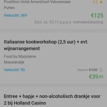
Postillion Hotel Amersfoort Veluwemeer
9.2
star
Putten
€125
Verkocht: 369
Excl. ca. €2,11 p.p.p.n. toeristenbelasting
favorite_border
Italiaanse kookworkshop (2,5 uur) + evt.
60%
wijnarrangement
Food by Marjoleine
Nieuwendijk
Verkocht: 90
€100
Regulier
€39
,95
favorite_border
Entree + hapje + non-alcoholisch drankje voor
52%
2 bij Holland Casino