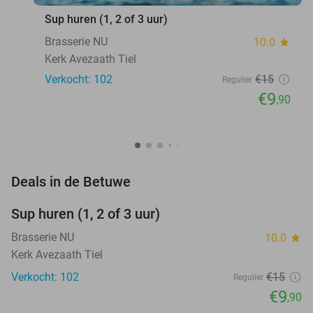
Sup huren (1, 2 of 3 uur)
Brasserie NU
10.0
star
Kerk Avezaath Tiel
Verkocht: 102
€15
Regulier
€9
,90
favorite_border
Deals in de Betuwe
Sup huren (1, 2 of 3 uur)
34%
Brasserie NU
10.0
star
Kerk Avezaath Tiel
Verkocht: 102
€15
Regulier
€9
,90