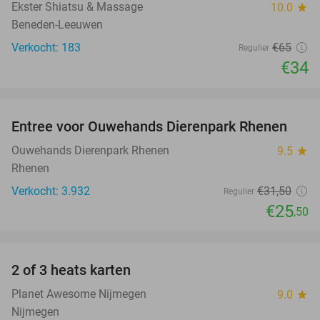
Ekster Shiatsu & Massage
10.0
star
Beneden-Leeuwen
Verkocht: 183
€65
Regulier
€34
favorite_border
Entree voor Ouwehands Dierenpark Rhenen
19%
Ouwehands Dierenpark Rhenen
9.5
star
Rhenen
Verkocht: 3.932
€31
,50
Regulier
€25
,50
favorite_border
2 of 3 heats karten
29%
Planet Awesome Nijmegen
9.0
star
Nijmegen