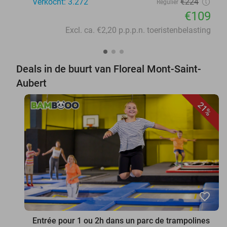
Verkocht: 3.272
€224
Regulier
€109
Excl. ca. €2,20 p.p.p.n. toeristenbelasting
Deals in de buurt van Floreal Mont-Saint-
Aubert
21%
favorite_border
Entrée pour 1 ou 2h dans un parc de trampolines