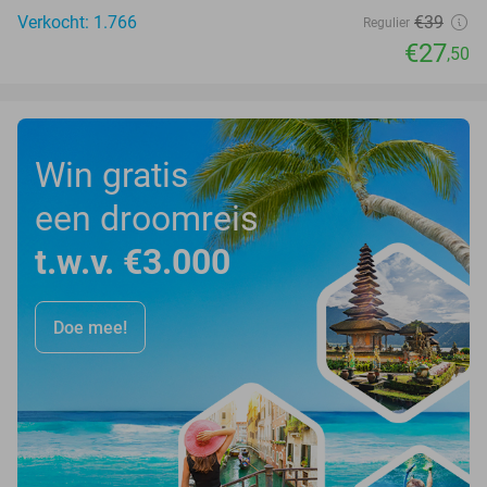
Verkocht: 1.766
€39
Regulier
€27
,50
Win gratis
een droomreis
t.w.v. €3.000
Doe mee!