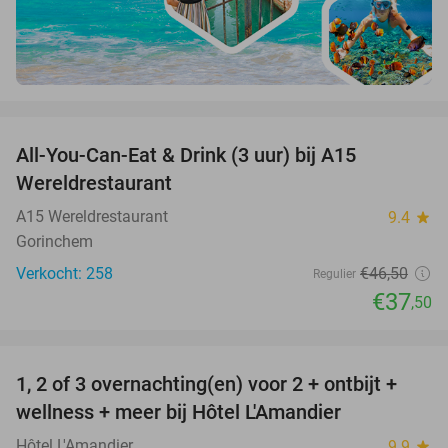
favorite_border
All-You-Can-Eat & Drink (3 uur) bij A15
19%
Wereldrestaurant
A15 Wereldrestaurant
9.4
star
Gorinchem
Verkocht: 258
€46
,50
Regulier
€37
,50
favorite_border
1, 2 of 3 overnachting(en) voor 2 + ontbijt +
32%
NEW
wellness + meer bij Hôtel L'Amandier
TODAY
Hôtel L'Amandier
9.9
star