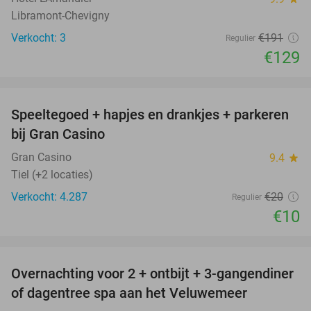
Libramont-Chevigny
Verkocht: 3
€191
Regulier
€129
favorite_border
Speeltegoed + hapjes en drankjes + parkeren
50%
bij Gran Casino
Gran Casino
9.4
star
Tiel (+2 locaties)
Verkocht: 4.287
€20
Regulier
€10
favorite_border
Overnachting voor 2 + ontbijt + 3-gangendiner
of dagentree spa aan het Veluwemeer