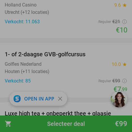
Holland Casino
9.6
star
Utrecht (+12 locaties)
Verkocht: 11.063
€21
Regulier
€10
favorite_border
1- of 2-daagse GVB-golfcursus
92%
Golfles Nederland
10.0
star
Houten (+11 locaties)
Verkocht: 85
€99
Regulier
€7
,99
favorite_border
close
OPEN IN APP
Luxe high tea + onbeperkt thee + glaasje
40%
bubbels bij Flavour BY 'de Buurvrouw'
€99
shopping_cart
Selecteer deal
Flavour BY 'de Buurvrouw'
9.6
star