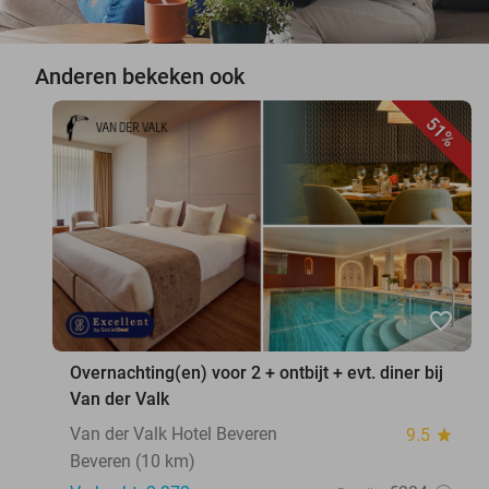
Anderen bekeken ook
51%
favorite_border
Overnachting(en) voor 2 + ontbijt + evt. diner bij
Van der Valk
Van der Valk Hotel Beveren
9.5
star
Beveren (10 km)