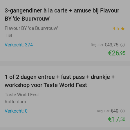
3-gangendiner à la carte + amuse bij Flavour
38%
BY 'de Buurvrouw'
Flavour BY 'de Buurvrouw'
9.6
star
Tiel
Verkocht: 374
€43
,75
Regulier
€26
,95
favorite_border
1 of 2 dagen entree + fast pass + drankje +
56%
NEW
workshop voor Taste World Fest
TODAY
Taste World Fest
Rotterdam
Verkocht: 0
€40
Regulier
€17
,50