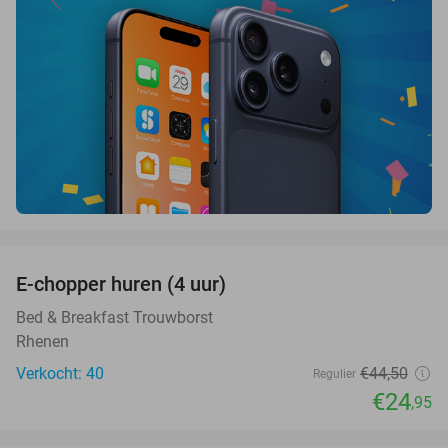
favorite_border
E-chopper huren (4 uur)
44%
Bed & Breakfast Trouwborst
Rhenen
Verkocht: 40
€44
,50
Regulier
€24
,95
favorite_border