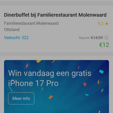
favorite_border
Dinerbuffet bij Familierestaurant Molenwaard
20%
Familierestaurant Molenwaard
9.2
star
Ottoland
Verkocht: 322
€14
,99
Regulier
€12
Win vandaag een gratis
iPhone 17 Pro
Meer info