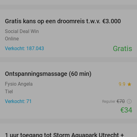
favorite_border
Gratis kans op een droomreis t.w.v. €3.000
Social Deal Win
Online
Gratis
Verkocht: 187.043
favorite_border
Ontspanningsmassage (60 min)
51%
Fysio Angela
9.9
star
Tiel
Verkocht: 71
€70
Regulier
€34
favorite_border
1 uur toegang tot Storm Aquapark Utrecht +