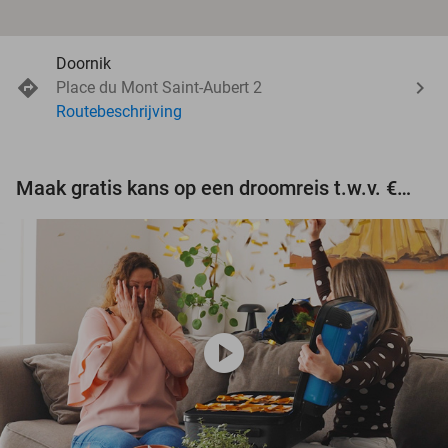
Doornik
Place du Mont Saint-Aubert 2
Routebeschrijving
Maak gratis kans op een droomreis t.w.v. €3.000!
play_circle