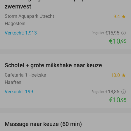
31%
zwemvest
Storm Aquapark Utrecht
9.4
star
Hagestein
Verkocht: 1.913
€15
,95
Regulier
€10
,95
favorite_border
Schotel + grote milkshake naar keuze
42%
Cafetaria 't Hoekske
10.0
star
Haaften
Verkocht: 199
€18
,85
Regulier
€10
,95
favorite_border
Massage naar keuze (60 min)
48%