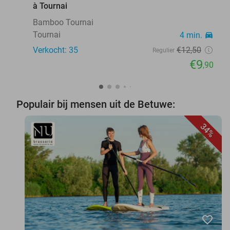
à Tournai
Bamboo Tournai
Tournai
4 min.
directions_car
Verkocht: 35
€12
,50
Regulier
€9
,90
Populair bij mensen uit de Betuwe:
34%
favorite_border