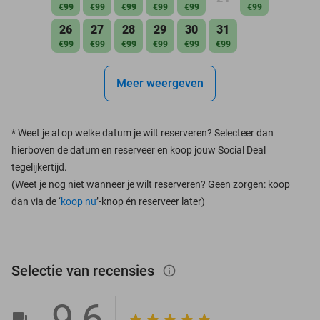
€99
€99
€99
€99
€99
€99
26
27
28
29
30
31
€99
€99
€99
€99
€99
€99
Meer weergeven
*
Weet je al op welke datum je wilt reserveren? Selecteer dan
hierboven de datum en reserveer en koop jouw Social Deal
tegelijkertijd.
(Weet je nog niet wanneer je wilt reserveren? Geen zorgen: koop
dan via de ‘
koop nu
’-knop én reserveer later)
Selectie van recensies
info_outlined
9,6