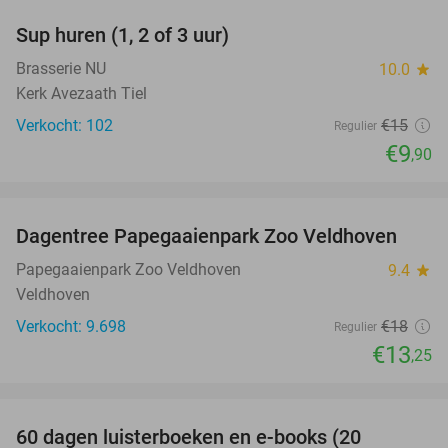
Sup huren (1, 2 of 3 uur)
34%
Brasserie NU
10.0
star
Kerk Avezaath Tiel
Verkocht: 102
€15
Regulier
€9
,90
favorite_border
Dagentree Papegaaienpark Zoo Veldhoven
26%
Papegaaienpark Zoo Veldhoven
9.4
star
Veldhoven
Verkocht: 9.698
€18
Regulier
€13
,25
favorite_border
100%
60 dagen luisterboeken en e-books (20