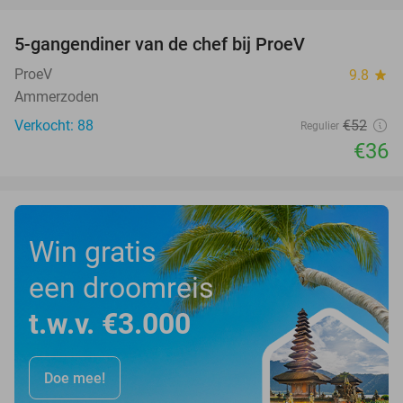
5-gangendiner van de chef bij ProeV
31%
ProeV
9.8
star
Ammerzoden
Verkocht: 88
€52
Regulier
€36
Win gratis
een droomreis
t.w.v. €3.000
Doe mee!