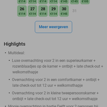
€114
€114
€114
€114
€145
€145
€105
26
27
28
29
30
31
€114
€114
€114
€114
€145
Meer weergeven
Highlights
Multideal:
Luxe overnachting voor 2 in een superieurkamer +
rozenblaadjes op de kamer + ontbijt + late check-out +
welkomsthapje
Overnachting voor 2 in een comfortkamer + ontbijt +
late check-out tot 12 uur + welkomsthapje
Overnachting voor 2 in kleine tweepersoonskamer +
ontbijt + late check-out tot 12 uur + welkomsthapje
Mooie overnachting in hartje Delft voor 2 personen bij