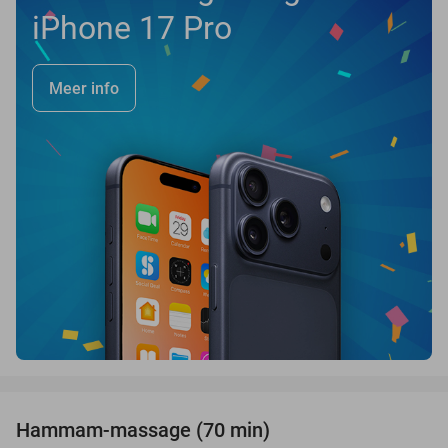
iPhone 17 Pro
Meer info
favorite_border
Hammam-massage (70 min)
51%
SOLD