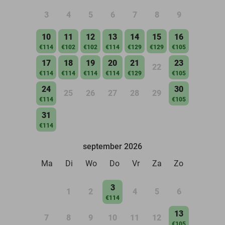
3
4
5
6
7
8
9
10
11
12
13
14
15
16
€114
€102
€102
€114
€129
€129
€105
17
18
19
20
21
23
22
€114
€114
€114
€114
€129
€105
24
30
25
26
27
28
29
€114
€105
31
€114
september 2026
Ma
Di
Wo
Do
Vr
Za
Zo
3
1
2
4
5
6
€114
13
7
8
9
10
11
12
€105