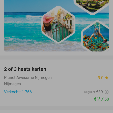
favorite_border
2 of 3 heats karten
29%
Planet Awesome Nijmegen
9.0
star
Nijmegen
Verkocht: 1.766
€39
Regulier
€27
,50
favorite_border