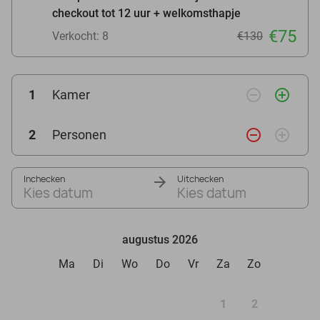
checkout tot 12 uur + welkomsthapje
€75
Verkocht: 8
€130
remove_circle_outline
add_circle_outline
1
Kamer
remove_circle_outline
add_circle_outline
2
Personen
Inchecken
Uitchecken
Kies datum
Kies datum
augustus 2026
Ma
Di
Wo
Do
Vr
Za
Zo
1
2