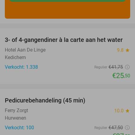
favorite_border
3- of 4-gangendiner à la carte aan het water
39%
Hotel Aan De Linge
9.8
star
Kedichem
Verkocht: 1.338
€41
,75
Regulier
€25
,50
favorite_border
Pedicurebehandeling (45 min)
42%
SOLD
OUT
Ferry Zorgt
10.0
star
Hurwenen
Verkocht: 100
€47
,50
Regulier