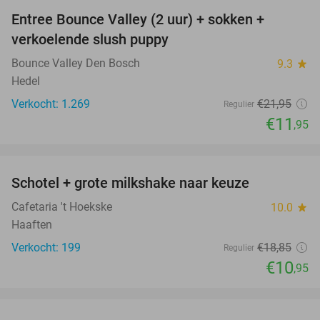
Entree Bounce Valley (2 uur) + sokken +
46%
verkoelende slush puppy
Bounce Valley Den Bosch
9.3
star
Hedel
Verkocht: 1.269
€21
,95
Regulier
€11
,95
favorite_border
Schotel + grote milkshake naar keuze
42%
Cafetaria 't Hoekske
10.0
star
Haaften
Verkocht: 199
€18
,85
Regulier
€10
,95
favorite_border