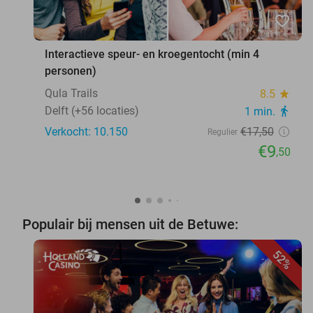
favorite_border
Interactieve speur- en kroegentocht (min 4
personen)
Qula Trails
8.5
star
Delft (+56 locaties)
1 min.
directions_walk
Verkocht: 10.150
€17
,50
Regulier
€9
,50
Populair bij mensen uit de Betuwe:
52%