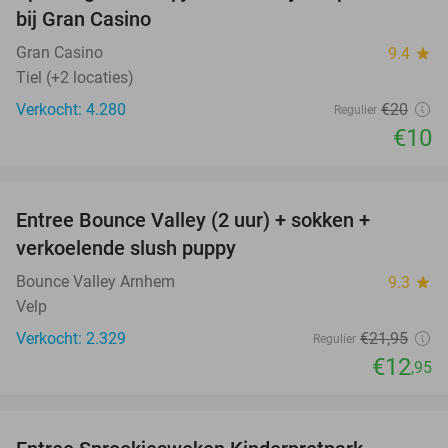
bij Gran Casino
Gran Casino
9.4
star
Tiel (+2 locaties)
Verkocht: 4.280
€20
Regulier
€10
favorite_border
Entree Bounce Valley (2 uur) + sokken +
41%
verkoelende slush puppy
Bounce Valley Arnhem
9.3
star
Velp
Verkocht: 2.329
€21
,95
Regulier
€12
,95
favorite_border