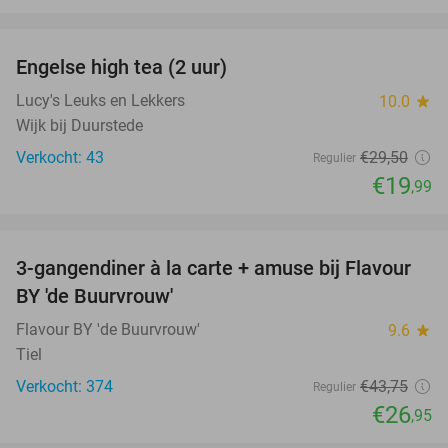
favorite_border
Engelse high tea (2 uur)
32%
Lucy's Leuks en Lekkers
10.0
star
Wijk bij Duurstede
Verkocht: 43
€29
,50
Regulier
€19
,99
favorite_border
3-gangendiner à la carte + amuse bij Flavour
38%
BY 'de Buurvrouw'
Flavour BY 'de Buurvrouw'
9.6
star
Tiel
Verkocht: 374
€43
,75
Regulier
€26
,95
favorite_border