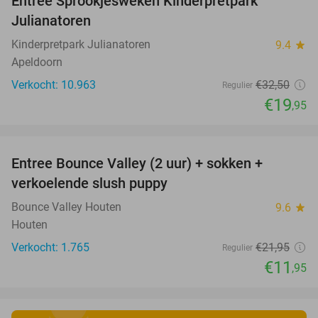
Entree Sprookjesweken Kinderpretpark
39%
Julianatoren
Kinderpretpark Julianatoren
9.4
star
Apeldoorn
Verkocht: 10.963
€32
,50
Regulier
€19
,95
favorite_border
Entree Bounce Valley (2 uur) + sokken +
46%
verkoelende slush puppy
Bounce Valley Houten
9.6
star
Houten
Verkocht: 1.765
€21
,95
Regulier
€11
,95