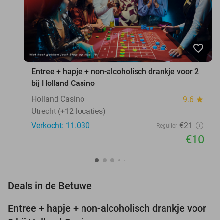
favorite_border
Entree + hapje + non-alcoholisch drankje voor 2
bij Holland Casino
Holland Casino
9.6
star
Utrecht (+12 locaties)
Verkocht: 11.030
€21
Regulier
€10
favorite_border
Deals in de Betuwe
Entree + hapje + non-alcoholisch drankje voor
52%