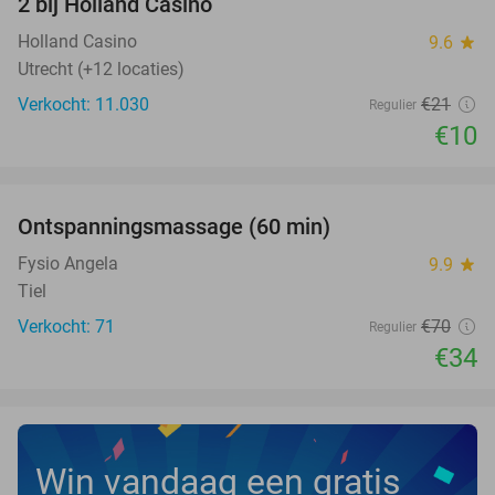
2 bij Holland Casino
Holland Casino
9.6
star
Utrecht (+12 locaties)
Verkocht: 11.030
€21
Regulier
€10
favorite_border
Ontspanningsmassage (60 min)
51%
Fysio Angela
9.9
star
Tiel
Verkocht: 71
€70
Regulier
€34
Win vandaag een gratis