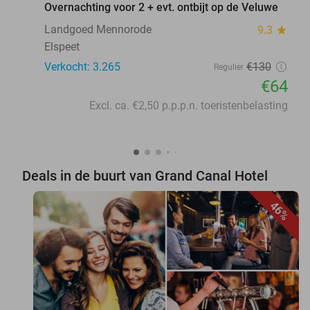
Overnachting voor 2 + evt. ontbijt op de Veluwe
Landgoed Mennorode
9.3
star
Elspeet
Verkocht: 3.265
€130
Regulier
€64
Excl. ca. €2,50 p.p.p.n. toeristenbelasting
Deals in de buurt van Grand Canal Hotel
46%