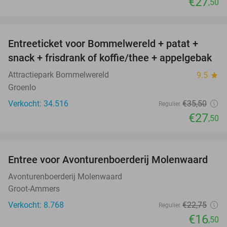
€27
,50
favorite_border
Entreeticket voor Bommelwereld + patat +
23%
snack + frisdrank of koffie/thee + appelgebak
Attractiepark Bommelwereld
9.5
star
Groenlo
Verkocht: 34.516
€35
,50
Regulier
€27
,50
favorite_border
Entree voor Avonturenboerderij Molenwaard
27%
Avonturenboerderij Molenwaard
Groot-Ammers
Verkocht: 8.768
€22
,75
Regulier
€16
,50