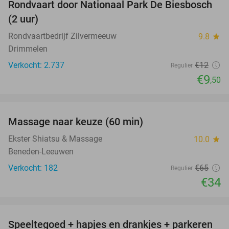
Rondvaart door Nationaal Park De Biesbosch
21%
(2 uur)
Rondvaartbedrijf Zilvermeeuw
9.8
star
Drimmelen
Verkocht: 2.737
€12
Regulier
€9
,50
favorite_border
Massage naar keuze (60 min)
48%
Ekster Shiatsu & Massage
10.0
star
Beneden-Leeuwen
Verkocht: 182
€65
Regulier
€34
favorite_border
Speeltegoed + hapjes en drankjes + parkeren
50%