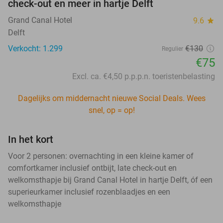
check-out en meer in hartje Delft
Grand Canal Hotel
9.6
star
Delft
Verkocht: 1.299
€130
Regulier
€75
Excl. ca. €4,50 p.p.p.n. toeristenbelasting
Dagelijks om middernacht nieuwe Social Deals. Wees
snel, op = op!
In het kort
Voor 2 personen: overnachting in een kleine kamer of
comfortkamer inclusief ontbijt, late check-out en
welkomsthapje bij Grand Canal Hotel in hartje Delft, óf een
superieurkamer inclusief rozenblaadjes en een
welkomsthapje