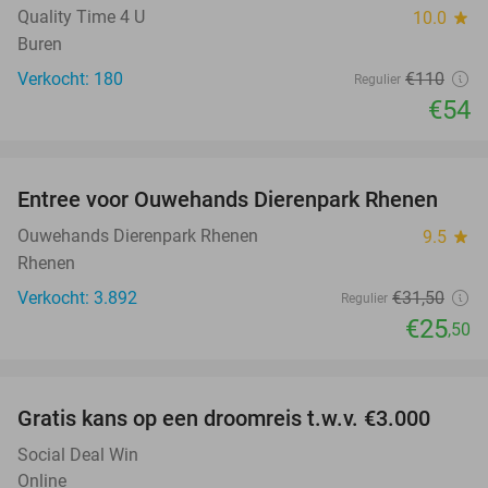
OUT
Quality Time 4 U
10.0
star
Buren
Verkocht: 180
€110
Regulier
€54
favorite_border
Entree voor Ouwehands Dierenpark Rhenen
19%
Ouwehands Dierenpark Rhenen
9.5
star
Rhenen
Verkocht: 3.892
€31
,50
Regulier
€25
,50
favorite_border
Gratis kans op een droomreis t.w.v. €3.000
Social Deal Win
Online