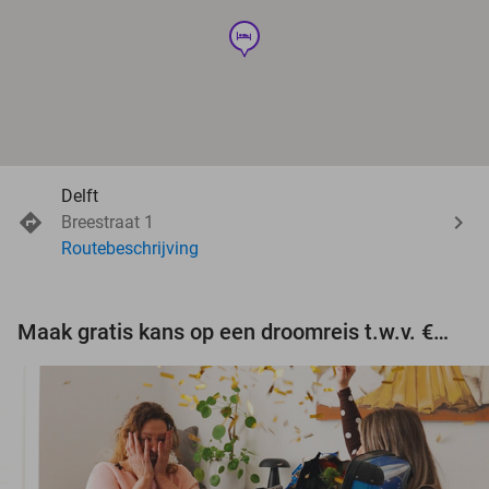
hotel
Delft
Breestraat 1
Routebeschrijving
Maak gratis kans op een droomreis t.w.v. €3.000!