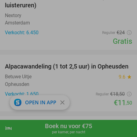
luisteruren)
Nextory
Amsterdam
Verkocht: 6.450
€24
Regulier
Gratis
favorite_border
Alpacawandeling (1 tot 2,5 uur) in Opheusden
38%
Betuwe Uitje
9.6
star
Opheusden
Verkocht: 1.650
€18
,50
Regulier
€11
close
OPEN IN APP
,50
favorite_border
Boek nu voor €75
Prison Island-game (90 of 120 min) + evt.
hotel
33%
shopping_cart
Boek nu
navigate_next
per kamer, per nacht
drankje en bitterballen of diner