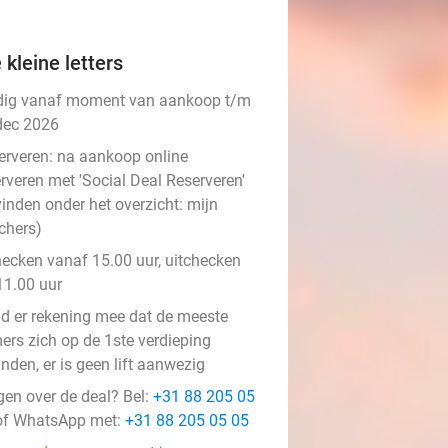
 kleine letters
dig vanaf moment van aankoop t/m
dec 2026
erveren:
na aankoop online
rveren met 'Social Deal Reserveren'
vinden onder het overzicht:
mijn
chers
)
hecken vanaf 15.00 uur, uitchecken
11.00 uur
d er rekening mee dat de meeste
ers zich op de 1ste verdieping
nden, er is geen lift aanwezig
gen over de deal? Bel:
+31 88 205 05
f WhatsApp met:
+31 88 205 05 05