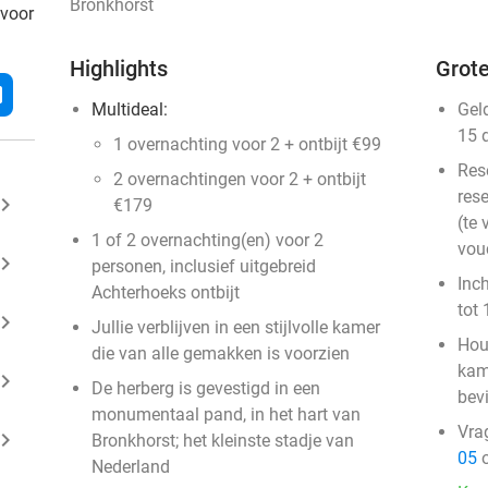
Bronkhorst
 voor
Highlights
Grote
l
Multideal:
Gel
15 
1 overnachting voor 2 + ontbijt €99
Res
2 overnachtingen voor 2 + ontbijt
rese
ard_arrow_right
€179
(te 
1 of 2 overnachting(en) voor 2
vou
ard_arrow_right
personen, inclusief uitgebreid
Inc
Achterhoeks ontbijt
tot 
ard_arrow_right
Jullie verblijven in een stijlvolle kamer
Hou
die van alle gemakken is voorzien
kam
ard_arrow_right
De herberg is gevestigd in een
bevi
monumentaal pand, in het hart van
Vra
ard_arrow_right
Bronkhorst; het kleinste stadje van
05
o
Nederland