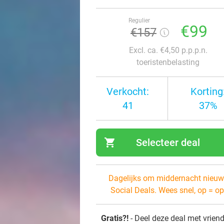
Regulier
€99
€157
Excl. ca. €4,50 p.p.p.n.
toeristenbelasting
Verkocht:
Korting
41
37%
shopping_cart
Selecteer deal
navi
Dagelijks om middernacht nieuw
Social Deals. Wees snel, op = op
Gratis?!
- Deel deze deal met vrien