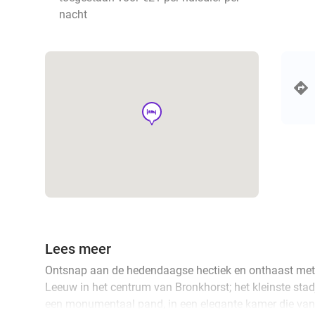
nacht
hotel
Lees meer
Ontsnap aan de hedendaagse hectiek en onthaast met e
Leeuw in het centrum van Bronkhorst; het kleinste stadj
een monumentaal pand, in een elegante kamer die van 