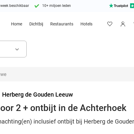
 week beschikbaar
10+ miljoen leden
Home
Dichtbij
Restaurants
Hotels
keyboard_arrow_down
>
Herberg de Gouden Leeuw
oor 2 + ontbijt in de Achterhoek
nachting(en) inclusief ontbijt bij Herberg de Goud