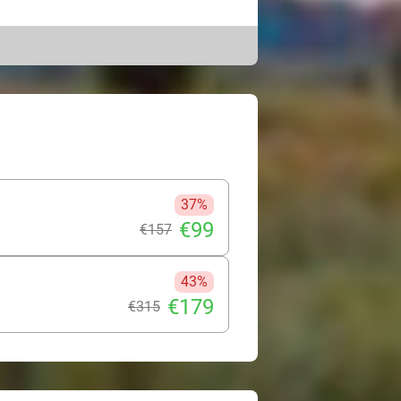
bijt. Bronkhorst is dé uitvalsbasis
 je diverse wandel- en fietsroutes.
 de auto en maak een mooie tocht
et sfeervolle dorpjes, kastelen,
i-vakantie!
37%
€99
€157
43%
€179
€315