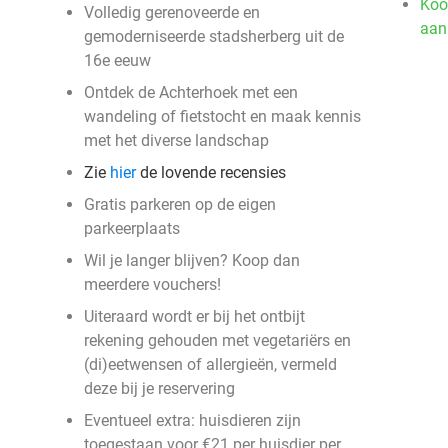
Koo
Volledig gerenoveerde en
aan
gemoderniseerde stadsherberg uit de
16e eeuw
Ontdek de Achterhoek met een
wandeling of fietstocht en maak kennis
met het diverse landschap
Zie
hier
de lovende recensies
Gratis parkeren op de eigen
parkeerplaats
Wil je langer blijven? Koop dan
meerdere vouchers!
Uiteraard wordt er bij het ontbijt
rekening gehouden met vegetariërs en
(di)eetwensen of allergieën, vermeld
deze bij je reservering
Eventueel extra: huisdieren zijn
toegestaan voor €21 per huisdier per