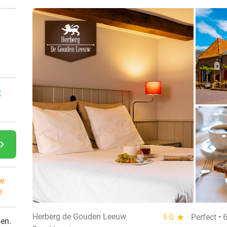
:
gate_next
e
!
Herberg de Gouden Leeuw
9.0
star
Perfect •
den.