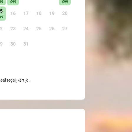
99
€99
€99
5
16
17
18
19
20
99
2
23
24
25
26
27
9
30
31
l tegelijkertijd.