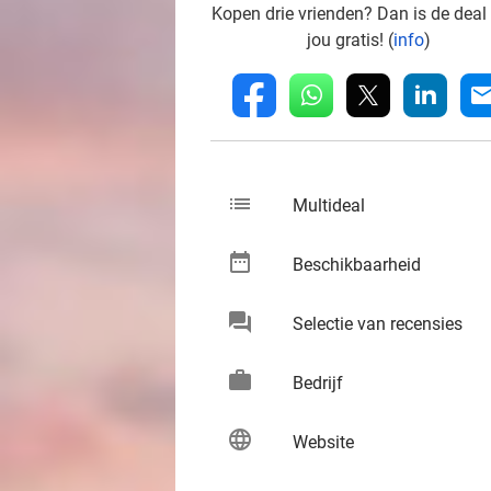
Kopen drie vrienden? Dan is de deal
jou gratis! (
info
)
whatsapp
linkedin
fb
mai
list
keybo
Multideal
date_range
keybo
Beschikbaarheid
chat
keybo
Selectie van recensies
work
keybo
Bedrijf
language
keybo
Website