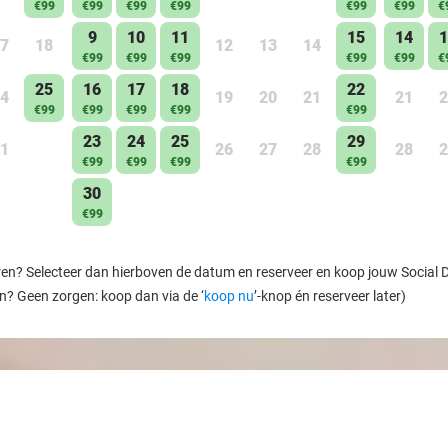
€99
€99
€99
€99
€99
€99
€
9
10
11
15
14
1
7
18
12
13
14
€99
€99
€99
€99
€99
€
25
16
17
18
22
4
19
20
21
21
2
€99
€99
€99
€99
€99
23
24
25
29
1
26
27
28
28
2
€99
€99
€99
€99
30
€99
ren? Selecteer dan hierboven de datum en reserveer en koop jouw Social Dea
en? Geen zorgen: koop dan via de ‘
koop nu
’-knop én reserveer later)