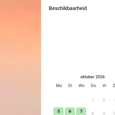
Beschikbaarheid
oktober 2026
Ma
Di
Wo
Do
Vr
1
2
5
6
7
8
9
1