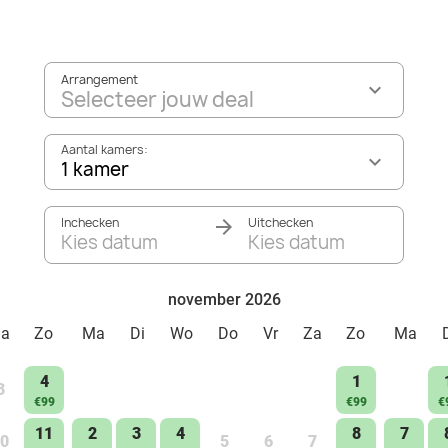
Arrangement
Selecteer jouw deal
Aantal kamers:
1 kamer
Inchecken
Uitchecken
Kies datum
Kies datum
november 2026
Za
Zo
Ma
Di
Wo
Do
Vr
Za
Zo
Ma
4
1
3
€99
€99
€
11
2
3
4
8
7
0
5
6
7