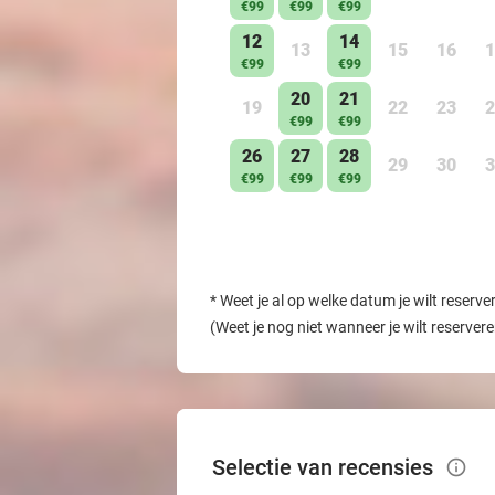
€99
€99
€99
12
14
13
15
16
1
€99
€99
20
21
19
22
23
2
€99
€99
26
27
28
29
30
3
€99
€99
€99
*
Weet je al op welke datum je wilt reserve
(Weet je nog niet wanneer je wilt reserver
Selectie van recensies
info_outlined