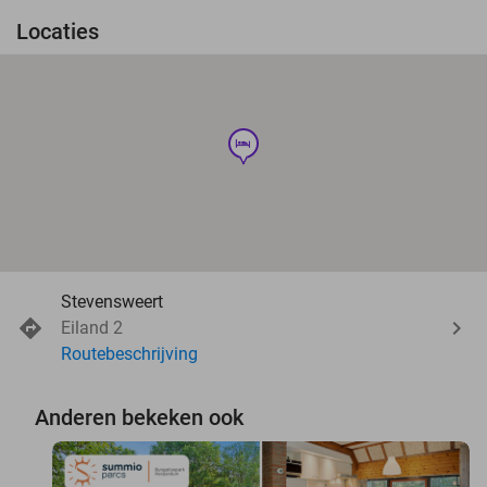
Locaties
hotel
Stevensweert
Eiland 2
Routebeschrijving
Anderen bekeken ook