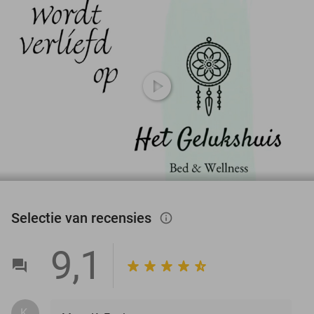
play_circle
Selectie van recensies
info_outlined
9,1
K.