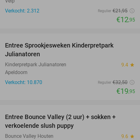
Velp
Verkocht: 2.312
€21
,95
Regulier
€12
,95
favorite_border
Entree Sprookjesweken Kinderpretpark
39%
Julianatoren
Kinderpretpark Julianatoren
9.4
star
Apeldoorn
Verkocht: 10.870
€32
,50
Regulier
€19
,95
favorite_border
Entree Bounce Valley (2 uur) + sokken +
46%
verkoelende slush puppy
Bounce Valley Houten
9.6
star