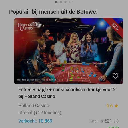
Populair bij mensen uit de Betuwe:
52%
favorite_border
Entree + hapje + non-alcoholisch drankje voor 2
bij Holland Casino
Holland Casino
9.6
star
Utrecht (+12 locaties)
Verkocht: 10.869
€21
Regulier