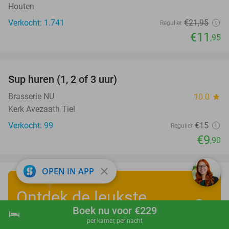
Houten
Verkocht: 1.741
€21
,95
Regulier
€11
,95
favorite_border
Sup huren (1, 2 of 3 uur)
34%
Brasserie NU
10.0
star
Kerk Avezaath Tiel
Verkocht: 99
€15
Regulier
€9
,90
close
OPEN IN APP
Ontdek de leukste
Boek nu voor €229
zomervakantiedeals
!
hotel
shopping_cart
Boek nu
navigate_next
per kamer, per nacht