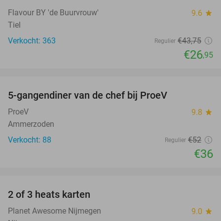
Flavour BY 'de Buurvrouw'
9.6
star
Tiel
Verkocht: 363
€43
,75
Regulier
€26
,95
favorite_border
5-gangendiner van de chef bij ProeV
31%
ProeV
9.8
star
Ammerzoden
Verkocht: 88
€52
Regulier
€36
favorite_border
2 of 3 heats karten
29%
Planet Awesome Nijmegen
9.0
star