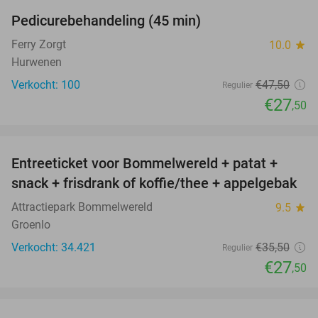
Pedicurebehandeling (45 min)
42%
SOLD
OUT
Ferry Zorgt
10.0
star
Hurwenen
Verkocht: 100
€47
,50
Regulier
€27
,50
favorite_border
Entreeticket voor Bommelwereld + patat +
23%
snack + frisdrank of koffie/thee + appelgebak
Attractiepark Bommelwereld
9.5
star
Groenlo
Verkocht: 34.421
€35
,50
Regulier
€27
,50
favorite_border