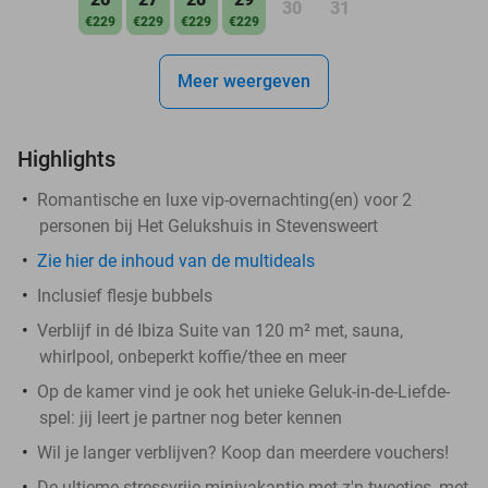
30
31
€229
€229
€229
€229
Meer weergeven
Highlights
Romantische en luxe vip-overnachting(en) voor 2
personen bij Het Gelukshuis in Stevensweert
Zie hier de inhoud van de multideals
Inclusief flesje bubbels
Verblijf in dé Ibiza Suite van 120 m² met, sauna,
whirlpool, onbeperkt koffie/thee en meer
Op de kamer vind je ook het unieke Geluk-in-de-Liefde-
spel: jij leert je partner nog beter kennen
Wil je langer verblijven? Koop dan meerdere vouchers!
De ultieme stressvrije minivakantie met z'n tweetjes, met