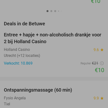
€10
favorite_border
Deals in de Betuwe
Entree + hapje + non-alcoholisch drankje voor
52%
2 bij Holland Casino
Holland Casino
9.6
star
Utrecht (+12 locaties)
Verkocht: 10.869
€21
Regulier
€10
favorite_border
Ontspanningsmassage (60 min)
51%
Fysio Angela
9.9
star
Tiel