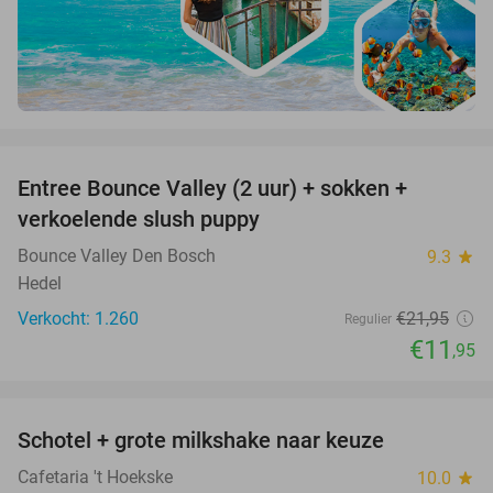
favorite_border
Entree Bounce Valley (2 uur) + sokken +
46%
verkoelende slush puppy
Bounce Valley Den Bosch
9.3
star
Hedel
Verkocht: 1.260
€21
,95
Regulier
€11
,95
favorite_border
Schotel + grote milkshake naar keuze
42%
Cafetaria 't Hoekske
10.0
star