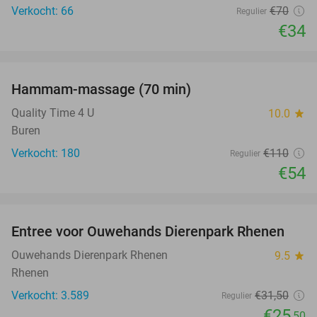
Verkocht: 66
€70
Regulier
€34
favorite_border
Hammam-massage (70 min)
51%
SOLD
OUT
Quality Time 4 U
10.0
star
Buren
Verkocht: 180
€110
Regulier
€54
favorite_border
Entree voor Ouwehands Dierenpark Rhenen
19%
Ouwehands Dierenpark Rhenen
9.5
star
Rhenen
Verkocht: 3.589
€31
,50
Regulier
€25
,50