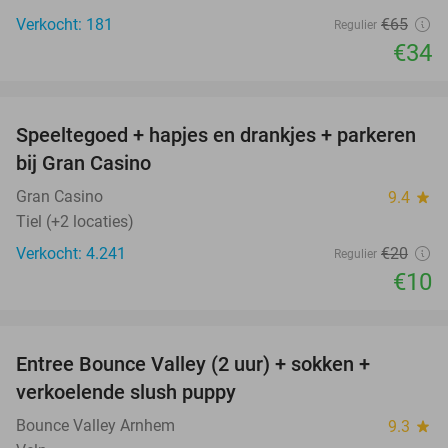
Verkocht: 181
€65
Regulier
€34
favorite_border
Speeltegoed + hapjes en drankjes + parkeren
50%
bij Gran Casino
Gran Casino
9.4
star
Tiel (+2 locaties)
Verkocht: 4.241
€20
Regulier
€10
favorite_border
Entree Bounce Valley (2 uur) + sokken +
41%
verkoelende slush puppy
Bounce Valley Arnhem
9.3
star