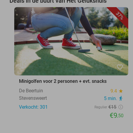
Deals in de buurt van Het Gelukshuis
37%
favorite_border
Minigolfen voor 2 personen + evt. snacks
De Beertuin
9.4
star
Stevensweert
5 min.
directions_walk
Verkocht: 301
€15
Regulier
€9
,50