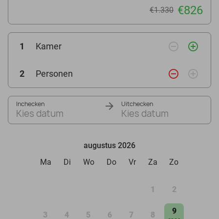
€826
€1.330
remove_circle_outline
add_circle_outline
1
Kamer
remove_circle_outline
add_circle_outline
2
Personen
Inchecken
Uitchecken
Kies datum
Kies datum
augustus 2026
Ma
Di
Wo
Do
Vr
Za
Zo
1
2
9
3
4
5
6
7
8