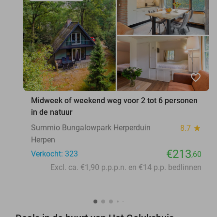
favorite_border
Midweek of weekend weg voor 2 tot 6 personen
in de natuur
Summio Bungalowpark Herperduin
8.7
star
Herpen
€213
Verkocht: 323
,60
Excl. ca. €1,90 p.p.p.n. en €14 p.p. bedlinnen