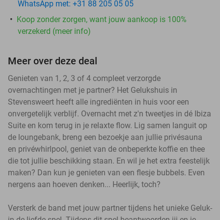
WhatsApp met: +31 88 205 05 05
Koop zonder zorgen, want jouw aankoop is 100%
verzekerd (meer info)
Meer over deze deal
Genieten van 1, 2, 3 of 4 compleet verzorgde
overnachtingen met je partner? Het Gelukshuis in
Stevensweert heeft alle ingrediënten in huis voor een
onvergetelijk verblijf. Overnacht met z'n tweetjes in dé Ibiza
Suite en kom terug in je relaxte flow. Lig samen languit op
de loungebank, breng een bezoekje aan jullie privésauna
en privéwhirlpool, geniet van de onbeperkte koffie en thee
die tot jullie beschikking staan. En wil je het extra feestelijk
maken? Dan kun je genieten van een flesje bubbels. Even
nergens aan hoeven denken... Heerlijk, toch?
Versterk de band met jouw partner tijdens het unieke Geluk-
in-de-liefde-spel. Tijdens dit spel beantwoorden jij en je