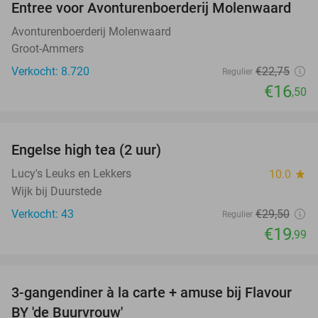
Entree voor Avonturenboerderij Molenwaard
27%
Avonturenboerderij Molenwaard
Groot-Ammers
Verkocht: 8.720
€22
,75
Regulier
€16
,50
favorite_border
Engelse high tea (2 uur)
32%
Lucy's Leuks en Lekkers
10.0
star
Wijk bij Duurstede
Verkocht: 43
€29
,50
Regulier
€19
,99
favorite_border
3-gangendiner à la carte + amuse bij Flavour
38%
BY 'de Buurvrouw'