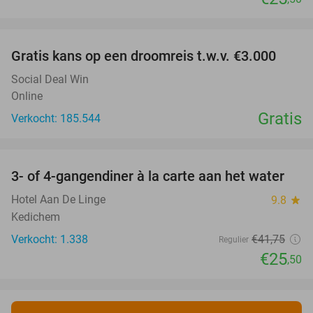
favorite_border
Gratis kans op een droomreis t.w.v. €3.000
Social Deal Win
Online
Gratis
Verkocht: 185.544
favorite_border
3- of 4-gangendiner à la carte aan het water
39%
Hotel Aan De Linge
9.8
star
Kedichem
Verkocht: 1.338
€41
,75
Regulier
€25
,50