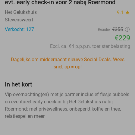
evt. early check-in voor 2 nabij Roermond
Het Gelukshuis
9.1
star
Stevensweert
Verkocht: 127
€355
Regulier
€229
Excl. ca. €4 p.p.p.n. toeristenbelasting
Dagelijks om middernacht nieuwe Social Deals. Wees
snel, op = op!
In het kort
Vip-overnachting(en) met je partner inclusief flesje bubbels
en eventueel early check-in bij Het Gelukshuis nabij
Roermond: met privéwellness, onbeperkt koffie en thee,
relatiespel en meer