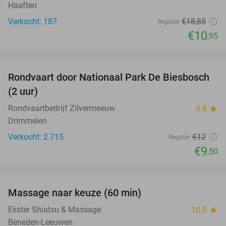
Haaften
Verkocht: 187
€18
,85
Regulier
€10
,95
favorite_border
Rondvaart door Nationaal Park De Biesbosch
21%
(2 uur)
Rondvaartbedrijf Zilvermeeuw
9.8
star
Drimmelen
Verkocht: 2.715
€12
Regulier
€9
,50
favorite_border
Massage naar keuze (60 min)
48%
Ekster Shiatsu & Massage
10.0
star
Beneden-Leeuwen