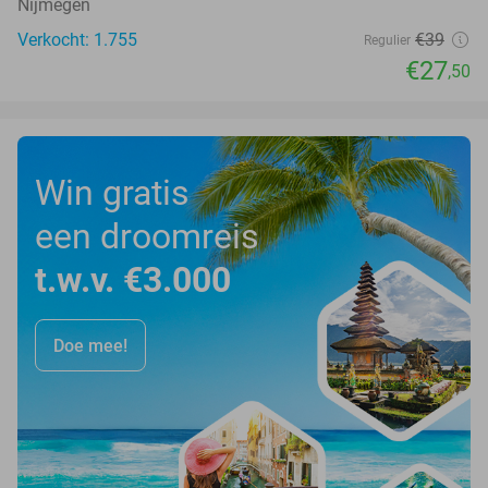
Nijmegen
Verkocht: 1.755
€39
Regulier
€27
,50
Win gratis
een droomreis
t.w.v. €3.000
Doe mee!