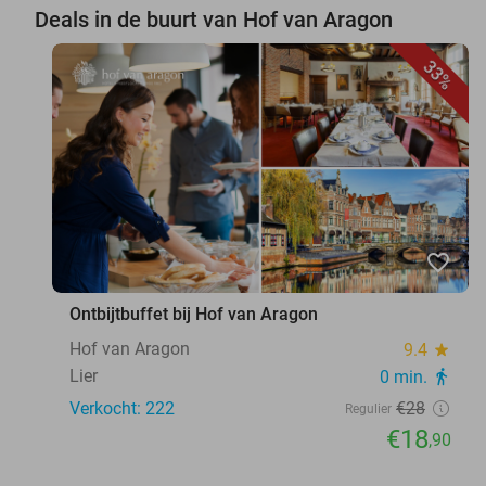
Deals in de buurt van Hof van Aragon
33%
favorite_border
Ontbijtbuffet bij Hof van Aragon
Hof van Aragon
9.4
star
Lier
0 min.
directions_walk
Verkocht: 222
€28
Regulier
€18
,90