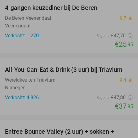
4-gangen keuzediner bij De Beren
46%
De Beren Veenendaal
9.7
star
Veenendaal
Verkocht: 1.270
€47
,70
Regulier
€25
,95
favorite_border
All-You-Can-Eat & Drink (3 uur) bij Triavium
21%
Wereldkeuken Triavium
9.4
star
Nijmegen
Verkocht: 4.826
€47
,80
Regulier
€37
,95
favorite_border
Entree Bounce Valley (2 uur) + sokken +
46%