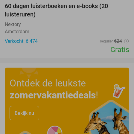
100%
60 dagen luisterboeken en e-books (20
luisteruren)
Nextory
Amsterdam
Verkocht: 6.474
€24
Regulier
Gratis
Ontdek de leukste
zomervakantiedeals
!
Bekijk nu