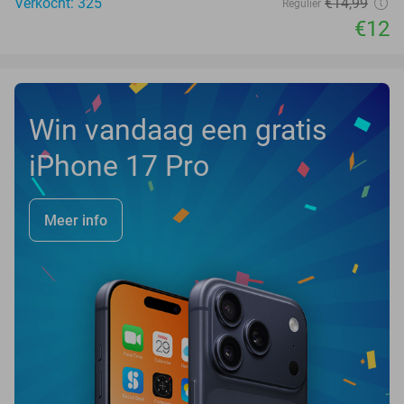
Verkocht: 325
€14
,99
Regulier
€12
Win vandaag een gratis
iPhone 17 Pro
Meer info