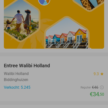
favorite_border
Entree Walibi Holland
25%
Walibi Holland
9.3
star
Biddinghuizen
Verkocht: 5.245
€46
Regulier
€34
,50
favorite_border