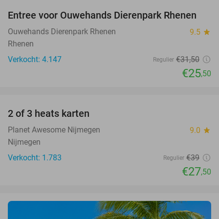
Entree voor Ouwehands Dierenpark Rhenen
19%
Ouwehands Dierenpark Rhenen
9.5
star
Rhenen
Verkocht: 4.147
€31
,50
Regulier
€25
,50
favorite_border
2 of 3 heats karten
29%
Planet Awesome Nijmegen
9.0
star
Nijmegen
Verkocht: 1.783
€39
Regulier
€27
,50