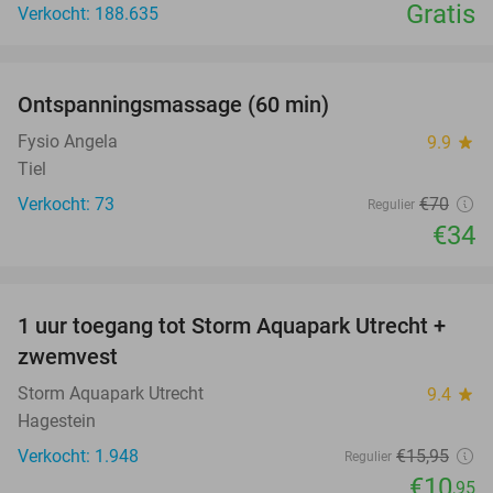
Gratis
Verkocht: 188.635
favorite_border
Ontspanningsmassage (60 min)
51%
Fysio Angela
9.9
star
Tiel
Verkocht: 73
€70
Regulier
€34
favorite_border
1 uur toegang tot Storm Aquapark Utrecht +
31%
zwemvest
Storm Aquapark Utrecht
9.4
star
Hagestein
Verkocht: 1.948
€15
,95
Regulier
€10
,95