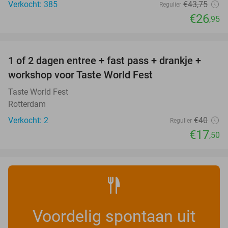
Verkocht: 385
€43
,75
Regulier
€26
,95
favorite_border
1 of 2 dagen entree + fast pass + drankje +
56%
NEW
workshop voor Taste World Fest
TODAY
Taste World Fest
Rotterdam
Verkocht: 2
€40
Regulier
€17
,50
Voordelig spontaan uit