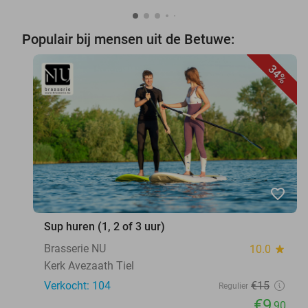
Populair bij mensen uit de Betuwe:
34%
favorite_border
Sup huren (1, 2 of 3 uur)
Brasserie NU
10.0
star
Kerk Avezaath Tiel
Verkocht: 104
€15
Regulier
€9
,90