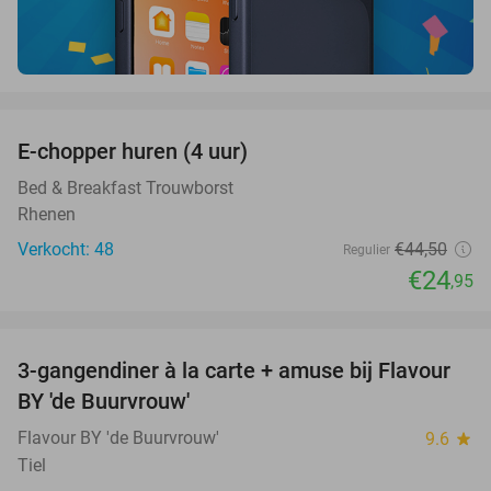
favorite_border
E-chopper huren (4 uur)
44%
Bed & Breakfast Trouwborst
Rhenen
Verkocht: 48
€44
,50
Regulier
€24
,95
favorite_border
3-gangendiner à la carte + amuse bij Flavour
38%
BY 'de Buurvrouw'
Flavour BY 'de Buurvrouw'
9.6
star
Tiel