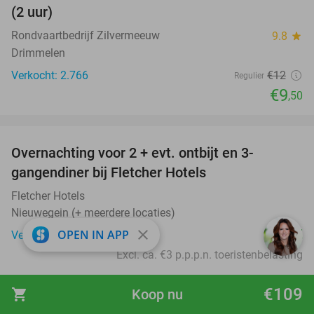
(2 uur)
Rondvaartbedrijf Zilvermeeuw
9.8
star
Drimmelen
Verkocht: 2.766
€12
Regulier
€9
,50
favorite_border
Overnachting voor 2 + evt. ontbijt en 3-
gangendiner bij Fletcher Hotels
Fletcher Hotels
Nieuwegein (+ meerdere locaties)
€45
close
OPEN IN APP
Verkocht: 18.409
Excl. ca. €3 p.p.p.n. toeristenbelasting
favorite_border
€109
shopping_cart
Koop nu
Rondvaart (75 min) + onbeperkt pannenkoeken