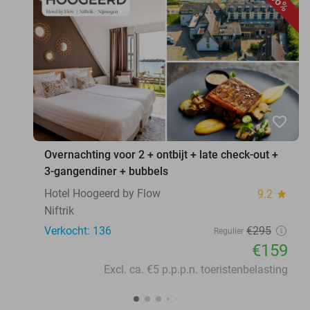
46%
favorite_border
Overnachting voor 2 + ontbijt + late check-out +
3-gangendiner + bubbels
Hotel Hoogeerd by Flow
9.2
star
Niftrik
Verkocht: 136
€295
Regulier
€159
Excl. ca. €5 p.p.p.n. toeristenbelasting