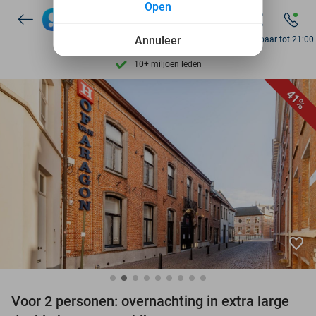
Open
7 dagen per week beschikbaar
Annuleer
10+ miljoen leden
Bereikbaar tot 21:00
9,4
op basis van
206.330 reviews
Ontdek 15.000+ deals
41%
7 dagen per week beschikbaar
10+ miljoen leden
favorite_border
Voor 2 personen: overnachting in extra large