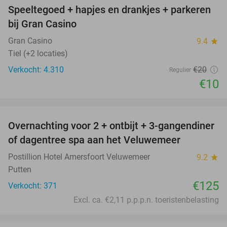
Speeltegoed + hapjes en drankjes + parkeren
50%
bij Gran Casino
Gran Casino
9.4
star
Tiel (+2 locaties)
Verkocht: 4.310
€20
Regulier
€10
favorite_border
Overnachting voor 2 + ontbijt + 3-gangendiner
of dagentree spa aan het Veluwemeer
Postillion Hotel Amersfoort Veluwemeer
9.2
star
Putten
€125
Verkocht: 371
Excl. ca. €2,11 p.p.p.n. toeristenbelasting
favorite_border