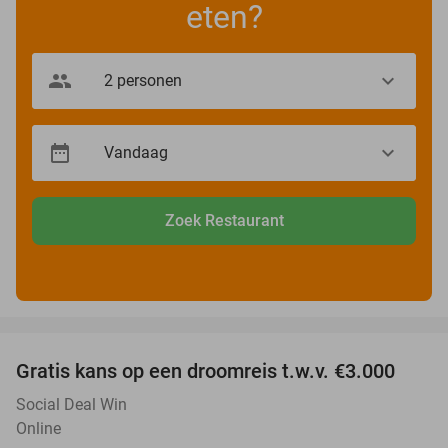
eten?
Zoek Restaurant
favorite_border
Gratis kans op een droomreis t.w.v. €3.000
Social Deal Win
Online