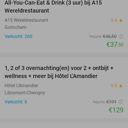
All-You-Can-Eat & Drink (3 uur) bij A15
19%
Wereldrestaurant
A15 Wereldrestaurant
9.4
star
Gorinchem
Verkocht: 260
€46
,50
Regulier
€37
,50
favorite_border
1, 2 of 3 overnachting(en) voor 2 + ontbijt +
32%
NEW
wellness + meer bij Hôtel L'Amandier
TODAY
Hôtel L'Amandier
9.9
star
Libramont-Chevigny
Verkocht: 6
€191
Regulier
€129
favorite_border