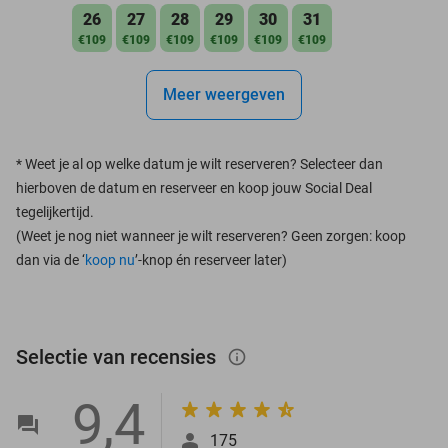
26
27
28
29
30
31
€109
€109
€109
€109
€109
€109
Meer weergeven
*
Weet je al op welke datum je wilt reserveren? Selecteer dan
hierboven de datum en reserveer en koop jouw Social Deal
tegelijkertijd.
(Weet je nog niet wanneer je wilt reserveren? Geen zorgen: koop
dan via de ‘
koop nu
’-knop én reserveer later)
Selectie van recensies
info_outlined
9,4
175