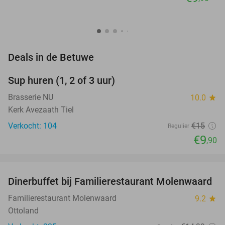
favorite_border
Deals in de Betuwe
Sup huren (1, 2 of 3 uur)
34%
Brasserie NU
10.0
star
Kerk Avezaath Tiel
Verkocht: 104
€15
Regulier
€9
,90
favorite_border
Dinerbuffet bij Familierestaurant Molenwaard
20%
Familierestaurant Molenwaard
9.2
star
Ottoland