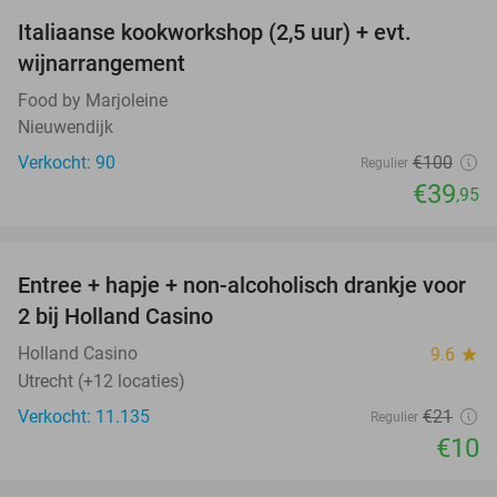
Italiaanse kookworkshop (2,5 uur) + evt.
60%
wijnarrangement
Food by Marjoleine
Nieuwendijk
Verkocht: 90
€100
Regulier
€39
,95
favorite_border
Entree + hapje + non-alcoholisch drankje voor
52%
2 bij Holland Casino
Holland Casino
9.6
star
Utrecht (+12 locaties)
Verkocht: 11.135
€21
Regulier
€10
favorite_border