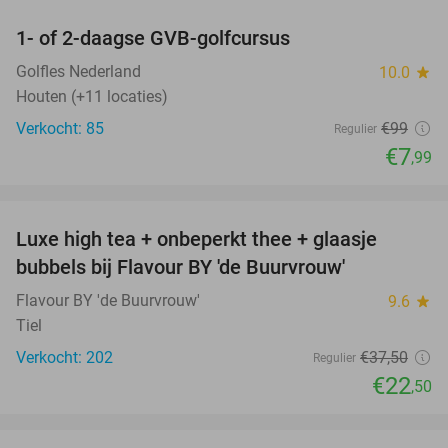
1- of 2-daagse GVB-golfcursus
92%
Golfles Nederland
10.0
star
Houten (+11 locaties)
Verkocht: 85
€99
Regulier
€7
,99
favorite_border
Luxe high tea + onbeperkt thee + glaasje
40%
bubbels bij Flavour BY 'de Buurvrouw'
Flavour BY 'de Buurvrouw'
9.6
star
Tiel
Verkocht: 202
€37
,50
Regulier
€22
,50
favorite_border