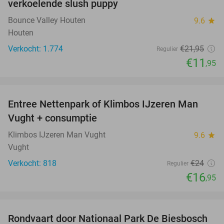
verkoelende slush puppy
Bounce Valley Houten
9.6
star
Houten
Verkocht: 1.774
€21
,95
Regulier
€11
,95
favorite_border
Entree Nettenpark of Klimbos IJzeren Man
29%
Vught + consumptie
Klimbos IJzeren Man Vught
9.6
star
Vught
Verkocht: 818
€24
Regulier
€16
,95
favorite_border
Rondvaart door Nationaal Park De Biesbosch
21%