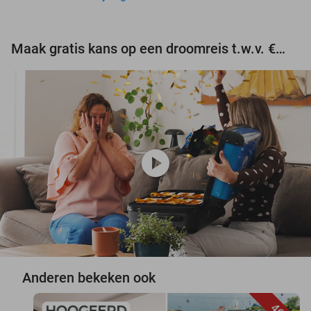
Maak gratis kans op een droomreis t.w.v. €3.000!
play_circle
Anderen bekeken ook