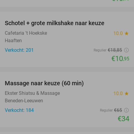
favorite_border
Schotel + grote milkshake naar keuze
42%
Cafetaria 't Hoekske
10.0
star
Haaften
Verkocht: 201
€18
,85
Regulier
€10
,95
favorite_border
Massage naar keuze (60 min)
48%
Ekster Shiatsu & Massage
10.0
star
Beneden-Leeuwen
Verkocht: 184
€65
Regulier
€34
favorite_border