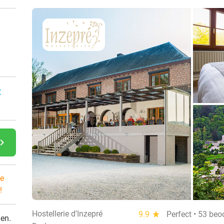
:
gate_next
e
!
Hostellerie d'Inzepré
9.9
star
Perfect • 53 beo
den.