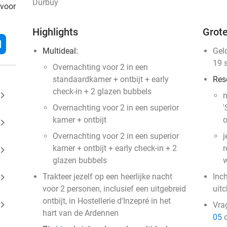
Durbuy
 voor
Highlights
Grote
l
Multideal:
Gel
19 
Overnachting voor 2 in een
standaardkamer + ontbijt + early
Res
check-in + 2 glazen bubbels
ard_arrow_right
n
Overnachting voor 2 in een superior
'
kamer + ontbijt
o
ard_arrow_right
Overnachting voor 2 in een superior
j
kamer + ontbijt + early check-in + 2
r
ard_arrow_right
glazen bubbels
w
ard_arrow_right
Trakteer jezelf op een heerlijke nacht
Inc
voor 2 personen, inclusief een uitgebreid
uit
ontbijt, in Hostellerie d'Inzepré in het
ard_arrow_right
Vra
hart van de Ardennen
05
o