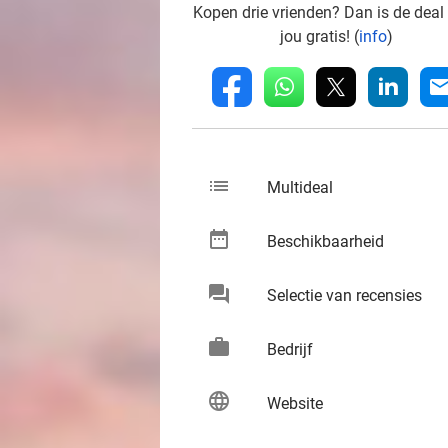
Kopen drie vrienden? Dan is de deal
jou gratis! (
info
)
whatsapp
linkedin
fb
mai
list
keybo
Multideal
date_range
keybo
Beschikbaarheid
chat
keybo
Selectie van recensies
work
keybo
Bedrijf
language
keybo
Website