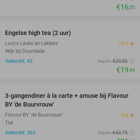
€16
,50
favorite_border
Engelse high tea (2 uur)
32%
Lucy's Leuks en Lekkers
10.0
star
Wijk bij Duurstede
Verkocht: 43
€29
,50
Regulier
€19
,99
favorite_border
3-gangendiner à la carte + amuse bij Flavour
38%
BY 'de Buurvrouw'
Flavour BY 'de Buurvrouw'
9.6
star
Tiel
Verkocht: 363
€43
,75
Regulier