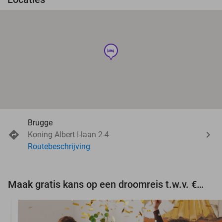
hotel
Brugge
Koning Albert I-laan 2-4
Routebeschrijving
Maak gratis kans op een droomreis t.w.v. €3.000!