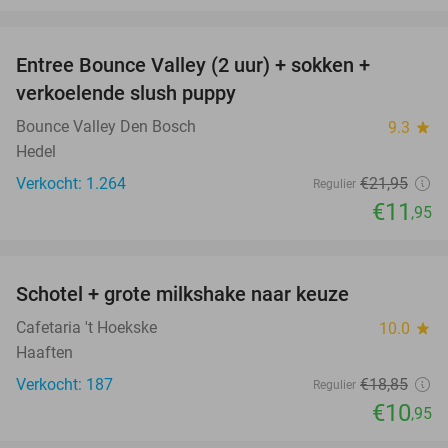
favorite_border
Entree Bounce Valley (2 uur) + sokken +
46%
verkoelende slush puppy
Bounce Valley Den Bosch
9.3
star
Hedel
Verkocht: 1.264
€21
,95
Regulier
€11
,95
favorite_border
Schotel + grote milkshake naar keuze
42%
Cafetaria 't Hoekske
10.0
star
Haaften
Verkocht: 187
€18
,85
Regulier
€10
,95
favorite_border