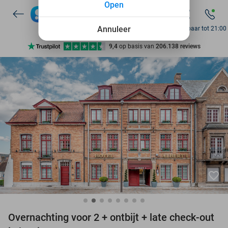
Open
7 dagen per week beschikbaar
10+ miljoen leden
Annuleer
Bereikbaar tot 21:00
9,4
op basis van
206.138 reviews
Ontdek 15.000+ deals
7 dagen per week beschikbaar
10+ miljoen leden
favorite_border
Overnachting voor 2 + ontbijt + late check-out