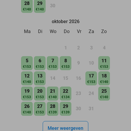
28
29
30
€140
€140
oktober 2026
Ma
Di
Wo
Do
Vr
Za
Zo
1
2
3
4
5
6
7
8
11
9
10
€153
€153
€153
€153
€153
12
13
17
18
14
15
16
€140
€153
€153
€140
19
20
21
22
25
23
24
€153
€153
€140
€134
€140
26
27
28
29
30
31
€140
€153
€139
€139
Meer weergeven