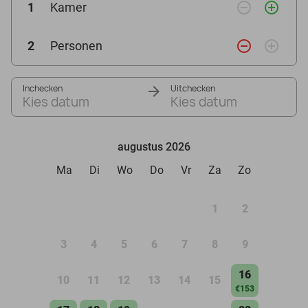
remove_circle_outline
add_circle_outline
1
Kamer
remove_circle_outline
add_circle_outline
2
Personen
Inchecken
Uitchecken
Kies datum
Kies datum
augustus 2026
Ma
Di
Wo
Do
Vr
Za
Zo
1
2
3
4
5
6
7
8
9
16
10
11
12
13
14
15
€153