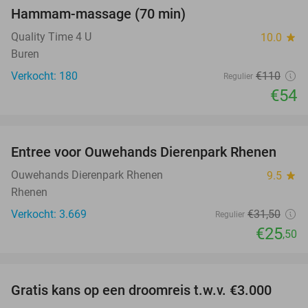
Hammam-massage (70 min)
51%
SOLD
OUT
Quality Time 4 U
10.0
star
Buren
Verkocht: 180
€110
Regulier
€54
favorite_border
Entree voor Ouwehands Dierenpark Rhenen
19%
Ouwehands Dierenpark Rhenen
9.5
star
Rhenen
Verkocht: 3.669
€31
,50
Regulier
€25
,50
favorite_border
Gratis kans op een droomreis t.w.v. €3.000