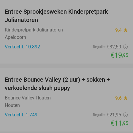
Entree Sprookjesweken Kinderpretpark
39%
Julianatoren
Kinderpretpark Julianatoren
9.4
star
Apeldoorn
Verkocht: 10.892
€32
,50
Regulier
€19
,95
favorite_border
Entree Bounce Valley (2 uur) + sokken +
46%
verkoelende slush puppy
Bounce Valley Houten
9.6
star
Houten
Verkocht: 1.749
€21
,95
Regulier
€11
,95