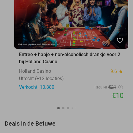
favorite_border
Entree + hapje + non-alcoholisch drankje voor 2
bij Holland Casino
Holland Casino
9.6
star
Utrecht (+12 locaties)
Verkocht: 10.880
€21
Regulier
€10
favorite_border
Deals in de Betuwe