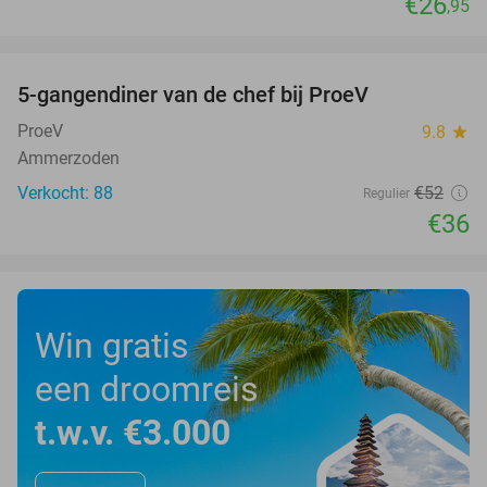
€26
,95
favorite_border
5-gangendiner van de chef bij ProeV
31%
ProeV
9.8
star
Ammerzoden
Verkocht: 88
€52
Regulier
€36
Win gratis
een droomreis
t.w.v. €3.000