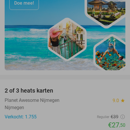
Doe mee!
favorite_border
2 of 3 heats karten
29%
Planet Awesome Nijmegen
9.0
star
Nijmegen
Verkocht: 1.755
€39
Regulier
€27
,50