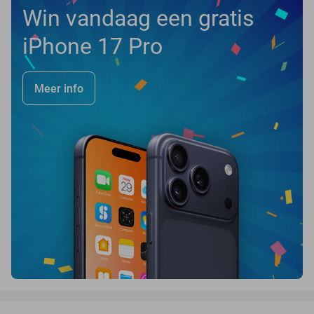
Win vandaag een gratis
iPhone 17 Pro
Meer info
favorite_border