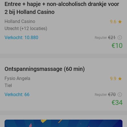
Entree + hapje + non-alcoholisch drankje voor
52%
2 bij Holland Casino
Holland Casino
9.6
star
Utrecht (+12 locaties)
Verkocht: 10.880
€21
Regulier
€10
favorite_border
Ontspanningsmassage (60 min)
51%
Fysio Angela
9.9
star
Tiel
Verkocht: 66
€70
Regulier
€34