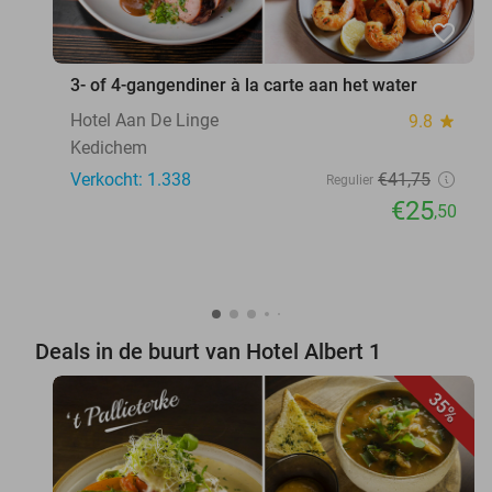
favorite_border
3- of 4-gangendiner à la carte aan het water
Hotel Aan De Linge
9.8
star
Kedichem
Verkocht: 1.338
€41
,75
Regulier
€25
,50
Deals in de buurt van Hotel Albert 1
35%