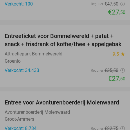
Verkocht: 100
€47
,50
Regulier
€27
,50
favorite_border
Entreeticket voor Bommelwereld + patat +
23%
snack + frisdrank of koffie/thee + appelgebak
Attractiepark Bommelwereld
9.5
star
Groenlo
Verkocht: 34.433
€35
,50
Regulier
€27
,50
favorite_border
Entree voor Avonturenboerderij Molenwaard
27%
Avonturenboerderij Molenwaard
Groot-Ammers
Verkocht: 8.734
€22
,75
Regulier