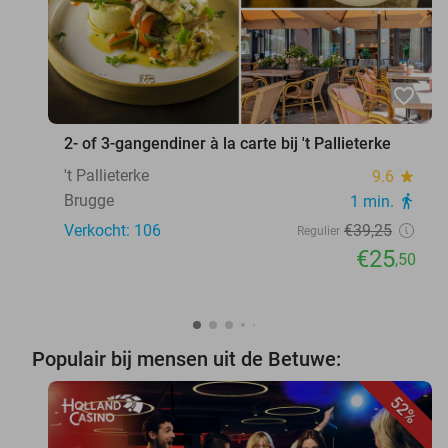
favorite_border
2- of 3-gangendiner à la carte bij 't Pallieterke
't Pallieterke
9.6
star
Brugge
1 min.
directions_walk
Verkocht: 106
€39
,25
Regulier
€25
,50
Populair bij mensen uit de Betuwe:
52%