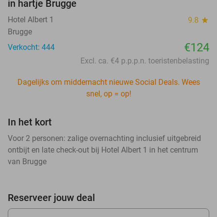
in hartje Brugge
Hotel Albert 1
9.8
star
Brugge
€124
Verkocht: 444
Excl. ca. €4 p.p.p.n. toeristenbelasting
Dagelijks om middernacht nieuwe Social Deals. Wees
snel, op = op!
In het kort
Voor 2 personen: zalige overnachting inclusief uitgebreid
ontbijt en late check-out bij Hotel Albert 1 in het centrum
van Brugge
Reserveer jouw deal