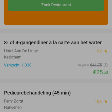
Zoek Restaurant
favorite_border
3- of 4-gangendiner à la carte aan het water
39%
Hotel Aan De Linge
9.8
star
Kedichem
Verkocht: 1.338
€41
,75
Regulier
€25
,50
favorite_border
Pedicurebehandeling (45 min)
42%
SOLD
OUT
Ferry Zorgt
10.0
star
Hurwenen