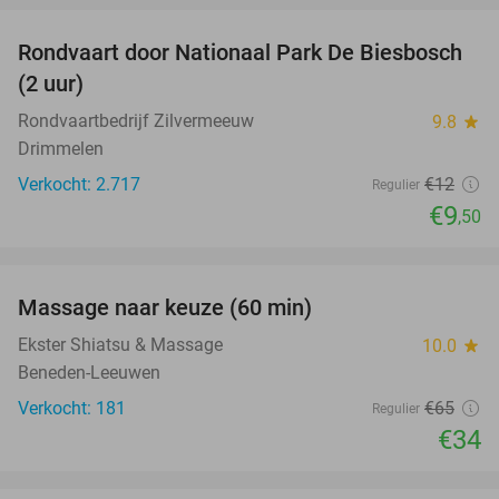
Rondvaart door Nationaal Park De Biesbosch
21%
(2 uur)
Rondvaartbedrijf Zilvermeeuw
9.8
star
Drimmelen
Verkocht: 2.717
€12
Regulier
€9
,50
favorite_border
Massage naar keuze (60 min)
48%
Ekster Shiatsu & Massage
10.0
star
Beneden-Leeuwen
Verkocht: 181
€65
Regulier
€34
favorite_border