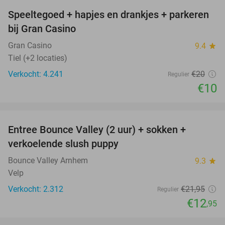
Speeltegoed + hapjes en drankjes + parkeren
50%
bij Gran Casino
Gran Casino
9.4
star
Tiel (+2 locaties)
Verkocht: 4.241
€20
Regulier
€10
favorite_border
Entree Bounce Valley (2 uur) + sokken +
41%
verkoelende slush puppy
Bounce Valley Arnhem
9.3
star
Velp
Verkocht: 2.312
€21
,95
Regulier
€12
,95
favorite_border