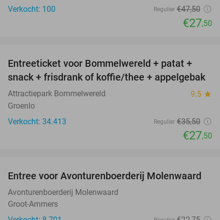
Verkocht: 100
€47
,50
Regulier
€27
,50
favorite_border
Entreeticket voor Bommelwereld + patat +
23%
snack + frisdrank of koffie/thee + appelgebak
Attractiepark Bommelwereld
9.5
star
Groenlo
Verkocht: 34.413
€35
,50
Regulier
€27
,50
favorite_border
Entree voor Avonturenboerderij Molenwaard
27%
Avonturenboerderij Molenwaard
Groot-Ammers
Verkocht: 8.701
€22
,75