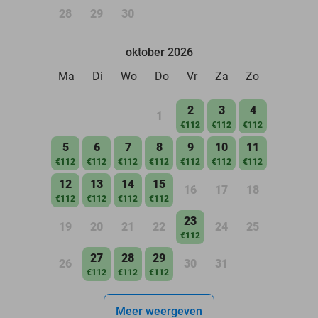
28
29
30
oktober 2026
Ma
Di
Wo
Do
Vr
Za
Zo
2
3
4
1
€112
€112
€112
5
6
7
8
9
10
11
€112
€112
€112
€112
€112
€112
€112
12
13
14
15
16
17
18
€112
€112
€112
€112
23
19
20
21
22
24
25
€112
27
28
29
26
30
31
€112
€112
€112
Meer weergeven