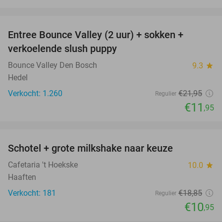
favorite_border
Entree Bounce Valley (2 uur) + sokken +
46%
verkoelende slush puppy
Bounce Valley Den Bosch
9.3
star
Hedel
Verkocht: 1.260
€21
,95
Regulier
€11
,95
favorite_border
Schotel + grote milkshake naar keuze
42%
Cafetaria 't Hoekske
10.0
star
Haaften
Verkocht: 181
€18
,85
Regulier
€10
,95