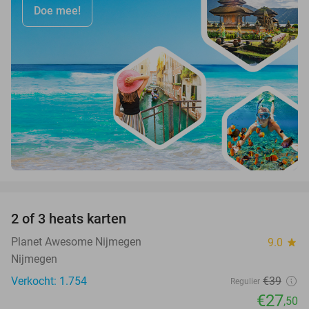
Doe mee!
favorite_border
2 of 3 heats karten
29%
Planet Awesome Nijmegen
9.0
star
Nijmegen
Verkocht: 1.754
€39
Regulier
€27
,50