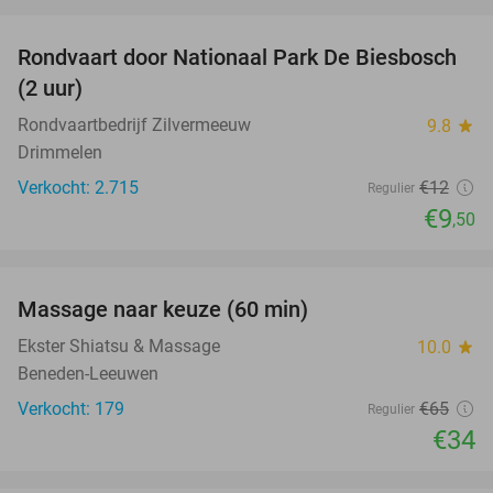
favorite_border
Rondvaart door Nationaal Park De Biesbosch
21%
(2 uur)
Rondvaartbedrijf Zilvermeeuw
9.8
star
Drimmelen
Verkocht: 2.715
€12
Regulier
€9
,50
favorite_border
Massage naar keuze (60 min)
48%
Ekster Shiatsu & Massage
10.0
star
Beneden-Leeuwen
Verkocht: 179
€65
Regulier
€34
favorite_border