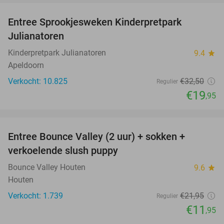
Entree Sprookjesweken Kinderpretpark
39%
Julianatoren
Kinderpretpark Julianatoren
9.4
star
Apeldoorn
Verkocht: 10.825
€32
,50
Regulier
€19
,95
favorite_border
Entree Bounce Valley (2 uur) + sokken +
46%
verkoelende slush puppy
Bounce Valley Houten
9.6
star
Houten
Verkocht: 1.739
€21
,95
Regulier
€11
,95