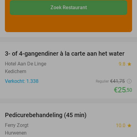
Zoek Restaurant
favorite_border
3- of 4-gangendiner à la carte aan het water
39%
Hotel Aan De Linge
9.8
star
Kedichem
Verkocht: 1.338
€41
,75
Regulier
€25
,50
favorite_border
Pedicurebehandeling (45 min)
42%
SOLD
OUT
Ferry Zorgt
10.0
star
Hurwenen