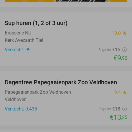
favorite_border
Sup huren (1, 2 of 3 uur)
34%
Brasserie NU
10.0
star
Kerk Avezaath Tiel
Verkocht: 99
€15
Regulier
€9
,90
favorite_border
Dagentree Papegaaienpark Zoo Veldhoven
26%
Papegaaienpark Zoo Veldhoven
9.4
star
Veldhoven
Verkocht: 9.435
€18
Regulier
€13
,25
favorite_border