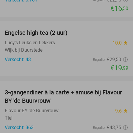
Regulier
€16
,50
favorite_border
Engelse high tea (2 uur)
32%
Lucy's Leuks en Lekkers
10.0
star
Wijk bij Duurstede
Verkocht: 43
€29
,50
Regulier
€19
,99
favorite_border
3-gangendiner à la carte + amuse bij Flavour
38%
BY 'de Buurvrouw'
Flavour BY 'de Buurvrouw'
9.6
star
Tiel
Verkocht: 363
€43
,75
Regulier