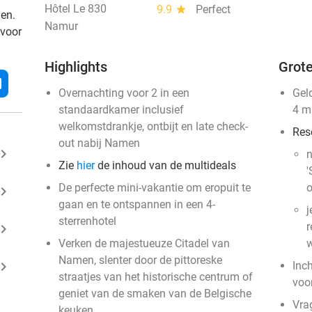
Hôtel Le 830
9.9
star
Perfect
den.
Namur
 voor
Highlights
Grote
l
Overnachting voor 2 in een
Gel
standaardkamer inclusief
4 m
welkomstdrankje, ontbijt en late check-
Res
out nabij Namen
ard_arrow_right
n
Zie
hier
de inhoud van de multideals
'
De perfecte mini-vakantie om eropuit te
o
ard_arrow_right
gaan en te ontspannen in een 4-
j
sterrenhotel
r
ard_arrow_right
Verken de majestueuze Citadel van
w
Namen, slenter door de pittoreske
ard_arrow_right
Inc
straatjes van het historische centrum of
voo
geniet van de smaken van de Belgische
Vra
keuken