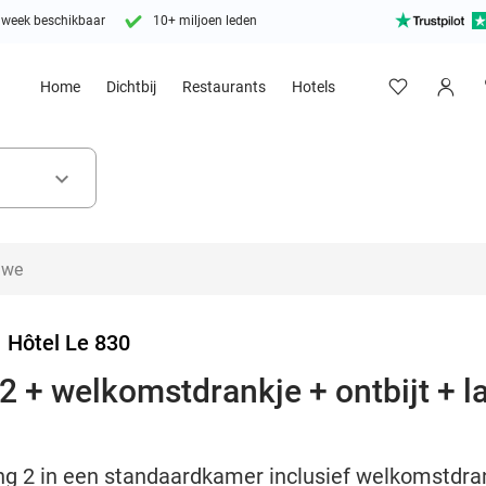
 week beschikbaar
10+ miljoen leden
Home
Dichtbij
Restaurants
Hotels
keyboard_arrow_down
>
Hôtel Le 830
2 + welkomstdrankje + ontbijt + l
g 2 in een standaardkamer inclusief welkomstdrank