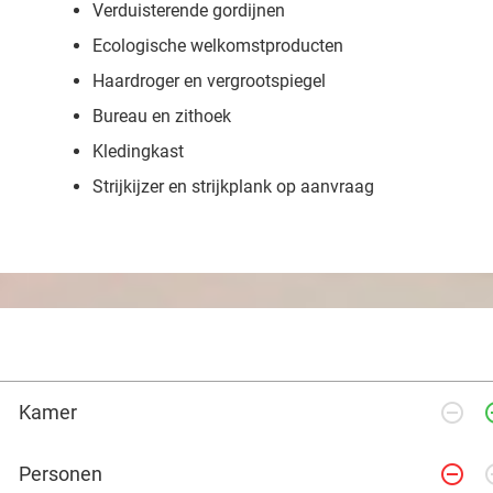
Verduisterende gordijnen
Ecologische welkomstproducten
Haardroger en vergrootspiegel
Bureau en zithoek
Kledingkast
Strijkijzer en strijkplank op aanvraag
remove_circle_outline
add_ci
Kamer
remove_circle_outline
add_ci
Personen