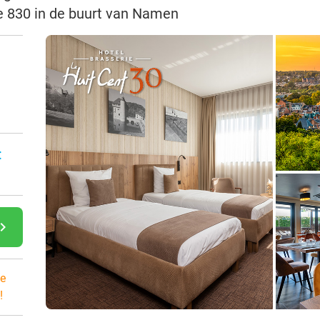
Le 830 in de buurt van Namen
:
gate_next
e
!