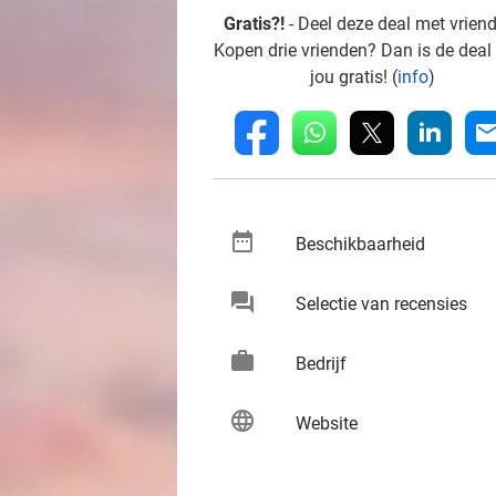
Gratis?!
- Deel deze deal met vrien
Kopen drie vrienden? Dan is de deal
jou gratis! (
info
)
whatsapp
linkedin
fb
mai
date_range
keybo
Beschikbaarheid
chat
keybo
Selectie van recensies
work
keybo
Bedrijf
language
keybo
Website